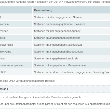
n auszuführen kann der /search Endpunkt der Dict-API verwendet werden. Zur Suche könne
Beschreibung
ln
Stationen mit dem angegebenen Namen
r=rhein
Stationen an dem angegebenen Gewässer
resden
Stationen mit der angegebenen Agency
burg
Stationen im angegebenen Bundesland
eutschland
Stationen im angegebenen Nationalstaat
ebiet=ems
Stationen im angegebenen Einzugsgebiet
sland
Stationen im angegebenen Landkreis
r=wassertemperatur
Stationen mit angegebenem Messparameter
,8,53
Stationen in der durch Koordinaten angegebenen Bounding Box
h eine UND-Verknüpfung kombiniert. Beispiel:
eratur
 nach exakten Matches gesucht innerhalb des Datenbestandes gesucht.
her über alle Stationsparameter sucht. Dieser ist nicht mit den regulären Suchparametern kom