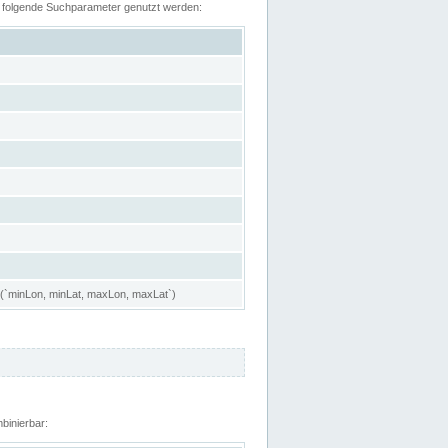
n folgende Suchparameter genutzt werden:
 (`minLon, minLat, maxLon, maxLat`)
binierbar: