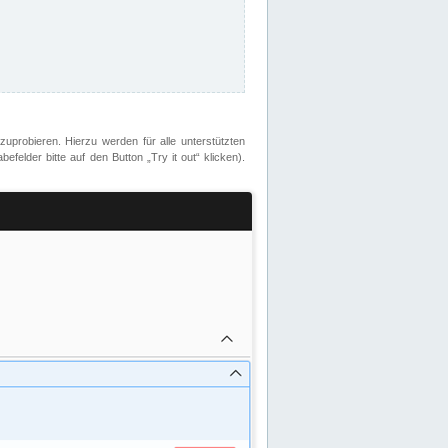
zuprobieren. Hierzu werden für alle unterstützten
lder bitte auf den Button „Try it out“ klicken).