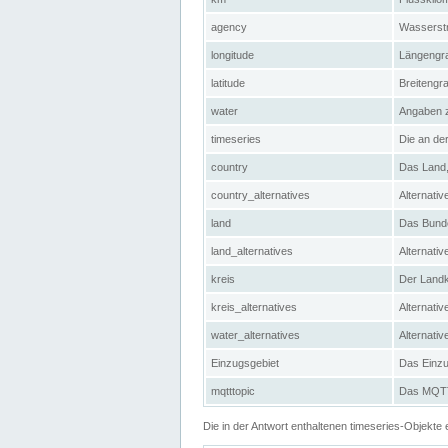
agency
Wasserstr
longitude
Längengra
latitude
Breitengr
water
Angaben 
timeseries
Die an der
country
Das Land, 
country_alternatives
Alternativ
land
Das Bundes
land_alternatives
Alternativ
kreis
Der Landkr
kreis_alternatives
Alternativ
water_alternatives
Alternati
Einzugsgebiet
Das Einzug
mqtttopic
Das MQTT-
Die in der Antwort enthaltenen timeseries-Objekt