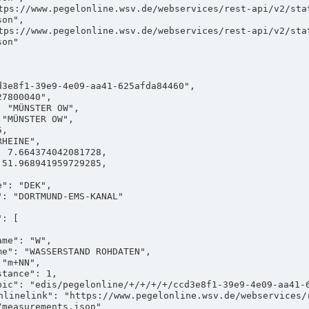
on",

on"

measurements.json"
