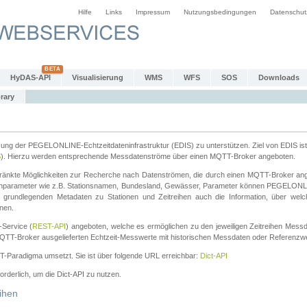
Hilfe
Links
Impressum
Nutzungsbedingungen
Datenschut
HyDAS-API
Visualisierung
WMS
WFS
SOS
Downloads
rary
tzung der PEGELONLINE-Echtzeitdateninfrastruktur (EDIS) zu unterstützen. Ziel von EDIS ist 
S
). Hierzu werden entsprechende Messdatenströme über einen MQTT-Broker angeboten.
änkte Möglichkeiten zur Recherche nach Datenströmen, die durch einen MQTT-Broker ange
chparameter wie z.B. Stationsnamen, Bundesland, Gewässer, Parameter können PEGELONL
n grundlegenden Metadaten zu Stationen und Zeitreihen auch die Information, über wel
nen.
Service (
REST-API
) angeboten, welche es ermöglichen zu den jeweiligen Zeitreihen Mess
QTT-Broker ausgelieferten Echtzeit-Messwerte mit historischen Messdaten oder Referenzwer
ST-Paradigma umsetzt. Sie ist über folgende URL erreichbar:
Dict-API
forderlich, um die Dict-API zu nutzen.
ihen