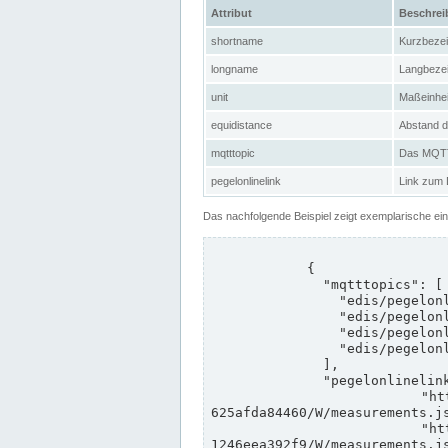
Attribut
Beschre
shortname
Kurzbeze
longname
Langbeze
unit
Maßeinhei
equidistance
Abstand d
mqtttopic
Das MQTT-
pegelonlinelink
Link zum
Das nachfolgende Beispiel zeigt exemplarische ei
            {

              "mqtttopics": [

                "edis/pegelonline/+/+/+/+/ccd3e8f1-39e9-4e09-aa41-625afda84460/+",

                "edis/pegelonline/+/+/+/+/ed260406-bdd6-42ef-bf2a-1246eea392f9/+",

                "edis/pegelonline/+/+/+/+/ccd3e8f1-39e9-4e09-aa41-625afda84460/+",

                "edis/pegelonline/+/+/+/+/ed260406-bdd6-42ef-bf2a-1246eea392f9/+"

              ],

              "pegelonlinelinks": [

                "https://www.pegelonline.wsv.de/webservices/rest-api/v2/stations/ccd3e8f1-39e9-4e09-aa41-
625afda84460/W/measurements.js
                "https://www.pegelonline.wsv.de/webservices/rest-api/v2/stations/ed260406-bdd6-42ef-bf2a-
1246eea392f9/W/measurements.js