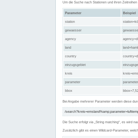
Um die Suche nach Stationen und ihren Zeitreihe
Parameter
Beispiel
station
station=kö
gewaesser
gewaesse
agency
agency=d
land
land=ham
country
country=d
einzugsgebiet
einzugsg
kreis
kreis=em
parameter
paramete
bbox
bbox=7,52
Bei Angabe mehrerer Parameter werden diese durc
/search?kreis=emsland%amp;parameter=lufttemp
Die Suche erfolgt via „String matching“, es wird
Zusätzlich gibt es einen Wildcard-Parameter, welc