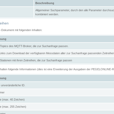
Beschreibung
Allgemeiner Suchparameter, durch den alle Parameter durchsuc
kombiniert werden.
reihen
N-Dokument mit folgenden Inhalten:
ibung
er Topics des MQTT-Broker, die zur Suchanfrage passen.
 Links zum Download der verfügbaren Messdaten aller zur Suchanfrage passenden Zeitrei
r Stationen mit ihren Zeitreihen, die zur Suchanfrage passen
enthalten folgende Informationen (dies ist eine Erweiterung der Ausgaben der PEGELONLINE-
ibung
e unveränderliche ID.
mer
 (max. 40 Zeichen)
 (max. 255 Zeichen)
meter