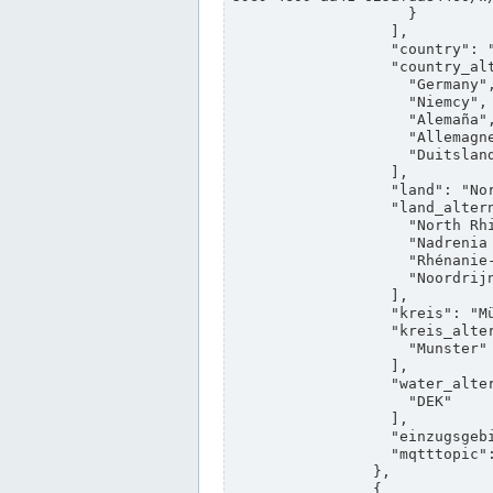
                    }

                  ],

                  "country": "Deutschland",

                  "country_alternatives": [

                    "Germany",

                    "Niemcy",

                    "Alemaña",

                    "Allemagne",

                    "Duitsland"

                  ],

                  "land": "Nordrhein-Westfalen",

                  "land_alternatives": [

                    "North Rhine-Westphalia",

                    "Nadrenia Północna-Westfalia",

                    "Rhénanie-du-Nord-Westphalie",

                    "Noordrijn-Westfalen"

                  ],

                  "kreis": "Münster",

                  "kreis_alternatives": [

                    "Munster"

                  ],

                  "water_alternatives": [

                    "DEK"

                  ],

                  "einzugsgebiet": "Ems",

                  "mqtttopic": "edis/pegelonline/+/+/+/+/ccd3e8f1-39e9-4e09-aa41-625afda84460/+"

                },

                {
