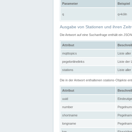
Parameter
Beispiel
q
q=köln
Ausgabe von Stationen und ihren Zeit
Die Antwort auf eine Suchanfrage enthält ein JSO
Attribut
Beschre
mqtttopics
Liste all
pegelonlinelinks
Liste der
stations
Liste alle
Die in der Antwort enthaltenen stations-Objekte 
Attribut
Beschre
uuid
Eindeutig
number
Pegelnum
shortname
Pegelname
longname
Pegelname
km
Flusskilo