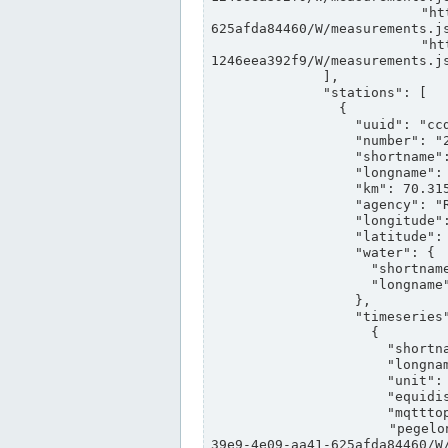
                "https://www.pegelonline.wsv.de/webservices/rest-api/v2/stations/ccd3e8f1-39e9-4e09-aa41-
625afda84460/W/measurements.js
                "https://www.pegelonline.wsv.de/webservices/rest-api/v2/stations/ed260406-bdd6-42ef-bf2a-
1246eea392f9/W/measurements.js
              ],

              "stations": [

                {

                  "uuid": "ccd3e8f1-39e9-4e09-aa41-625afda84460",

                  "number": "27800040",

                  "shortname": "MÜNSTER OW",

                  "longname": "MÜNSTER OW",

                  "km": 70.315,

                  "agency": "RHEINE",

                  "longitude": 7.664374042081728,

                  "latitude": 51.968941959729285,

                  "water": {

                    "shortname": "DEK",

                    "longname": "DORTMUND-EMS-KANAL"

                  },

                  "timeseries": [

                    {

                      "shortname": "W",

                      "longname": "WASSERSTAND ROHDATEN",

                      "unit": "m+NN",

                      "equidistance": 1,

                      "mqtttopic": "edis/pegelonline/+/+/+/+/ccd3e8f1-39e9-4e09-aa41-625afda84460/W",

                      "pegelonlinelink": "https://www.pegelonline.wsv.de/webservices/rest-api/v2/stations/ccd3e8f1-
39e9-4e09-aa41-625afda84460/W/