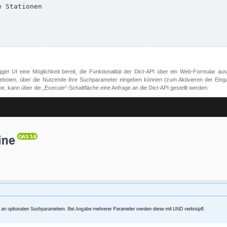
er UI eine Möglichkeit bereit, die Funktionalität der Dict-API über ein Web-Formular aus
oten, über die Nutzende ihre Suchparameter eingeben können (zum Aktivieren der Eingabefe
, kann über die „Execute“-Schaltfläche eine Anfrage an die Dict-API gestellt werden: