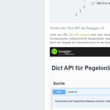
                    // Weitere Stationen

                }

              ]

            }

Testen der Dict-API via Swagger UI
Unter der URL
Dict-API /search
steht über Swagg
Suchparameter entsprechende Eingabefelder angeb
Nach der Eingabe der Parameterwerte für die Suche