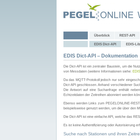
Überblick
REST-API
EDIS Dict-API
EDIS-Lib
EDIS Dict-API – Dokumentation
Die Dict-API ist ein zentraler Baustein, um die Nu
von Messdaten (weitere Informationen siehe:
EDI
Da das MQTT-Protokoll jedoch nur sehr eingeschr
Dict-API geschlossen. Anhand verschiedener Su
Die Antwort auf eine Suchanfrage enthält nebe
Echtzeitdaten der Zeitreihen abonniert werden kön
Ebenso werden Links zum PEGELONLINE-REST-
beispielsweise genutzt werden, um die über den M
Die Dict-API ist eine einfache API, welche das RE
Es ist keine Authentifizierung oder Autorisierung er
Suche nach Stationen und ihren Zeitre