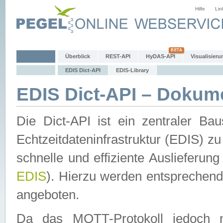
Hilfe
Lin
Überblick
REST-API
HyDAS-API
Visualisieru
EDIS Dict-API
EDIS-Library
EDIS Dict-API – Dokum
Die Dict-API ist ein zentraler 
Echtzeitdateninfrastruktur (EDIS) zu
schnelle und effiziente Auslieferun
EDIS
). Hierzu werden entspreche
angeboten.
Da das MQTT-Protokoll jedoch n