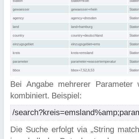
station
station=köln
Stati
gewaesser
gewaesser=rhein
Stati
agency
agency=dresden
Stati
land
land=hamburg
Stati
country
country=deutschland
Statio
einzugsgebiet
einzugsgebiet=ems
Stati
kreis
kreis=emsland
Stati
parameter
parameter=wassertemperatur
Stati
bbox
bbox=7,52,8,53
Statio
Bei Angabe mehrerer Parameter 
kombiniert. Beispiel:
/search?kreis=emsland%amp;parame
Die Suche erfolgt via „String matc