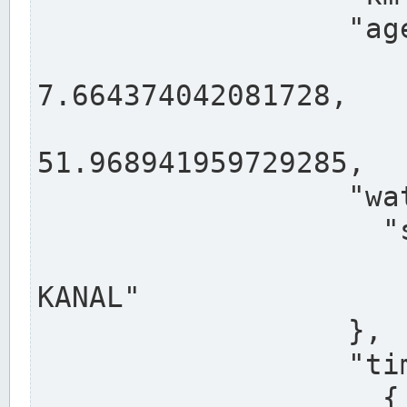
                  "agency": "RHEINE",

                  
7.664374042081728,

                 
51.968941959729285,

                  "water": {

                    "shortname": "DEK",

                    "longname": "DORTMUND-E
KANAL"

                  },

                  "timeseries": [

                    {
