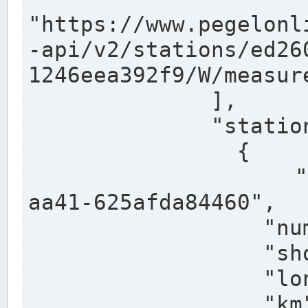
"https://www.pegelonl
-api/v2/stations/ed26
1246eea392f9/W/measure
              ],

              "stations": [

                {

                  "uuid": "ccd3e8f1-39e9-4e09-
aa41-625afda84460",

                  "number": "27800040",

                  "shortname": "MÜNSTER OW",

                  "longname": "MÜNSTER OW",

                  "km": 70.315,
