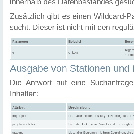
innerhalb des Datenbestandes gesuc
Zusätzlich gibt es einen Wildcard-P
sucht. Dieser ist nicht mit den reg
Parameter
Beispiel
Besch
Allgem
q
q=köln
kombin
Ausgabe von Stationen und i
Die Antwort auf eine Suchanfrag
Inhalten:
Attribut
Beschreibung
mqtttopics
Liste aller Topics des MQTT-Broker, die zur
pegelonlinelinks
Liste der Links zum Download der verfügba
stations
Liste aller Stationen mit ihren Zeitreihen, di