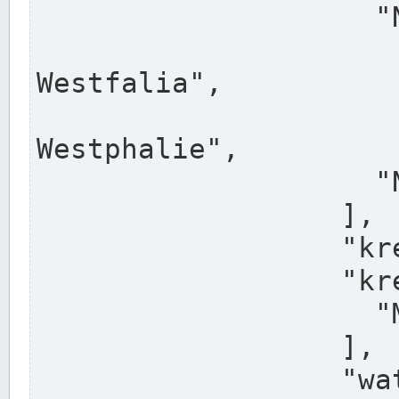
                    "North Rhine-Westphalia",

                    "Nadreni
Westfalia",

                    "Rhéna
Westphalie",

                    "Noordrijn-Westfalen"

                  ],

                  "kreis": "Münster",

                  "kreis_alternatives": [

                    "Munster"

                  ],

                  "water_alternatives": [
