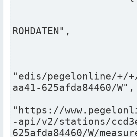
                      "shortname": "W"
                      "longname": "WASSER
ROHDATEN",

                      "unit": "m+NN",
                      "equidistance": 1
                    
"edis/pegelonline/+/+
aa41-625afda84460/W",

                      "pegel
"https://www.pegelonl
-api/v2/stations/ccd3
625afda84460/W/measure