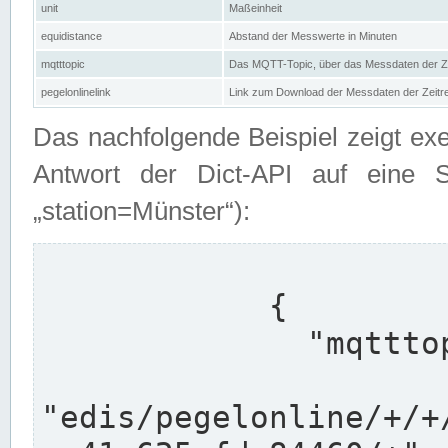
unit
Maßeinheit
equidistance
Abstand der Messwerte in Minuten
mqtttopic
Das MQTT-Topic, über das Messdaten der Ze
pegelonlinelink
Link zum Download der Messdaten der Zeit
Das nachfolgende Beispiel zeigt ex
Antwort der Dict-API auf eine 
„station=Münster“):
            {

              "mqtttopics": [

"edis/pegelonline/+/+