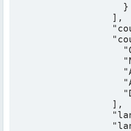
                    }

                  ],

                  "country": "Deutschland",

                  "country_alternatives": [

                    "Germany",

                    "Niemcy",

                    "Alemaña",

                    "Allemagne",

                    "Duitsland"

                  ],

                  "land": "Nordrhein-Westfalen",

                  "land_alternatives": [
