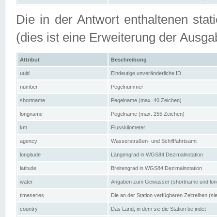
Die in der Antwort enthaltenen stat
(dies ist eine Erweiterung der Au
Attribut
Beschreibung
uuid
Eindeutige unveränderliche ID.
number
Pegelnummer
shortname
Pegelname (max. 40 Zeichen)
longname
Pegelname (max. 255 Zeichen)
km
Flusskilometer
agency
Wasserstraßen- und Schifffahrtsamt
longitude
Längengrad in WGS84 Dezimalnotation
latitude
Breitengrad in WGS84 Dezimalnotation
water
Angaben zum Gewässer (shortname und lo
timeseries
Die an der Station verfügbaren Zeitreihen (si
country
Das Land, in dem sie die Station befindet