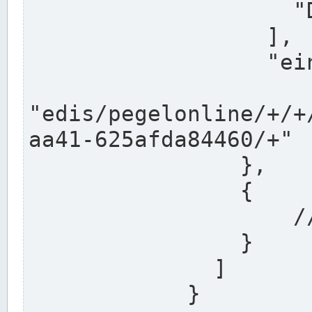
                    "DEK"

                  ],

                  "einzugsgebiet": "Ems",

                  
"edis/pegelonline/+/+
aa41-625afda84460/+"

                },

                {

                    // Weitere Stationen

                }

              ]

            }
