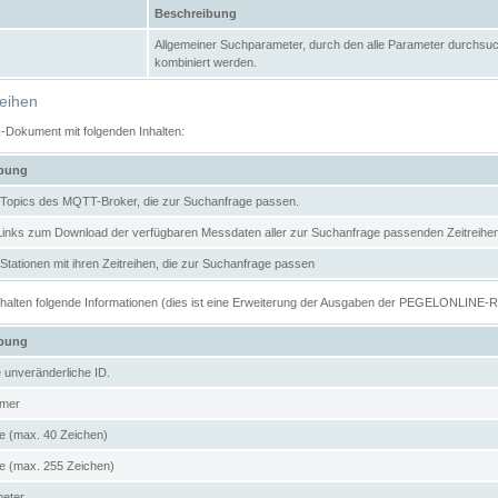
Beschreibung
Allgemeiner Suchparameter, durch den alle Parameter durchsuc
kombiniert werden.
reihen
N-Dokument mit folgenden Inhalten:
ibung
er Topics des MQTT-Broker, die zur Suchanfrage passen.
 Links zum Download der verfügbaren Messdaten aller zur Suchanfrage passenden Zeitrei
r Stationen mit ihren Zeitreihen, die zur Suchanfrage passen
enthalten folgende Informationen (dies ist eine Erweiterung der Ausgaben der PEGELONLINE-
ibung
e unveränderliche ID.
mer
 (max. 40 Zeichen)
 (max. 255 Zeichen)
meter