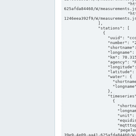
                "https://www.pegelonline.wsv.de/webservices/rest-api/v2/stations/ccd3e8f1-39e9-4e09-aa41-
625afda84460/W/measurements.js
                "https://www.pegelonline.wsv.de/webservices/rest-api/v2/stations/ed260406-bdd6-42ef-bf2a-
1246eea392f9/W/measurements.js
              ],

              "stations": [

                {

                  "uuid": "ccd3e8f1-39e9-4e09-aa41-625afda84460",

                  "number": "27800040",

                  "shortname": "MÜNSTER OW",

                  "longname": "MÜNSTER OW",

                  "km": 70.315,

                  "agency": "RHEINE",

                  "longitude": 7.664374042081728,

                  "latitude": 51.968941959729285,

                  "water": {

                    "shortname": "DEK",

                    "longname": "DORTMUND-EMS-KANAL"

                  },

                  "timeseries": [

                    {

                      "shortname": "W",

                      "longname": "WASSERSTAND ROHDATEN",

                      "unit": "m+NN",

                      "equidistance": 1,

                      "mqtttopic": "edis/pegelonline/+/+/+/+/ccd3e8f1-39e9-4e09-aa41-625afda84460/W",

                      "pegelonlinelink": "https://www.pegelonline.wsv.de/webservices/rest-api/v2/stations/ccd3e8f1-
39e9-4e09-aa41-625afda84460/W/