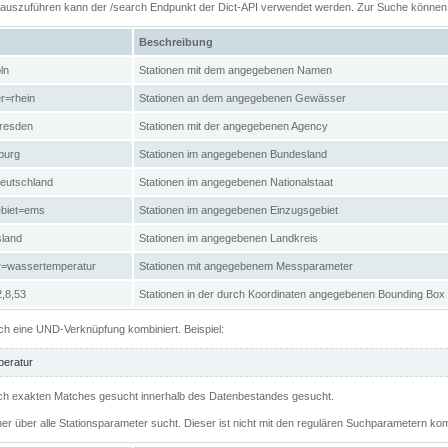
n auszuführen kann der /search Endpunkt der Dict-API verwendet werden. Zur Suche könne
Beschreibung
ln
Stationen mit dem angegebenen Namen
r=rhein
Stationen an dem angegebenen Gewässer
resden
Stationen mit der angegebenen Agency
burg
Stationen im angegebenen Bundesland
eutschland
Stationen im angegebenen Nationalstaat
ebiet=ems
Stationen im angegebenen Einzugsgebiet
sland
Stationen im angegebenen Landkreis
r=wassertemperatur
Stationen mit angegebenem Messparameter
,8,53
Stationen in der durch Koordinaten angegebenen Bounding Box
h eine UND-Verknüpfung kombiniert. Beispiel:
eratur
 nach exakten Matches gesucht innerhalb des Datenbestandes gesucht.
her über alle Stationsparameter sucht. Dieser ist nicht mit den regulären Suchparametern kom