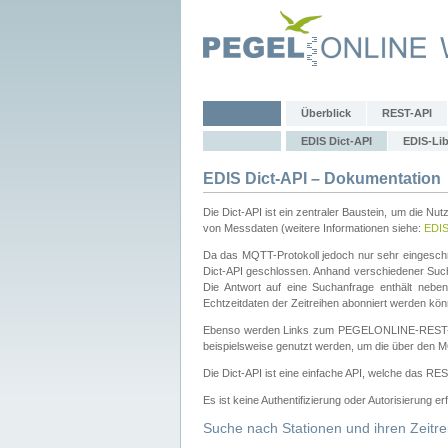
Überblick
REST-API
EDIS Dict-API
EDIS-Lib
EDIS Dict-API – Dokumentation
Die Dict-API ist ein zentraler Baustein, um die Nu
von Messdaten (weitere Informationen siehe:
EDI
Da das MQTT-Protokoll jedoch nur sehr eingeschr
Dict-API geschlossen. Anhand verschiedener Su
Die Antwort auf eine Suchanfrage enthält nebe
Echtzeitdaten der Zeitreihen abonniert werden kön
Ebenso werden Links zum PEGELONLINE-REST-
beispielsweise genutzt werden, um die über den M
Die Dict-API ist eine einfache API, welche das RE
Es ist keine Authentifizierung oder Autorisierung er
Suche nach Stationen und ihren Zeitre