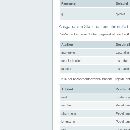
Parameter
Beispiel
q
q=köln
Ausgabe von Stationen und ihren Zeit
Die Antwort auf eine Suchanfrage enthält ein JSO
Attribut
Beschre
mqtttopics
Liste all
pegelonlinelinks
Liste der
stations
Liste alle
Die in der Antwort enthaltenen stations-Objekte 
Attribut
Beschre
uuid
Eindeutig
number
Pegelnum
shortname
Pegelname
longname
Pegelname
km
Flusskilo