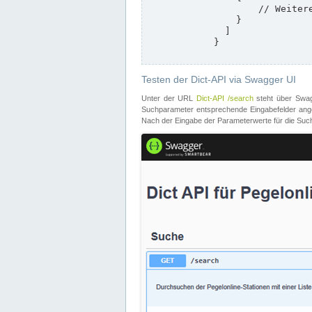
                    // Weitere Stationen

                }

              ]

            }

Testen der Dict-API via Swagger UI
Unter der URL
Dict-API /search
steht über Swagg
Suchparameter entsprechende Eingabefelder angeb
Nach der Eingabe der Parameterwerte für die Suche