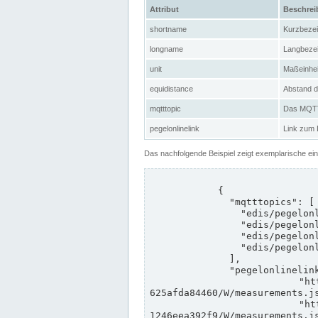
Attribut
Beschre
shortname
Kurzbeze
longname
Langbeze
unit
Maßeinhei
equidistance
Abstand d
mqtttopic
Das MQTT-
pegelonlinelink
Link zum
Das nachfolgende Beispiel zeigt exemplarische ei
            {

              "mqtttopics": [

                "edis/pegelonline/+/+/+/+/ccd3e8f1-39e9-4e09-aa41-625afda84460/+",

                "edis/pegelonline/+/+/+/+/ed260406-bdd6-42ef-bf2a-1246eea392f9/+",

                "edis/pegelonline/+/+/+/+/ccd3e8f1-39e9-4e09-aa41-625afda84460/+",

                "edis/pegelonline/+/+/+/+/ed260406-bdd6-42ef-bf2a-1246eea392f9/+"

              ],

              "pegelonlinelinks": [

                "https://www.pegelonline.wsv.de/webservices/rest-api/v2/stations/ccd3e8f1-39e9-4e09-aa41-
625afda84460/W/measurements.js
                "https://www.pegelonline.wsv.de/webservices/rest-api/v2/stations/ed260406-bdd6-42ef-bf2a-
1246eea392f9/W/measurements.js