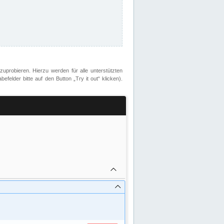
zuprobieren. Hierzu werden für alle unterstützten
lder bitte auf den Button „Try it out“ klicken).