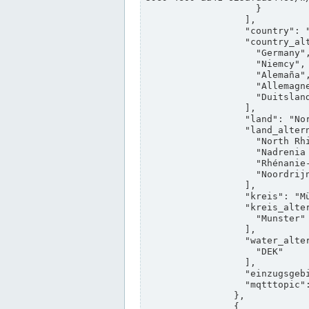
                    }

                  ],

                  "country": "Deutschland",

                  "country_alternatives": [

                    "Germany",

                    "Niemcy",

                    "Alemaña",

                    "Allemagne",

                    "Duitsland"

                  ],

                  "land": "Nordrhein-Westfalen",

                  "land_alternatives": [

                    "North Rhine-Westphalia",

                    "Nadrenia Północna-Westfalia",

                    "Rhénanie-du-Nord-Westphalie",

                    "Noordrijn-Westfalen"

                  ],

                  "kreis": "Münster",

                  "kreis_alternatives": [

                    "Munster"

                  ],

                  "water_alternatives": [

                    "DEK"

                  ],

                  "einzugsgebiet": "Ems",

                  "mqtttopic": "edis/pegelonline/+/+/+/+/ccd3e8f1-39e9-4e09-aa41-625afda84460/+"

                },

                {
