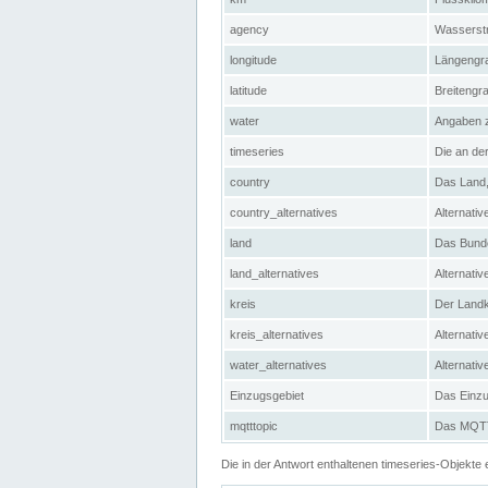
agency
Wasserstr
longitude
Längengra
latitude
Breitengr
water
Angaben 
timeseries
Die an der
country
Das Land, 
country_alternatives
Alternativ
land
Das Bundes
land_alternatives
Alternativ
kreis
Der Landkr
kreis_alternatives
Alternativ
water_alternatives
Alternati
Einzugsgebiet
Das Einzug
mqtttopic
Das MQTT-
Die in der Antwort enthaltenen timeseries-Objekt