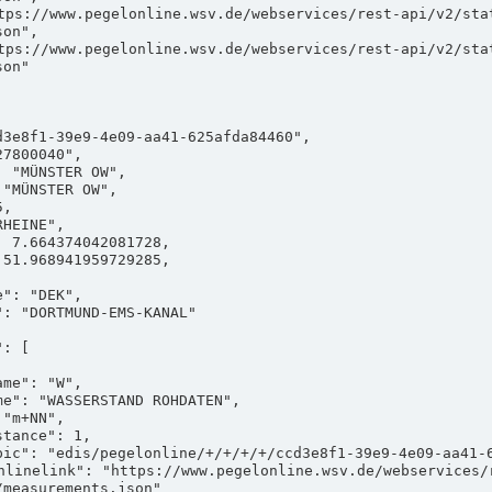
on",

on"

measurements.json"
