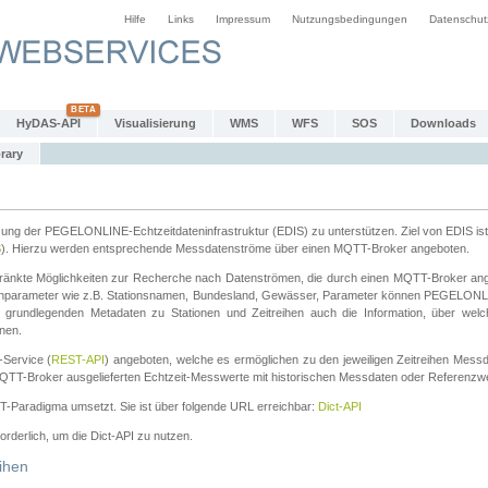
Hilfe
Links
Impressum
Nutzungsbedingungen
Datenschut
HyDAS-API
Visualisierung
WMS
WFS
SOS
Downloads
rary
tzung der PEGELONLINE-Echtzeitdateninfrastruktur (EDIS) zu unterstützen. Ziel von EDIS ist 
S
). Hierzu werden entsprechende Messdatenströme über einen MQTT-Broker angeboten.
änkte Möglichkeiten zur Recherche nach Datenströmen, die durch einen MQTT-Broker ange
chparameter wie z.B. Stationsnamen, Bundesland, Gewässer, Parameter können PEGELONL
n grundlegenden Metadaten zu Stationen und Zeitreihen auch die Information, über wel
nen.
Service (
REST-API
) angeboten, welche es ermöglichen zu den jeweiligen Zeitreihen Mess
QTT-Broker ausgelieferten Echtzeit-Messwerte mit historischen Messdaten oder Referenzwer
ST-Paradigma umsetzt. Sie ist über folgende URL erreichbar:
Dict-API
forderlich, um die Dict-API zu nutzen.
ihen