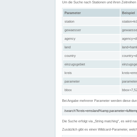
Um die Suche nach Stationen und ihren Zeitreihe
Parameter
Beispiel
station
station=kö
gewaesser
gewaesse
agency
agency=d
land
land=ham
country
country=d
einzugsgebiet
einzugsg
kreis
kreis=em
parameter
paramete
bbox
bbox=7,52
Bei Angabe mehrerer Parameter werden diese durc
/search?kreis=emsland%amp;parameter=lufttemp
Die Suche erfolgt via „String matching“, es wird
Zusätzlich gibt es einen Wildcard-Parameter, welc