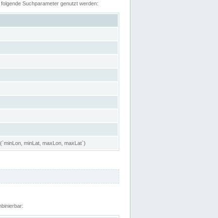
n folgende Suchparameter genutzt werden:
 (`minLon, minLat, maxLon, maxLat`)
binierbar: