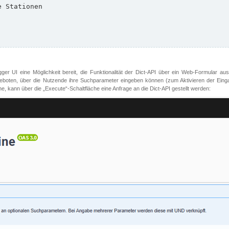
er UI eine Möglichkeit bereit, die Funktionalität der Dict-API über ein Web-Formular aus
oten, über die Nutzende ihre Suchparameter eingeben können (zum Aktivieren der Eingabefe
, kann über die „Execute“-Schaltfläche eine Anfrage an die Dict-API gestellt werden: