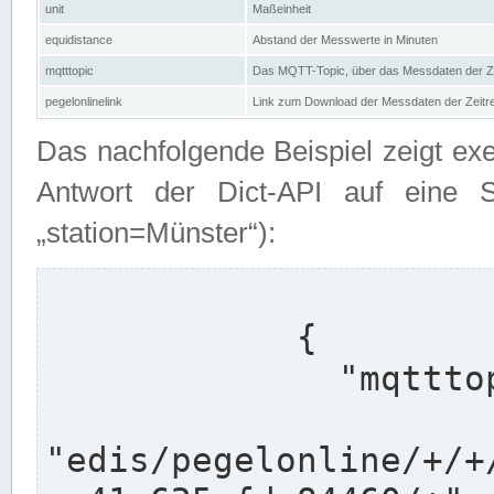
unit
Maßeinheit
equidistance
Abstand der Messwerte in Minuten
mqtttopic
Das MQTT-Topic, über das Messdaten der Ze
pegelonlinelink
Link zum Download der Messdaten der Zeit
Das nachfolgende Beispiel zeigt ex
Antwort der Dict-API auf eine 
„station=Münster“):
            {

              "mqtttopics": [

"edis/pegelonline/+/+