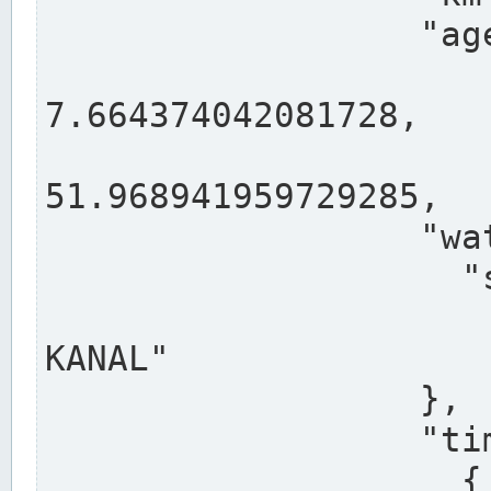
                  "agency": "RHEINE",

                  
7.664374042081728,

                 
51.968941959729285,

                  "water": {

                    "shortname": "DEK",

                    "longname": "DORTMUND-E
KANAL"

                  },

                  "timeseries": [

                    {
