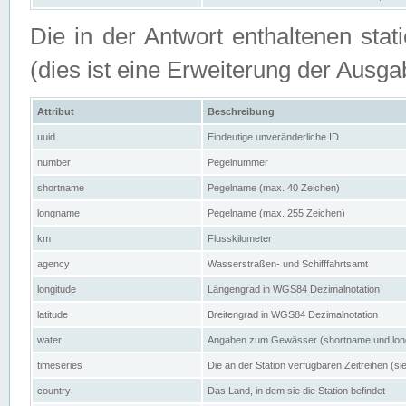
Die in der Antwort enthaltenen stat
(dies ist eine Erweiterung der Au
Attribut
Beschreibung
uuid
Eindeutige unveränderliche ID.
number
Pegelnummer
shortname
Pegelname (max. 40 Zeichen)
longname
Pegelname (max. 255 Zeichen)
km
Flusskilometer
agency
Wasserstraßen- und Schifffahrtsamt
longitude
Längengrad in WGS84 Dezimalnotation
latitude
Breitengrad in WGS84 Dezimalnotation
water
Angaben zum Gewässer (shortname und lo
timeseries
Die an der Station verfügbaren Zeitreihen (si
country
Das Land, in dem sie die Station befindet