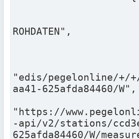
                      "shortname": "W"
                      "longname": "WASSER
ROHDATEN",

                      "unit": "m+NN",
                      "equidistance": 1
                    
"edis/pegelonline/+/+
aa41-625afda84460/W",

                      "pegel
"https://www.pegelonl
-api/v2/stations/ccd3
625afda84460/W/measure