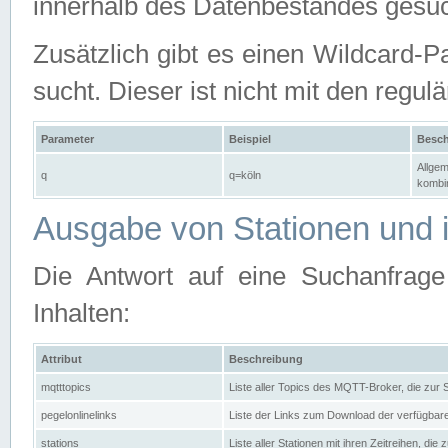
innerhalb des Datenbestandes gesuc
Zusätzlich gibt es einen Wildcard-P
sucht. Dieser ist nicht mit den reg
Parameter
Beispiel
Besch
Allgem
q
q=köln
kombin
Ausgabe von Stationen und i
Die Antwort auf eine Suchanfrag
Inhalten:
Attribut
Beschreibung
mqtttopics
Liste aller Topics des MQTT-Broker, die zur
pegelonlinelinks
Liste der Links zum Download der verfügba
stations
Liste aller Stationen mit ihren Zeitreihen, di