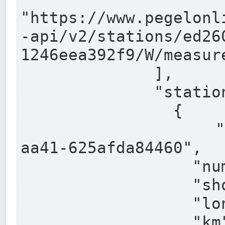
"https://www.pegelonl
-api/v2/stations/ed26
1246eea392f9/W/measure
              ],

              "stations": [

                {

                  "uuid": "ccd3e8f1-39e9-4e09-
aa41-625afda84460",

                  "number": "27800040",

                  "shortname": "MÜNSTER OW",

                  "longname": "MÜNSTER OW",

                  "km": 70.315,
