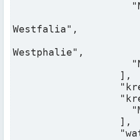
                    "North Rhine-Westphalia",

                    "Nadreni
Westfalia",

                    "Rhéna
Westphalie",

                    "Noordrijn-Westfalen"

                  ],

                  "kreis": "Münster",

                  "kreis_alternatives": [

                    "Munster"

                  ],

                  "water_alternatives": [
