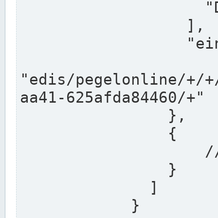
                    "DEK"

                  ],

                  "einzugsgebiet": "Ems",

                  
"edis/pegelonline/+/+
aa41-625afda84460/+"

                },

                {

                    // Weitere Stationen

                }

              ]

            }
