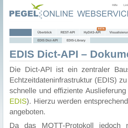
Hilfe
Lin
Überblick
REST-API
HyDAS-API
Visualisieru
EDIS Dict-API
EDIS-Library
EDIS Dict-API – Dokum
Die Dict-API ist ein zentraler 
Echtzeitdateninfrastruktur (EDIS) zu
schnelle und effiziente Auslieferun
EDIS
). Hierzu werden entspreche
angeboten.
Da das MQTT-Protokoll jedoch n