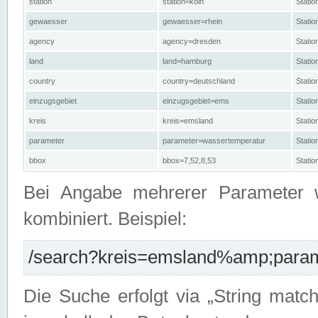
station
station=köln
Stati
gewaesser
gewaesser=rhein
Stati
agency
agency=dresden
Stati
land
land=hamburg
Stati
country
country=deutschland
Statio
einzugsgebiet
einzugsgebiet=ems
Stati
kreis
kreis=emsland
Stati
parameter
parameter=wassertemperatur
Stati
bbox
bbox=7,52,8,53
Statio
Bei Angabe mehrerer Parameter 
kombiniert. Beispiel:
/search?kreis=emsland%amp;parame
Die Suche erfolgt via „String matc