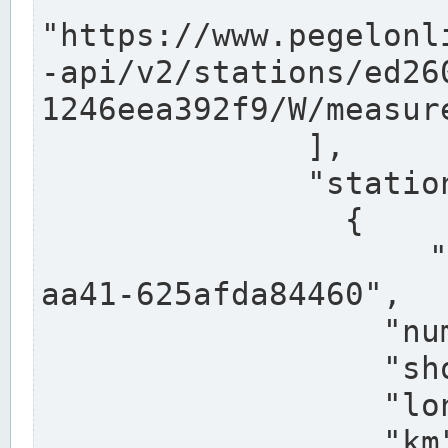
"https://www.pegelonl
-api/v2/stations/ed26
1246eea392f9/W/measure
              ],

              "stations": [

                {

                  "uuid": "ccd3e8f1-39e9-4e09-
aa41-625afda84460",

                  "number": "27800040",

                  "shortname": "MÜNSTER OW",

                  "longname": "MÜNSTER OW",

                  "km": 70.315,
