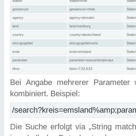
station
station=köln
Stati
gewaesser
gewaesser=rhein
Stati
agency
agency=dresden
Stati
land
land=hamburg
Stati
country
country=deutschland
Statio
einzugsgebiet
einzugsgebiet=ems
Stati
kreis
kreis=emsland
Stati
parameter
parameter=wassertemperatur
Stati
bbox
bbox=7,52,8,53
Statio
Bei Angabe mehrerer Parameter 
kombiniert. Beispiel:
/search?kreis=emsland%amp;parame
Die Suche erfolgt via „String matc