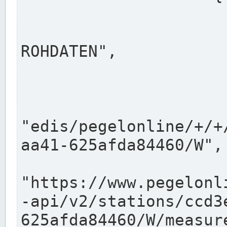
                      "shortname": "W"
                      "longname": "WASSER
ROHDATEN",

                      "unit": "m+NN",
                      "equidistance": 1
                    
"edis/pegelonline/+/+
aa41-625afda84460/W",

                      "pegel
"https://www.pegelonl
-api/v2/stations/ccd3
625afda84460/W/measure