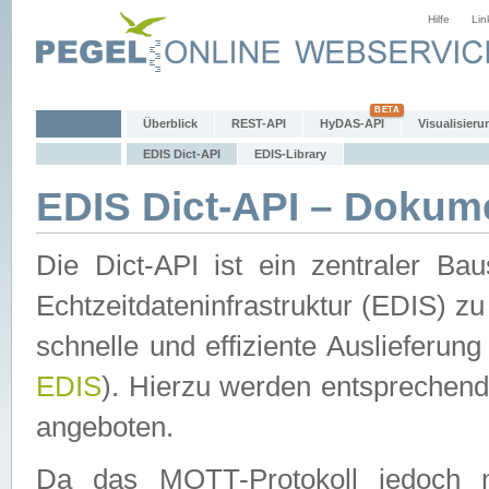
Hilfe
Lin
Überblick
REST-API
HyDAS-API
Visualisieru
EDIS Dict-API
EDIS-Library
EDIS Dict-API – Dokum
Die Dict-API ist ein zentraler 
Echtzeitdateninfrastruktur (EDIS) zu
schnelle und effiziente Auslieferun
EDIS
). Hierzu werden entspreche
angeboten.
Da das MQTT-Protokoll jedoch n