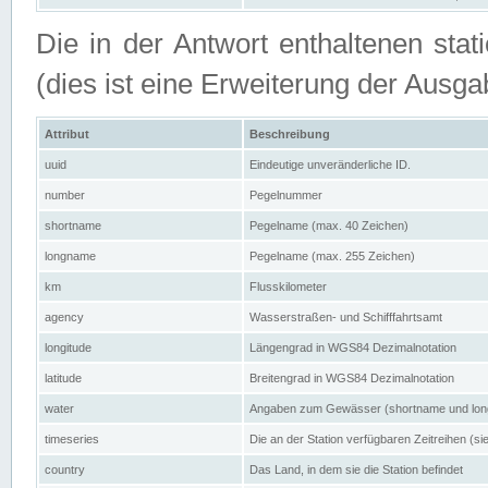
Die in der Antwort enthaltenen stat
(dies ist eine Erweiterung der Au
Attribut
Beschreibung
uuid
Eindeutige unveränderliche ID.
number
Pegelnummer
shortname
Pegelname (max. 40 Zeichen)
longname
Pegelname (max. 255 Zeichen)
km
Flusskilometer
agency
Wasserstraßen- und Schifffahrtsamt
longitude
Längengrad in WGS84 Dezimalnotation
latitude
Breitengrad in WGS84 Dezimalnotation
water
Angaben zum Gewässer (shortname und lo
timeseries
Die an der Station verfügbaren Zeitreihen (si
country
Das Land, in dem sie die Station befindet