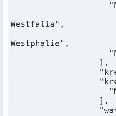
                    "North Rhine-Westphalia",

                    "Nadreni
Westfalia",

                    "Rhéna
Westphalie",

                    "Noordrijn-Westfalen"

                  ],

                  "kreis": "Münster",

                  "kreis_alternatives": [

                    "Munster"

                  ],

                  "water_alternatives": [
