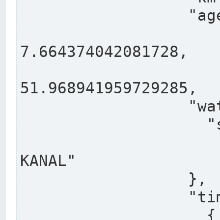
                  "agency": "RHEINE",

                  
7.664374042081728,

                 
51.968941959729285,

                  "water": {

                    "shortname": "DEK",

                    "longname": "DORTMUND-E
KANAL"

                  },

                  "timeseries": [

                    {
