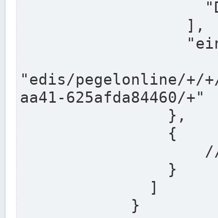
                    "DEK"

                  ],

                  "einzugsgebiet": "Ems",

                  
"edis/pegelonline/+/+
aa41-625afda84460/+"

                },

                {

                    // Weitere Stationen

                }

              ]

            }
