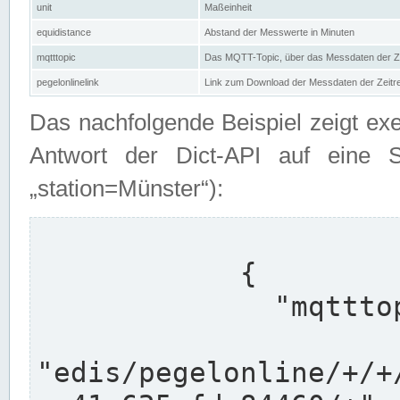
unit
Maßeinheit
equidistance
Abstand der Messwerte in Minuten
mqtttopic
Das MQTT-Topic, über das Messdaten der Ze
pegelonlinelink
Link zum Download der Messdaten der Zeit
Das nachfolgende Beispiel zeigt ex
Antwort der Dict-API auf eine 
„station=Münster“):
            {

              "mqtttopics": [

"edis/pegelonline/+/+