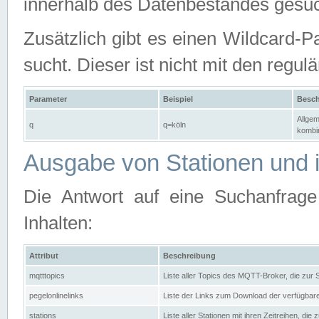
innerhalb des Datenbestandes gesuc
Zusätzlich gibt es einen Wildcard-P
sucht. Dieser ist nicht mit den reg
Parameter
Beispiel
Besch
Allgem
q
q=köln
kombin
Ausgabe von Stationen und i
Die Antwort auf eine Suchanfrag
Inhalten:
Attribut
Beschreibung
mqtttopics
Liste aller Topics des MQTT-Broker, die zur
pegelonlinelinks
Liste der Links zum Download der verfügba
stations
Liste aller Stationen mit ihren Zeitreihen, di