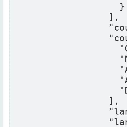
                    }

                  ],

                  "country": "Deutschland",

                  "country_alternatives": [

                    "Germany",

                    "Niemcy",

                    "Alemaña",

                    "Allemagne",

                    "Duitsland"

                  ],

                  "land": "Nordrhein-Westfalen",

                  "land_alternatives": [
