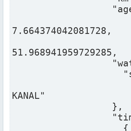
                  "agency": "RHEINE",

                  
7.664374042081728,

                 
51.968941959729285,

                  "water": {

                    "shortname": "DEK",

                    "longname": "DORTMUND-E
KANAL"

                  },

                  "timeseries": [

                    {
