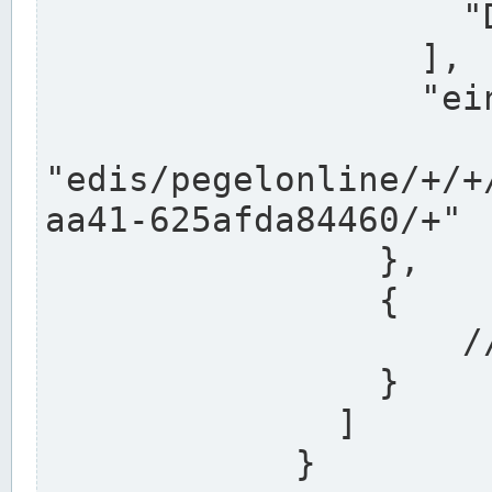
                    "DEK"

                  ],

                  "einzugsgebiet": "Ems",

                  
"edis/pegelonline/+/+
aa41-625afda84460/+"

                },

                {

                    // Weitere Stationen

                }

              ]

            }
