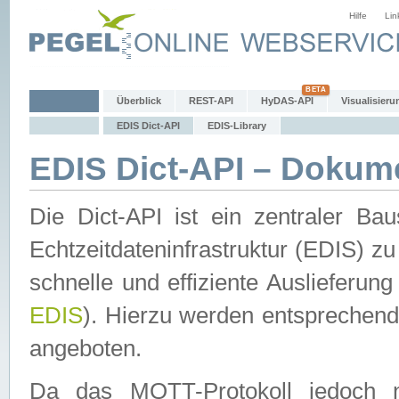
Hilfe
Lin
Überblick
REST-API
HyDAS-API
Visualisieru
EDIS Dict-API
EDIS-Library
EDIS Dict-API – Dokum
Die Dict-API ist ein zentraler 
Echtzeitdateninfrastruktur (EDIS) zu
schnelle und effiziente Auslieferun
EDIS
). Hierzu werden entspreche
angeboten.
Da das MQTT-Protokoll jedoch n