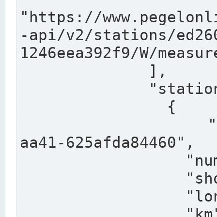
"https://www.pegelonl
-api/v2/stations/ed26
1246eea392f9/W/measure
              ],

              "stations": [

                {

                  "uuid": "ccd3e8f1-39e9-4e09-
aa41-625afda84460",

                  "number": "27800040",

                  "shortname": "MÜNSTER OW",

                  "longname": "MÜNSTER OW",

                  "km": 70.315,
