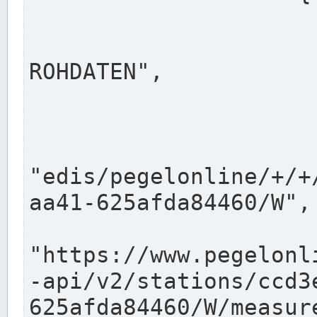
                      "shortname": "W"
                      "longname": "WASSER
ROHDATEN",

                      "unit": "m+NN",
                      "equidistance": 1
                    
"edis/pegelonline/+/+
aa41-625afda84460/W",

                      "pegel
"https://www.pegelonl
-api/v2/stations/ccd3
625afda84460/W/measure