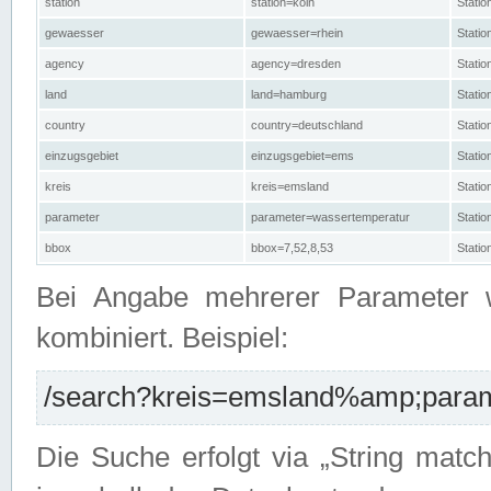
station
station=köln
Stati
gewaesser
gewaesser=rhein
Stati
agency
agency=dresden
Stati
land
land=hamburg
Stati
country
country=deutschland
Statio
einzugsgebiet
einzugsgebiet=ems
Stati
kreis
kreis=emsland
Stati
parameter
parameter=wassertemperatur
Stati
bbox
bbox=7,52,8,53
Statio
Bei Angabe mehrerer Parameter 
kombiniert. Beispiel:
/search?kreis=emsland%amp;parame
Die Suche erfolgt via „String matc