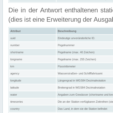
Die in der Antwort enthaltenen stat
(dies ist eine Erweiterung der Au
Attribut
Beschreibung
uuid
Eindeutige unveränderliche ID.
number
Pegelnummer
shortname
Pegelname (max. 40 Zeichen)
longname
Pegelname (max. 255 Zeichen)
km
Flusskilometer
agency
Wasserstraßen- und Schifffahrtsamt
longitude
Längengrad in WGS84 Dezimalnotation
latitude
Breitengrad in WGS84 Dezimalnotation
water
Angaben zum Gewässer (shortname und lo
timeseries
Die an der Station verfügbaren Zeitreihen (si
country
Das Land, in dem sie die Station befindet