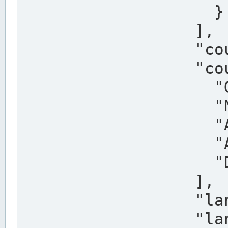
                    }

                  ],

                  "country": "Deutschland",

                  "country_alternatives": [

                    "Germany",

                    "Niemcy",

                    "Alemaña",

                    "Allemagne",

                    "Duitsland"

                  ],

                  "land": "Nordrhein-Westfalen",

                  "land_alternatives": [
