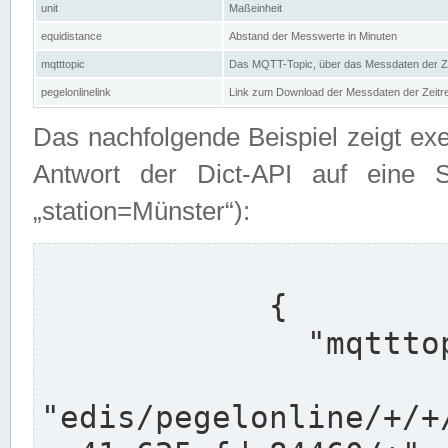
unit
Maßeinheit
equidistance
Abstand der Messwerte in Minuten
mqtttopic
Das MQTT-Topic, über das Messdaten der Ze
pegelonlinelink
Link zum Download der Messdaten der Zeit
Das nachfolgende Beispiel zeigt ex
Antwort der Dict-API auf eine 
„station=Münster“):
            {

              "mqtttopics": [

"edis/pegelonline/+/+