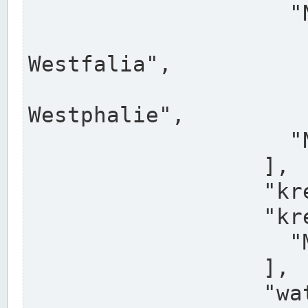
                    "North Rhine-Westphalia",

                    "Nadreni
Westfalia",

                    "Rhéna
Westphalie",

                    "Noordrijn-Westfalen"

                  ],

                  "kreis": "Münster",

                  "kreis_alternatives": [

                    "Munster"

                  ],

                  "water_alternatives": [
