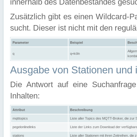
innerhalb des Datenbestandes gesuc
Zusätzlich gibt es einen Wildcard-P
sucht. Dieser ist nicht mit den reg
Parameter
Beispiel
Besch
Allgem
q
q=köln
kombin
Ausgabe von Stationen und i
Die Antwort auf eine Suchanfrag
Inhalten:
Attribut
Beschreibung
mqtttopics
Liste aller Topics des MQTT-Broker, die zur
pegelonlinelinks
Liste der Links zum Download der verfügba
stations
Liste aller Stationen mit ihren Zeitreihen, di