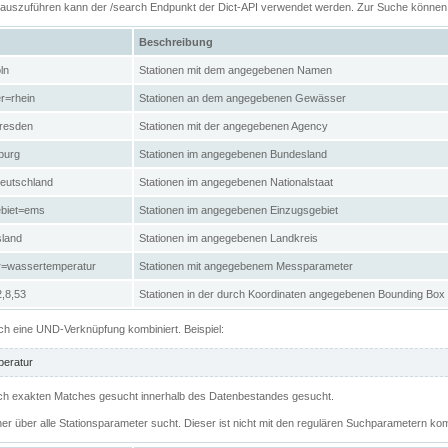
n auszuführen kann der /search Endpunkt der Dict-API verwendet werden. Zur Suche könne
Beschreibung
ln
Stationen mit dem angegebenen Namen
r=rhein
Stationen an dem angegebenen Gewässer
resden
Stationen mit der angegebenen Agency
burg
Stationen im angegebenen Bundesland
eutschland
Stationen im angegebenen Nationalstaat
ebiet=ems
Stationen im angegebenen Einzugsgebiet
sland
Stationen im angegebenen Landkreis
r=wassertemperatur
Stationen mit angegebenem Messparameter
,8,53
Stationen in der durch Koordinaten angegebenen Bounding Box
h eine UND-Verknüpfung kombiniert. Beispiel:
eratur
 nach exakten Matches gesucht innerhalb des Datenbestandes gesucht.
her über alle Stationsparameter sucht. Dieser ist nicht mit den regulären Suchparametern kom