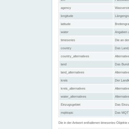
agency
Wasserstr
longitude
Längengra
latitude
Breitengr
water
Angaben 
timeseries
Die an der
country
Das Land, 
country_alternatives
Alternativ
land
Das Bundes
land_alternatives
Alternativ
kreis
Der Landkr
kreis_alternatives
Alternativ
water_alternatives
Alternati
Einzugsgebiet
Das Einzug
mqtttopic
Das MQTT-
Die in der Antwort enthaltenen timeseries-Objekt