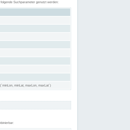
n folgende Suchparameter genutzt werden:
 (`minLon, minLat, maxLon, maxLat`)
binierbar: