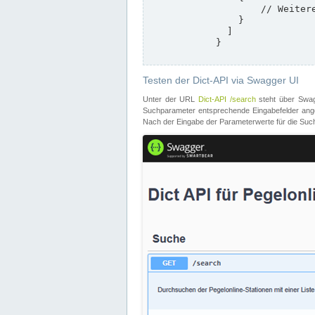
                    // Weitere Stationen

                }

              ]

            }

Testen der Dict-API via Swagger UI
Unter der URL
Dict-API /search
steht über Swagg
Suchparameter entsprechende Eingabefelder angeb
Nach der Eingabe der Parameterwerte für die Suche