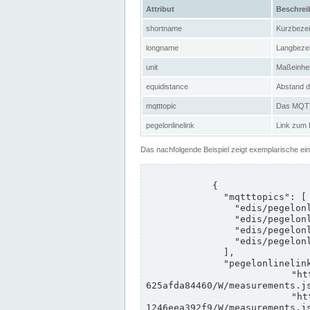
Attribut
Beschre
shortname
Kurzbeze
longname
Langbeze
unit
Maßeinhei
equidistance
Abstand d
mqtttopic
Das MQTT-
pegelonlinelink
Link zum
Das nachfolgende Beispiel zeigt exemplarische ei
            {

              "mqtttopics": [

                "edis/pegelonline/+/+/+/+/ccd3e8f1-39e9-4e09-aa41-625afda84460/+",

                "edis/pegelonline/+/+/+/+/ed260406-bdd6-42ef-bf2a-1246eea392f9/+",

                "edis/pegelonline/+/+/+/+/ccd3e8f1-39e9-4e09-aa41-625afda84460/+",

                "edis/pegelonline/+/+/+/+/ed260406-bdd6-42ef-bf2a-1246eea392f9/+"

              ],

              "pegelonlinelinks": [

                "https://www.pegelonline.wsv.de/webservices/rest-api/v2/stations/ccd3e8f1-39e9-4e09-aa41-
625afda84460/W/measurements.js
                "https://www.pegelonline.wsv.de/webservices/rest-api/v2/stations/ed260406-bdd6-42ef-bf2a-
1246eea392f9/W/measurements.js