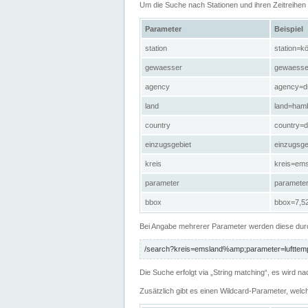
Um die Suche nach Stationen und ihren Zeitreihe
Parameter
Beispiel
station
station=kö
gewaesser
gewaesse
agency
agency=d
land
land=ham
country
country=d
einzugsgebiet
einzugsg
kreis
kreis=em
parameter
paramete
bbox
bbox=7,52
Bei Angabe mehrerer Parameter werden diese durc
/search?kreis=emsland%amp;parameter=lufttemp
Die Suche erfolgt via „String matching“, es wird
Zusätzlich gibt es einen Wildcard-Parameter, welc