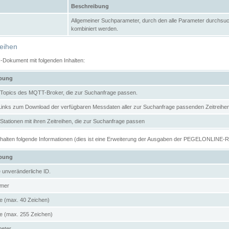
Beschreibung
Allgemeiner Suchparameter, durch den alle Parameter durchsuc
kombiniert werden.
reihen
N-Dokument mit folgenden Inhalten:
ibung
er Topics des MQTT-Broker, die zur Suchanfrage passen.
 Links zum Download der verfügbaren Messdaten aller zur Suchanfrage passenden Zeitrei
r Stationen mit ihren Zeitreihen, die zur Suchanfrage passen
enthalten folgende Informationen (dies ist eine Erweiterung der Ausgaben der PEGELONLINE-
ibung
e unveränderliche ID.
mer
 (max. 40 Zeichen)
 (max. 255 Zeichen)
meter