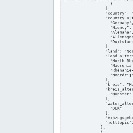
                    }

                  ],

                  "country": "Deutschland",

                  "country_alternatives": [

                    "Germany",

                    "Niemcy",

                    "Alemaña",

                    "Allemagne",

                    "Duitsland"

                  ],

                  "land": "Nordrhein-Westfalen",

                  "land_alternatives": [

                    "North Rhine-Westphalia",

                    "Nadrenia Północna-Westfalia",

                    "Rhénanie-du-Nord-Westphalie",

                    "Noordrijn-Westfalen"

                  ],

                  "kreis": "Münster",

                  "kreis_alternatives": [

                    "Munster"

                  ],

                  "water_alternatives": [

                    "DEK"

                  ],

                  "einzugsgebiet": "Ems",

                  "mqtttopic": "edis/pegelonline/+/+/+/+/ccd3e8f1-39e9-4e09-aa41-625afda84460/+"

                },

                {
