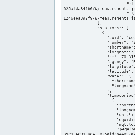
                "https://www.pegelonline.wsv.de/webservices/rest-api/v2/stations/ccd3e8f1-39e9-4e09-aa41-
625afda84460/W/measurements.js
                "https://www.pegelonline.wsv.de/webservices/rest-api/v2/stations/ed260406-bdd6-42ef-bf2a-
1246eea392f9/W/measurements.js
              ],

              "stations": [

                {

                  "uuid": "ccd3e8f1-39e9-4e09-aa41-625afda84460",

                  "number": "27800040",

                  "shortname": "MÜNSTER OW",

                  "longname": "MÜNSTER OW",

                  "km": 70.315,

                  "agency": "RHEINE",

                  "longitude": 7.664374042081728,

                  "latitude": 51.968941959729285,

                  "water": {

                    "shortname": "DEK",

                    "longname": "DORTMUND-EMS-KANAL"

                  },

                  "timeseries": [

                    {

                      "shortname": "W",

                      "longname": "WASSERSTAND ROHDATEN",

                      "unit": "m+NN",

                      "equidistance": 1,

                      "mqtttopic": "edis/pegelonline/+/+/+/+/ccd3e8f1-39e9-4e09-aa41-625afda84460/W",

                      "pegelonlinelink": "https://www.pegelonline.wsv.de/webservices/rest-api/v2/stations/ccd3e8f1-
39e9-4e09-aa41-625afda84460/W/