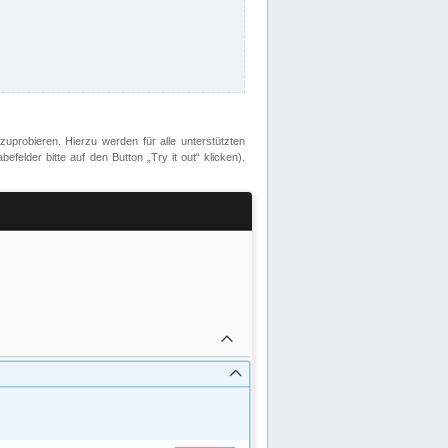
zuprobieren. Hierzu werden für alle unterstützten
lder bitte auf den Button „Try it out“ klicken).