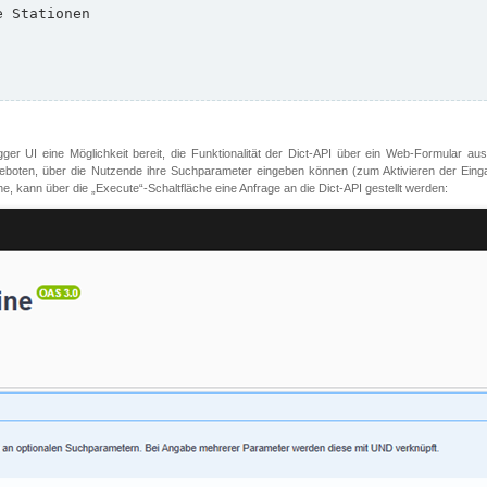
er UI eine Möglichkeit bereit, die Funktionalität der Dict-API über ein Web-Formular aus
oten, über die Nutzende ihre Suchparameter eingeben können (zum Aktivieren der Eingabefe
, kann über die „Execute“-Schaltfläche eine Anfrage an die Dict-API gestellt werden: