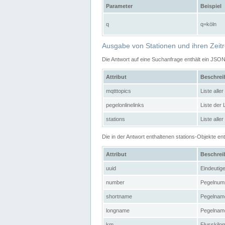
Parameter
Beispiel
q
q=köln
Ausgabe von Stationen und ihren Zeit
Die Antwort auf eine Suchanfrage enthält ein JSO
Attribut
Beschre
mqtttopics
Liste all
pegelonlinelinks
Liste der
stations
Liste alle
Die in der Antwort enthaltenen stations-Objekte 
Attribut
Beschre
uuid
Eindeutig
number
Pegelnum
shortname
Pegelname
longname
Pegelname
km
Flusskilo