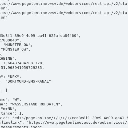
on",

on"

measurements.json"
