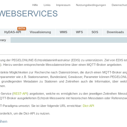
Hilfe
Links
Impressum
Nutzungsbedingungen
Datenschut
HyDAS-API
Visualisierung
WMS
WFS
SOS
Downloads
rary
tzung der PEGELONLINE-Echtzeitdateninfrastruktur (EDIS) zu unterstützen. Ziel von EDIS ist 
S
). Hierzu werden entsprechende Messdatenströme über einen MQTT-Broker angeboten.
änkte Möglichkeiten zur Recherche nach Datenströmen, die durch einen MQTT-Broker ange
chparameter wie z.B. Stationsnamen, Bundesland, Gewässer, Parameter können PEGELONL
n grundlegenden Metadaten zu Stationen und Zeitreihen auch die Information, über wel
nen.
Service (
REST-API
) angeboten, welche es ermöglichen zu den jeweiligen Zeitreihen Mess
QTT-Broker ausgelieferten Echtzeit-Messwerte mit historischen Messdaten oder Referenzwer
ST-Paradigma umsetzt. Sie ist über folgende URL erreichbar:
Dict-API
forderlich, um die Dict-API zu nutzen.
ihen