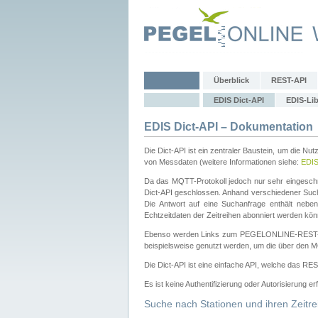
Überblick
REST-API
EDIS Dict-API
EDIS-Lib
EDIS Dict-API – Dokumentation
Die Dict-API ist ein zentraler Baustein, um die Nu
von Messdaten (weitere Informationen siehe:
EDI
Da das MQTT-Protokoll jedoch nur sehr eingeschr
Dict-API geschlossen. Anhand verschiedener Su
Die Antwort auf eine Suchanfrage enthält nebe
Echtzeitdaten der Zeitreihen abonniert werden kön
Ebenso werden Links zum PEGELONLINE-REST-
beispielsweise genutzt werden, um die über den M
Die Dict-API ist eine einfache API, welche das RE
Es ist keine Authentifizierung oder Autorisierung er
Suche nach Stationen und ihren Zeitre