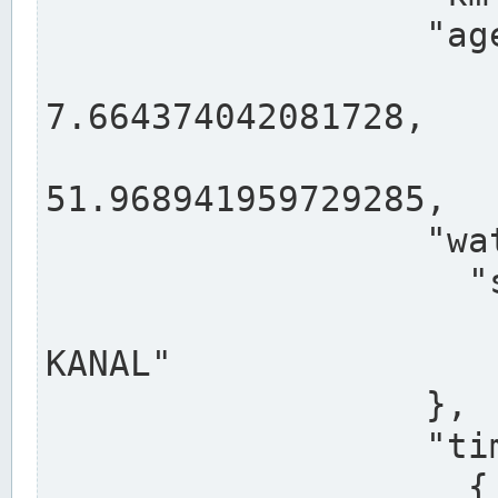
                  "agency": "RHEINE",

                  
7.664374042081728,

                 
51.968941959729285,

                  "water": {

                    "shortname": "DEK",

                    "longname": "DORTMUND-E
KANAL"

                  },

                  "timeseries": [

                    {
