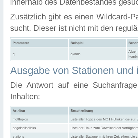
innerhalb des Datenbestandes gesuc
Zusätzlich gibt es einen Wildcard-P
sucht. Dieser ist nicht mit den reg
Parameter
Beispiel
Besch
Allgem
q
q=köln
kombin
Ausgabe von Stationen und i
Die Antwort auf eine Suchanfrag
Inhalten:
Attribut
Beschreibung
mqtttopics
Liste aller Topics des MQTT-Broker, die zur
pegelonlinelinks
Liste der Links zum Download der verfügba
stations
Liste aller Stationen mit ihren Zeitreihen, di