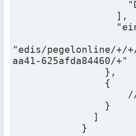
                    "DEK"

                  ],

                  "einzugsgebiet": "Ems",

                  
"edis/pegelonline/+/+
aa41-625afda84460/+"

                },

                {

                    // Weitere Stationen

                }

              ]

            }
