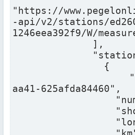
"https://www.pegelonl
-api/v2/stations/ed26
1246eea392f9/W/measure
              ],

              "stations": [

                {

                  "uuid": "ccd3e8f1-39e9-4e09-
aa41-625afda84460",

                  "number": "27800040",

                  "shortname": "MÜNSTER OW",

                  "longname": "MÜNSTER OW",

                  "km": 70.315,
