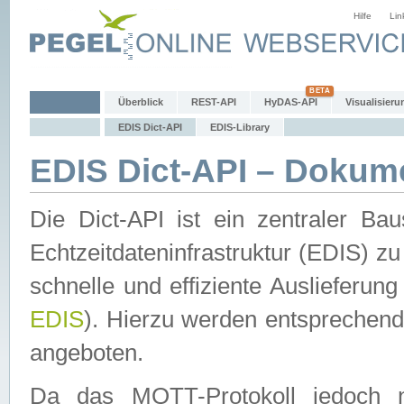
Hilfe
Lin
Überblick
REST-API
HyDAS-API
Visualisieru
EDIS Dict-API
EDIS-Library
EDIS Dict-API – Dokum
Die Dict-API ist ein zentraler 
Echtzeitdateninfrastruktur (EDIS) zu
schnelle und effiziente Auslieferun
EDIS
). Hierzu werden entspreche
angeboten.
Da das MQTT-Protokoll jedoch n