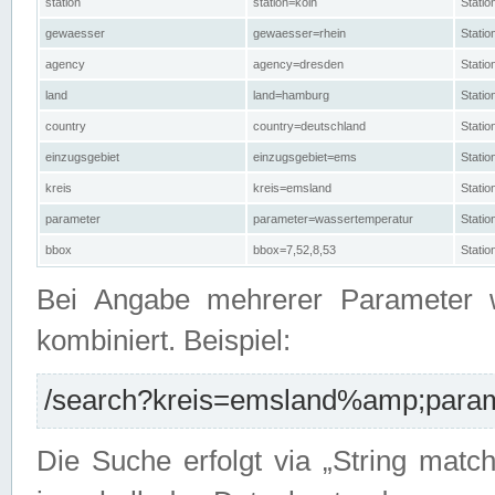
station
station=köln
Stati
gewaesser
gewaesser=rhein
Stati
agency
agency=dresden
Stati
land
land=hamburg
Stati
country
country=deutschland
Statio
einzugsgebiet
einzugsgebiet=ems
Stati
kreis
kreis=emsland
Stati
parameter
parameter=wassertemperatur
Stati
bbox
bbox=7,52,8,53
Statio
Bei Angabe mehrerer Parameter 
kombiniert. Beispiel:
/search?kreis=emsland%amp;parame
Die Suche erfolgt via „String matc