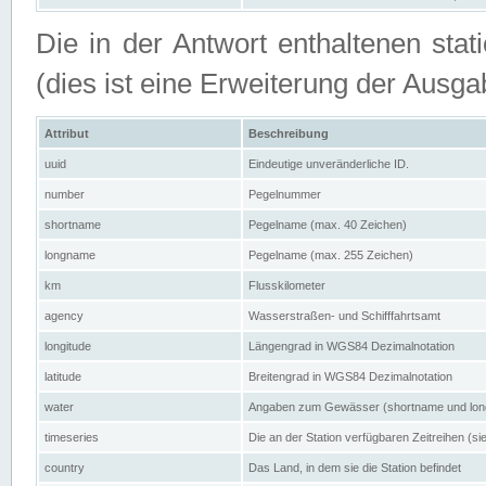
Die in der Antwort enthaltenen stat
(dies ist eine Erweiterung der Au
Attribut
Beschreibung
uuid
Eindeutige unveränderliche ID.
number
Pegelnummer
shortname
Pegelname (max. 40 Zeichen)
longname
Pegelname (max. 255 Zeichen)
km
Flusskilometer
agency
Wasserstraßen- und Schifffahrtsamt
longitude
Längengrad in WGS84 Dezimalnotation
latitude
Breitengrad in WGS84 Dezimalnotation
water
Angaben zum Gewässer (shortname und lo
timeseries
Die an der Station verfügbaren Zeitreihen (si
country
Das Land, in dem sie die Station befindet