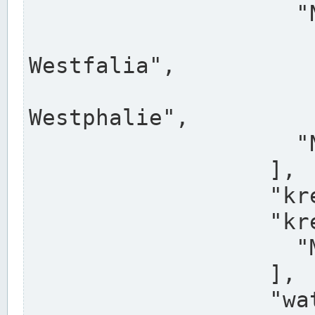
                    "North Rhine-Westphalia",

                    "Nadreni
Westfalia",

                    "Rhéna
Westphalie",

                    "Noordrijn-Westfalen"

                  ],

                  "kreis": "Münster",

                  "kreis_alternatives": [

                    "Munster"

                  ],

                  "water_alternatives": [
