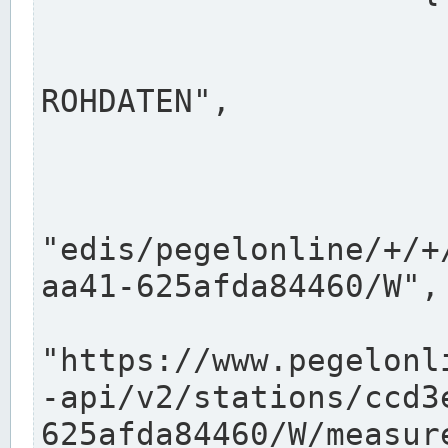
                      "shortname": "W"
                      "longname": "WASSER
ROHDATEN",

                      "unit": "m+NN",
                      "equidistance": 1
                    
"edis/pegelonline/+/+
aa41-625afda84460/W",

                      "pegel
"https://www.pegelonl
-api/v2/stations/ccd3
625afda84460/W/measure