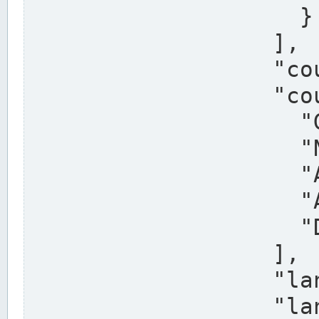
                    }

                  ],

                  "country": "Deutschland",

                  "country_alternatives": [

                    "Germany",

                    "Niemcy",

                    "Alemaña",

                    "Allemagne",

                    "Duitsland"

                  ],

                  "land": "Nordrhein-Westfalen",

                  "land_alternatives": [
