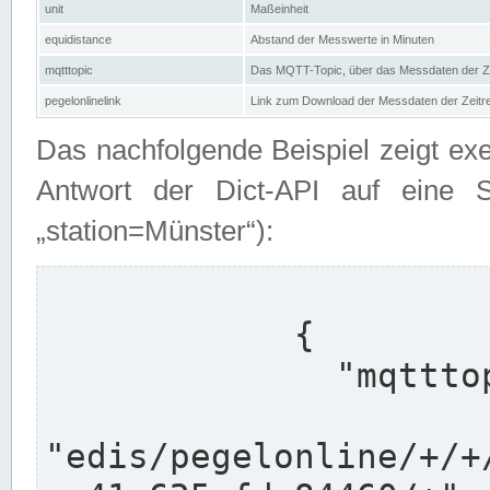
unit
Maßeinheit
equidistance
Abstand der Messwerte in Minuten
mqtttopic
Das MQTT-Topic, über das Messdaten der Ze
pegelonlinelink
Link zum Download der Messdaten der Zeit
Das nachfolgende Beispiel zeigt ex
Antwort der Dict-API auf eine 
„station=Münster“):
            {

              "mqtttopics": [

"edis/pegelonline/+/+