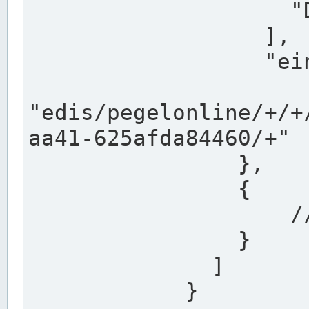
                    "DEK"

                  ],

                  "einzugsgebiet": "Ems",

                  
"edis/pegelonline/+/+
aa41-625afda84460/+"

                },

                {

                    // Weitere Stationen

                }

              ]

            }
