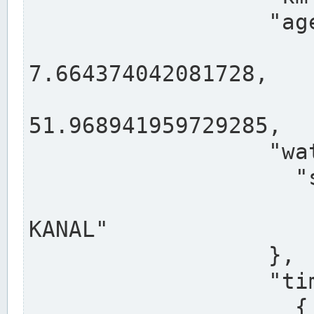
                  "agency": "RHEINE",

                  
7.664374042081728,

                 
51.968941959729285,

                  "water": {

                    "shortname": "DEK",

                    "longname": "DORTMUND-E
KANAL"

                  },

                  "timeseries": [

                    {
