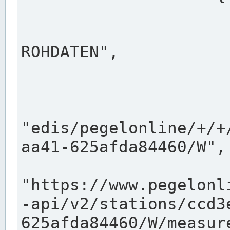
                      "shortname": "W"
                      "longname": "WASSER
ROHDATEN",

                      "unit": "m+NN",
                      "equidistance": 1
                    
"edis/pegelonline/+/+
aa41-625afda84460/W",

                      "pegel
"https://www.pegelonl
-api/v2/stations/ccd3
625afda84460/W/measure