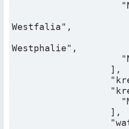
                    "North Rhine-Westphalia",

                    "Nadreni
Westfalia",

                    "Rhéna
Westphalie",

                    "Noordrijn-Westfalen"

                  ],

                  "kreis": "Münster",

                  "kreis_alternatives": [

                    "Munster"

                  ],

                  "water_alternatives": [
