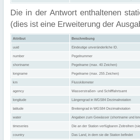
Die in der Antwort enthaltenen stat
(dies ist eine Erweiterung der Au
Attribut
Beschreibung
uuid
Eindeutige unveränderliche ID.
number
Pegelnummer
shortname
Pegelname (max. 40 Zeichen)
longname
Pegelname (max. 255 Zeichen)
km
Flusskilometer
agency
Wasserstraßen- und Schifffahrtsamt
longitude
Längengrad in WGS84 Dezimalnotation
latitude
Breitengrad in WGS84 Dezimalnotation
water
Angaben zum Gewässer (shortname und lo
timeseries
Die an der Station verfügbaren Zeitreihen (si
country
Das Land, in dem sie die Station befindet