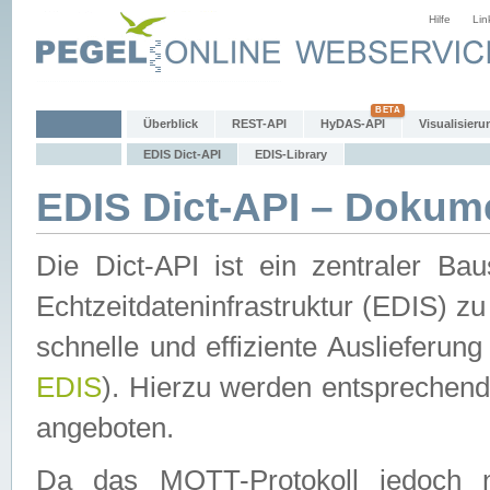
Hilfe
Lin
Überblick
REST-API
HyDAS-API
Visualisieru
EDIS Dict-API
EDIS-Library
EDIS Dict-API – Dokum
Die Dict-API ist ein zentraler 
Echtzeitdateninfrastruktur (EDIS) zu
schnelle und effiziente Auslieferun
EDIS
). Hierzu werden entspreche
angeboten.
Da das MQTT-Protokoll jedoch n