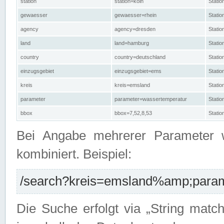
station
station=köln
Stati
gewaesser
gewaesser=rhein
Stati
agency
agency=dresden
Stati
land
land=hamburg
Stati
country
country=deutschland
Statio
einzugsgebiet
einzugsgebiet=ems
Stati
kreis
kreis=emsland
Stati
parameter
parameter=wassertemperatur
Stati
bbox
bbox=7,52,8,53
Statio
Bei Angabe mehrerer Parameter 
kombiniert. Beispiel:
/search?kreis=emsland%amp;parame
Die Suche erfolgt via „String matc