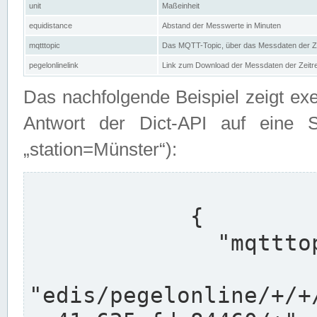
unit
Maßeinheit
equidistance
Abstand der Messwerte in Minuten
mqtttopic
Das MQTT-Topic, über das Messdaten der Ze
pegelonlinelink
Link zum Download der Messdaten der Zeit
Das nachfolgende Beispiel zeigt ex
Antwort der Dict-API auf eine 
„station=Münster“):
            {

              "mqtttopics": [

"edis/pegelonline/+/+