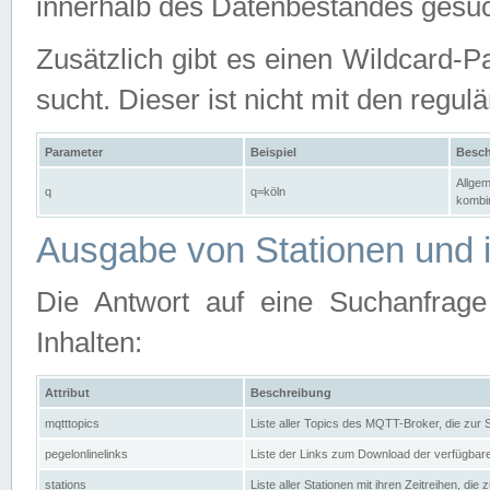
innerhalb des Datenbestandes gesuc
Zusätzlich gibt es einen Wildcard-P
sucht. Dieser ist nicht mit den reg
Parameter
Beispiel
Besch
Allgem
q
q=köln
kombin
Ausgabe von Stationen und i
Die Antwort auf eine Suchanfrag
Inhalten:
Attribut
Beschreibung
mqtttopics
Liste aller Topics des MQTT-Broker, die zur
pegelonlinelinks
Liste der Links zum Download der verfügba
stations
Liste aller Stationen mit ihren Zeitreihen, di