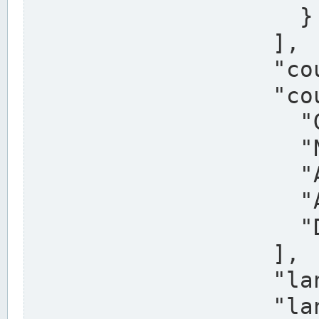
                    }

                  ],

                  "country": "Deutschland",

                  "country_alternatives": [

                    "Germany",

                    "Niemcy",

                    "Alemaña",

                    "Allemagne",

                    "Duitsland"

                  ],

                  "land": "Nordrhein-Westfalen",

                  "land_alternatives": [
