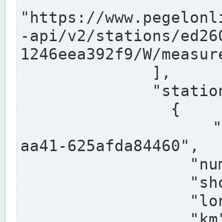
"https://www.pegelonl
-api/v2/stations/ed26
1246eea392f9/W/measure
              ],

              "stations": [

                {

                  "uuid": "ccd3e8f1-39e9-4e09-
aa41-625afda84460",

                  "number": "27800040",

                  "shortname": "MÜNSTER OW",

                  "longname": "MÜNSTER OW",

                  "km": 70.315,
