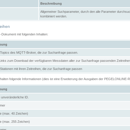
Beschreibung
Allgemeiner Suchparameter, durch den alle Parameter durchsuc
kombiniert werden.
reihen
N-Dokument mit folgenden Inhalten:
ibung
er Topics des MQTT-Broker, die zur Suchanfrage passen.
 Links zum Download der verfügbaren Messdaten aller zur Suchanfrage passenden Zeitrei
r Stationen mit ihren Zeitreihen, die zur Suchanfrage passen
enthalten folgende Informationen (dies ist eine Erweiterung der Ausgaben der PEGELONLINE-
ibung
e unveränderliche ID.
mer
 (max. 40 Zeichen)
 (max. 255 Zeichen)
meter