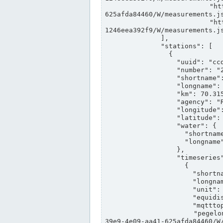
                "https://www.pegelonline.wsv.de/webservices/rest-api/v2/stations/ccd3e8f1-39e9-4e09-aa41-
625afda84460/W/measurements.js
                "https://www.pegelonline.wsv.de/webservices/rest-api/v2/stations/ed260406-bdd6-42ef-bf2a-
1246eea392f9/W/measurements.js
              ],

              "stations": [

                {

                  "uuid": "ccd3e8f1-39e9-4e09-aa41-625afda84460",

                  "number": "27800040",

                  "shortname": "MÜNSTER OW",

                  "longname": "MÜNSTER OW",

                  "km": 70.315,

                  "agency": "RHEINE",

                  "longitude": 7.664374042081728,

                  "latitude": 51.968941959729285,

                  "water": {

                    "shortname": "DEK",

                    "longname": "DORTMUND-EMS-KANAL"

                  },

                  "timeseries": [

                    {

                      "shortname": "W",

                      "longname": "WASSERSTAND ROHDATEN",

                      "unit": "m+NN",

                      "equidistance": 1,

                      "mqtttopic": "edis/pegelonline/+/+/+/+/ccd3e8f1-39e9-4e09-aa41-625afda84460/W",

                      "pegelonlinelink": "https://www.pegelonline.wsv.de/webservices/rest-api/v2/stations/ccd3e8f1-
39e9-4e09-aa41-625afda84460/W/