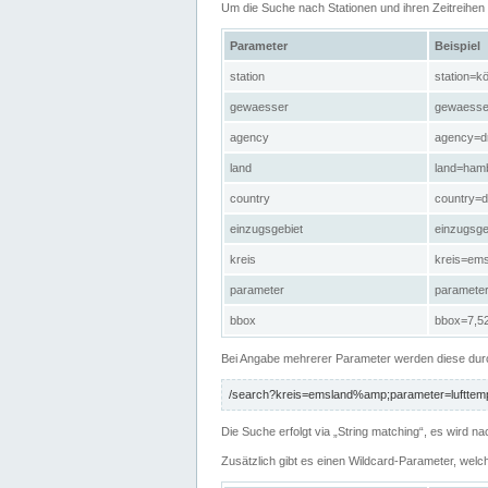
Um die Suche nach Stationen und ihren Zeitreihe
Parameter
Beispiel
station
station=kö
gewaesser
gewaesse
agency
agency=d
land
land=ham
country
country=d
einzugsgebiet
einzugsg
kreis
kreis=em
parameter
paramete
bbox
bbox=7,52
Bei Angabe mehrerer Parameter werden diese durc
/search?kreis=emsland%amp;parameter=lufttemp
Die Suche erfolgt via „String matching“, es wird
Zusätzlich gibt es einen Wildcard-Parameter, welc