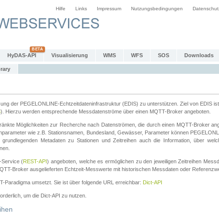
Hilfe
Links
Impressum
Nutzungsbedingungen
Datenschut
HyDAS-API
Visualisierung
WMS
WFS
SOS
Downloads
rary
tzung der PEGELONLINE-Echtzeitdateninfrastruktur (EDIS) zu unterstützen. Ziel von EDIS ist 
S
). Hierzu werden entsprechende Messdatenströme über einen MQTT-Broker angeboten.
änkte Möglichkeiten zur Recherche nach Datenströmen, die durch einen MQTT-Broker ange
chparameter wie z.B. Stationsnamen, Bundesland, Gewässer, Parameter können PEGELONL
n grundlegenden Metadaten zu Stationen und Zeitreihen auch die Information, über wel
nen.
Service (
REST-API
) angeboten, welche es ermöglichen zu den jeweiligen Zeitreihen Mess
QTT-Broker ausgelieferten Echtzeit-Messwerte mit historischen Messdaten oder Referenzwer
ST-Paradigma umsetzt. Sie ist über folgende URL erreichbar:
Dict-API
forderlich, um die Dict-API zu nutzen.
ihen