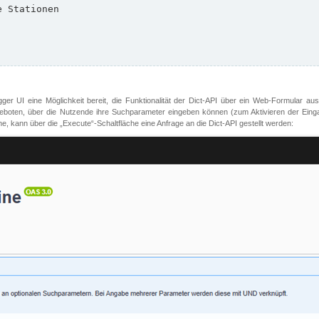
er UI eine Möglichkeit bereit, die Funktionalität der Dict-API über ein Web-Formular aus
oten, über die Nutzende ihre Suchparameter eingeben können (zum Aktivieren der Eingabefe
, kann über die „Execute“-Schaltfläche eine Anfrage an die Dict-API gestellt werden: