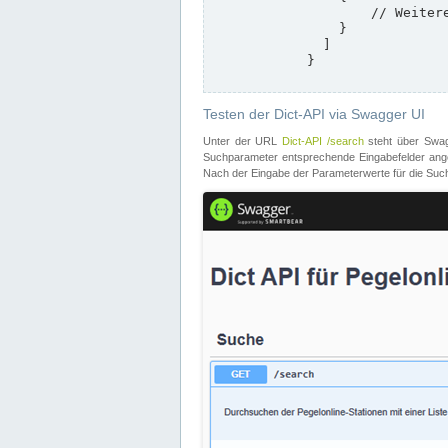
                    // Weitere Stationen

                }

              ]

            }

Testen der Dict-API via Swagger UI
Unter der URL
Dict-API /search
steht über Swagg
Suchparameter entsprechende Eingabefelder angeb
Nach der Eingabe der Parameterwerte für die Suche