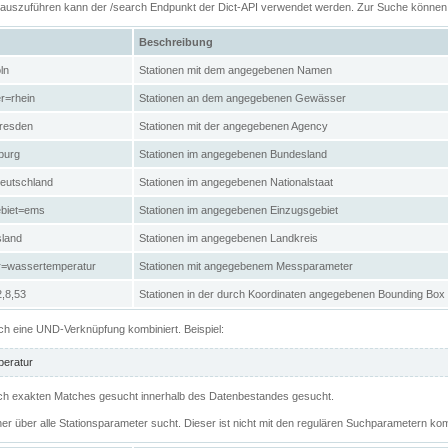
n auszuführen kann der /search Endpunkt der Dict-API verwendet werden. Zur Suche könne
Beschreibung
ln
Stationen mit dem angegebenen Namen
r=rhein
Stationen an dem angegebenen Gewässer
resden
Stationen mit der angegebenen Agency
burg
Stationen im angegebenen Bundesland
eutschland
Stationen im angegebenen Nationalstaat
ebiet=ems
Stationen im angegebenen Einzugsgebiet
sland
Stationen im angegebenen Landkreis
r=wassertemperatur
Stationen mit angegebenem Messparameter
,8,53
Stationen in der durch Koordinaten angegebenen Bounding Box
h eine UND-Verknüpfung kombiniert. Beispiel:
eratur
 nach exakten Matches gesucht innerhalb des Datenbestandes gesucht.
her über alle Stationsparameter sucht. Dieser ist nicht mit den regulären Suchparametern kom