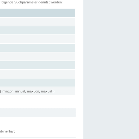
n folgende Suchparameter genutzt werden:
 (`minLon, minLat, maxLon, maxLat`)
binierbar: