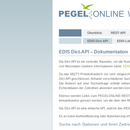
Überblick
REST-API
EDIS Dict-API
EDIS-Lib
EDIS Dict-API – Dokumentation
Die Dict-API ist ein zentraler Baustein, um die Nu
von Messdaten (weitere Informationen siehe:
EDI
Da das MQTT-Protokoll jedoch nur sehr eingeschr
Dict-API geschlossen. Anhand verschiedener Su
Die Antwort auf eine Suchanfrage enthält nebe
Echtzeitdaten der Zeitreihen abonniert werden kön
Ebenso werden Links zum PEGELONLINE-REST-
beispielsweise genutzt werden, um die über den M
Die Dict-API ist eine einfache API, welche das RE
Es ist keine Authentifizierung oder Autorisierung er
Suche nach Stationen und ihren Zeitre