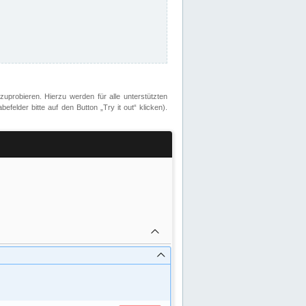
zuprobieren. Hierzu werden für alle unterstützten
lder bitte auf den Button „Try it out“ klicken).