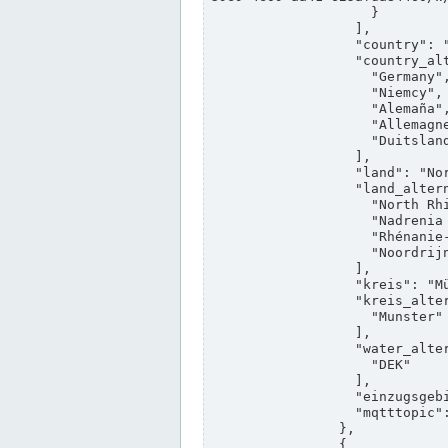
                    }

                  ],

                  "country": "Deutschland",

                  "country_alternatives": [

                    "Germany",

                    "Niemcy",

                    "Alemaña",

                    "Allemagne",

                    "Duitsland"

                  ],

                  "land": "Nordrhein-Westfalen",

                  "land_alternatives": [

                    "North Rhine-Westphalia",

                    "Nadrenia Północna-Westfalia",

                    "Rhénanie-du-Nord-Westphalie",

                    "Noordrijn-Westfalen"

                  ],

                  "kreis": "Münster",

                  "kreis_alternatives": [

                    "Munster"

                  ],

                  "water_alternatives": [

                    "DEK"

                  ],

                  "einzugsgebiet": "Ems",

                  "mqtttopic": "edis/pegelonline/+/+/+/+/ccd3e8f1-39e9-4e09-aa41-625afda84460/+"

                },

                {
