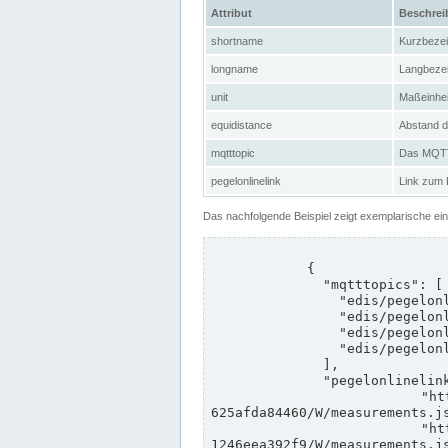
Attribut
Beschre
shortname
Kurzbeze
longname
Langbeze
unit
Maßeinhei
equidistance
Abstand d
mqtttopic
Das MQTT-
pegelonlinelink
Link zum
Das nachfolgende Beispiel zeigt exemplarische ei
            {

              "mqtttopics": [

                "edis/pegelonline/+/+/+/+/ccd3e8f1-39e9-4e09-aa41-625afda84460/+",

                "edis/pegelonline/+/+/+/+/ed260406-bdd6-42ef-bf2a-1246eea392f9/+",

                "edis/pegelonline/+/+/+/+/ccd3e8f1-39e9-4e09-aa41-625afda84460/+",

                "edis/pegelonline/+/+/+/+/ed260406-bdd6-42ef-bf2a-1246eea392f9/+"

              ],

              "pegelonlinelinks": [

                "https://www.pegelonline.wsv.de/webservices/rest-api/v2/stations/ccd3e8f1-39e9-4e09-aa41-
625afda84460/W/measurements.js
                "https://www.pegelonline.wsv.de/webservices/rest-api/v2/stations/ed260406-bdd6-42ef-bf2a-
1246eea392f9/W/measurements.js