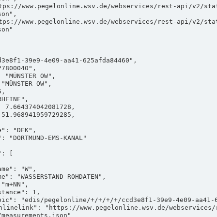
on",

on"

measurements.json"
