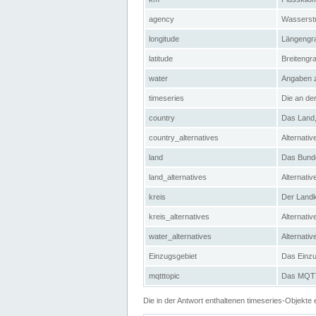
agency
Wasserstr
longitude
Längengra
latitude
Breitengr
water
Angaben 
timeseries
Die an der
country
Das Land, 
country_alternatives
Alternativ
land
Das Bundes
land_alternatives
Alternativ
kreis
Der Landkr
kreis_alternatives
Alternativ
water_alternatives
Alternati
Einzugsgebiet
Das Einzug
mqtttopic
Das MQTT-
Die in der Antwort enthaltenen timeseries-Objekt