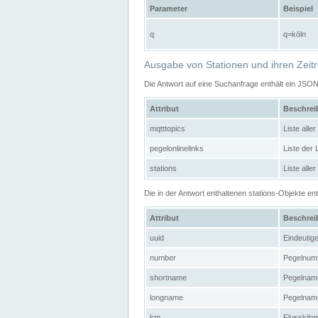
Parameter
Beispiel
q
q=köln
Ausgabe von Stationen und ihren Zeit
Die Antwort auf eine Suchanfrage enthält ein JSO
Attribut
Beschre
mqtttopics
Liste all
pegelonlinelinks
Liste der
stations
Liste alle
Die in der Antwort enthaltenen stations-Objekte 
Attribut
Beschre
uuid
Eindeutig
number
Pegelnum
shortname
Pegelname
longname
Pegelname
km
Flusskilo