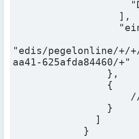
                    "DEK"

                  ],

                  "einzugsgebiet": "Ems",

                  
"edis/pegelonline/+/+
aa41-625afda84460/+"

                },

                {

                    // Weitere Stationen

                }

              ]

            }
