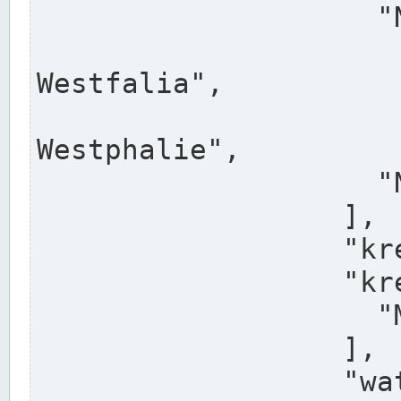
                    "North Rhine-Westphalia",

                    "Nadreni
Westfalia",

                    "Rhéna
Westphalie",

                    "Noordrijn-Westfalen"

                  ],

                  "kreis": "Münster",

                  "kreis_alternatives": [

                    "Munster"

                  ],

                  "water_alternatives": [
