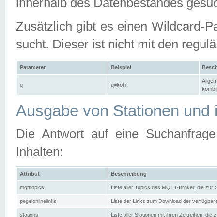
innerhalb des Datenbestandes gesuc
Zusätzlich gibt es einen Wildcard-P
sucht. Dieser ist nicht mit den reg
Parameter
Beispiel
Besch
Allgem
q
q=köln
kombin
Ausgabe von Stationen und i
Die Antwort auf eine Suchanfrag
Inhalten:
Attribut
Beschreibung
mqtttopics
Liste aller Topics des MQTT-Broker, die zur
pegelonlinelinks
Liste der Links zum Download der verfügba
stations
Liste aller Stationen mit ihren Zeitreihen, di