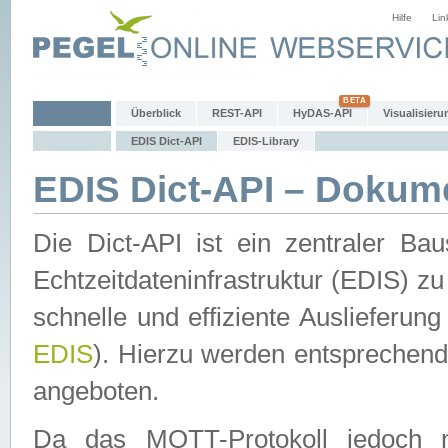
Hilfe
Lin
Überblick
REST-API
HyDAS-API
Visualisieru
EDIS Dict-API
EDIS-Library
EDIS Dict-API – Dokum
Die Dict-API ist ein zentraler 
Echtzeitdateninfrastruktur (EDIS) zu
schnelle und effiziente Auslieferun
EDIS
). Hierzu werden entspreche
angeboten.
Da das MQTT-Protokoll jedoch n