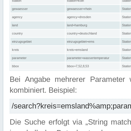
station
station=köln
Stati
gewaesser
gewaesser=rhein
Stati
agency
agency=dresden
Stati
land
land=hamburg
Stati
country
country=deutschland
Statio
einzugsgebiet
einzugsgebiet=ems
Stati
kreis
kreis=emsland
Stati
parameter
parameter=wassertemperatur
Stati
bbox
bbox=7,52,8,53
Statio
Bei Angabe mehrerer Parameter 
kombiniert. Beispiel:
/search?kreis=emsland%amp;parame
Die Suche erfolgt via „String matc