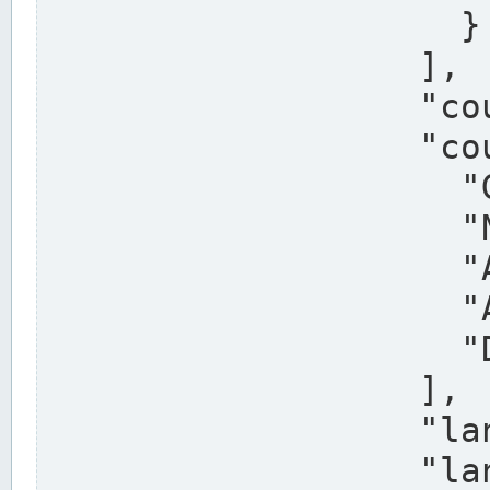
                    }

                  ],

                  "country": "Deutschland",

                  "country_alternatives": [

                    "Germany",

                    "Niemcy",

                    "Alemaña",

                    "Allemagne",

                    "Duitsland"

                  ],

                  "land": "Nordrhein-Westfalen",

                  "land_alternatives": [
