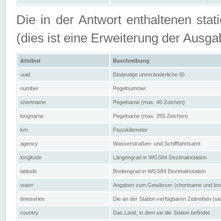
Die in der Antwort enthaltenen stat
(dies ist eine Erweiterung der Au
Attribut
Beschreibung
uuid
Eindeutige unveränderliche ID.
number
Pegelnummer
shortname
Pegelname (max. 40 Zeichen)
longname
Pegelname (max. 255 Zeichen)
km
Flusskilometer
agency
Wasserstraßen- und Schifffahrtsamt
longitude
Längengrad in WGS84 Dezimalnotation
latitude
Breitengrad in WGS84 Dezimalnotation
water
Angaben zum Gewässer (shortname und lo
timeseries
Die an der Station verfügbaren Zeitreihen (si
country
Das Land, in dem sie die Station befindet