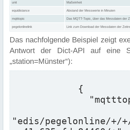
unit
Maßeinheit
equidistance
Abstand der Messwerte in Minuten
mqtttopic
Das MQTT-Topic, über das Messdaten der Ze
pegelonlinelink
Link zum Download der Messdaten der Zeit
Das nachfolgende Beispiel zeigt ex
Antwort der Dict-API auf eine 
„station=Münster“):
            {

              "mqtttopics": [

"edis/pegelonline/+/+