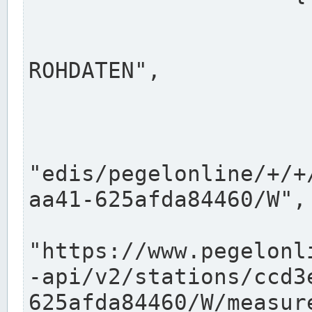
                      "shortname": "W"
                      "longname": "WASSER
ROHDATEN",

                      "unit": "m+NN",
                      "equidistance": 1
                    
"edis/pegelonline/+/+
aa41-625afda84460/W",

                      "pegel
"https://www.pegelonl
-api/v2/stations/ccd3
625afda84460/W/measure