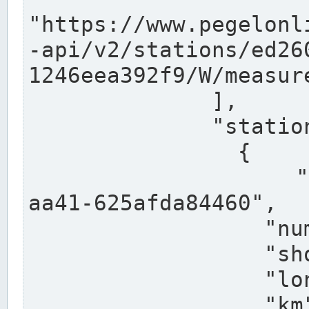
"https://www.pegelonl
-api/v2/stations/ed26
1246eea392f9/W/measure
              ],

              "stations": [

                {

                  "uuid": "ccd3e8f1-39e9-4e09-
aa41-625afda84460",

                  "number": "27800040",

                  "shortname": "MÜNSTER OW",

                  "longname": "MÜNSTER OW",

                  "km": 70.315,
