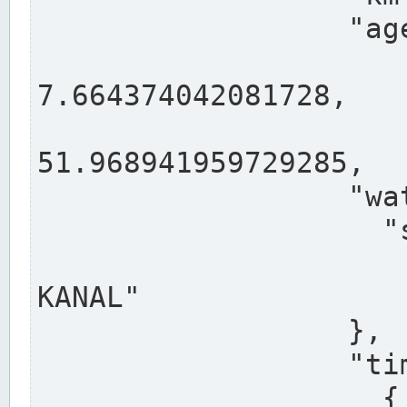
                  "agency": "RHEINE",

                  
7.664374042081728,

                 
51.968941959729285,

                  "water": {

                    "shortname": "DEK",

                    "longname": "DORTMUND-E
KANAL"

                  },

                  "timeseries": [

                    {
