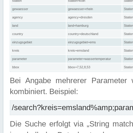
station
station=köln
Stati
gewaesser
gewaesser=rhein
Stati
agency
agency=dresden
Stati
land
land=hamburg
Stati
country
country=deutschland
Statio
einzugsgebiet
einzugsgebiet=ems
Stati
kreis
kreis=emsland
Stati
parameter
parameter=wassertemperatur
Stati
bbox
bbox=7,52,8,53
Statio
Bei Angabe mehrerer Parameter 
kombiniert. Beispiel:
/search?kreis=emsland%amp;parame
Die Suche erfolgt via „String matc