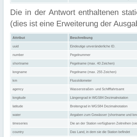
Die in der Antwort enthaltenen stat
(dies ist eine Erweiterung der Au
Attribut
Beschreibung
uuid
Eindeutige unveränderliche ID.
number
Pegelnummer
shortname
Pegelname (max. 40 Zeichen)
longname
Pegelname (max. 255 Zeichen)
km
Flusskilometer
agency
Wasserstraßen- und Schifffahrtsamt
longitude
Längengrad in WGS84 Dezimalnotation
latitude
Breitengrad in WGS84 Dezimalnotation
water
Angaben zum Gewässer (shortname und lo
timeseries
Die an der Station verfügbaren Zeitreihen (si
country
Das Land, in dem sie die Station befindet