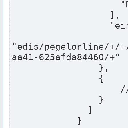
                    "DEK"

                  ],

                  "einzugsgebiet": "Ems",

                  
"edis/pegelonline/+/+
aa41-625afda84460/+"

                },

                {

                    // Weitere Stationen

                }

              ]

            }
