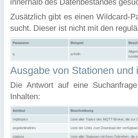
innerhalb des Datenbestandes gesuc
Zusätzlich gibt es einen Wildcard-P
sucht. Dieser ist nicht mit den reg
Parameter
Beispiel
Besch
Allgem
q
q=köln
kombin
Ausgabe von Stationen und i
Die Antwort auf eine Suchanfrag
Inhalten:
Attribut
Beschreibung
mqtttopics
Liste aller Topics des MQTT-Broker, die zur
pegelonlinelinks
Liste der Links zum Download der verfügba
stations
Liste aller Stationen mit ihren Zeitreihen, di