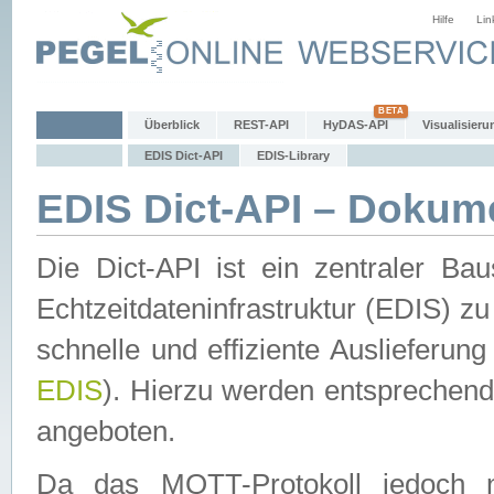
Hilfe
Lin
Überblick
REST-API
HyDAS-API
Visualisieru
EDIS Dict-API
EDIS-Library
EDIS Dict-API – Dokum
Die Dict-API ist ein zentraler 
Echtzeitdateninfrastruktur (EDIS) zu
schnelle und effiziente Auslieferun
EDIS
). Hierzu werden entspreche
angeboten.
Da das MQTT-Protokoll jedoch n