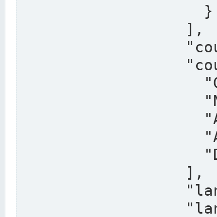
                    }

                  ],

                  "country": "Deutschland",

                  "country_alternatives": [

                    "Germany",

                    "Niemcy",

                    "Alemaña",

                    "Allemagne",

                    "Duitsland"

                  ],

                  "land": "Nordrhein-Westfalen",

                  "land_alternatives": [
