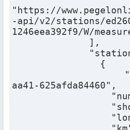
"https://www.pegelonl
-api/v2/stations/ed26
1246eea392f9/W/measure
              ],

              "stations": [

                {

                  "uuid": "ccd3e8f1-39e9-4e09-
aa41-625afda84460",

                  "number": "27800040",

                  "shortname": "MÜNSTER OW",

                  "longname": "MÜNSTER OW",

                  "km": 70.315,
