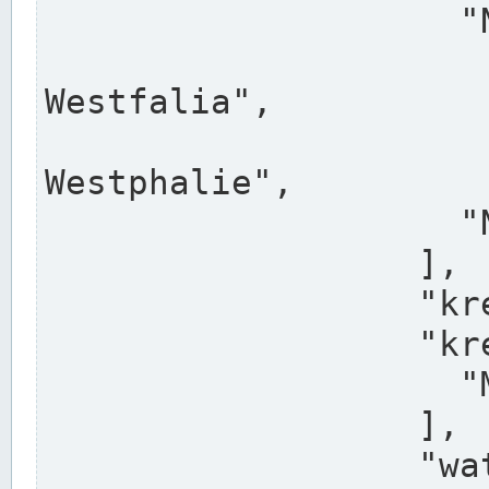
                    "North Rhine-Westphalia",

                    "Nadreni
Westfalia",

                    "Rhéna
Westphalie",

                    "Noordrijn-Westfalen"

                  ],

                  "kreis": "Münster",

                  "kreis_alternatives": [

                    "Munster"

                  ],

                  "water_alternatives": [
