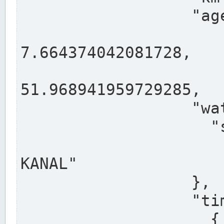
                  "agency": "RHEINE",

                  
7.664374042081728,

                 
51.968941959729285,

                  "water": {

                    "shortname": "DEK",

                    "longname": "DORTMUND-E
KANAL"

                  },

                  "timeseries": [

                    {
