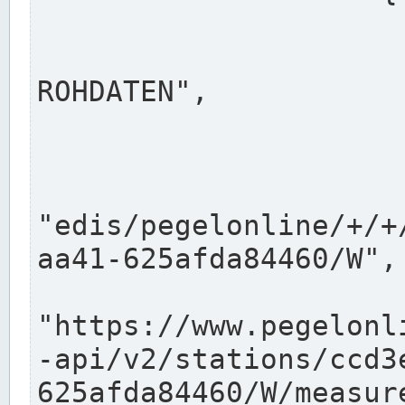
                      "shortname": "W"
                      "longname": "WASSER
ROHDATEN",

                      "unit": "m+NN",
                      "equidistance": 1
                    
"edis/pegelonline/+/+
aa41-625afda84460/W",

                      "pegel
"https://www.pegelonl
-api/v2/stations/ccd3
625afda84460/W/measure