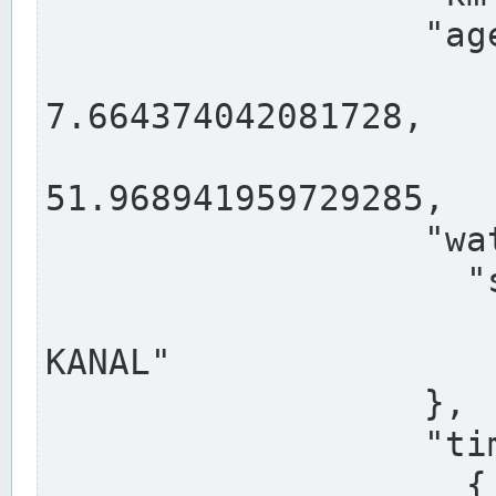
                  "agency": "RHEINE",

                  
7.664374042081728,

                 
51.968941959729285,

                  "water": {

                    "shortname": "DEK",

                    "longname": "DORTMUND-E
KANAL"

                  },

                  "timeseries": [

                    {
