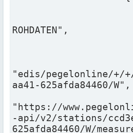
                      "shortname": "W"
                      "longname": "WASSER
ROHDATEN",

                      "unit": "m+NN",
                      "equidistance": 1
                    
"edis/pegelonline/+/+
aa41-625afda84460/W",

                      "pegel
"https://www.pegelonl
-api/v2/stations/ccd3
625afda84460/W/measure