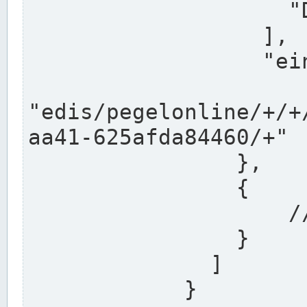
                    "DEK"

                  ],

                  "einzugsgebiet": "Ems",

                  
"edis/pegelonline/+/+
aa41-625afda84460/+"

                },

                {

                    // Weitere Stationen

                }

              ]

            }
