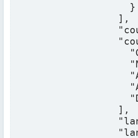
                    }

                  ],

                  "country": "Deutschland",

                  "country_alternatives": [

                    "Germany",

                    "Niemcy",

                    "Alemaña",

                    "Allemagne",

                    "Duitsland"

                  ],

                  "land": "Nordrhein-Westfalen",

                  "land_alternatives": [
