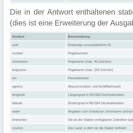
Die in der Antwort enthaltenen stat
(dies ist eine Erweiterung der Au
Attribut
Beschreibung
uuid
Eindeutige unveränderliche ID.
number
Pegelnummer
shortname
Pegelname (max. 40 Zeichen)
longname
Pegelname (max. 255 Zeichen)
km
Flusskilometer
agency
Wasserstraßen- und Schifffahrtsamt
longitude
Längengrad in WGS84 Dezimalnotation
latitude
Breitengrad in WGS84 Dezimalnotation
water
Angaben zum Gewässer (shortname und lo
timeseries
Die an der Station verfügbaren Zeitreihen (si
country
Das Land, in dem sie die Station befindet