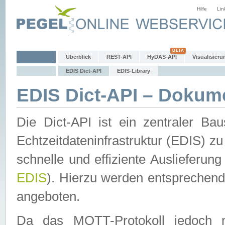
Hilfe
Lin
Überblick
REST-API
HyDAS-API
Visualisieru
EDIS Dict-API
EDIS-Library
EDIS Dict-API – Dokum
Die Dict-API ist ein zentraler 
Echtzeitdateninfrastruktur (EDIS) zu
schnelle und effiziente Auslieferun
EDIS
). Hierzu werden entspreche
angeboten.
Da das MQTT-Protokoll jedoch n