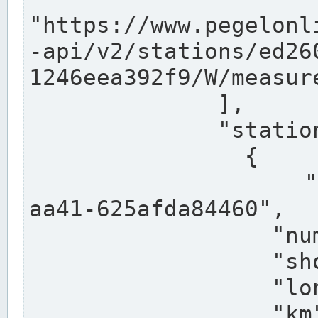
"https://www.pegelonl
-api/v2/stations/ed26
1246eea392f9/W/measure
              ],

              "stations": [

                {

                  "uuid": "ccd3e8f1-39e9-4e09-
aa41-625afda84460",

                  "number": "27800040",

                  "shortname": "MÜNSTER OW",

                  "longname": "MÜNSTER OW",

                  "km": 70.315,
