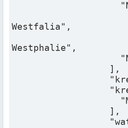
                    "North Rhine-Westphalia",

                    "Nadreni
Westfalia",

                    "Rhéna
Westphalie",

                    "Noordrijn-Westfalen"

                  ],

                  "kreis": "Münster",

                  "kreis_alternatives": [

                    "Munster"

                  ],

                  "water_alternatives": [
