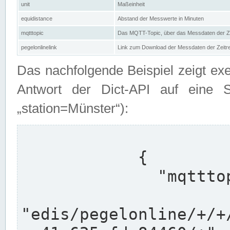
unit
Maßeinheit
equidistance
Abstand der Messwerte in Minuten
mqtttopic
Das MQTT-Topic, über das Messdaten der Ze
pegelonlinelink
Link zum Download der Messdaten der Zeit
Das nachfolgende Beispiel zeigt ex
Antwort der Dict-API auf eine 
„station=Münster“):
            {

              "mqtttopics": [

"edis/pegelonline/+/+