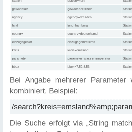
station
station=köln
Stati
gewaesser
gewaesser=rhein
Stati
agency
agency=dresden
Stati
land
land=hamburg
Stati
country
country=deutschland
Statio
einzugsgebiet
einzugsgebiet=ems
Stati
kreis
kreis=emsland
Stati
parameter
parameter=wassertemperatur
Stati
bbox
bbox=7,52,8,53
Statio
Bei Angabe mehrerer Parameter 
kombiniert. Beispiel:
/search?kreis=emsland%amp;parame
Die Suche erfolgt via „String matc