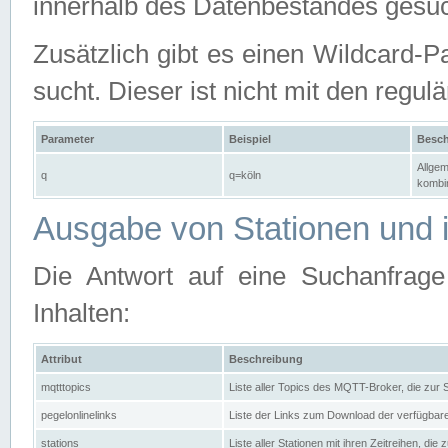
innerhalb des Datenbestandes gesuc
Zusätzlich gibt es einen Wildcard-P
sucht. Dieser ist nicht mit den reg
Parameter
Beispiel
Besch
Allgem
q
q=köln
kombin
Ausgabe von Stationen und i
Die Antwort auf eine Suchanfrag
Inhalten:
Attribut
Beschreibung
mqtttopics
Liste aller Topics des MQTT-Broker, die zur
pegelonlinelinks
Liste der Links zum Download der verfügba
stations
Liste aller Stationen mit ihren Zeitreihen, di