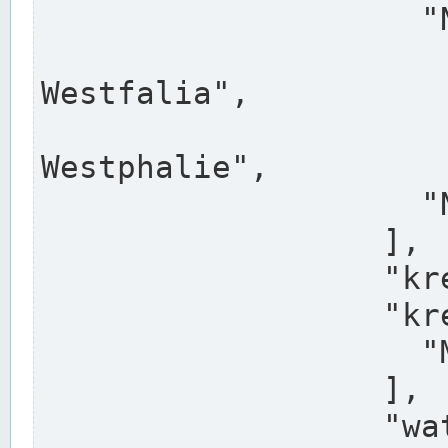
                    "North Rhine-Westphalia",

                    "Nadreni
Westfalia",

                    "Rhéna
Westphalie",

                    "Noordrijn-Westfalen"

                  ],

                  "kreis": "Münster",

                  "kreis_alternatives": [

                    "Munster"

                  ],

                  "water_alternatives": [
