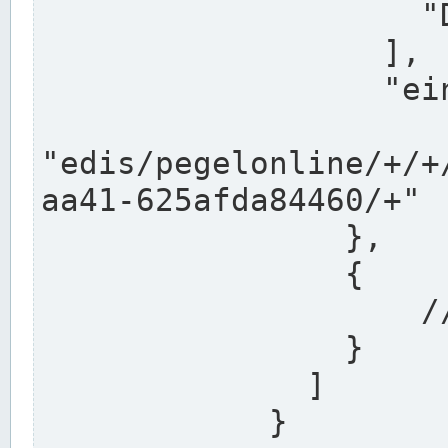
                    "DEK"

                  ],

                  "einzugsgebiet": "Ems",

                  
"edis/pegelonline/+/+
aa41-625afda84460/+"

                },

                {

                    // Weitere Stationen

                }

              ]

            }
