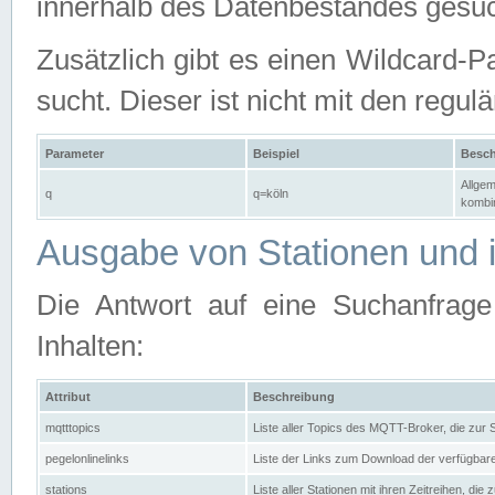
innerhalb des Datenbestandes gesuc
Zusätzlich gibt es einen Wildcard-P
sucht. Dieser ist nicht mit den reg
Parameter
Beispiel
Besch
Allgem
q
q=köln
kombin
Ausgabe von Stationen und i
Die Antwort auf eine Suchanfrag
Inhalten:
Attribut
Beschreibung
mqtttopics
Liste aller Topics des MQTT-Broker, die zur
pegelonlinelinks
Liste der Links zum Download der verfügba
stations
Liste aller Stationen mit ihren Zeitreihen, di