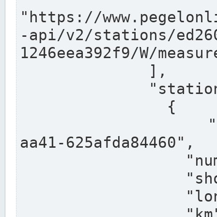
"https://www.pegelonl
-api/v2/stations/ed26
1246eea392f9/W/measure
              ],

              "stations": [

                {

                  "uuid": "ccd3e8f1-39e9-4e09-
aa41-625afda84460",

                  "number": "27800040",

                  "shortname": "MÜNSTER OW",

                  "longname": "MÜNSTER OW",

                  "km": 70.315,
