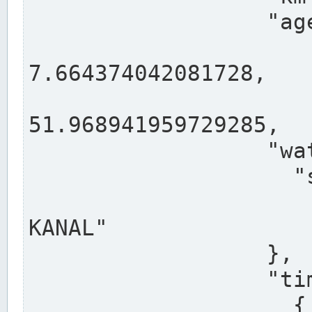
                  "agency": "RHEINE",

                  
7.664374042081728,

                 
51.968941959729285,

                  "water": {

                    "shortname": "DEK",

                    "longname": "DORTMUND-E
KANAL"

                  },

                  "timeseries": [

                    {
