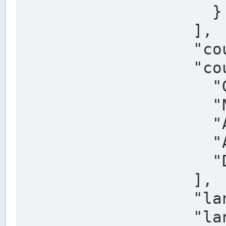
                    }

                  ],

                  "country": "Deutschland",

                  "country_alternatives": [

                    "Germany",

                    "Niemcy",

                    "Alemaña",

                    "Allemagne",

                    "Duitsland"

                  ],

                  "land": "Nordrhein-Westfalen",

                  "land_alternatives": [
