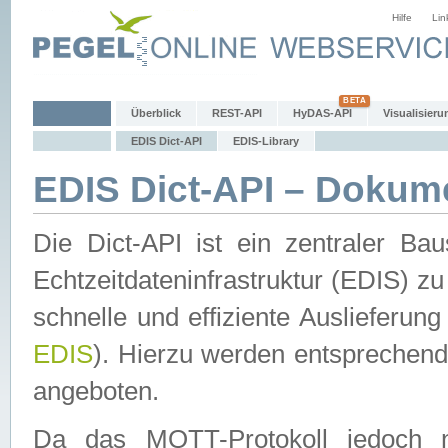
Hilfe
Lin
Überblick
REST-API
HyDAS-API
Visualisieru
EDIS Dict-API
EDIS-Library
EDIS Dict-API – Dokum
Die Dict-API ist ein zentraler 
Echtzeitdateninfrastruktur (EDIS) zu
schnelle und effiziente Auslieferun
EDIS
). Hierzu werden entspreche
angeboten.
Da das MQTT-Protokoll jedoch n