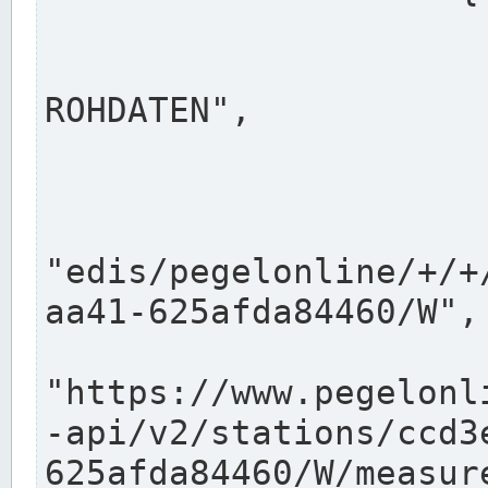
                      "shortname": "W"
                      "longname": "WASSER
ROHDATEN",

                      "unit": "m+NN",
                      "equidistance": 1
                    
"edis/pegelonline/+/+
aa41-625afda84460/W",

                      "pegel
"https://www.pegelonl
-api/v2/stations/ccd3
625afda84460/W/measure