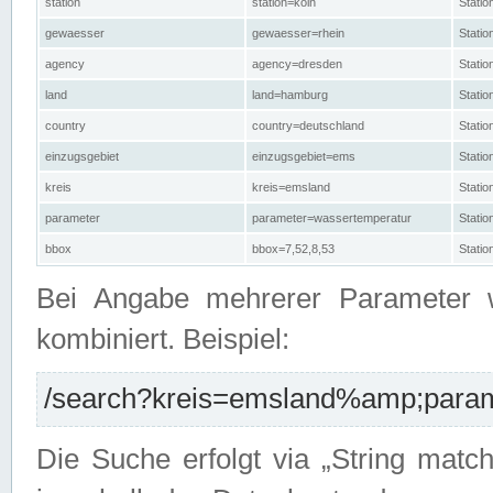
station
station=köln
Stati
gewaesser
gewaesser=rhein
Stati
agency
agency=dresden
Stati
land
land=hamburg
Stati
country
country=deutschland
Statio
einzugsgebiet
einzugsgebiet=ems
Stati
kreis
kreis=emsland
Stati
parameter
parameter=wassertemperatur
Stati
bbox
bbox=7,52,8,53
Statio
Bei Angabe mehrerer Parameter 
kombiniert. Beispiel:
/search?kreis=emsland%amp;parame
Die Suche erfolgt via „String matc