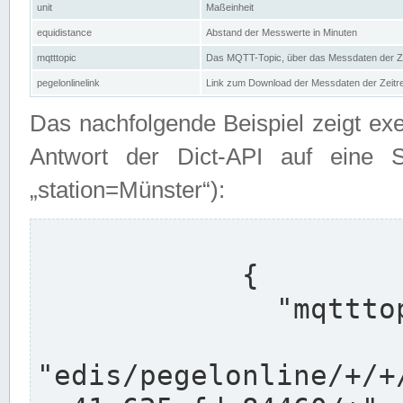
unit
Maßeinheit
equidistance
Abstand der Messwerte in Minuten
mqtttopic
Das MQTT-Topic, über das Messdaten der Ze
pegelonlinelink
Link zum Download der Messdaten der Zeit
Das nachfolgende Beispiel zeigt ex
Antwort der Dict-API auf eine 
„station=Münster“):
            {

              "mqtttopics": [

"edis/pegelonline/+/+