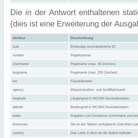
Die in der Antwort enthaltenen stat
(dies ist eine Erweiterung der Au
Attribut
Beschreibung
uuid
Eindeutige unveränderliche ID.
number
Pegelnummer
shortname
Pegelname (max. 40 Zeichen)
longname
Pegelname (max. 255 Zeichen)
km
Flusskilometer
agency
Wasserstraßen- und Schifffahrtsamt
longitude
Längengrad in WGS84 Dezimalnotation
latitude
Breitengrad in WGS84 Dezimalnotation
water
Angaben zum Gewässer (shortname und lo
timeseries
Die an der Station verfügbaren Zeitreihen (si
country
Das Land, in dem sie die Station befindet