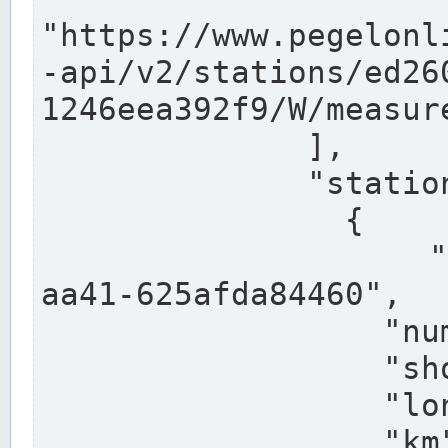
"https://www.pegelonl
-api/v2/stations/ed26
1246eea392f9/W/measure
              ],

              "stations": [

                {

                  "uuid": "ccd3e8f1-39e9-4e09-
aa41-625afda84460",

                  "number": "27800040",

                  "shortname": "MÜNSTER OW",

                  "longname": "MÜNSTER OW",

                  "km": 70.315,
