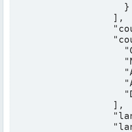
                    }

                  ],

                  "country": "Deutschland",

                  "country_alternatives": [

                    "Germany",

                    "Niemcy",

                    "Alemaña",

                    "Allemagne",

                    "Duitsland"

                  ],

                  "land": "Nordrhein-Westfalen",

                  "land_alternatives": [
