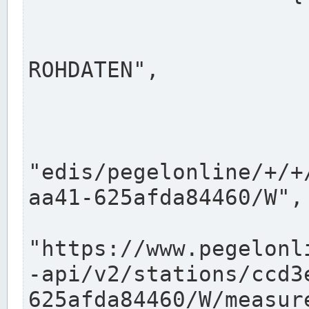
                      "shortname": "W"
                      "longname": "WASSER
ROHDATEN",

                      "unit": "m+NN",
                      "equidistance": 1
                    
"edis/pegelonline/+/+
aa41-625afda84460/W",

                      "pegel
"https://www.pegelonl
-api/v2/stations/ccd3
625afda84460/W/measure