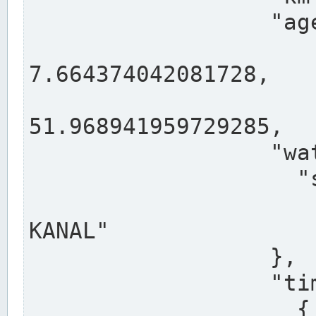
                  "agency": "RHEINE",

                  
7.664374042081728,

                 
51.968941959729285,

                  "water": {

                    "shortname": "DEK",

                    "longname": "DORTMUND-E
KANAL"

                  },

                  "timeseries": [

                    {
