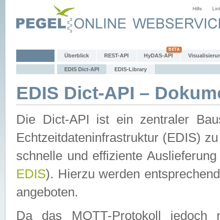
Hilfe
Lin
Überblick
REST-API
HyDAS-API
Visualisieru
EDIS Dict-API
EDIS-Library
EDIS Dict-API – Dokum
Die Dict-API ist ein zentraler 
Echtzeitdateninfrastruktur (EDIS) zu
schnelle und effiziente Auslieferun
EDIS
). Hierzu werden entspreche
angeboten.
Da das MQTT-Protokoll jedoch n