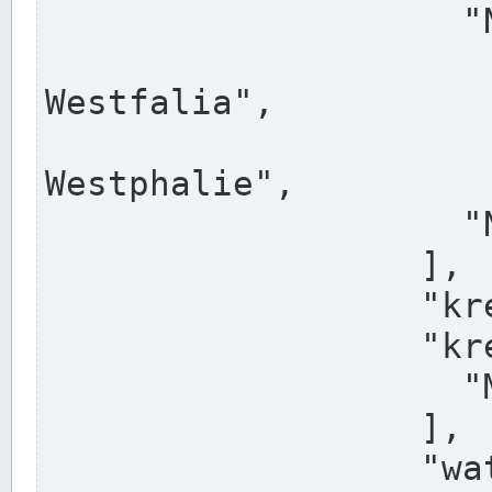
                    "North Rhine-Westphalia",

                    "Nadreni
Westfalia",

                    "Rhéna
Westphalie",

                    "Noordrijn-Westfalen"

                  ],

                  "kreis": "Münster",

                  "kreis_alternatives": [

                    "Munster"

                  ],

                  "water_alternatives": [
