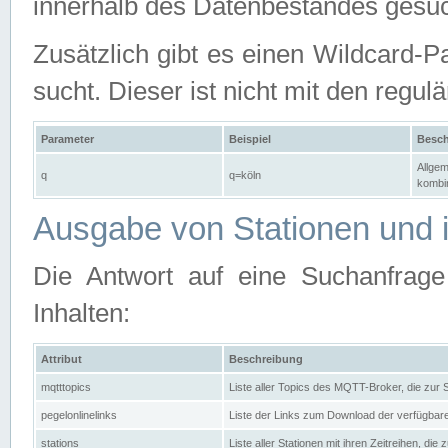
innerhalb des Datenbestandes gesuc
Zusätzlich gibt es einen Wildcard-P
sucht. Dieser ist nicht mit den reg
Parameter
Beispiel
Besch
Allgem
q
q=köln
kombin
Ausgabe von Stationen und i
Die Antwort auf eine Suchanfrag
Inhalten:
Attribut
Beschreibung
mqtttopics
Liste aller Topics des MQTT-Broker, die zur
pegelonlinelinks
Liste der Links zum Download der verfügba
stations
Liste aller Stationen mit ihren Zeitreihen, di