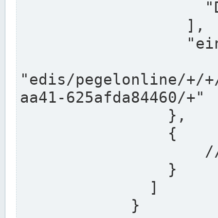
                    "DEK"

                  ],

                  "einzugsgebiet": "Ems",

                  
"edis/pegelonline/+/+
aa41-625afda84460/+"

                },

                {

                    // Weitere Stationen

                }

              ]

            }
