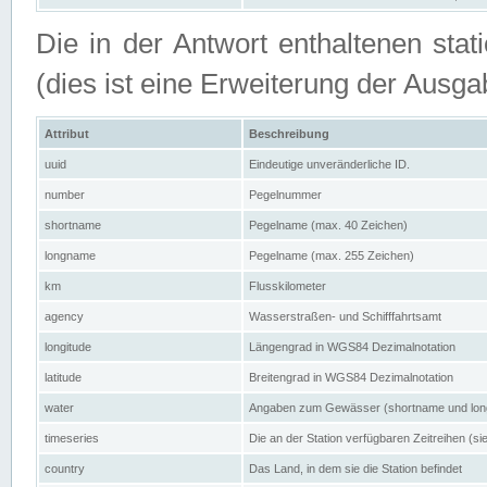
Die in der Antwort enthaltenen stat
(dies ist eine Erweiterung der Au
Attribut
Beschreibung
uuid
Eindeutige unveränderliche ID.
number
Pegelnummer
shortname
Pegelname (max. 40 Zeichen)
longname
Pegelname (max. 255 Zeichen)
km
Flusskilometer
agency
Wasserstraßen- und Schifffahrtsamt
longitude
Längengrad in WGS84 Dezimalnotation
latitude
Breitengrad in WGS84 Dezimalnotation
water
Angaben zum Gewässer (shortname und lo
timeseries
Die an der Station verfügbaren Zeitreihen (si
country
Das Land, in dem sie die Station befindet