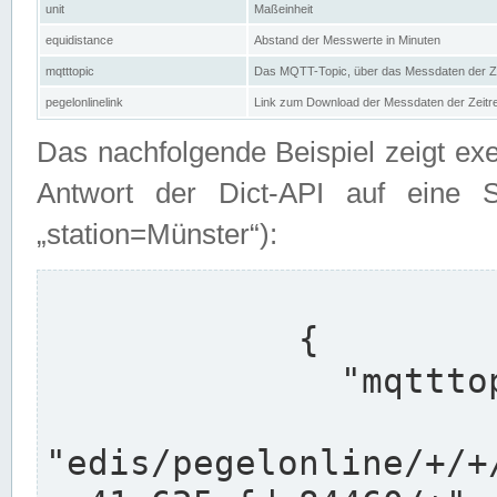
unit
Maßeinheit
equidistance
Abstand der Messwerte in Minuten
mqtttopic
Das MQTT-Topic, über das Messdaten der Ze
pegelonlinelink
Link zum Download der Messdaten der Zeit
Das nachfolgende Beispiel zeigt ex
Antwort der Dict-API auf eine 
„station=Münster“):
            {

              "mqtttopics": [

"edis/pegelonline/+/+