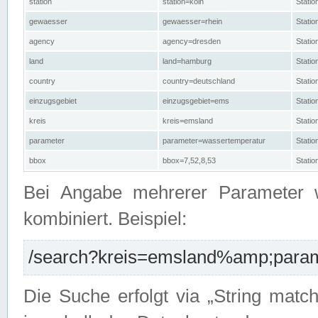
station
station=köln
Stati
gewaesser
gewaesser=rhein
Stati
agency
agency=dresden
Stati
land
land=hamburg
Stati
country
country=deutschland
Statio
einzugsgebiet
einzugsgebiet=ems
Stati
kreis
kreis=emsland
Stati
parameter
parameter=wassertemperatur
Stati
bbox
bbox=7,52,8,53
Statio
Bei Angabe mehrerer Parameter 
kombiniert. Beispiel:
/search?kreis=emsland%amp;parame
Die Suche erfolgt via „String matc