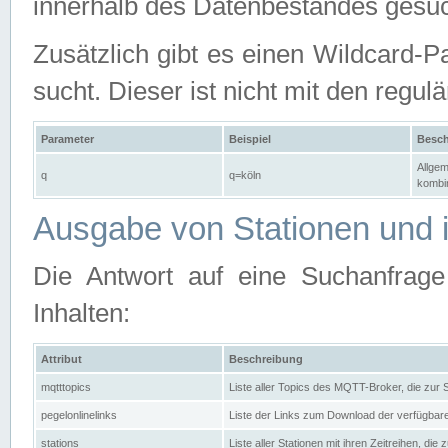
innerhalb des Datenbestandes gesuc
Zusätzlich gibt es einen Wildcard-P
sucht. Dieser ist nicht mit den reg
Parameter
Beispiel
Besch
Allgem
q
q=köln
kombin
Ausgabe von Stationen und i
Die Antwort auf eine Suchanfrag
Inhalten:
Attribut
Beschreibung
mqtttopics
Liste aller Topics des MQTT-Broker, die zur
pegelonlinelinks
Liste der Links zum Download der verfügba
stations
Liste aller Stationen mit ihren Zeitreihen, di