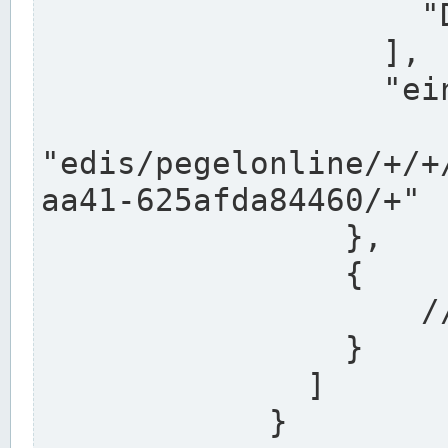
                    "DEK"

                  ],

                  "einzugsgebiet": "Ems",

                  
"edis/pegelonline/+/+
aa41-625afda84460/+"

                },

                {

                    // Weitere Stationen

                }

              ]

            }
