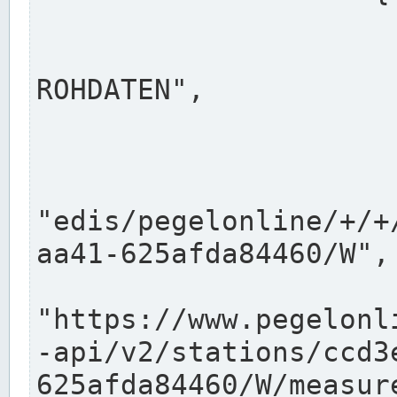
                      "shortname": "W"
                      "longname": "WASSER
ROHDATEN",

                      "unit": "m+NN",
                      "equidistance": 1
                    
"edis/pegelonline/+/+
aa41-625afda84460/W",

                      "pegel
"https://www.pegelonl
-api/v2/stations/ccd3
625afda84460/W/measure