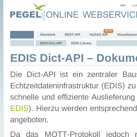
Hilfe
Lin
Überblick
REST-API
HyDAS-API
Visualisieru
EDIS Dict-API
EDIS-Library
EDIS Dict-API – Dokum
Die Dict-API ist ein zentraler 
Echtzeitdateninfrastruktur (EDIS) zu
schnelle und effiziente Auslieferun
EDIS
). Hierzu werden entspreche
angeboten.
Da das MQTT-Protokoll jedoch n