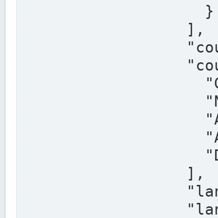
                    }

                  ],

                  "country": "Deutschland",

                  "country_alternatives": [

                    "Germany",

                    "Niemcy",

                    "Alemaña",

                    "Allemagne",

                    "Duitsland"

                  ],

                  "land": "Nordrhein-Westfalen",

                  "land_alternatives": [
