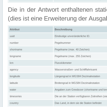
Die in der Antwort enthaltenen stat
(dies ist eine Erweiterung der Au
Attribut
Beschreibung
uuid
Eindeutige unveränderliche ID.
number
Pegelnummer
shortname
Pegelname (max. 40 Zeichen)
longname
Pegelname (max. 255 Zeichen)
km
Flusskilometer
agency
Wasserstraßen- und Schifffahrtsamt
longitude
Längengrad in WGS84 Dezimalnotation
latitude
Breitengrad in WGS84 Dezimalnotation
water
Angaben zum Gewässer (shortname und lo
timeseries
Die an der Station verfügbaren Zeitreihen (si
country
Das Land, in dem sie die Station befindet