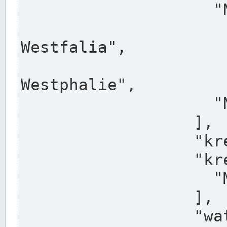
                    "North Rhine-Westphalia",

                    "Nadreni
Westfalia",

                    "Rhéna
Westphalie",

                    "Noordrijn-Westfalen"

                  ],

                  "kreis": "Münster",

                  "kreis_alternatives": [

                    "Munster"

                  ],

                  "water_alternatives": [
