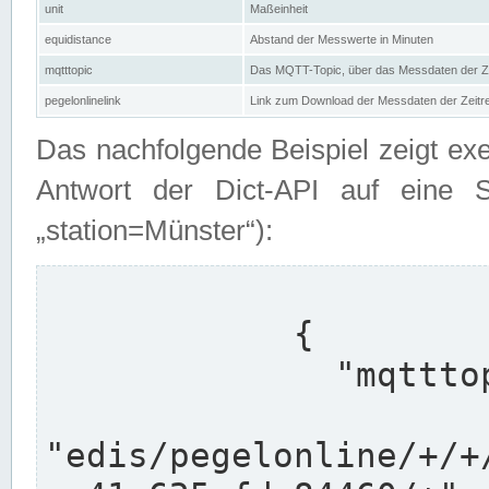
unit
Maßeinheit
equidistance
Abstand der Messwerte in Minuten
mqtttopic
Das MQTT-Topic, über das Messdaten der Ze
pegelonlinelink
Link zum Download der Messdaten der Zeit
Das nachfolgende Beispiel zeigt ex
Antwort der Dict-API auf eine 
„station=Münster“):
            {

              "mqtttopics": [

"edis/pegelonline/+/+