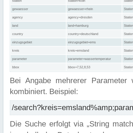
station
station=köln
Stati
gewaesser
gewaesser=rhein
Stati
agency
agency=dresden
Stati
land
land=hamburg
Stati
country
country=deutschland
Statio
einzugsgebiet
einzugsgebiet=ems
Stati
kreis
kreis=emsland
Stati
parameter
parameter=wassertemperatur
Stati
bbox
bbox=7,52,8,53
Statio
Bei Angabe mehrerer Parameter 
kombiniert. Beispiel:
/search?kreis=emsland%amp;parame
Die Suche erfolgt via „String matc