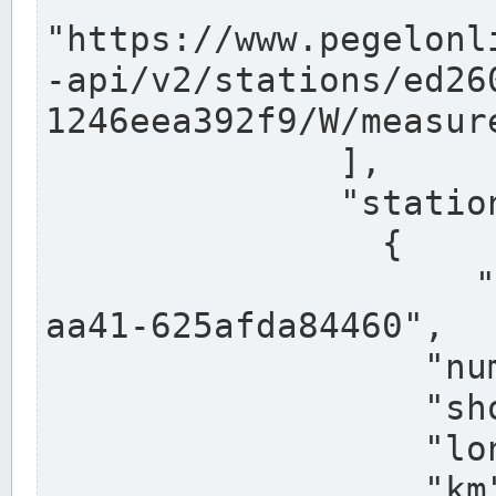
"https://www.pegelonl
-api/v2/stations/ed26
1246eea392f9/W/measure
              ],

              "stations": [

                {

                  "uuid": "ccd3e8f1-39e9-4e09-
aa41-625afda84460",

                  "number": "27800040",

                  "shortname": "MÜNSTER OW",

                  "longname": "MÜNSTER OW",

                  "km": 70.315,
