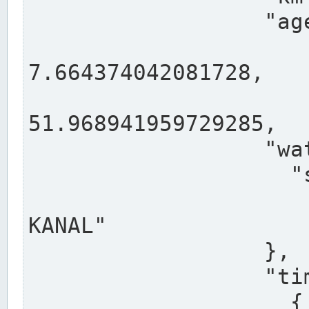
                  "agency": "RHEINE",

                  
7.664374042081728,

                 
51.968941959729285,

                  "water": {

                    "shortname": "DEK",

                    "longname": "DORTMUND-E
KANAL"

                  },

                  "timeseries": [

                    {
