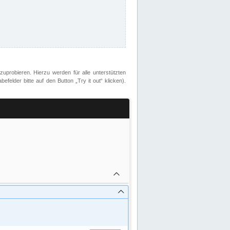
zuprobieren. Hierzu werden für alle unterstützten
lder bitte auf den Button „Try it out“ klicken).