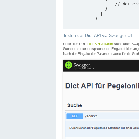
                    // Weitere Stationen

                }

              ]

            }

Testen der Dict-API via Swagger UI
Unter der URL
Dict-API /search
steht über Swagg
Suchparameter entsprechende Eingabefelder angeb
Nach der Eingabe der Parameterwerte für die Suche