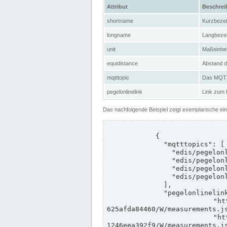
Attribut
Beschre
shortname
Kurzbeze
longname
Langbeze
unit
Maßeinhei
equidistance
Abstand d
mqtttopic
Das MQTT-
pegelonlinelink
Link zum
Das nachfolgende Beispiel zeigt exemplarische ei
            {

              "mqtttopics": [

                "edis/pegelonline/+/+/+/+/ccd3e8f1-39e9-4e09-aa41-625afda84460/+",

                "edis/pegelonline/+/+/+/+/ed260406-bdd6-42ef-bf2a-1246eea392f9/+",

                "edis/pegelonline/+/+/+/+/ccd3e8f1-39e9-4e09-aa41-625afda84460/+",

                "edis/pegelonline/+/+/+/+/ed260406-bdd6-42ef-bf2a-1246eea392f9/+"

              ],

              "pegelonlinelinks": [

                "https://www.pegelonline.wsv.de/webservices/rest-api/v2/stations/ccd3e8f1-39e9-4e09-aa41-
625afda84460/W/measurements.js
                "https://www.pegelonline.wsv.de/webservices/rest-api/v2/stations/ed260406-bdd6-42ef-bf2a-
1246eea392f9/W/measurements.js