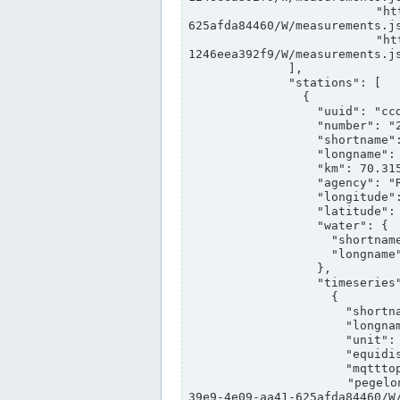
                "https://www.pegelonline.wsv.de/webservices/rest-api/v2/stations/ccd3e8f1-39e9-4e09-aa41-
625afda84460/W/measurements.js
                "https://www.pegelonline.wsv.de/webservices/rest-api/v2/stations/ed260406-bdd6-42ef-bf2a-
1246eea392f9/W/measurements.js
              ],

              "stations": [

                {

                  "uuid": "ccd3e8f1-39e9-4e09-aa41-625afda84460",

                  "number": "27800040",

                  "shortname": "MÜNSTER OW",

                  "longname": "MÜNSTER OW",

                  "km": 70.315,

                  "agency": "RHEINE",

                  "longitude": 7.664374042081728,

                  "latitude": 51.968941959729285,

                  "water": {

                    "shortname": "DEK",

                    "longname": "DORTMUND-EMS-KANAL"

                  },

                  "timeseries": [

                    {

                      "shortname": "W",

                      "longname": "WASSERSTAND ROHDATEN",

                      "unit": "m+NN",

                      "equidistance": 1,

                      "mqtttopic": "edis/pegelonline/+/+/+/+/ccd3e8f1-39e9-4e09-aa41-625afda84460/W",

                      "pegelonlinelink": "https://www.pegelonline.wsv.de/webservices/rest-api/v2/stations/ccd3e8f1-
39e9-4e09-aa41-625afda84460/W/