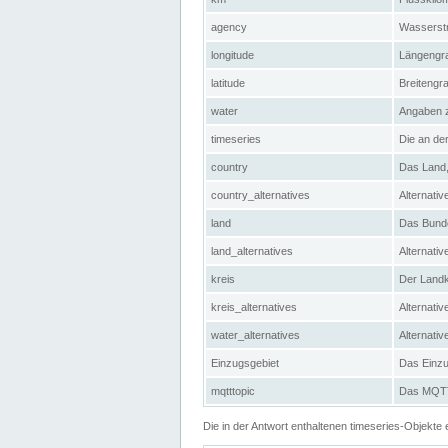
agency
Wasserstr
longitude
Längengra
latitude
Breitengr
water
Angaben 
timeseries
Die an der
country
Das Land, 
country_alternatives
Alternativ
land
Das Bundes
land_alternatives
Alternativ
kreis
Der Landkr
kreis_alternatives
Alternativ
water_alternatives
Alternati
Einzugsgebiet
Das Einzug
mqtttopic
Das MQTT-
Die in der Antwort enthaltenen timeseries-Objekt