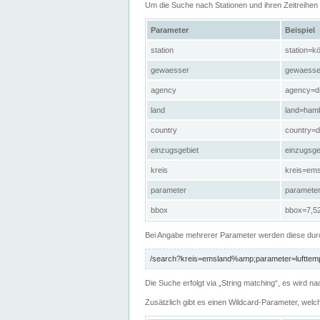
Um die Suche nach Stationen und ihren Zeitreihe
Parameter
Beispiel
station
station=kö
gewaesser
gewaesse
agency
agency=d
land
land=ham
country
country=d
einzugsgebiet
einzugsg
kreis
kreis=em
parameter
paramete
bbox
bbox=7,52
Bei Angabe mehrerer Parameter werden diese durc
/search?kreis=emsland%amp;parameter=lufttemp
Die Suche erfolgt via „String matching“, es wird
Zusätzlich gibt es einen Wildcard-Parameter, welc