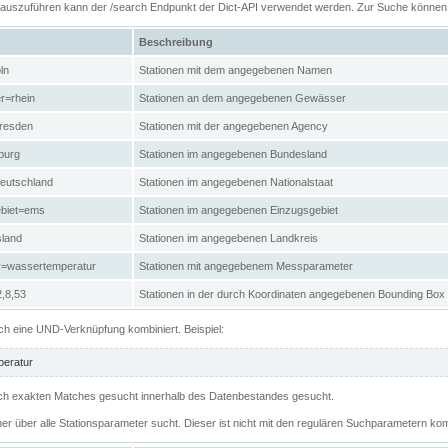
n auszuführen kann der /search Endpunkt der Dict-API verwendet werden. Zur Suche könne
Beschreibung
ln
Stationen mit dem angegebenen Namen
r=rhein
Stationen an dem angegebenen Gewässer
resden
Stationen mit der angegebenen Agency
burg
Stationen im angegebenen Bundesland
eutschland
Stationen im angegebenen Nationalstaat
ebiet=ems
Stationen im angegebenen Einzugsgebiet
sland
Stationen im angegebenen Landkreis
r=wassertemperatur
Stationen mit angegebenem Messparameter
,8,53
Stationen in der durch Koordinaten angegebenen Bounding Box
h eine UND-Verknüpfung kombiniert. Beispiel:
eratur
 nach exakten Matches gesucht innerhalb des Datenbestandes gesucht.
her über alle Stationsparameter sucht. Dieser ist nicht mit den regulären Suchparametern kom