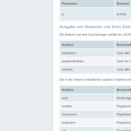
Parameter
Beispiel
q
q=köln
Ausgabe von Stationen und ihren Zeit
Die Antwort auf eine Suchanfrage enthält ein JSO
Attribut
Beschre
mqtttopics
Liste all
pegelonlinelinks
Liste der
stations
Liste alle
Die in der Antwort enthaltenen stations-Objekte 
Attribut
Beschre
uuid
Eindeutig
number
Pegelnum
shortname
Pegelname
longname
Pegelname
km
Flusskilo