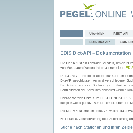
Überblick
REST-API
EDIS Dict-API
EDIS-Lib
EDIS Dict-API – Dokumentation
Die Dict-API ist ein zentraler Baustein, um die Nu
von Messdaten (weitere Informationen siehe:
EDI
Da das MQTT-Protokoll jedoch nur sehr eingeschr
Dict-API geschlossen. Anhand verschiedener Su
Die Antwort auf eine Suchanfrage enthält nebe
Echtzeitdaten der Zeitreihen abonniert werden kön
Ebenso werden Links zum PEGELONLINE-REST-
beispielsweise genutzt werden, um die über den M
Die Dict-API ist eine einfache API, welche das RE
Es ist keine Authentifizierung oder Autorisierung er
Suche nach Stationen und ihren Zeitre