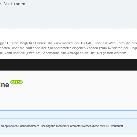
er UI eine Möglichkeit bereit, die Funktionalität der Dict-API über ein Web-Formular aus
oten, über die Nutzende ihre Suchparameter eingeben können (zum Aktivieren der Eingabefe
, kann über die „Execute“-Schaltfläche eine Anfrage an die Dict-API gestellt werden: