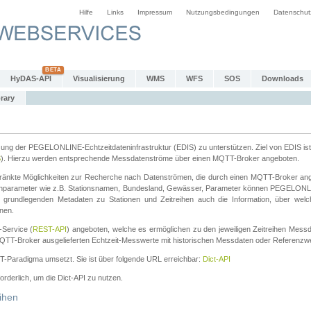
Hilfe
Links
Impressum
Nutzungsbedingungen
Datenschut
HyDAS-API
Visualisierung
WMS
WFS
SOS
Downloads
rary
tzung der PEGELONLINE-Echtzeitdateninfrastruktur (EDIS) zu unterstützen. Ziel von EDIS ist 
S
). Hierzu werden entsprechende Messdatenströme über einen MQTT-Broker angeboten.
änkte Möglichkeiten zur Recherche nach Datenströmen, die durch einen MQTT-Broker ange
chparameter wie z.B. Stationsnamen, Bundesland, Gewässer, Parameter können PEGELONL
n grundlegenden Metadaten zu Stationen und Zeitreihen auch die Information, über wel
nen.
Service (
REST-API
) angeboten, welche es ermöglichen zu den jeweiligen Zeitreihen Mess
QTT-Broker ausgelieferten Echtzeit-Messwerte mit historischen Messdaten oder Referenzwer
ST-Paradigma umsetzt. Sie ist über folgende URL erreichbar:
Dict-API
forderlich, um die Dict-API zu nutzen.
ihen