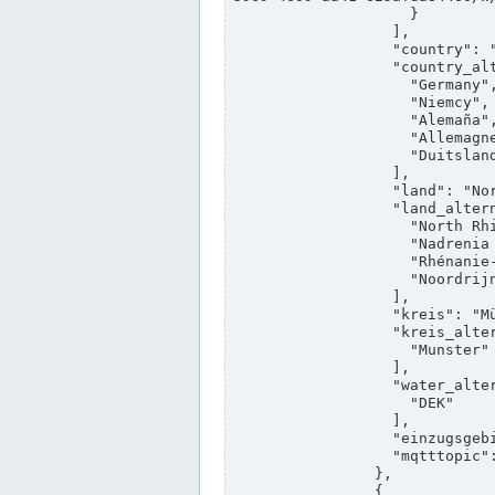
                    }

                  ],

                  "country": "Deutschland",

                  "country_alternatives": [

                    "Germany",

                    "Niemcy",

                    "Alemaña",

                    "Allemagne",

                    "Duitsland"

                  ],

                  "land": "Nordrhein-Westfalen",

                  "land_alternatives": [

                    "North Rhine-Westphalia",

                    "Nadrenia Północna-Westfalia",

                    "Rhénanie-du-Nord-Westphalie",

                    "Noordrijn-Westfalen"

                  ],

                  "kreis": "Münster",

                  "kreis_alternatives": [

                    "Munster"

                  ],

                  "water_alternatives": [

                    "DEK"

                  ],

                  "einzugsgebiet": "Ems",

                  "mqtttopic": "edis/pegelonline/+/+/+/+/ccd3e8f1-39e9-4e09-aa41-625afda84460/+"

                },

                {
