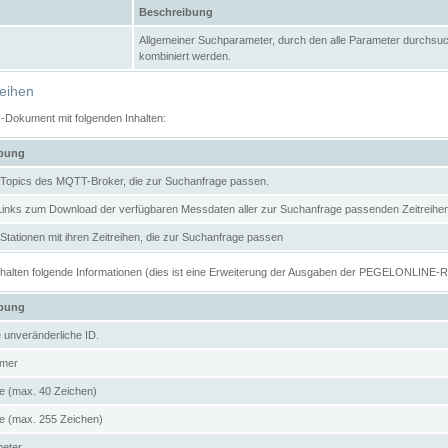
Beschreibung
Allgemeiner Suchparameter, durch den alle Parameter durchsuc
kombiniert werden.
reihen
N-Dokument mit folgenden Inhalten:
ibung
er Topics des MQTT-Broker, die zur Suchanfrage passen.
 Links zum Download der verfügbaren Messdaten aller zur Suchanfrage passenden Zeitrei
r Stationen mit ihren Zeitreihen, die zur Suchanfrage passen
enthalten folgende Informationen (dies ist eine Erweiterung der Ausgaben der PEGELONLINE-
ibung
e unveränderliche ID.
mer
 (max. 40 Zeichen)
 (max. 255 Zeichen)
meter