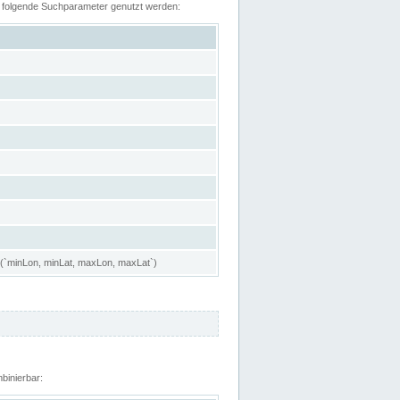
n folgende Suchparameter genutzt werden:
 (`minLon, minLat, maxLon, maxLat`)
binierbar: