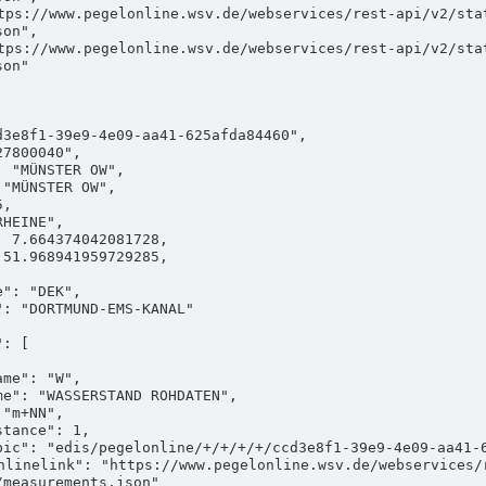
on",

on"

measurements.json"
