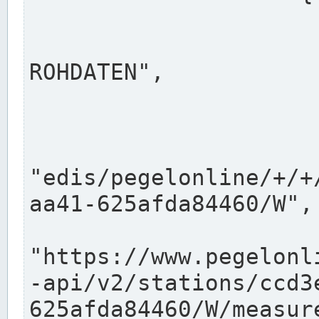
                      "shortname": "W"
                      "longname": "WASSER
ROHDATEN",

                      "unit": "m+NN",
                      "equidistance": 1
                    
"edis/pegelonline/+/+
aa41-625afda84460/W",

                      "pegel
"https://www.pegelonl
-api/v2/stations/ccd3
625afda84460/W/measure