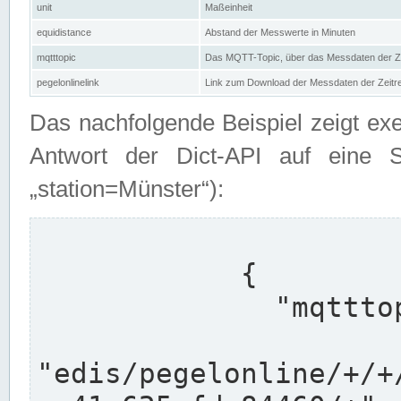
unit
Maßeinheit
equidistance
Abstand der Messwerte in Minuten
mqtttopic
Das MQTT-Topic, über das Messdaten der Ze
pegelonlinelink
Link zum Download der Messdaten der Zeit
Das nachfolgende Beispiel zeigt ex
Antwort der Dict-API auf eine 
„station=Münster“):
            {

              "mqtttopics": [

"edis/pegelonline/+/+