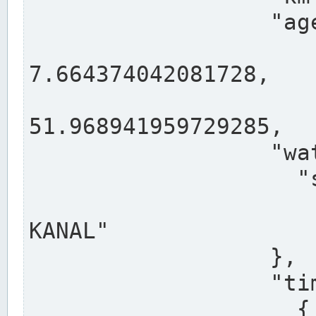
                  "agency": "RHEINE",

                  
7.664374042081728,

                 
51.968941959729285,

                  "water": {

                    "shortname": "DEK",

                    "longname": "DORTMUND-E
KANAL"

                  },

                  "timeseries": [

                    {
