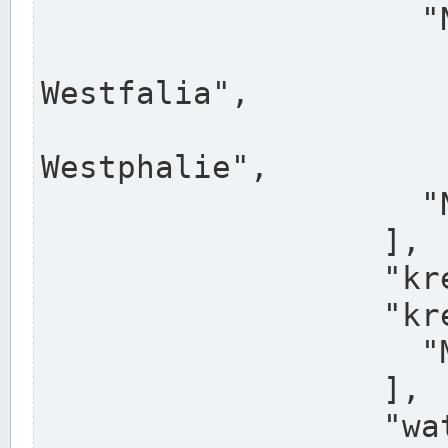
                    "North Rhine-Westphalia",

                    "Nadreni
Westfalia",

                    "Rhéna
Westphalie",

                    "Noordrijn-Westfalen"

                  ],

                  "kreis": "Münster",

                  "kreis_alternatives": [

                    "Munster"

                  ],

                  "water_alternatives": [
