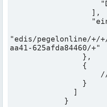
                    "DEK"

                  ],

                  "einzugsgebiet": "Ems",

                  
"edis/pegelonline/+/+
aa41-625afda84460/+"

                },

                {

                    // Weitere Stationen

                }

              ]

            }
