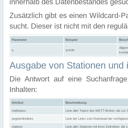
innerhalb des Datenbestandes gesuc
Zusätzlich gibt es einen Wildcard-P
sucht. Dieser ist nicht mit den reg
Parameter
Beispiel
Besch
Allgem
q
q=köln
kombin
Ausgabe von Stationen und i
Die Antwort auf eine Suchanfrag
Inhalten:
Attribut
Beschreibung
mqtttopics
Liste aller Topics des MQTT-Broker, die zur
pegelonlinelinks
Liste der Links zum Download der verfügba
stations
Liste aller Stationen mit ihren Zeitreihen, di