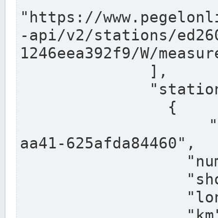
"https://www.pegelonl
-api/v2/stations/ed26
1246eea392f9/W/measure
              ],

              "stations": [

                {

                  "uuid": "ccd3e8f1-39e9-4e09-
aa41-625afda84460",

                  "number": "27800040",

                  "shortname": "MÜNSTER OW",

                  "longname": "MÜNSTER OW",

                  "km": 70.315,
