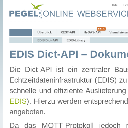
Hilfe
Lin
Überblick
REST-API
HyDAS-API
Visualisieru
EDIS Dict-API
EDIS-Library
EDIS Dict-API – Dokum
Die Dict-API ist ein zentraler 
Echtzeitdateninfrastruktur (EDIS) zu
schnelle und effiziente Auslieferun
EDIS
). Hierzu werden entspreche
angeboten.
Da das MQTT-Protokoll jedoch n