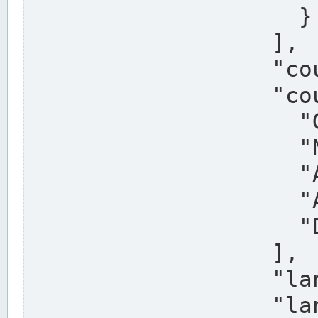
                    }

                  ],

                  "country": "Deutschland",

                  "country_alternatives": [

                    "Germany",

                    "Niemcy",

                    "Alemaña",

                    "Allemagne",

                    "Duitsland"

                  ],

                  "land": "Nordrhein-Westfalen",

                  "land_alternatives": [
