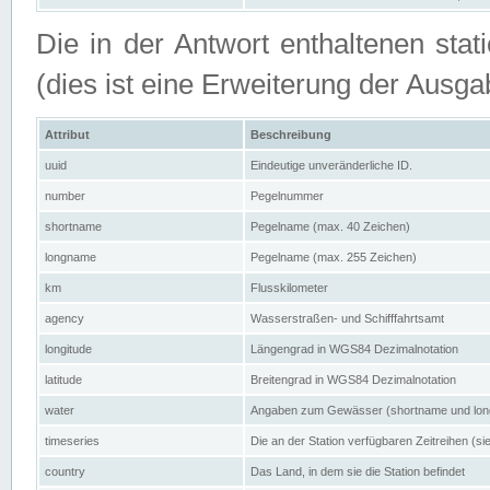
Die in der Antwort enthaltenen stat
(dies ist eine Erweiterung der Au
Attribut
Beschreibung
uuid
Eindeutige unveränderliche ID.
number
Pegelnummer
shortname
Pegelname (max. 40 Zeichen)
longname
Pegelname (max. 255 Zeichen)
km
Flusskilometer
agency
Wasserstraßen- und Schifffahrtsamt
longitude
Längengrad in WGS84 Dezimalnotation
latitude
Breitengrad in WGS84 Dezimalnotation
water
Angaben zum Gewässer (shortname und lo
timeseries
Die an der Station verfügbaren Zeitreihen (si
country
Das Land, in dem sie die Station befindet