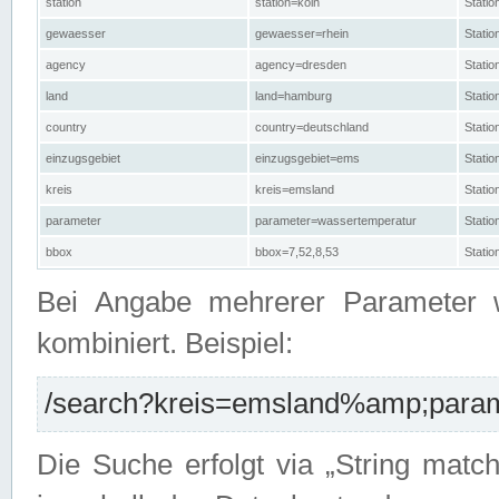
station
station=köln
Stati
gewaesser
gewaesser=rhein
Stati
agency
agency=dresden
Stati
land
land=hamburg
Stati
country
country=deutschland
Statio
einzugsgebiet
einzugsgebiet=ems
Stati
kreis
kreis=emsland
Stati
parameter
parameter=wassertemperatur
Stati
bbox
bbox=7,52,8,53
Statio
Bei Angabe mehrerer Parameter 
kombiniert. Beispiel:
/search?kreis=emsland%amp;parame
Die Suche erfolgt via „String matc