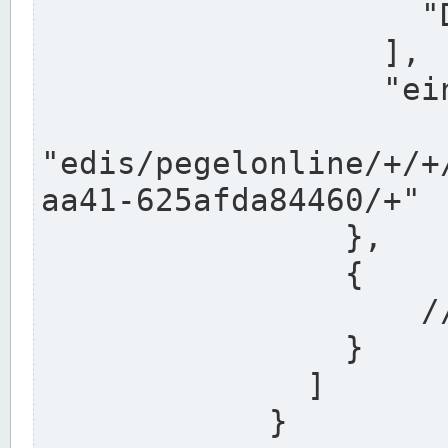
                    "DEK"

                  ],

                  "einzugsgebiet": "Ems",

                  
"edis/pegelonline/+/+
aa41-625afda84460/+"

                },

                {

                    // Weitere Stationen

                }

              ]

            }
