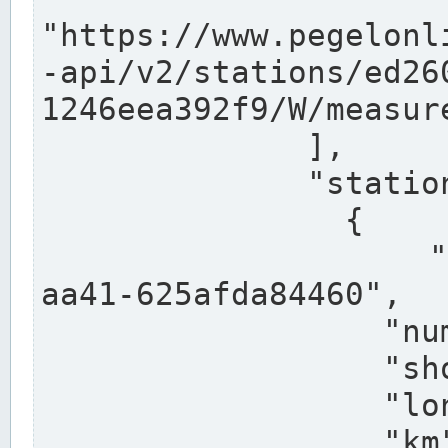
"https://www.pegelonl
-api/v2/stations/ed26
1246eea392f9/W/measure
              ],

              "stations": [

                {

                  "uuid": "ccd3e8f1-39e9-4e09-
aa41-625afda84460",

                  "number": "27800040",

                  "shortname": "MÜNSTER OW",

                  "longname": "MÜNSTER OW",

                  "km": 70.315,
