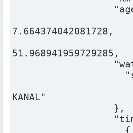
                  "agency": "RHEINE",

                  
7.664374042081728,

                 
51.968941959729285,

                  "water": {

                    "shortname": "DEK",

                    "longname": "DORTMUND-E
KANAL"

                  },

                  "timeseries": [

                    {
