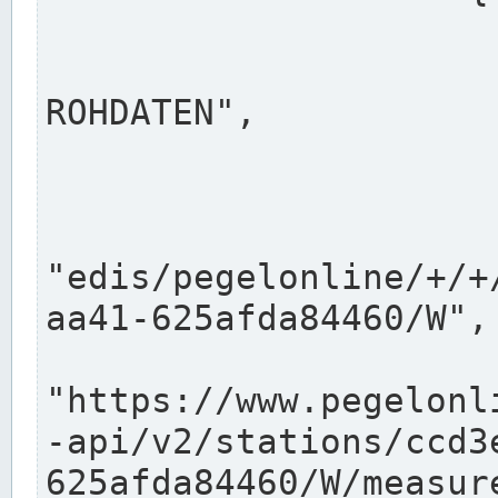
                      "shortname": "W"
                      "longname": "WASSER
ROHDATEN",

                      "unit": "m+NN",
                      "equidistance": 1
                    
"edis/pegelonline/+/+
aa41-625afda84460/W",

                      "pegel
"https://www.pegelonl
-api/v2/stations/ccd3
625afda84460/W/measure