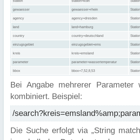
station
station=köln
Stati
gewaesser
gewaesser=rhein
Stati
agency
agency=dresden
Stati
land
land=hamburg
Stati
country
country=deutschland
Statio
einzugsgebiet
einzugsgebiet=ems
Stati
kreis
kreis=emsland
Stati
parameter
parameter=wassertemperatur
Stati
bbox
bbox=7,52,8,53
Statio
Bei Angabe mehrerer Parameter 
kombiniert. Beispiel:
/search?kreis=emsland%amp;parame
Die Suche erfolgt via „String matc