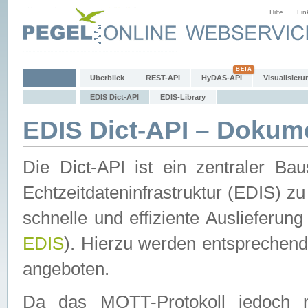
Hilfe
Lin
Überblick
REST-API
HyDAS-API
Visualisieru
EDIS Dict-API
EDIS-Library
EDIS Dict-API – Dokum
Die Dict-API ist ein zentraler 
Echtzeitdateninfrastruktur (EDIS) zu
schnelle und effiziente Auslieferun
EDIS
). Hierzu werden entspreche
angeboten.
Da das MQTT-Protokoll jedoch n