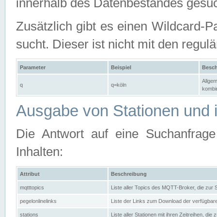
innerhalb des Datenbestandes gesuc
Zusätzlich gibt es einen Wildcard-P
sucht. Dieser ist nicht mit den reg
Parameter
Beispiel
Besch
Allgem
q
q=köln
kombin
Ausgabe von Stationen und i
Die Antwort auf eine Suchanfrag
Inhalten:
Attribut
Beschreibung
mqtttopics
Liste aller Topics des MQTT-Broker, die zur
pegelonlinelinks
Liste der Links zum Download der verfügba
stations
Liste aller Stationen mit ihren Zeitreihen, di