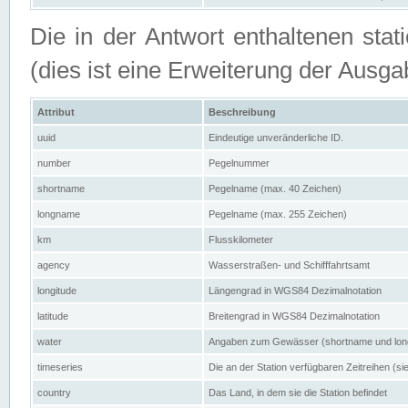
Die in der Antwort enthaltenen stat
(dies ist eine Erweiterung der Au
Attribut
Beschreibung
uuid
Eindeutige unveränderliche ID.
number
Pegelnummer
shortname
Pegelname (max. 40 Zeichen)
longname
Pegelname (max. 255 Zeichen)
km
Flusskilometer
agency
Wasserstraßen- und Schifffahrtsamt
longitude
Längengrad in WGS84 Dezimalnotation
latitude
Breitengrad in WGS84 Dezimalnotation
water
Angaben zum Gewässer (shortname und lo
timeseries
Die an der Station verfügbaren Zeitreihen (si
country
Das Land, in dem sie die Station befindet