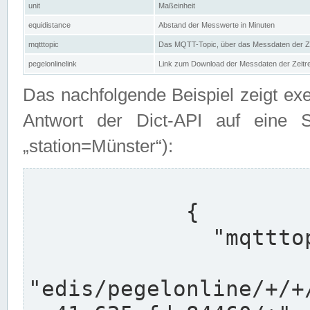
unit
Maßeinheit
equidistance
Abstand der Messwerte in Minuten
mqtttopic
Das MQTT-Topic, über das Messdaten der Ze
pegelonlinelink
Link zum Download der Messdaten der Zeit
Das nachfolgende Beispiel zeigt ex
Antwort der Dict-API auf eine 
„station=Münster“):
            {

              "mqtttopics": [

"edis/pegelonline/+/+