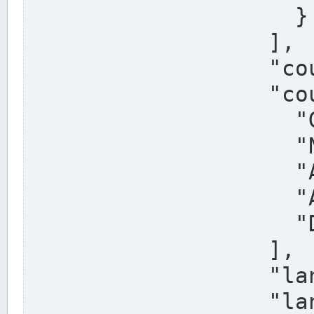
                    }

                  ],

                  "country": "Deutschland",

                  "country_alternatives": [

                    "Germany",

                    "Niemcy",

                    "Alemaña",

                    "Allemagne",

                    "Duitsland"

                  ],

                  "land": "Nordrhein-Westfalen",

                  "land_alternatives": [
