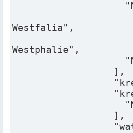
                    "North Rhine-Westphalia",

                    "Nadreni
Westfalia",

                    "Rhéna
Westphalie",

                    "Noordrijn-Westfalen"

                  ],

                  "kreis": "Münster",

                  "kreis_alternatives": [

                    "Munster"

                  ],

                  "water_alternatives": [
