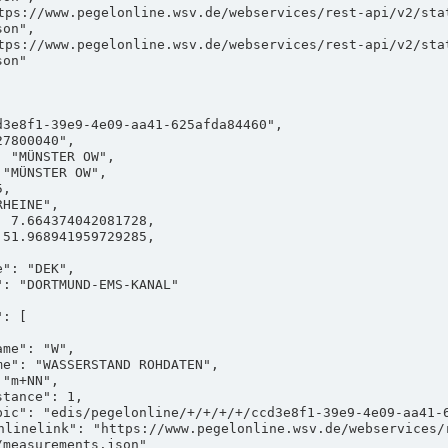
on",

on"

measurements.json"
