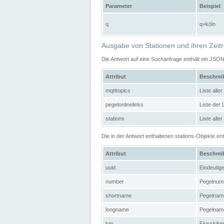
Parameter
Beispiel
q
q=köln
Ausgabe von Stationen und ihren Zeit
Die Antwort auf eine Suchanfrage enthält ein JSO
Attribut
Beschre
mqtttopics
Liste all
pegelonlinelinks
Liste der
stations
Liste alle
Die in der Antwort enthaltenen stations-Objekte 
Attribut
Beschre
uuid
Eindeutig
number
Pegelnum
shortname
Pegelname
longname
Pegelname
km
Flusskilo