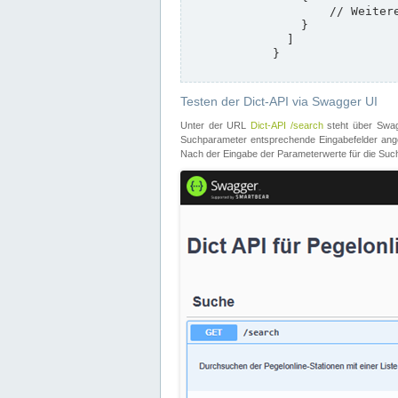
                    // Weitere Stationen

                }

              ]

            }

Testen der Dict-API via Swagger UI
Unter der URL
Dict-API /search
steht über Swagg
Suchparameter entsprechende Eingabefelder angeb
Nach der Eingabe der Parameterwerte für die Suche