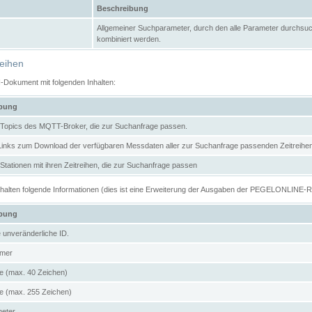
Beschreibung
Allgemeiner Suchparameter, durch den alle Parameter durchsuc
kombiniert werden.
reihen
N-Dokument mit folgenden Inhalten:
ibung
er Topics des MQTT-Broker, die zur Suchanfrage passen.
 Links zum Download der verfügbaren Messdaten aller zur Suchanfrage passenden Zeitrei
r Stationen mit ihren Zeitreihen, die zur Suchanfrage passen
enthalten folgende Informationen (dies ist eine Erweiterung der Ausgaben der PEGELONLINE-
ibung
e unveränderliche ID.
mer
 (max. 40 Zeichen)
 (max. 255 Zeichen)
meter