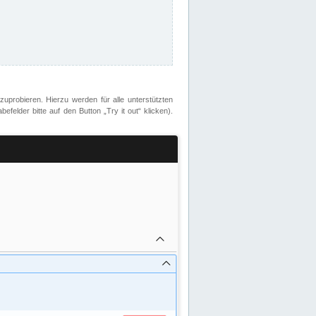
zuprobieren. Hierzu werden für alle unterstützten
lder bitte auf den Button „Try it out“ klicken).