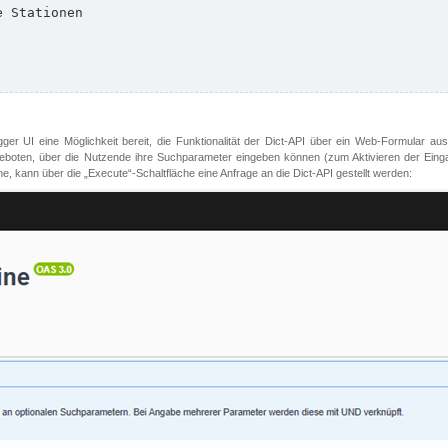
er UI eine Möglichkeit bereit, die Funktionalität der Dict-API über ein Web-Formular aus
oten, über die Nutzende ihre Suchparameter eingeben können (zum Aktivieren der Eingabefe
, kann über die „Execute“-Schaltfläche eine Anfrage an die Dict-API gestellt werden: