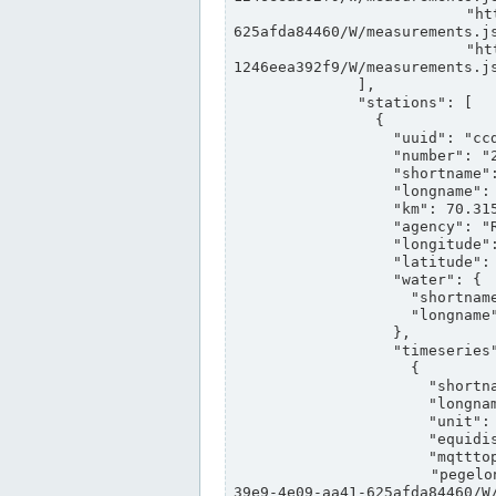
                "https://www.pegelonline.wsv.de/webservices/rest-api/v2/stations/ccd3e8f1-39e9-4e09-aa41-
625afda84460/W/measurements.js
                "https://www.pegelonline.wsv.de/webservices/rest-api/v2/stations/ed260406-bdd6-42ef-bf2a-
1246eea392f9/W/measurements.js
              ],

              "stations": [

                {

                  "uuid": "ccd3e8f1-39e9-4e09-aa41-625afda84460",

                  "number": "27800040",

                  "shortname": "MÜNSTER OW",

                  "longname": "MÜNSTER OW",

                  "km": 70.315,

                  "agency": "RHEINE",

                  "longitude": 7.664374042081728,

                  "latitude": 51.968941959729285,

                  "water": {

                    "shortname": "DEK",

                    "longname": "DORTMUND-EMS-KANAL"

                  },

                  "timeseries": [

                    {

                      "shortname": "W",

                      "longname": "WASSERSTAND ROHDATEN",

                      "unit": "m+NN",

                      "equidistance": 1,

                      "mqtttopic": "edis/pegelonline/+/+/+/+/ccd3e8f1-39e9-4e09-aa41-625afda84460/W",

                      "pegelonlinelink": "https://www.pegelonline.wsv.de/webservices/rest-api/v2/stations/ccd3e8f1-
39e9-4e09-aa41-625afda84460/W/