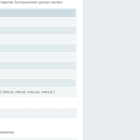
n folgende Suchparameter genutzt werden:
 (`minLon, minLat, maxLon, maxLat`)
binierbar: