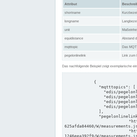
Attribut
Beschre
shortname
Kurzbeze
longname
Langbeze
unit
Maßeinhei
equidistance
Abstand d
mqtttopic
Das MQTT-
pegelonlinelink
Link zum
Das nachfolgende Beispiel zeigt exemplarische ei
            {

              "mqtttopics": [

                "edis/pegelonline/+/+/+/+/ccd3e8f1-39e9-4e09-aa41-625afda84460/+",

                "edis/pegelonline/+/+/+/+/ed260406-bdd6-42ef-bf2a-1246eea392f9/+",

                "edis/pegelonline/+/+/+/+/ccd3e8f1-39e9-4e09-aa41-625afda84460/+",

                "edis/pegelonline/+/+/+/+/ed260406-bdd6-42ef-bf2a-1246eea392f9/+"

              ],

              "pegelonlinelinks": [

                "https://www.pegelonline.wsv.de/webservices/rest-api/v2/stations/ccd3e8f1-39e9-4e09-aa41-
625afda84460/W/measurements.js
                "https://www.pegelonline.wsv.de/webservices/rest-api/v2/stations/ed260406-bdd6-42ef-bf2a-
1246eea392f9/W/measurements.js