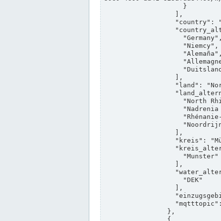
                    }

                  ],

                  "country": "Deutschland",

                  "country_alternatives": [

                    "Germany",

                    "Niemcy",

                    "Alemaña",

                    "Allemagne",

                    "Duitsland"

                  ],

                  "land": "Nordrhein-Westfalen",

                  "land_alternatives": [

                    "North Rhine-Westphalia",

                    "Nadrenia Północna-Westfalia",

                    "Rhénanie-du-Nord-Westphalie",

                    "Noordrijn-Westfalen"

                  ],

                  "kreis": "Münster",

                  "kreis_alternatives": [

                    "Munster"

                  ],

                  "water_alternatives": [

                    "DEK"

                  ],

                  "einzugsgebiet": "Ems",

                  "mqtttopic": "edis/pegelonline/+/+/+/+/ccd3e8f1-39e9-4e09-aa41-625afda84460/+"

                },

                {
