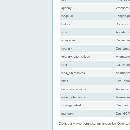
agency
Wasserstr
longitude
Längengra
latitude
Breitengr
water
Angaben 
timeseries
Die an der
country
Das Land, 
country_alternatives
Alternativ
land
Das Bundes
land_alternatives
Alternativ
kreis
Der Landkr
kreis_alternatives
Alternativ
water_alternatives
Alternati
Einzugsgebiet
Das Einzug
mqtttopic
Das MQTT-
Die in der Antwort enthaltenen timeseries-Objekt