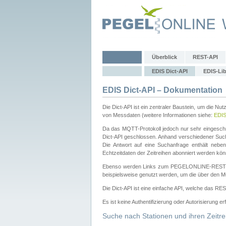
Überblick
REST-API
EDIS Dict-API
EDIS-Lib
EDIS Dict-API – Dokumentation
Die Dict-API ist ein zentraler Baustein, um die Nu
von Messdaten (weitere Informationen siehe:
EDI
Da das MQTT-Protokoll jedoch nur sehr eingeschr
Dict-API geschlossen. Anhand verschiedener Su
Die Antwort auf eine Suchanfrage enthält nebe
Echtzeitdaten der Zeitreihen abonniert werden kön
Ebenso werden Links zum PEGELONLINE-REST-
beispielsweise genutzt werden, um die über den M
Die Dict-API ist eine einfache API, welche das RE
Es ist keine Authentifizierung oder Autorisierung er
Suche nach Stationen und ihren Zeitre