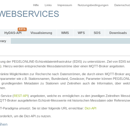
Hilfe
Links
Impressum
Nutzungsbedingungen
Datenschut
HyDAS-API
Visualisierung
WMS
WFS
SOS
Downloads
rary
tzung der PEGELONLINE-Echtzeitdateninfrastruktur (EDIS) zu unterstützen. Ziel von EDIS ist 
S
). Hierzu werden entsprechende Messdatenströme über einen MQTT-Broker angeboten.
änkte Möglichkeiten zur Recherche nach Datenströmen, die durch einen MQTT-Broker ange
chparameter wie z.B. Stationsnamen, Bundesland, Gewässer, Parameter können PEGELONL
n grundlegenden Metadaten zu Stationen und Zeitreihen auch die Information, über wel
nen.
Service (
REST-API
) angeboten, welche es ermöglichen zu den jeweiligen Zeitreihen Mess
QTT-Broker ausgelieferten Echtzeit-Messwerte mit historischen Messdaten oder Referenzwer
ST-Paradigma umsetzt. Sie ist über folgende URL erreichbar:
Dict-API
forderlich, um die Dict-API zu nutzen.
ihen