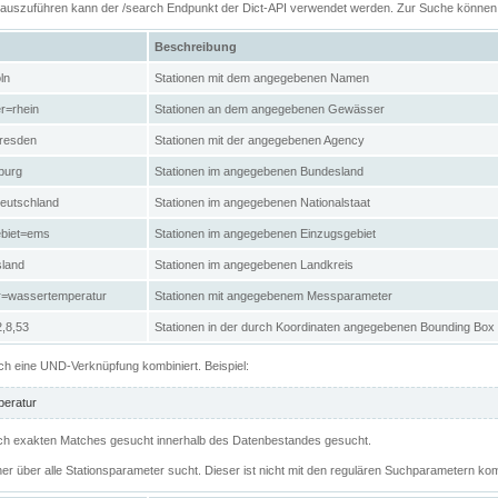
n auszuführen kann der /search Endpunkt der Dict-API verwendet werden. Zur Suche könne
Beschreibung
ln
Stationen mit dem angegebenen Namen
r=rhein
Stationen an dem angegebenen Gewässer
resden
Stationen mit der angegebenen Agency
burg
Stationen im angegebenen Bundesland
eutschland
Stationen im angegebenen Nationalstaat
ebiet=ems
Stationen im angegebenen Einzugsgebiet
sland
Stationen im angegebenen Landkreis
r=wassertemperatur
Stationen mit angegebenem Messparameter
,8,53
Stationen in der durch Koordinaten angegebenen Bounding Box
h eine UND-Verknüpfung kombiniert. Beispiel:
eratur
 nach exakten Matches gesucht innerhalb des Datenbestandes gesucht.
her über alle Stationsparameter sucht. Dieser ist nicht mit den regulären Suchparametern kom