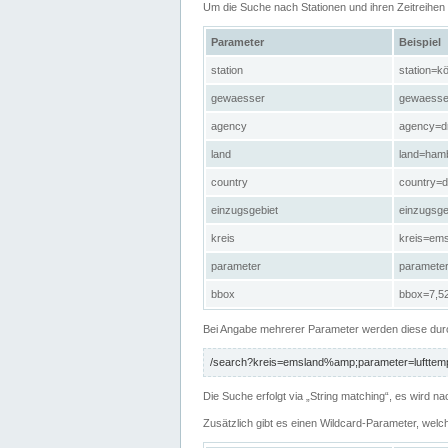
Um die Suche nach Stationen und ihren Zeitreihe
Parameter
Beispiel
station
station=kö
gewaesser
gewaesse
agency
agency=d
land
land=ham
country
country=d
einzugsgebiet
einzugsg
kreis
kreis=em
parameter
paramete
bbox
bbox=7,52
Bei Angabe mehrerer Parameter werden diese durc
/search?kreis=emsland%amp;parameter=lufttemp
Die Suche erfolgt via „String matching“, es wird
Zusätzlich gibt es einen Wildcard-Parameter, welc