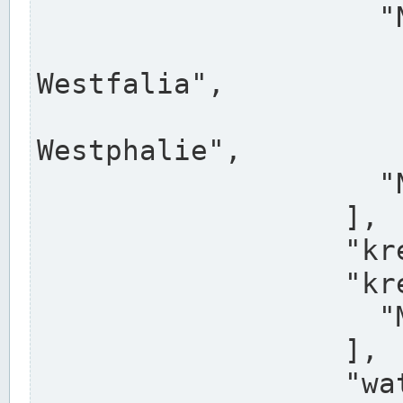
                    "North Rhine-Westphalia",

                    "Nadreni
Westfalia",

                    "Rhéna
Westphalie",

                    "Noordrijn-Westfalen"

                  ],

                  "kreis": "Münster",

                  "kreis_alternatives": [

                    "Munster"

                  ],

                  "water_alternatives": [
