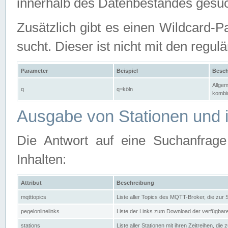
innerhalb des Datenbestandes gesuc
Zusätzlich gibt es einen Wildcard-P
sucht. Dieser ist nicht mit den reg
Parameter
Beispiel
Besch
Allgem
q
q=köln
kombin
Ausgabe von Stationen und i
Die Antwort auf eine Suchanfrag
Inhalten:
Attribut
Beschreibung
mqtttopics
Liste aller Topics des MQTT-Broker, die zur
pegelonlinelinks
Liste der Links zum Download der verfügba
stations
Liste aller Stationen mit ihren Zeitreihen, di