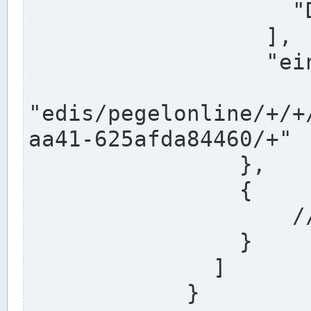
                    "DEK"

                  ],

                  "einzugsgebiet": "Ems",

                  
"edis/pegelonline/+/+
aa41-625afda84460/+"

                },

                {

                    // Weitere Stationen

                }

              ]

            }
