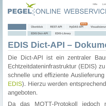
Hilfe
Lin
Überblick
REST-API
HyDAS-API
Visualisieru
EDIS Dict-API
EDIS-Library
EDIS Dict-API – Dokum
Die Dict-API ist ein zentraler 
Echtzeitdateninfrastruktur (EDIS) zu
schnelle und effiziente Auslieferun
EDIS
). Hierzu werden entspreche
angeboten.
Da das MQTT-Protokoll jedoch n