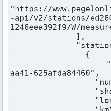
"https://www.pegelonl
-api/v2/stations/ed26
1246eea392f9/W/measure
              ],

              "stations": [

                {

                  "uuid": "ccd3e8f1-39e9-4e09-
aa41-625afda84460",

                  "number": "27800040",

                  "shortname": "MÜNSTER OW",

                  "longname": "MÜNSTER OW",

                  "km": 70.315,
