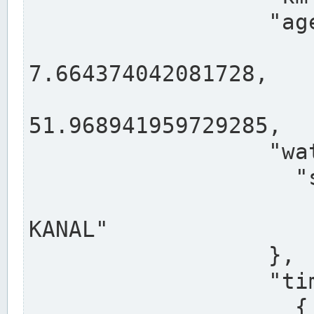
                  "agency": "RHEINE",

                  
7.664374042081728,

                 
51.968941959729285,

                  "water": {

                    "shortname": "DEK",

                    "longname": "DORTMUND-E
KANAL"

                  },

                  "timeseries": [

                    {
