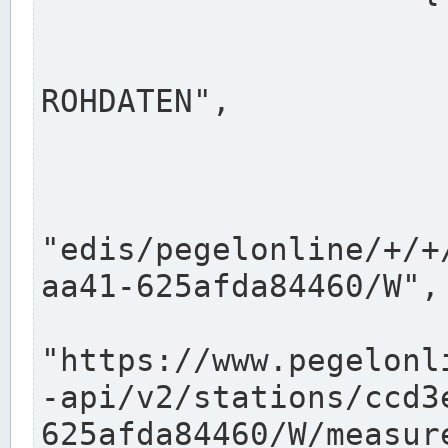
                      "shortname": "W"
                      "longname": "WASSER
ROHDATEN",

                      "unit": "m+NN",
                      "equidistance": 1
                    
"edis/pegelonline/+/+
aa41-625afda84460/W",

                      "pegel
"https://www.pegelonl
-api/v2/stations/ccd3
625afda84460/W/measure