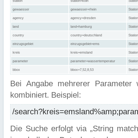
station
station=köln
Stati
gewaesser
gewaesser=rhein
Stati
agency
agency=dresden
Stati
land
land=hamburg
Stati
country
country=deutschland
Statio
einzugsgebiet
einzugsgebiet=ems
Stati
kreis
kreis=emsland
Stati
parameter
parameter=wassertemperatur
Stati
bbox
bbox=7,52,8,53
Statio
Bei Angabe mehrerer Parameter 
kombiniert. Beispiel:
/search?kreis=emsland%amp;parame
Die Suche erfolgt via „String matc