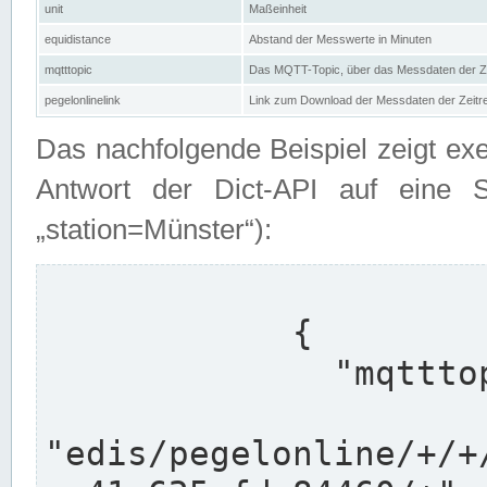
unit
Maßeinheit
equidistance
Abstand der Messwerte in Minuten
mqtttopic
Das MQTT-Topic, über das Messdaten der Ze
pegelonlinelink
Link zum Download der Messdaten der Zeit
Das nachfolgende Beispiel zeigt ex
Antwort der Dict-API auf eine 
„station=Münster“):
            {

              "mqtttopics": [

"edis/pegelonline/+/+