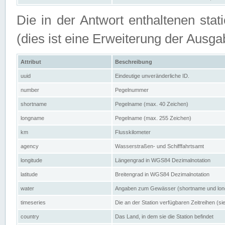
Die in der Antwort enthaltenen stat
(dies ist eine Erweiterung der Au
Attribut
Beschreibung
uuid
Eindeutige unveränderliche ID.
number
Pegelnummer
shortname
Pegelname (max. 40 Zeichen)
longname
Pegelname (max. 255 Zeichen)
km
Flusskilometer
agency
Wasserstraßen- und Schifffahrtsamt
longitude
Längengrad in WGS84 Dezimalnotation
latitude
Breitengrad in WGS84 Dezimalnotation
water
Angaben zum Gewässer (shortname und lo
timeseries
Die an der Station verfügbaren Zeitreihen (si
country
Das Land, in dem sie die Station befindet