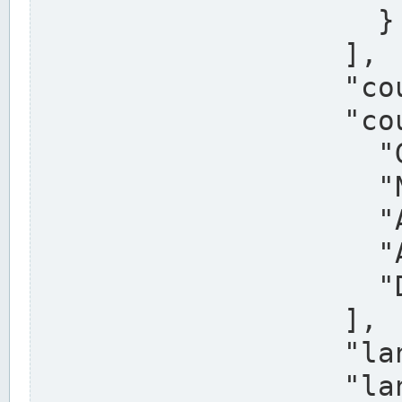
                    }

                  ],

                  "country": "Deutschland",

                  "country_alternatives": [

                    "Germany",

                    "Niemcy",

                    "Alemaña",

                    "Allemagne",

                    "Duitsland"

                  ],

                  "land": "Nordrhein-Westfalen",

                  "land_alternatives": [
