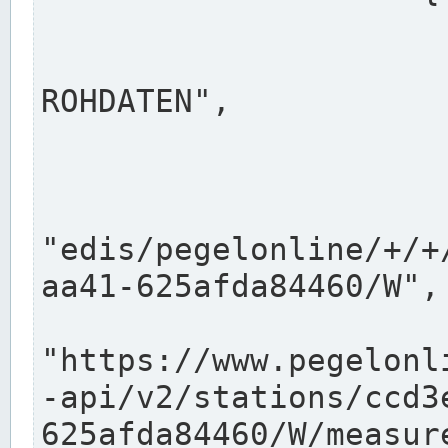
                      "shortname": "W"
                      "longname": "WASSER
ROHDATEN",

                      "unit": "m+NN",
                      "equidistance": 1
                    
"edis/pegelonline/+/+
aa41-625afda84460/W",

                      "pegel
"https://www.pegelonl
-api/v2/stations/ccd3
625afda84460/W/measure