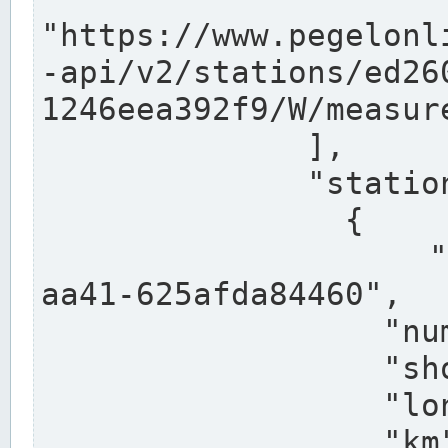
"https://www.pegelonl
-api/v2/stations/ed26
1246eea392f9/W/measure
              ],

              "stations": [

                {

                  "uuid": "ccd3e8f1-39e9-4e09-
aa41-625afda84460",

                  "number": "27800040",

                  "shortname": "MÜNSTER OW",

                  "longname": "MÜNSTER OW",

                  "km": 70.315,
