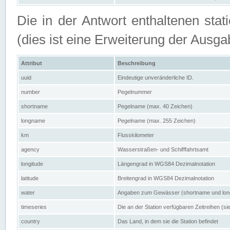
Die in der Antwort enthaltenen stat
(dies ist eine Erweiterung der Au
Attribut
Beschreibung
uuid
Eindeutige unveränderliche ID.
number
Pegelnummer
shortname
Pegelname (max. 40 Zeichen)
longname
Pegelname (max. 255 Zeichen)
km
Flusskilometer
agency
Wasserstraßen- und Schifffahrtsamt
longitude
Längengrad in WGS84 Dezimalnotation
latitude
Breitengrad in WGS84 Dezimalnotation
water
Angaben zum Gewässer (shortname und lo
timeseries
Die an der Station verfügbaren Zeitreihen (si
country
Das Land, in dem sie die Station befindet