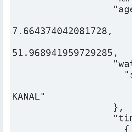
                  "agency": "RHEINE",

                  
7.664374042081728,

                 
51.968941959729285,

                  "water": {

                    "shortname": "DEK",

                    "longname": "DORTMUND-E
KANAL"

                  },

                  "timeseries": [

                    {
