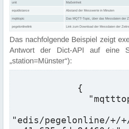
unit
Maßeinheit
equidistance
Abstand der Messwerte in Minuten
mqtttopic
Das MQTT-Topic, über das Messdaten der Ze
pegelonlinelink
Link zum Download der Messdaten der Zeit
Das nachfolgende Beispiel zeigt ex
Antwort der Dict-API auf eine 
„station=Münster“):
            {

              "mqtttopics": [

"edis/pegelonline/+/+