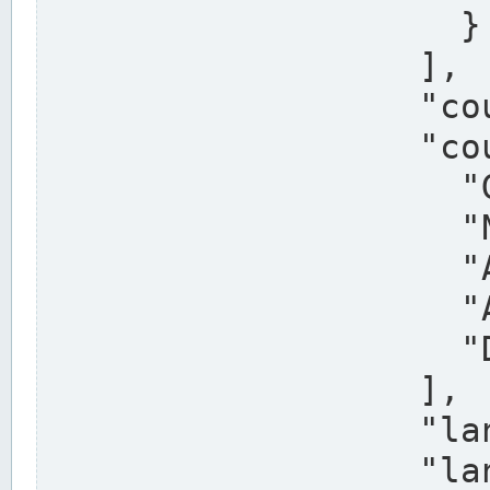
                    }

                  ],

                  "country": "Deutschland",

                  "country_alternatives": [

                    "Germany",

                    "Niemcy",

                    "Alemaña",

                    "Allemagne",

                    "Duitsland"

                  ],

                  "land": "Nordrhein-Westfalen",

                  "land_alternatives": [
