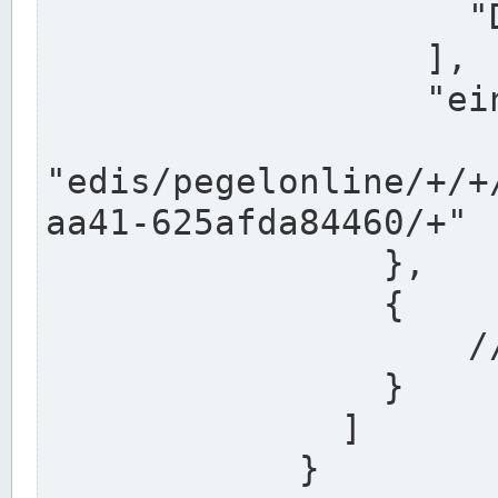
                    "DEK"

                  ],

                  "einzugsgebiet": "Ems",

                  
"edis/pegelonline/+/+
aa41-625afda84460/+"

                },

                {

                    // Weitere Stationen

                }

              ]

            }
