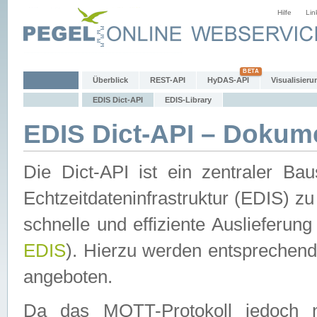
Hilfe
Lin
Überblick
REST-API
HyDAS-API
Visualisieru
EDIS Dict-API
EDIS-Library
EDIS Dict-API – Dokum
Die Dict-API ist ein zentraler 
Echtzeitdateninfrastruktur (EDIS) zu
schnelle und effiziente Auslieferun
EDIS
). Hierzu werden entspreche
angeboten.
Da das MQTT-Protokoll jedoch n