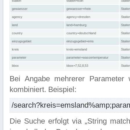
station
station=köln
Stati
gewaesser
gewaesser=rhein
Stati
agency
agency=dresden
Stati
land
land=hamburg
Stati
country
country=deutschland
Statio
einzugsgebiet
einzugsgebiet=ems
Stati
kreis
kreis=emsland
Stati
parameter
parameter=wassertemperatur
Stati
bbox
bbox=7,52,8,53
Statio
Bei Angabe mehrerer Parameter 
kombiniert. Beispiel:
/search?kreis=emsland%amp;parame
Die Suche erfolgt via „String matc