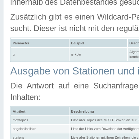
innerhalb des Datenbestandes gesuc
Zusätzlich gibt es einen Wildcard-P
sucht. Dieser ist nicht mit den reg
Parameter
Beispiel
Besch
Allgem
q
q=köln
kombin
Ausgabe von Stationen und i
Die Antwort auf eine Suchanfrag
Inhalten:
Attribut
Beschreibung
mqtttopics
Liste aller Topics des MQTT-Broker, die zur
pegelonlinelinks
Liste der Links zum Download der verfügba
stations
Liste aller Stationen mit ihren Zeitreihen, di