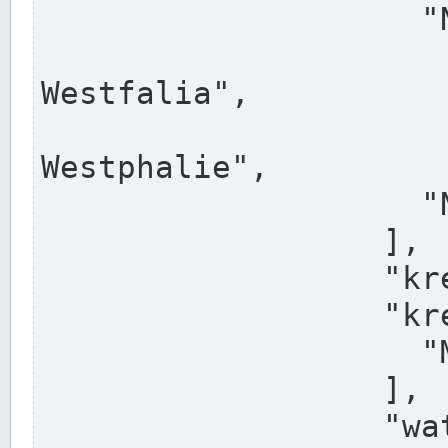
                    "North Rhine-Westphalia",

                    "Nadreni
Westfalia",

                    "Rhéna
Westphalie",

                    "Noordrijn-Westfalen"

                  ],

                  "kreis": "Münster",

                  "kreis_alternatives": [

                    "Munster"

                  ],

                  "water_alternatives": [
