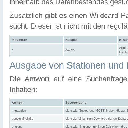
innerhalb des Datenbestandes gesuc
Zusätzlich gibt es einen Wildcard-P
sucht. Dieser ist nicht mit den reg
Parameter
Beispiel
Besch
Allgem
q
q=köln
kombin
Ausgabe von Stationen und i
Die Antwort auf eine Suchanfrag
Inhalten:
Attribut
Beschreibung
mqtttopics
Liste aller Topics des MQTT-Broker, die zur
pegelonlinelinks
Liste der Links zum Download der verfügba
stations
Liste aller Stationen mit ihren Zeitreihen, di