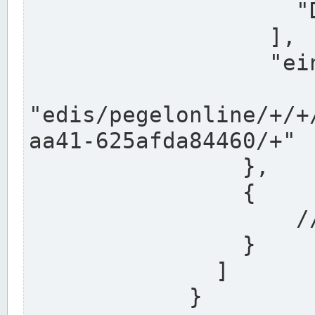
                    "DEK"

                  ],

                  "einzugsgebiet": "Ems",

                  
"edis/pegelonline/+/+
aa41-625afda84460/+"

                },

                {

                    // Weitere Stationen

                }

              ]

            }
