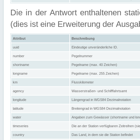
Die in der Antwort enthaltenen stat
(dies ist eine Erweiterung der Au
Attribut
Beschreibung
uuid
Eindeutige unveränderliche ID.
number
Pegelnummer
shortname
Pegelname (max. 40 Zeichen)
longname
Pegelname (max. 255 Zeichen)
km
Flusskilometer
agency
Wasserstraßen- und Schifffahrtsamt
longitude
Längengrad in WGS84 Dezimalnotation
latitude
Breitengrad in WGS84 Dezimalnotation
water
Angaben zum Gewässer (shortname und lo
timeseries
Die an der Station verfügbaren Zeitreihen (si
country
Das Land, in dem sie die Station befindet