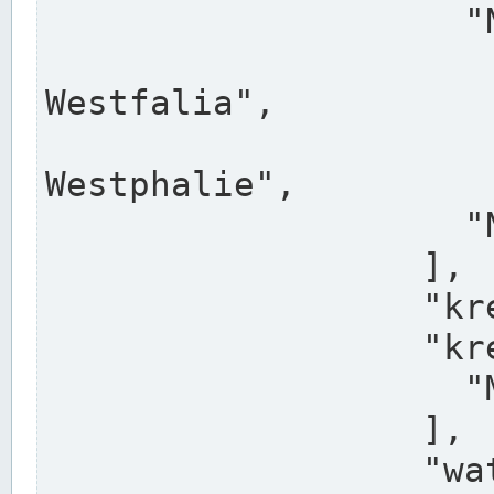
                    "North Rhine-Westphalia",

                    "Nadreni
Westfalia",

                    "Rhéna
Westphalie",

                    "Noordrijn-Westfalen"

                  ],

                  "kreis": "Münster",

                  "kreis_alternatives": [

                    "Munster"

                  ],

                  "water_alternatives": [
