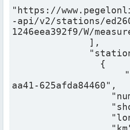
"https://www.pegelonl
-api/v2/stations/ed26
1246eea392f9/W/measure
              ],

              "stations": [

                {

                  "uuid": "ccd3e8f1-39e9-4e09-
aa41-625afda84460",

                  "number": "27800040",

                  "shortname": "MÜNSTER OW",

                  "longname": "MÜNSTER OW",

                  "km": 70.315,
