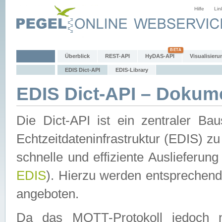
Hilfe
Lin
Überblick
REST-API
HyDAS-API
Visualisieru
EDIS Dict-API
EDIS-Library
EDIS Dict-API – Dokum
Die Dict-API ist ein zentraler 
Echtzeitdateninfrastruktur (EDIS) zu
schnelle und effiziente Auslieferun
EDIS
). Hierzu werden entspreche
angeboten.
Da das MQTT-Protokoll jedoch n