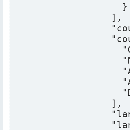
                    }

                  ],

                  "country": "Deutschland",

                  "country_alternatives": [

                    "Germany",

                    "Niemcy",

                    "Alemaña",

                    "Allemagne",

                    "Duitsland"

                  ],

                  "land": "Nordrhein-Westfalen",

                  "land_alternatives": [
