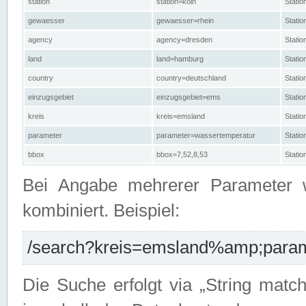
station
station=köln
Stati
gewaesser
gewaesser=rhein
Stati
agency
agency=dresden
Stati
land
land=hamburg
Stati
country
country=deutschland
Statio
einzugsgebiet
einzugsgebiet=ems
Stati
kreis
kreis=emsland
Stati
parameter
parameter=wassertemperatur
Stati
bbox
bbox=7,52,8,53
Statio
Bei Angabe mehrerer Parameter 
kombiniert. Beispiel:
/search?kreis=emsland%amp;parame
Die Suche erfolgt via „String matc