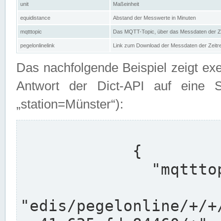
unit
Maßeinheit
equidistance
Abstand der Messwerte in Minuten
mqtttopic
Das MQTT-Topic, über das Messdaten der Ze
pegelonlinelink
Link zum Download der Messdaten der Zeit
Das nachfolgende Beispiel zeigt ex
Antwort der Dict-API auf eine 
„station=Münster“):
            {

              "mqtttopics": [

"edis/pegelonline/+/+