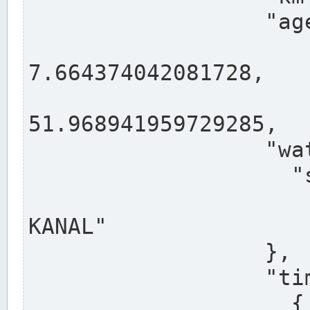
                  "agency": "RHEINE",

                  
7.664374042081728,

                 
51.968941959729285,

                  "water": {

                    "shortname": "DEK",

                    "longname": "DORTMUND-E
KANAL"

                  },

                  "timeseries": [

                    {
