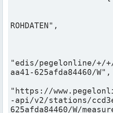
                      "shortname": "W"
                      "longname": "WASSER
ROHDATEN",

                      "unit": "m+NN",
                      "equidistance": 1
                    
"edis/pegelonline/+/+
aa41-625afda84460/W",

                      "pegel
"https://www.pegelonl
-api/v2/stations/ccd3
625afda84460/W/measure