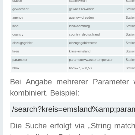
station
station=köln
Stati
gewaesser
gewaesser=rhein
Stati
agency
agency=dresden
Stati
land
land=hamburg
Stati
country
country=deutschland
Statio
einzugsgebiet
einzugsgebiet=ems
Stati
kreis
kreis=emsland
Stati
parameter
parameter=wassertemperatur
Stati
bbox
bbox=7,52,8,53
Statio
Bei Angabe mehrerer Parameter 
kombiniert. Beispiel:
/search?kreis=emsland%amp;parame
Die Suche erfolgt via „String matc