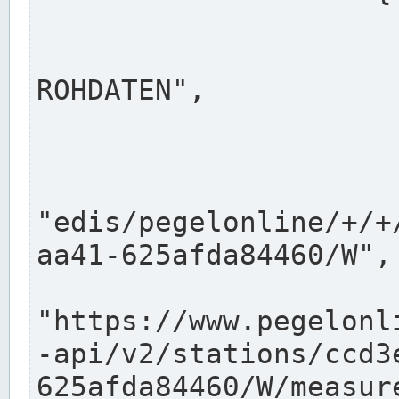
                      "shortname": "W"
                      "longname": "WASSER
ROHDATEN",

                      "unit": "m+NN",
                      "equidistance": 1
                    
"edis/pegelonline/+/+
aa41-625afda84460/W",

                      "pegel
"https://www.pegelonl
-api/v2/stations/ccd3
625afda84460/W/measure