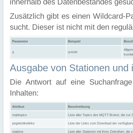
innerhalb des Datenbestandes gesuc
Zusätzlich gibt es einen Wildcard-P
sucht. Dieser ist nicht mit den reg
Parameter
Beispiel
Besch
Allgem
q
q=köln
kombin
Ausgabe von Stationen und i
Die Antwort auf eine Suchanfrag
Inhalten:
Attribut
Beschreibung
mqtttopics
Liste aller Topics des MQTT-Broker, die zur
pegelonlinelinks
Liste der Links zum Download der verfügba
stations
Liste aller Stationen mit ihren Zeitreihen, di