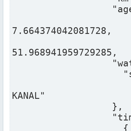
                  "agency": "RHEINE",

                  
7.664374042081728,

                 
51.968941959729285,

                  "water": {

                    "shortname": "DEK",

                    "longname": "DORTMUND-E
KANAL"

                  },

                  "timeseries": [

                    {
