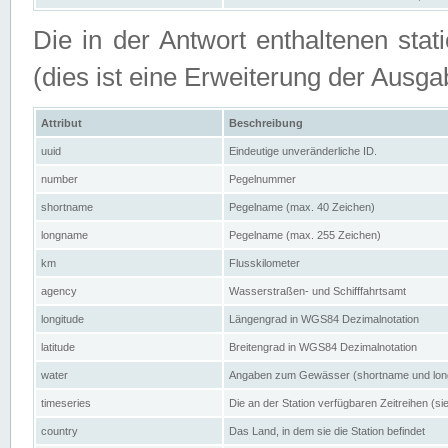
Die in der Antwort enthaltenen stat
(dies ist eine Erweiterung der Au
Attribut
Beschreibung
uuid
Eindeutige unveränderliche ID.
number
Pegelnummer
shortname
Pegelname (max. 40 Zeichen)
longname
Pegelname (max. 255 Zeichen)
km
Flusskilometer
agency
Wasserstraßen- und Schifffahrtsamt
longitude
Längengrad in WGS84 Dezimalnotation
latitude
Breitengrad in WGS84 Dezimalnotation
water
Angaben zum Gewässer (shortname und lo
timeseries
Die an der Station verfügbaren Zeitreihen (si
country
Das Land, in dem sie die Station befindet