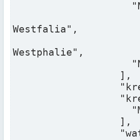
                    "North Rhine-Westphalia",

                    "Nadreni
Westfalia",

                    "Rhéna
Westphalie",

                    "Noordrijn-Westfalen"

                  ],

                  "kreis": "Münster",

                  "kreis_alternatives": [

                    "Munster"

                  ],

                  "water_alternatives": [
