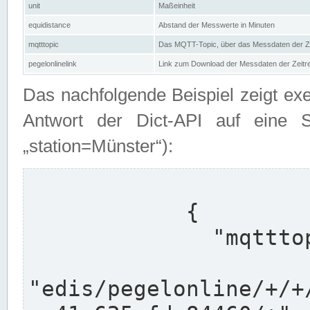
unit
Maßeinheit
equidistance
Abstand der Messwerte in Minuten
mqtttopic
Das MQTT-Topic, über das Messdaten der Ze
pegelonlinelink
Link zum Download der Messdaten der Zeit
Das nachfolgende Beispiel zeigt ex
Antwort der Dict-API auf eine 
„station=Münster“):
            {

              "mqtttopics": [

"edis/pegelonline/+/+