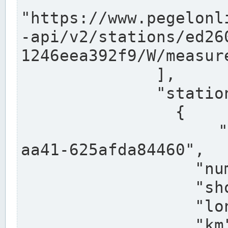
"https://www.pegelonl
-api/v2/stations/ed26
1246eea392f9/W/measure
              ],

              "stations": [

                {

                  "uuid": "ccd3e8f1-39e9-4e09-
aa41-625afda84460",

                  "number": "27800040",

                  "shortname": "MÜNSTER OW",

                  "longname": "MÜNSTER OW",

                  "km": 70.315,
