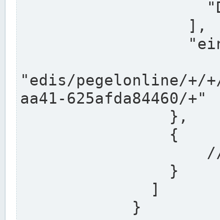
                    "DEK"

                  ],

                  "einzugsgebiet": "Ems",

                  
"edis/pegelonline/+/+
aa41-625afda84460/+"

                },

                {

                    // Weitere Stationen

                }

              ]

            }
