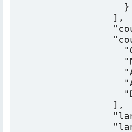
                    }

                  ],

                  "country": "Deutschland",

                  "country_alternatives": [

                    "Germany",

                    "Niemcy",

                    "Alemaña",

                    "Allemagne",

                    "Duitsland"

                  ],

                  "land": "Nordrhein-Westfalen",

                  "land_alternatives": [
