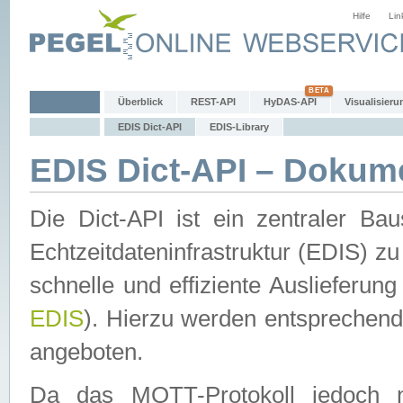
Hilfe
Lin
Überblick
REST-API
HyDAS-API
Visualisieru
EDIS Dict-API
EDIS-Library
EDIS Dict-API – Dokum
Die Dict-API ist ein zentraler 
Echtzeitdateninfrastruktur (EDIS) zu
schnelle und effiziente Auslieferun
EDIS
). Hierzu werden entspreche
angeboten.
Da das MQTT-Protokoll jedoch n