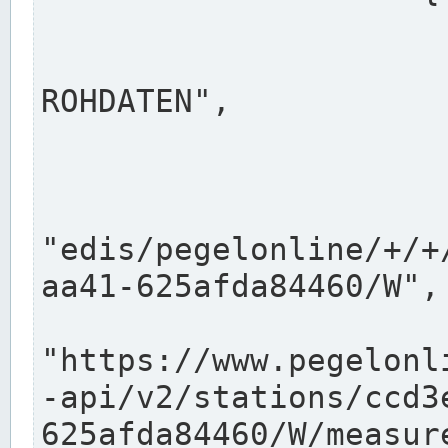
                      "shortname": "W"
                      "longname": "WASSER
ROHDATEN",

                      "unit": "m+NN",
                      "equidistance": 1
                    
"edis/pegelonline/+/+
aa41-625afda84460/W",

                      "pegel
"https://www.pegelonl
-api/v2/stations/ccd3
625afda84460/W/measure