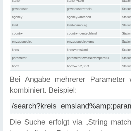
station
station=köln
Stati
gewaesser
gewaesser=rhein
Stati
agency
agency=dresden
Stati
land
land=hamburg
Stati
country
country=deutschland
Statio
einzugsgebiet
einzugsgebiet=ems
Stati
kreis
kreis=emsland
Stati
parameter
parameter=wassertemperatur
Stati
bbox
bbox=7,52,8,53
Statio
Bei Angabe mehrerer Parameter 
kombiniert. Beispiel:
/search?kreis=emsland%amp;parame
Die Suche erfolgt via „String matc