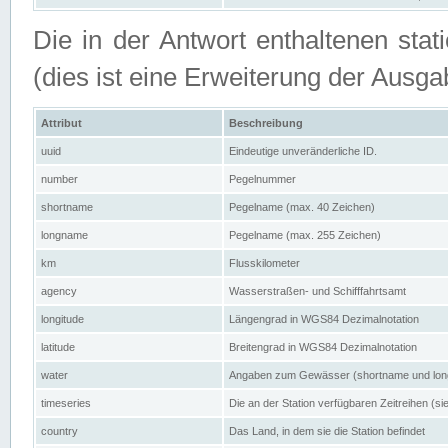
Die in der Antwort enthaltenen stat
(dies ist eine Erweiterung der Au
Attribut
Beschreibung
uuid
Eindeutige unveränderliche ID.
number
Pegelnummer
shortname
Pegelname (max. 40 Zeichen)
longname
Pegelname (max. 255 Zeichen)
km
Flusskilometer
agency
Wasserstraßen- und Schifffahrtsamt
longitude
Längengrad in WGS84 Dezimalnotation
latitude
Breitengrad in WGS84 Dezimalnotation
water
Angaben zum Gewässer (shortname und lo
timeseries
Die an der Station verfügbaren Zeitreihen (si
country
Das Land, in dem sie die Station befindet