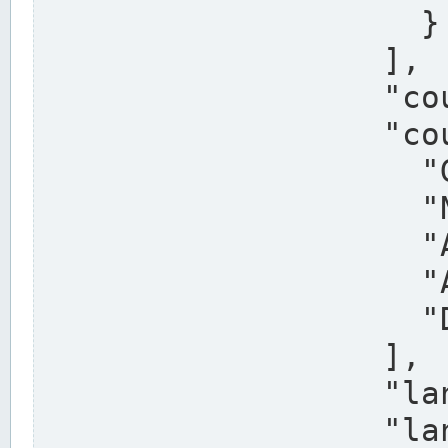
                    }

                  ],

                  "country": "Deutschland",

                  "country_alternatives": [

                    "Germany",

                    "Niemcy",

                    "Alemaña",

                    "Allemagne",

                    "Duitsland"

                  ],

                  "land": "Nordrhein-Westfalen",

                  "land_alternatives": [
