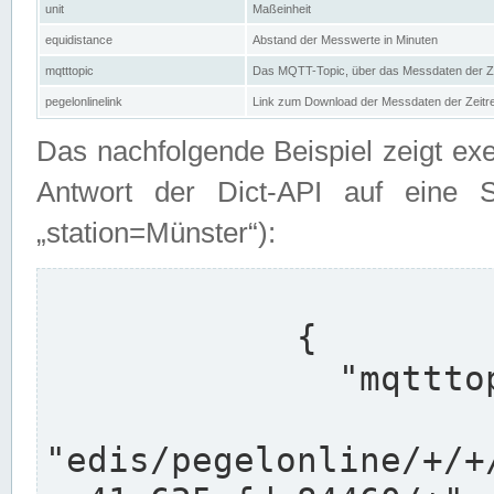
unit
Maßeinheit
equidistance
Abstand der Messwerte in Minuten
mqtttopic
Das MQTT-Topic, über das Messdaten der Ze
pegelonlinelink
Link zum Download der Messdaten der Zeit
Das nachfolgende Beispiel zeigt ex
Antwort der Dict-API auf eine 
„station=Münster“):
            {

              "mqtttopics": [

"edis/pegelonline/+/+