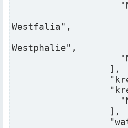
                    "North Rhine-Westphalia",

                    "Nadreni
Westfalia",

                    "Rhéna
Westphalie",

                    "Noordrijn-Westfalen"

                  ],

                  "kreis": "Münster",

                  "kreis_alternatives": [

                    "Munster"

                  ],

                  "water_alternatives": [
