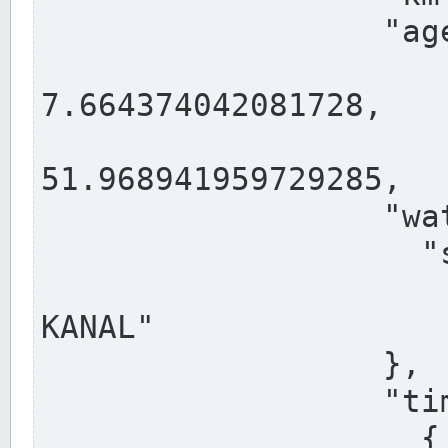
                  "agency": "RHEINE",

                  
7.664374042081728,

                 
51.968941959729285,

                  "water": {

                    "shortname": "DEK",

                    "longname": "DORTMUND-E
KANAL"

                  },

                  "timeseries": [

                    {
