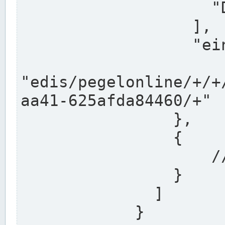
                    "DEK"

                  ],

                  "einzugsgebiet": "Ems",

                  
"edis/pegelonline/+/+
aa41-625afda84460/+"

                },

                {

                    // Weitere Stationen

                }

              ]

            }
