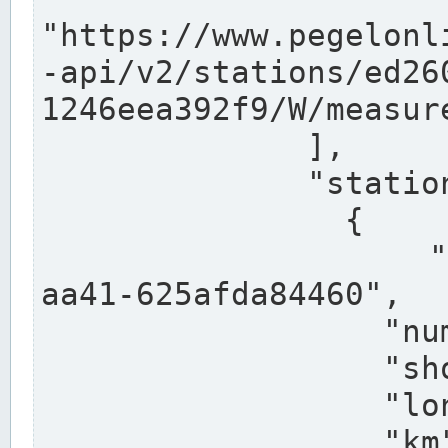
"https://www.pegelonl
-api/v2/stations/ed26
1246eea392f9/W/measure
              ],

              "stations": [

                {

                  "uuid": "ccd3e8f1-39e9-4e09-
aa41-625afda84460",

                  "number": "27800040",

                  "shortname": "MÜNSTER OW",

                  "longname": "MÜNSTER OW",

                  "km": 70.315,
