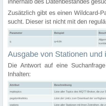
innerhalb des Datenbestandes gesuc
Zusätzlich gibt es einen Wildcard-P
sucht. Dieser ist nicht mit den reg
Parameter
Beispiel
Besch
Allgem
q
q=köln
kombin
Ausgabe von Stationen und i
Die Antwort auf eine Suchanfrag
Inhalten:
Attribut
Beschreibung
mqtttopics
Liste aller Topics des MQTT-Broker, die zur
pegelonlinelinks
Liste der Links zum Download der verfügba
stations
Liste aller Stationen mit ihren Zeitreihen, di