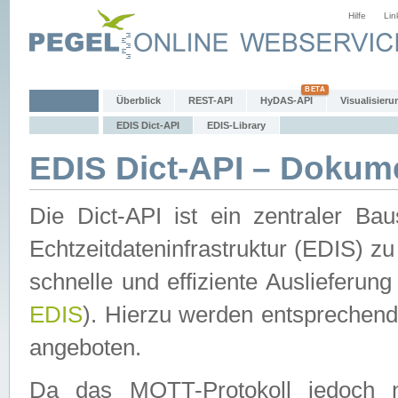
Hilfe
Lin
Überblick
REST-API
HyDAS-API
Visualisieru
EDIS Dict-API
EDIS-Library
EDIS Dict-API – Dokum
Die Dict-API ist ein zentraler 
Echtzeitdateninfrastruktur (EDIS) zu
schnelle und effiziente Auslieferun
EDIS
). Hierzu werden entspreche
angeboten.
Da das MQTT-Protokoll jedoch n