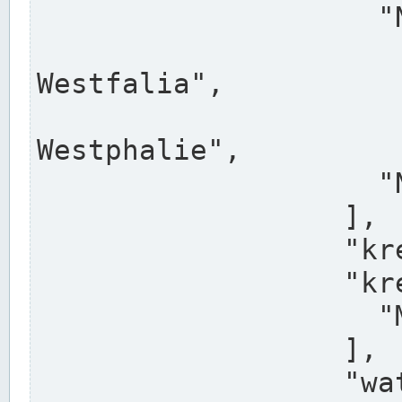
                    "North Rhine-Westphalia",

                    "Nadreni
Westfalia",

                    "Rhéna
Westphalie",

                    "Noordrijn-Westfalen"

                  ],

                  "kreis": "Münster",

                  "kreis_alternatives": [

                    "Munster"

                  ],

                  "water_alternatives": [
