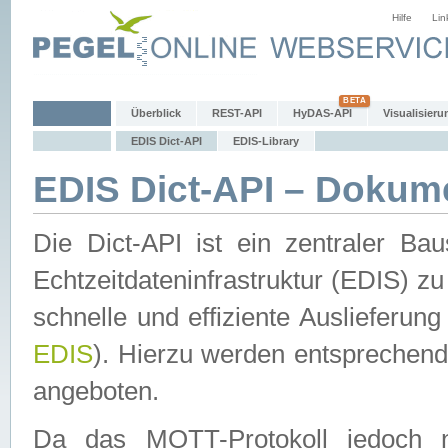
Hilfe
Lin
Überblick
REST-API
HyDAS-API
Visualisieru
EDIS Dict-API
EDIS-Library
EDIS Dict-API – Dokum
Die Dict-API ist ein zentraler 
Echtzeitdateninfrastruktur (EDIS) zu
schnelle und effiziente Auslieferun
EDIS
). Hierzu werden entspreche
angeboten.
Da das MQTT-Protokoll jedoch n