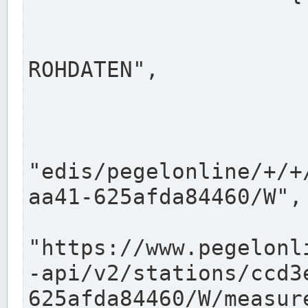
                      "shortname": "W"
                      "longname": "WASSER
ROHDATEN",

                      "unit": "m+NN",
                      "equidistance": 1
                    
"edis/pegelonline/+/+
aa41-625afda84460/W",

                      "pegel
"https://www.pegelonl
-api/v2/stations/ccd3
625afda84460/W/measure