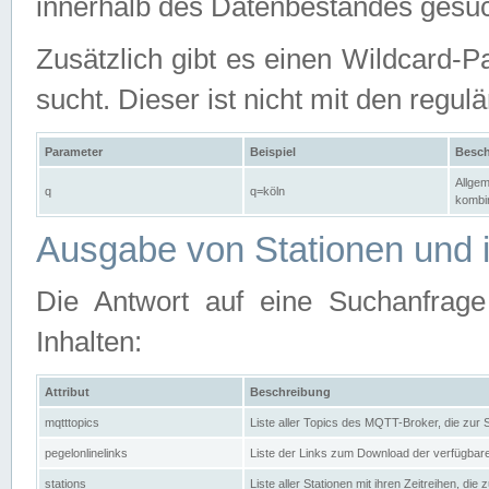
innerhalb des Datenbestandes gesuc
Zusätzlich gibt es einen Wildcard-P
sucht. Dieser ist nicht mit den reg
Parameter
Beispiel
Besch
Allgem
q
q=köln
kombin
Ausgabe von Stationen und i
Die Antwort auf eine Suchanfrag
Inhalten:
Attribut
Beschreibung
mqtttopics
Liste aller Topics des MQTT-Broker, die zur
pegelonlinelinks
Liste der Links zum Download der verfügba
stations
Liste aller Stationen mit ihren Zeitreihen, di