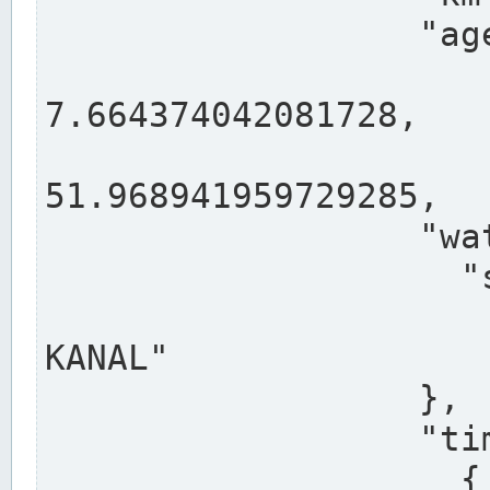
                  "agency": "RHEINE",

                  
7.664374042081728,

                 
51.968941959729285,

                  "water": {

                    "shortname": "DEK",

                    "longname": "DORTMUND-E
KANAL"

                  },

                  "timeseries": [

                    {
