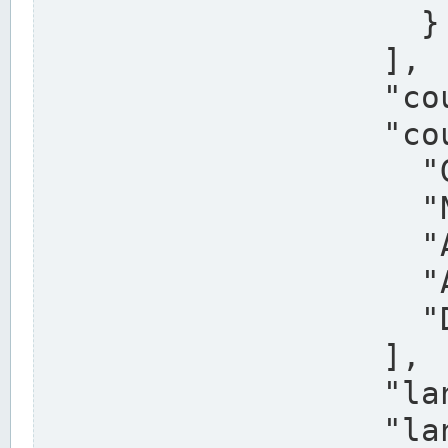
                    }

                  ],

                  "country": "Deutschland",

                  "country_alternatives": [

                    "Germany",

                    "Niemcy",

                    "Alemaña",

                    "Allemagne",

                    "Duitsland"

                  ],

                  "land": "Nordrhein-Westfalen",

                  "land_alternatives": [
