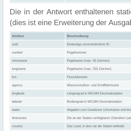
Die in der Antwort enthaltenen stat
(dies ist eine Erweiterung der Au
Attribut
Beschreibung
uuid
Eindeutige unveränderliche ID.
number
Pegelnummer
shortname
Pegelname (max. 40 Zeichen)
longname
Pegelname (max. 255 Zeichen)
km
Flusskilometer
agency
Wasserstraßen- und Schifffahrtsamt
longitude
Längengrad in WGS84 Dezimalnotation
latitude
Breitengrad in WGS84 Dezimalnotation
water
Angaben zum Gewässer (shortname und lo
timeseries
Die an der Station verfügbaren Zeitreihen (si
country
Das Land, in dem sie die Station befindet