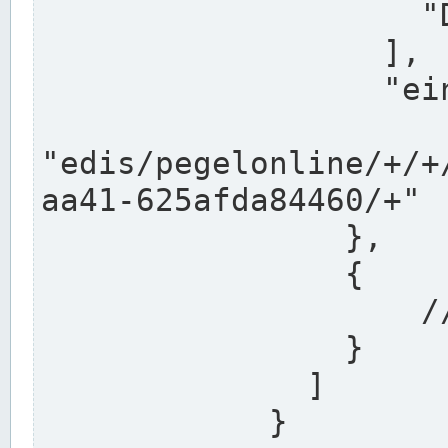
                    "DEK"

                  ],

                  "einzugsgebiet": "Ems",

                  
"edis/pegelonline/+/+
aa41-625afda84460/+"

                },

                {

                    // Weitere Stationen

                }

              ]

            }
