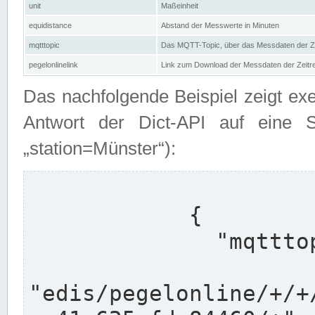
unit
Maßeinheit
equidistance
Abstand der Messwerte in Minuten
mqtttopic
Das MQTT-Topic, über das Messdaten der Ze
pegelonlinelink
Link zum Download der Messdaten der Zeit
Das nachfolgende Beispiel zeigt ex
Antwort der Dict-API auf eine 
„station=Münster“):
            {

              "mqtttopics": [

"edis/pegelonline/+/+