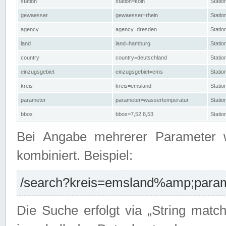
station
station=köln
Stati
gewaesser
gewaesser=rhein
Stati
agency
agency=dresden
Stati
land
land=hamburg
Stati
country
country=deutschland
Statio
einzugsgebiet
einzugsgebiet=ems
Stati
kreis
kreis=emsland
Stati
parameter
parameter=wassertemperatur
Stati
bbox
bbox=7,52,8,53
Statio
Bei Angabe mehrerer Parameter 
kombiniert. Beispiel:
/search?kreis=emsland%amp;parame
Die Suche erfolgt via „String matc