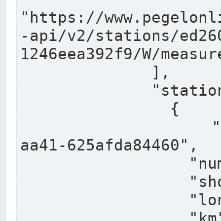
"https://www.pegelonl
-api/v2/stations/ed26
1246eea392f9/W/measure
              ],

              "stations": [

                {

                  "uuid": "ccd3e8f1-39e9-4e09-
aa41-625afda84460",

                  "number": "27800040",

                  "shortname": "MÜNSTER OW",

                  "longname": "MÜNSTER OW",

                  "km": 70.315,
