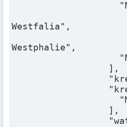
                    "North Rhine-Westphalia",

                    "Nadreni
Westfalia",

                    "Rhéna
Westphalie",

                    "Noordrijn-Westfalen"

                  ],

                  "kreis": "Münster",

                  "kreis_alternatives": [

                    "Munster"

                  ],

                  "water_alternatives": [
