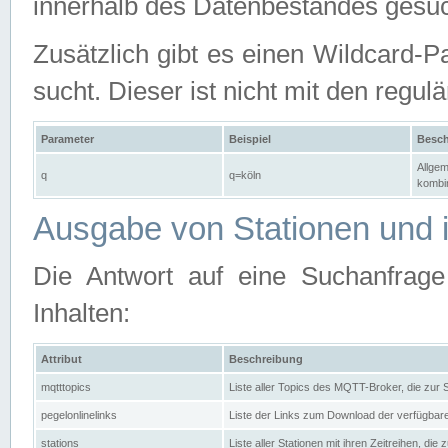
innerhalb des Datenbestandes gesuc
Zusätzlich gibt es einen Wildcard-P
sucht. Dieser ist nicht mit den reg
Parameter
Beispiel
Besch
Allgem
q
q=köln
kombin
Ausgabe von Stationen und i
Die Antwort auf eine Suchanfrag
Inhalten:
Attribut
Beschreibung
mqtttopics
Liste aller Topics des MQTT-Broker, die zur
pegelonlinelinks
Liste der Links zum Download der verfügba
stations
Liste aller Stationen mit ihren Zeitreihen, di