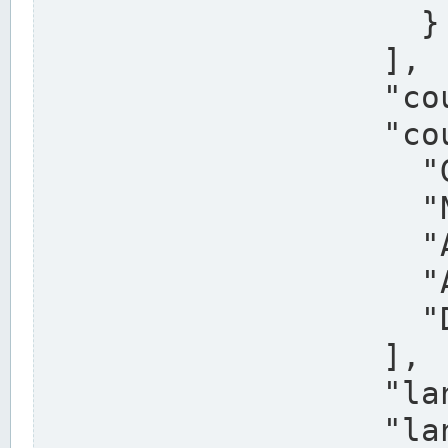
                    }

                  ],

                  "country": "Deutschland",

                  "country_alternatives": [

                    "Germany",

                    "Niemcy",

                    "Alemaña",

                    "Allemagne",

                    "Duitsland"

                  ],

                  "land": "Nordrhein-Westfalen",

                  "land_alternatives": [
