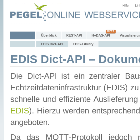
Hilfe
Lin
Überblick
REST-API
HyDAS-API
Visualisieru
EDIS Dict-API
EDIS-Library
EDIS Dict-API – Dokum
Die Dict-API ist ein zentraler 
Echtzeitdateninfrastruktur (EDIS) zu
schnelle und effiziente Auslieferun
EDIS
). Hierzu werden entspreche
angeboten.
Da das MQTT-Protokoll jedoch n