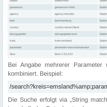
station
station=köln
Stati
gewaesser
gewaesser=rhein
Stati
agency
agency=dresden
Stati
land
land=hamburg
Stati
country
country=deutschland
Statio
einzugsgebiet
einzugsgebiet=ems
Stati
kreis
kreis=emsland
Stati
parameter
parameter=wassertemperatur
Stati
bbox
bbox=7,52,8,53
Statio
Bei Angabe mehrerer Parameter 
kombiniert. Beispiel:
/search?kreis=emsland%amp;parame
Die Suche erfolgt via „String matc