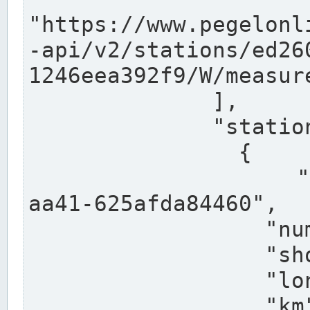
"https://www.pegelonl
-api/v2/stations/ed26
1246eea392f9/W/measure
              ],

              "stations": [

                {

                  "uuid": "ccd3e8f1-39e9-4e09-
aa41-625afda84460",

                  "number": "27800040",

                  "shortname": "MÜNSTER OW",

                  "longname": "MÜNSTER OW",

                  "km": 70.315,
