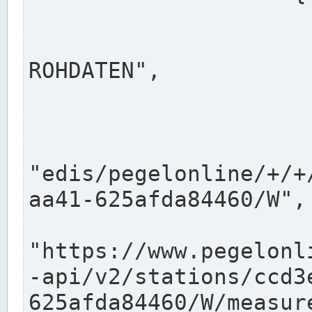
                      "shortname": "W"
                      "longname": "WASSER
ROHDATEN",

                      "unit": "m+NN",
                      "equidistance": 1
                    
"edis/pegelonline/+/+
aa41-625afda84460/W",

                      "pegel
"https://www.pegelonl
-api/v2/stations/ccd3
625afda84460/W/measure