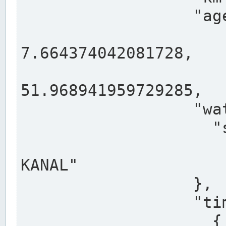
                  "agency": "RHEINE",

                  
7.664374042081728,

                 
51.968941959729285,

                  "water": {

                    "shortname": "DEK",

                    "longname": "DORTMUND-E
KANAL"

                  },

                  "timeseries": [

                    {
