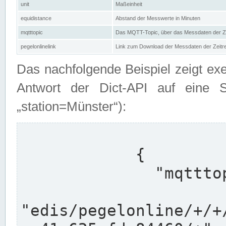
unit
Maßeinheit
equidistance
Abstand der Messwerte in Minuten
mqtttopic
Das MQTT-Topic, über das Messdaten der Ze
pegelonlinelink
Link zum Download der Messdaten der Zeit
Das nachfolgende Beispiel zeigt ex
Antwort der Dict-API auf eine 
„station=Münster“):
            {

              "mqtttopics": [

"edis/pegelonline/+/+