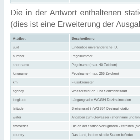
Die in der Antwort enthaltenen stat
(dies ist eine Erweiterung der Au
Attribut
Beschreibung
uuid
Eindeutige unveränderliche ID.
number
Pegelnummer
shortname
Pegelname (max. 40 Zeichen)
longname
Pegelname (max. 255 Zeichen)
km
Flusskilometer
agency
Wasserstraßen- und Schifffahrtsamt
longitude
Längengrad in WGS84 Dezimalnotation
latitude
Breitengrad in WGS84 Dezimalnotation
water
Angaben zum Gewässer (shortname und lo
timeseries
Die an der Station verfügbaren Zeitreihen (si
country
Das Land, in dem sie die Station befindet