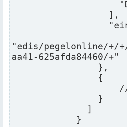
                    "DEK"

                  ],

                  "einzugsgebiet": "Ems",

                  
"edis/pegelonline/+/+
aa41-625afda84460/+"

                },

                {

                    // Weitere Stationen

                }

              ]

            }
