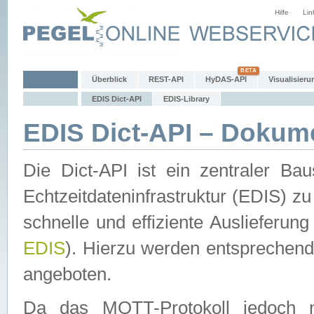
Hilfe
Lin
Überblick
REST-API
HyDAS-API
Visualisieru
EDIS Dict-API
EDIS-Library
EDIS Dict-API – Dokum
Die Dict-API ist ein zentraler 
Echtzeitdateninfrastruktur (EDIS) zu
schnelle und effiziente Auslieferun
EDIS
). Hierzu werden entspreche
angeboten.
Da das MQTT-Protokoll jedoch n