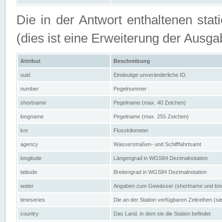
Die in der Antwort enthaltenen stat
(dies ist eine Erweiterung der Au
Attribut
Beschreibung
uuid
Eindeutige unveränderliche ID.
number
Pegelnummer
shortname
Pegelname (max. 40 Zeichen)
longname
Pegelname (max. 255 Zeichen)
km
Flusskilometer
agency
Wasserstraßen- und Schifffahrtsamt
longitude
Längengrad in WGS84 Dezimalnotation
latitude
Breitengrad in WGS84 Dezimalnotation
water
Angaben zum Gewässer (shortname und lo
timeseries
Die an der Station verfügbaren Zeitreihen (si
country
Das Land, in dem sie die Station befindet