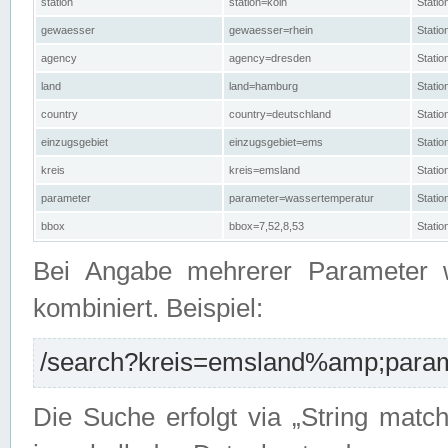
station
station=köln
Stati
gewaesser
gewaesser=rhein
Stati
agency
agency=dresden
Stati
land
land=hamburg
Stati
country
country=deutschland
Statio
einzugsgebiet
einzugsgebiet=ems
Stati
kreis
kreis=emsland
Stati
parameter
parameter=wassertemperatur
Stati
bbox
bbox=7,52,8,53
Statio
Bei Angabe mehrerer Parameter 
kombiniert. Beispiel:
/search?kreis=emsland%amp;parame
Die Suche erfolgt via „String matc