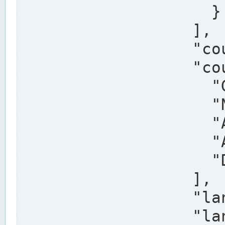
                    }

                  ],

                  "country": "Deutschland",

                  "country_alternatives": [

                    "Germany",

                    "Niemcy",

                    "Alemaña",

                    "Allemagne",

                    "Duitsland"

                  ],

                  "land": "Nordrhein-Westfalen",

                  "land_alternatives": [
