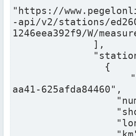
"https://www.pegelonl
-api/v2/stations/ed26
1246eea392f9/W/measure
              ],

              "stations": [

                {

                  "uuid": "ccd3e8f1-39e9-4e09-
aa41-625afda84460",

                  "number": "27800040",

                  "shortname": "MÜNSTER OW",

                  "longname": "MÜNSTER OW",

                  "km": 70.315,
