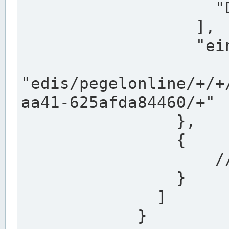
                    "DEK"

                  ],

                  "einzugsgebiet": "Ems",

                  
"edis/pegelonline/+/+
aa41-625afda84460/+"

                },

                {

                    // Weitere Stationen

                }

              ]

            }
