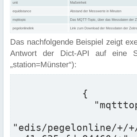
unit
Maßeinheit
equidistance
Abstand der Messwerte in Minuten
mqtttopic
Das MQTT-Topic, über das Messdaten der Ze
pegelonlinelink
Link zum Download der Messdaten der Zeit
Das nachfolgende Beispiel zeigt ex
Antwort der Dict-API auf eine 
„station=Münster“):
            {

              "mqtttopics": [

"edis/pegelonline/+/+