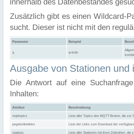
innerhalb des Datenbestandes gesuc
Zusätzlich gibt es einen Wildcard-P
sucht. Dieser ist nicht mit den reg
Parameter
Beispiel
Besch
Allgem
q
q=köln
kombin
Ausgabe von Stationen und i
Die Antwort auf eine Suchanfrag
Inhalten:
Attribut
Beschreibung
mqtttopics
Liste aller Topics des MQTT-Broker, die zur
pegelonlinelinks
Liste der Links zum Download der verfügba
stations
Liste aller Stationen mit ihren Zeitreihen, di