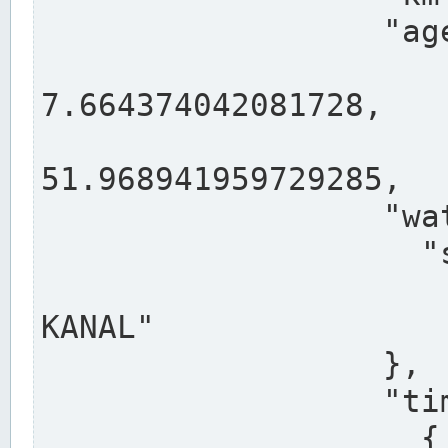
                  "agency": "RHEINE",

                  
7.664374042081728,

                 
51.968941959729285,

                  "water": {

                    "shortname": "DEK",

                    "longname": "DORTMUND-E
KANAL"

                  },

                  "timeseries": [

                    {
