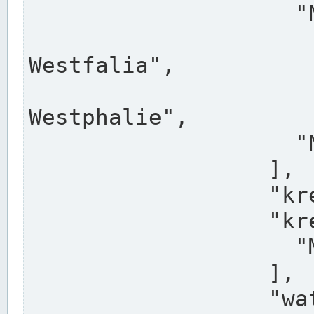
                    "North Rhine-Westphalia",

                    "Nadreni
Westfalia",

                    "Rhéna
Westphalie",

                    "Noordrijn-Westfalen"

                  ],

                  "kreis": "Münster",

                  "kreis_alternatives": [

                    "Munster"

                  ],

                  "water_alternatives": [
