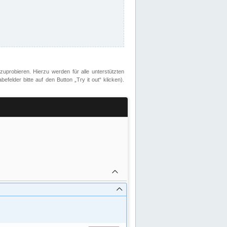
zuprobieren. Hierzu werden für alle unterstützten
lder bitte auf den Button „Try it out“ klicken).