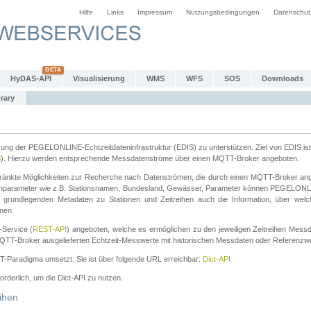
Hilfe
Links
Impressum
Nutzungsbedingungen
Datenschut
HyDAS-API
Visualisierung
WMS
WFS
SOS
Downloads
rary
tzung der PEGELONLINE-Echtzeitdateninfrastruktur (EDIS) zu unterstützen. Ziel von EDIS ist 
S
). Hierzu werden entsprechende Messdatenströme über einen MQTT-Broker angeboten.
änkte Möglichkeiten zur Recherche nach Datenströmen, die durch einen MQTT-Broker ange
chparameter wie z.B. Stationsnamen, Bundesland, Gewässer, Parameter können PEGELONL
n grundlegenden Metadaten zu Stationen und Zeitreihen auch die Information, über wel
nen.
Service (
REST-API
) angeboten, welche es ermöglichen zu den jeweiligen Zeitreihen Mess
QTT-Broker ausgelieferten Echtzeit-Messwerte mit historischen Messdaten oder Referenzwer
ST-Paradigma umsetzt. Sie ist über folgende URL erreichbar:
Dict-API
forderlich, um die Dict-API zu nutzen.
ihen