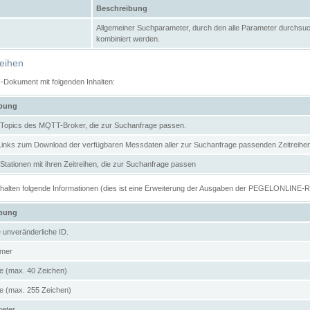
Beschreibung
Allgemeiner Suchparameter, durch den alle Parameter durchsuc
kombiniert werden.
reihen
N-Dokument mit folgenden Inhalten:
ibung
er Topics des MQTT-Broker, die zur Suchanfrage passen.
 Links zum Download der verfügbaren Messdaten aller zur Suchanfrage passenden Zeitrei
r Stationen mit ihren Zeitreihen, die zur Suchanfrage passen
enthalten folgende Informationen (dies ist eine Erweiterung der Ausgaben der PEGELONLINE-
ibung
e unveränderliche ID.
mer
 (max. 40 Zeichen)
 (max. 255 Zeichen)
meter