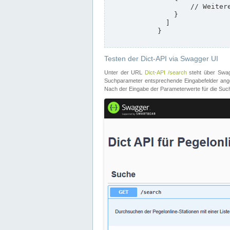
                    // Weitere Stationen

                }

              ]

            }

Testen der Dict-API via Swagger UI
Unter der URL
Dict-API /search
steht über Swagg
Suchparameter entsprechende Eingabefelder angeb
Nach der Eingabe der Parameterwerte für die Suche