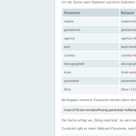
Um die Suche nach Stationen und ihren Zeitreihe
Parameter
Beispiel
station
station=kö
gewaesser
gewaesse
agency
agency=d
land
land=ham
country
country=d
einzugsgebiet
einzugsg
kreis
kreis=em
parameter
paramete
bbox
bbox=7,52
Bei Angabe mehrerer Parameter werden diese durc
/search?kreis=emsland%amp;parameter=lufttemp
Die Suche erfolgt via „String matching“, es wird
Zusätzlich gibt es einen Wildcard-Parameter, welc