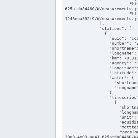
                "https://www.pegelonline.wsv.de/webservices/rest-api/v2/stations/ccd3e8f1-39e9-4e09-aa41-
625afda84460/W/measurements.js
                "https://www.pegelonline.wsv.de/webservices/rest-api/v2/stations/ed260406-bdd6-42ef-bf2a-
1246eea392f9/W/measurements.js
              ],

              "stations": [

                {

                  "uuid": "ccd3e8f1-39e9-4e09-aa41-625afda84460",

                  "number": "27800040",

                  "shortname": "MÜNSTER OW",

                  "longname": "MÜNSTER OW",

                  "km": 70.315,

                  "agency": "RHEINE",

                  "longitude": 7.664374042081728,

                  "latitude": 51.968941959729285,

                  "water": {

                    "shortname": "DEK",

                    "longname": "DORTMUND-EMS-KANAL"

                  },

                  "timeseries": [

                    {

                      "shortname": "W",

                      "longname": "WASSERSTAND ROHDATEN",

                      "unit": "m+NN",

                      "equidistance": 1,

                      "mqtttopic": "edis/pegelonline/+/+/+/+/ccd3e8f1-39e9-4e09-aa41-625afda84460/W",

                      "pegelonlinelink": "https://www.pegelonline.wsv.de/webservices/rest-api/v2/stations/ccd3e8f1-
39e9-4e09-aa41-625afda84460/W/