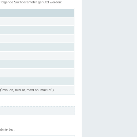
n folgende Suchparameter genutzt werden:
 (`minLon, minLat, maxLon, maxLat`)
binierbar: