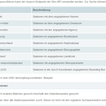
n auszuführen kann der /search Endpunkt der Dict-API verwendet werden. Zur Suche könne
Beschreibung
ln
Stationen mit dem angegebenen Namen
r=rhein
Stationen an dem angegebenen Gewässer
resden
Stationen mit der angegebenen Agency
burg
Stationen im angegebenen Bundesland
eutschland
Stationen im angegebenen Nationalstaat
ebiet=ems
Stationen im angegebenen Einzugsgebiet
sland
Stationen im angegebenen Landkreis
r=wassertemperatur
Stationen mit angegebenem Messparameter
,8,53
Stationen in der durch Koordinaten angegebenen Bounding Box
h eine UND-Verknüpfung kombiniert. Beispiel:
eratur
 nach exakten Matches gesucht innerhalb des Datenbestandes gesucht.
her über alle Stationsparameter sucht. Dieser ist nicht mit den regulären Suchparametern kom