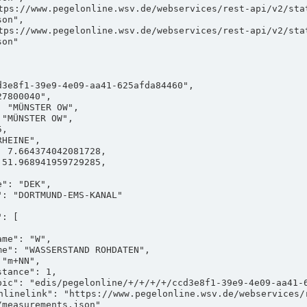
on",

on"

measurements.json"
