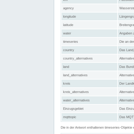
agency
Wasserstr
longitude
Längengra
latitude
Breitengr
water
Angaben 
timeseries
Die an der
country
Das Land, 
country_alternatives
Alternativ
land
Das Bundes
land_alternatives
Alternativ
kreis
Der Landkr
kreis_alternatives
Alternativ
water_alternatives
Alternati
Einzugsgebiet
Das Einzug
mqtttopic
Das MQTT-
Die in der Antwort enthaltenen timeseries-Objekt