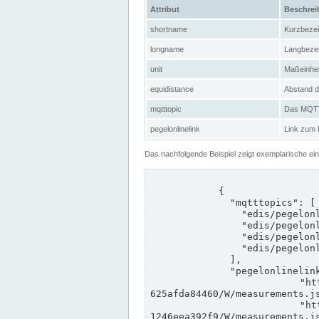
Attribut
Beschre
shortname
Kurzbeze
longname
Langbeze
unit
Maßeinhei
equidistance
Abstand d
mqtttopic
Das MQTT-
pegelonlinelink
Link zum
Das nachfolgende Beispiel zeigt exemplarische ei
            {

              "mqtttopics": [

                "edis/pegelonline/+/+/+/+/ccd3e8f1-39e9-4e09-aa41-625afda84460/+",

                "edis/pegelonline/+/+/+/+/ed260406-bdd6-42ef-bf2a-1246eea392f9/+",

                "edis/pegelonline/+/+/+/+/ccd3e8f1-39e9-4e09-aa41-625afda84460/+",

                "edis/pegelonline/+/+/+/+/ed260406-bdd6-42ef-bf2a-1246eea392f9/+"

              ],

              "pegelonlinelinks": [

                "https://www.pegelonline.wsv.de/webservices/rest-api/v2/stations/ccd3e8f1-39e9-4e09-aa41-
625afda84460/W/measurements.js
                "https://www.pegelonline.wsv.de/webservices/rest-api/v2/stations/ed260406-bdd6-42ef-bf2a-
1246eea392f9/W/measurements.js