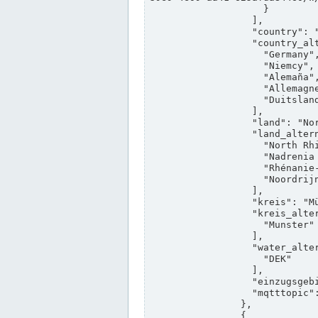
                    }

                  ],

                  "country": "Deutschland",

                  "country_alternatives": [

                    "Germany",

                    "Niemcy",

                    "Alemaña",

                    "Allemagne",

                    "Duitsland"

                  ],

                  "land": "Nordrhein-Westfalen",

                  "land_alternatives": [

                    "North Rhine-Westphalia",

                    "Nadrenia Północna-Westfalia",

                    "Rhénanie-du-Nord-Westphalie",

                    "Noordrijn-Westfalen"

                  ],

                  "kreis": "Münster",

                  "kreis_alternatives": [

                    "Munster"

                  ],

                  "water_alternatives": [

                    "DEK"

                  ],

                  "einzugsgebiet": "Ems",

                  "mqtttopic": "edis/pegelonline/+/+/+/+/ccd3e8f1-39e9-4e09-aa41-625afda84460/+"

                },

                {
