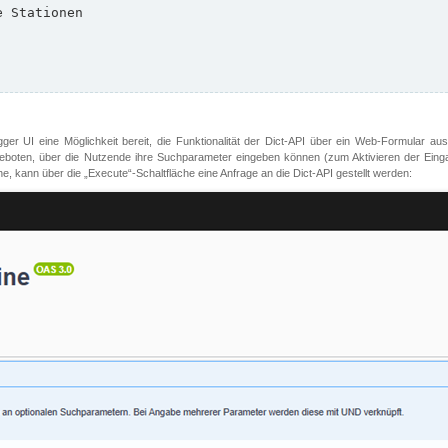
er UI eine Möglichkeit bereit, die Funktionalität der Dict-API über ein Web-Formular aus
oten, über die Nutzende ihre Suchparameter eingeben können (zum Aktivieren der Eingabefe
, kann über die „Execute“-Schaltfläche eine Anfrage an die Dict-API gestellt werden: