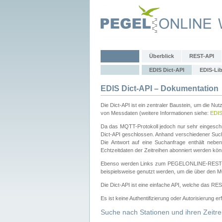
Überblick
REST-API
EDIS Dict-API
EDIS-Lib
EDIS Dict-API – Dokumentation
Die Dict-API ist ein zentraler Baustein, um die Nu
von Messdaten (weitere Informationen siehe:
EDI
Da das MQTT-Protokoll jedoch nur sehr eingeschr
Dict-API geschlossen. Anhand verschiedener Su
Die Antwort auf eine Suchanfrage enthält nebe
Echtzeitdaten der Zeitreihen abonniert werden kön
Ebenso werden Links zum PEGELONLINE-REST-
beispielsweise genutzt werden, um die über den M
Die Dict-API ist eine einfache API, welche das RE
Es ist keine Authentifizierung oder Autorisierung er
Suche nach Stationen und ihren Zeitre