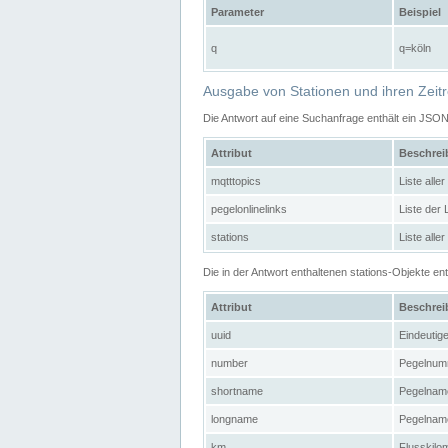
Parameter
Beispiel
q
q=köln
Ausgabe von Stationen und ihren Zeit
Die Antwort auf eine Suchanfrage enthält ein JSO
Attribut
Beschre
mqtttopics
Liste all
pegelonlinelinks
Liste der
stations
Liste alle
Die in der Antwort enthaltenen stations-Objekte 
Attribut
Beschre
uuid
Eindeutig
number
Pegelnum
shortname
Pegelname
longname
Pegelname
km
Flusskilo