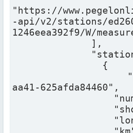
"https://www.pegelonl
-api/v2/stations/ed26
1246eea392f9/W/measure
              ],

              "stations": [

                {

                  "uuid": "ccd3e8f1-39e9-4e09-
aa41-625afda84460",

                  "number": "27800040",

                  "shortname": "MÜNSTER OW",

                  "longname": "MÜNSTER OW",

                  "km": 70.315,
