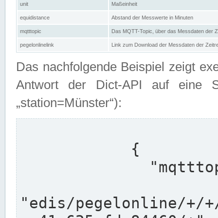
unit
Maßeinheit
equidistance
Abstand der Messwerte in Minuten
mqtttopic
Das MQTT-Topic, über das Messdaten der Ze
pegelonlinelink
Link zum Download der Messdaten der Zeit
Das nachfolgende Beispiel zeigt ex
Antwort der Dict-API auf eine 
„station=Münster“):
            {

              "mqtttopics": [

"edis/pegelonline/+/+