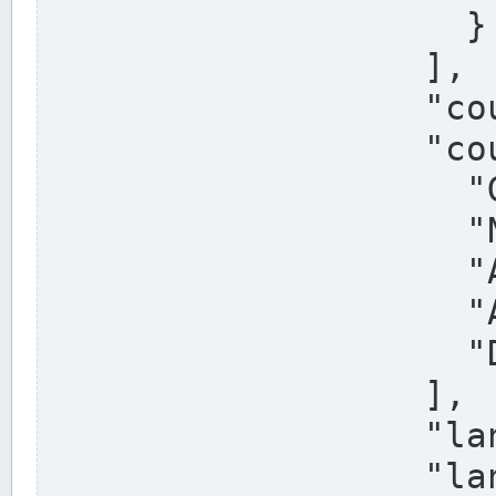
                    }

                  ],

                  "country": "Deutschland",

                  "country_alternatives": [

                    "Germany",

                    "Niemcy",

                    "Alemaña",

                    "Allemagne",

                    "Duitsland"

                  ],

                  "land": "Nordrhein-Westfalen",

                  "land_alternatives": [
