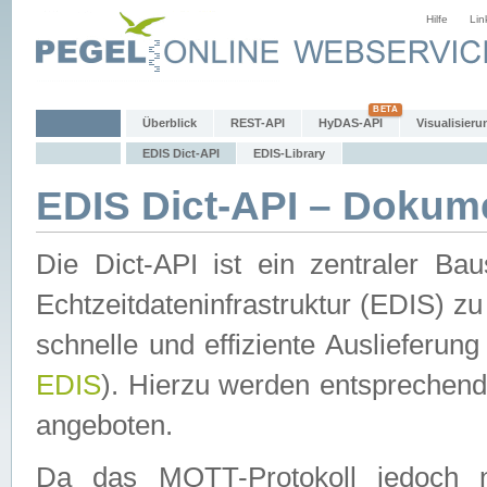
Hilfe
Lin
Überblick
REST-API
HyDAS-API
Visualisieru
EDIS Dict-API
EDIS-Library
EDIS Dict-API – Dokum
Die Dict-API ist ein zentraler 
Echtzeitdateninfrastruktur (EDIS) zu
schnelle und effiziente Auslieferun
EDIS
). Hierzu werden entspreche
angeboten.
Da das MQTT-Protokoll jedoch n