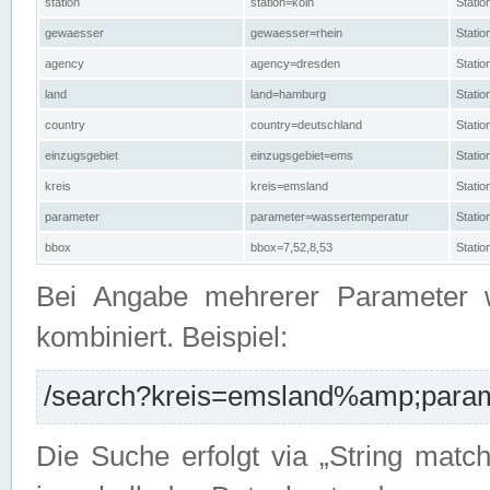
station
station=köln
Stati
gewaesser
gewaesser=rhein
Stati
agency
agency=dresden
Stati
land
land=hamburg
Stati
country
country=deutschland
Statio
einzugsgebiet
einzugsgebiet=ems
Stati
kreis
kreis=emsland
Stati
parameter
parameter=wassertemperatur
Stati
bbox
bbox=7,52,8,53
Statio
Bei Angabe mehrerer Parameter 
kombiniert. Beispiel:
/search?kreis=emsland%amp;parame
Die Suche erfolgt via „String matc