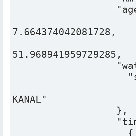
                  "agency": "RHEINE",

                  
7.664374042081728,

                 
51.968941959729285,

                  "water": {

                    "shortname": "DEK",

                    "longname": "DORTMUND-E
KANAL"

                  },

                  "timeseries": [

                    {
