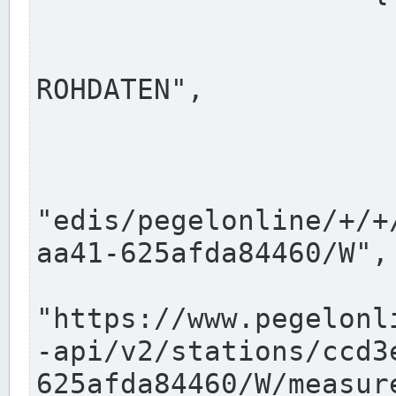
                      "shortname": "W"
                      "longname": "WASSER
ROHDATEN",

                      "unit": "m+NN",
                      "equidistance": 1
                    
"edis/pegelonline/+/+
aa41-625afda84460/W",

                      "pegel
"https://www.pegelonl
-api/v2/stations/ccd3
625afda84460/W/measure