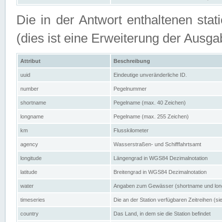
Die in der Antwort enthaltenen stat
(dies ist eine Erweiterung der Au
Attribut
Beschreibung
uuid
Eindeutige unveränderliche ID.
number
Pegelnummer
shortname
Pegelname (max. 40 Zeichen)
longname
Pegelname (max. 255 Zeichen)
km
Flusskilometer
agency
Wasserstraßen- und Schifffahrtsamt
longitude
Längengrad in WGS84 Dezimalnotation
latitude
Breitengrad in WGS84 Dezimalnotation
water
Angaben zum Gewässer (shortname und lo
timeseries
Die an der Station verfügbaren Zeitreihen (si
country
Das Land, in dem sie die Station befindet