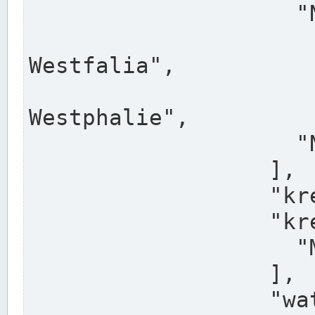
                    "North Rhine-Westphalia",

                    "Nadreni
Westfalia",

                    "Rhéna
Westphalie",

                    "Noordrijn-Westfalen"

                  ],

                  "kreis": "Münster",

                  "kreis_alternatives": [

                    "Munster"

                  ],

                  "water_alternatives": [
