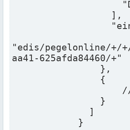
                    "DEK"

                  ],

                  "einzugsgebiet": "Ems",

                  
"edis/pegelonline/+/+
aa41-625afda84460/+"

                },

                {

                    // Weitere Stationen

                }

              ]

            }
