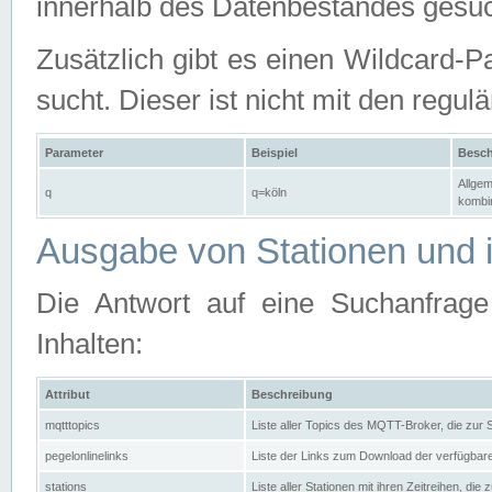
innerhalb des Datenbestandes gesuc
Zusätzlich gibt es einen Wildcard-P
sucht. Dieser ist nicht mit den reg
Parameter
Beispiel
Besch
Allgem
q
q=köln
kombin
Ausgabe von Stationen und i
Die Antwort auf eine Suchanfrag
Inhalten:
Attribut
Beschreibung
mqtttopics
Liste aller Topics des MQTT-Broker, die zur
pegelonlinelinks
Liste der Links zum Download der verfügba
stations
Liste aller Stationen mit ihren Zeitreihen, di