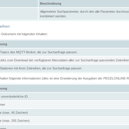
Beschreibung
Allgemeiner Suchparameter, durch den alle Parameter durchsuc
kombiniert werden.
reihen
N-Dokument mit folgenden Inhalten:
ibung
er Topics des MQTT-Broker, die zur Suchanfrage passen.
 Links zum Download der verfügbaren Messdaten aller zur Suchanfrage passenden Zeitrei
r Stationen mit ihren Zeitreihen, die zur Suchanfrage passen
enthalten folgende Informationen (dies ist eine Erweiterung der Ausgaben der PEGELONLINE-
ibung
e unveränderliche ID.
mer
 (max. 40 Zeichen)
 (max. 255 Zeichen)
meter