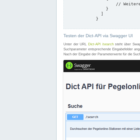
                    // Weitere Stationen

                }

              ]

            }

Testen der Dict-API via Swagger UI
Unter der URL
Dict-API /search
steht über Swagg
Suchparameter entsprechende Eingabefelder angeb
Nach der Eingabe der Parameterwerte für die Suche