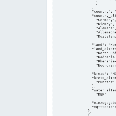
                    }

                  ],

                  "country": "Deutschland",

                  "country_alternatives": [

                    "Germany",

                    "Niemcy",

                    "Alemaña",

                    "Allemagne",

                    "Duitsland"

                  ],

                  "land": "Nordrhein-Westfalen",

                  "land_alternatives": [

                    "North Rhine-Westphalia",

                    "Nadrenia Północna-Westfalia",

                    "Rhénanie-du-Nord-Westphalie",

                    "Noordrijn-Westfalen"

                  ],

                  "kreis": "Münster",

                  "kreis_alternatives": [

                    "Munster"

                  ],

                  "water_alternatives": [

                    "DEK"

                  ],

                  "einzugsgebiet": "Ems",

                  "mqtttopic": "edis/pegelonline/+/+/+/+/ccd3e8f1-39e9-4e09-aa41-625afda84460/+"

                },

                {
