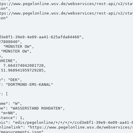
on",

on"

measurements.json"
