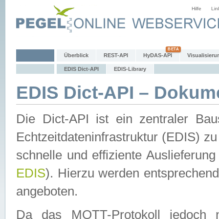
Hilfe
Lin
Überblick
REST-API
HyDAS-API
Visualisieru
EDIS Dict-API
EDIS-Library
EDIS Dict-API – Dokum
Die Dict-API ist ein zentraler 
Echtzeitdateninfrastruktur (EDIS) zu
schnelle und effiziente Auslieferun
EDIS
). Hierzu werden entspreche
angeboten.
Da das MQTT-Protokoll jedoch n