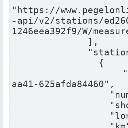
"https://www.pegelonl
-api/v2/stations/ed26
1246eea392f9/W/measure
              ],

              "stations": [

                {

                  "uuid": "ccd3e8f1-39e9-4e09-
aa41-625afda84460",

                  "number": "27800040",

                  "shortname": "MÜNSTER OW",

                  "longname": "MÜNSTER OW",

                  "km": 70.315,
