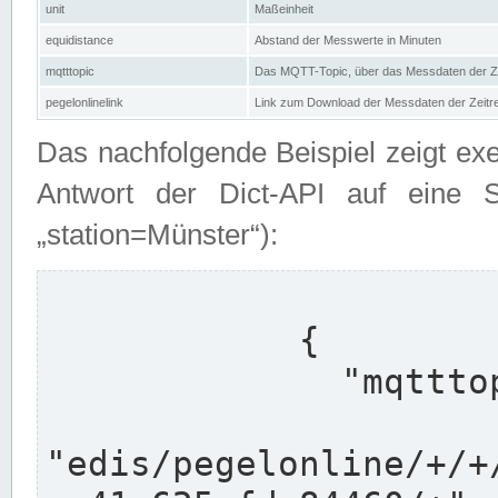
unit
Maßeinheit
equidistance
Abstand der Messwerte in Minuten
mqtttopic
Das MQTT-Topic, über das Messdaten der Ze
pegelonlinelink
Link zum Download der Messdaten der Zeit
Das nachfolgende Beispiel zeigt ex
Antwort der Dict-API auf eine 
„station=Münster“):
            {

              "mqtttopics": [

"edis/pegelonline/+/+