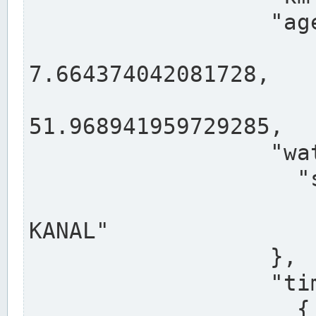
                  "agency": "RHEINE",

                  
7.664374042081728,

                 
51.968941959729285,

                  "water": {

                    "shortname": "DEK",

                    "longname": "DORTMUND-E
KANAL"

                  },

                  "timeseries": [

                    {
