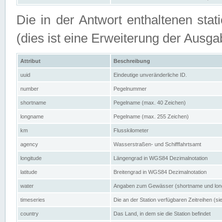
Die in der Antwort enthaltenen stat
(dies ist eine Erweiterung der Au
Attribut
Beschreibung
uuid
Eindeutige unveränderliche ID.
number
Pegelnummer
shortname
Pegelname (max. 40 Zeichen)
longname
Pegelname (max. 255 Zeichen)
km
Flusskilometer
agency
Wasserstraßen- und Schifffahrtsamt
longitude
Längengrad in WGS84 Dezimalnotation
latitude
Breitengrad in WGS84 Dezimalnotation
water
Angaben zum Gewässer (shortname und lo
timeseries
Die an der Station verfügbaren Zeitreihen (si
country
Das Land, in dem sie die Station befindet