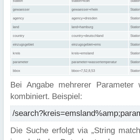
station
station=köln
Stati
gewaesser
gewaesser=rhein
Stati
agency
agency=dresden
Stati
land
land=hamburg
Stati
country
country=deutschland
Statio
einzugsgebiet
einzugsgebiet=ems
Stati
kreis
kreis=emsland
Stati
parameter
parameter=wassertemperatur
Stati
bbox
bbox=7,52,8,53
Statio
Bei Angabe mehrerer Parameter 
kombiniert. Beispiel:
/search?kreis=emsland%amp;parame
Die Suche erfolgt via „String matc