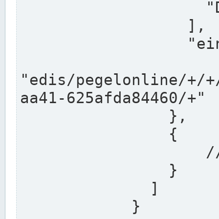
                    "DEK"

                  ],

                  "einzugsgebiet": "Ems",

                  
"edis/pegelonline/+/+
aa41-625afda84460/+"

                },

                {

                    // Weitere Stationen

                }

              ]

            }
