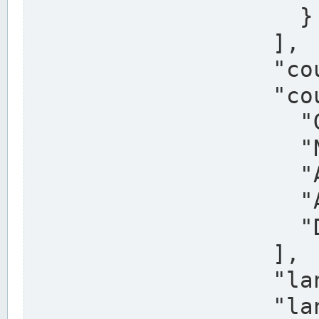
                    }

                  ],

                  "country": "Deutschland",

                  "country_alternatives": [

                    "Germany",

                    "Niemcy",

                    "Alemaña",

                    "Allemagne",

                    "Duitsland"

                  ],

                  "land": "Nordrhein-Westfalen",

                  "land_alternatives": [
