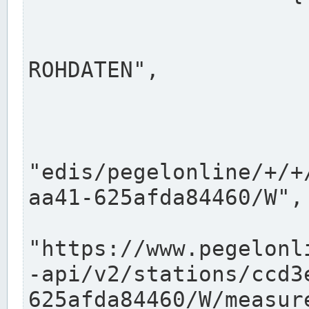
                      "shortname": "W"
                      "longname": "WASSER
ROHDATEN",

                      "unit": "m+NN",
                      "equidistance": 1
                    
"edis/pegelonline/+/+
aa41-625afda84460/W",

                      "pegel
"https://www.pegelonl
-api/v2/stations/ccd3
625afda84460/W/measure