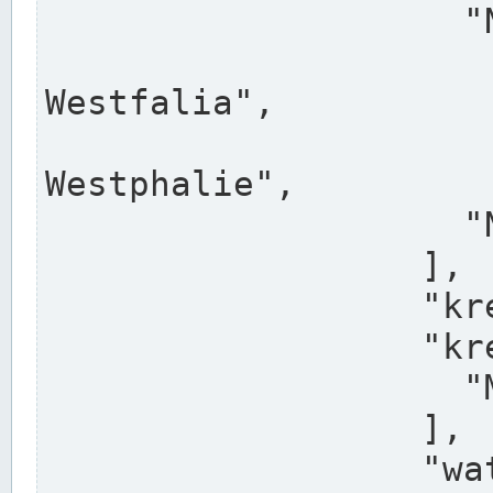
                    "North Rhine-Westphalia",

                    "Nadreni
Westfalia",

                    "Rhéna
Westphalie",

                    "Noordrijn-Westfalen"

                  ],

                  "kreis": "Münster",

                  "kreis_alternatives": [

                    "Munster"

                  ],

                  "water_alternatives": [
