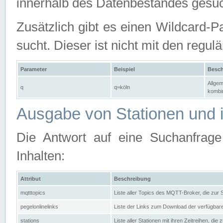
innerhalb des Datenbestandes gesuc
Zusätzlich gibt es einen Wildcard-P
sucht. Dieser ist nicht mit den reg
Parameter
Beispiel
Besch
Allgem
q
q=köln
kombin
Ausgabe von Stationen und i
Die Antwort auf eine Suchanfrag
Inhalten:
Attribut
Beschreibung
mqtttopics
Liste aller Topics des MQTT-Broker, die zur
pegelonlinelinks
Liste der Links zum Download der verfügba
stations
Liste aller Stationen mit ihren Zeitreihen, di