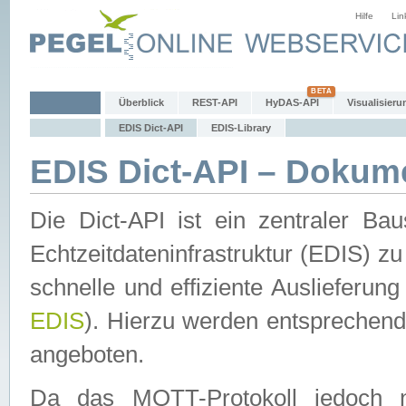
Hilfe
Lin
Überblick
REST-API
HyDAS-API
Visualisieru
EDIS Dict-API
EDIS-Library
EDIS Dict-API – Dokum
Die Dict-API ist ein zentraler 
Echtzeitdateninfrastruktur (EDIS) zu
schnelle und effiziente Auslieferun
EDIS
). Hierzu werden entspreche
angeboten.
Da das MQTT-Protokoll jedoch n