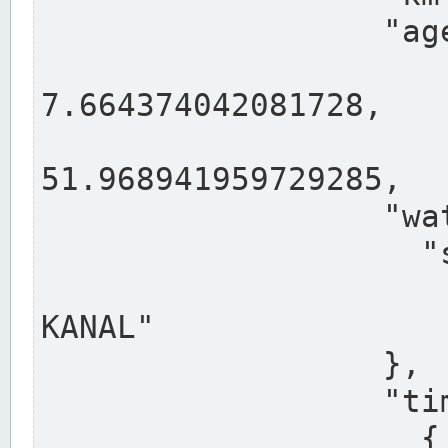
                  "agency": "RHEINE",

                  
7.664374042081728,

                 
51.968941959729285,

                  "water": {

                    "shortname": "DEK",

                    "longname": "DORTMUND-E
KANAL"

                  },

                  "timeseries": [

                    {
