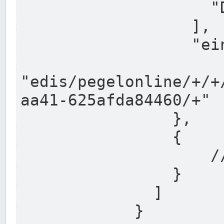
                    "DEK"

                  ],

                  "einzugsgebiet": "Ems",

                  
"edis/pegelonline/+/+
aa41-625afda84460/+"

                },

                {

                    // Weitere Stationen

                }

              ]

            }
