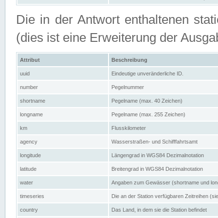
Die in der Antwort enthaltenen stat
(dies ist eine Erweiterung der Au
Attribut
Beschreibung
uuid
Eindeutige unveränderliche ID.
number
Pegelnummer
shortname
Pegelname (max. 40 Zeichen)
longname
Pegelname (max. 255 Zeichen)
km
Flusskilometer
agency
Wasserstraßen- und Schifffahrtsamt
longitude
Längengrad in WGS84 Dezimalnotation
latitude
Breitengrad in WGS84 Dezimalnotation
water
Angaben zum Gewässer (shortname und lo
timeseries
Die an der Station verfügbaren Zeitreihen (si
country
Das Land, in dem sie die Station befindet