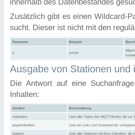
innerhalb des Datenbestandes gesuc
Zusätzlich gibt es einen Wildcard-P
sucht. Dieser ist nicht mit den reg
Parameter
Beispiel
Besch
Allgem
q
q=köln
kombin
Ausgabe von Stationen und i
Die Antwort auf eine Suchanfrag
Inhalten:
Attribut
Beschreibung
mqtttopics
Liste aller Topics des MQTT-Broker, die zur
pegelonlinelinks
Liste der Links zum Download der verfügba
stations
Liste aller Stationen mit ihren Zeitreihen, di