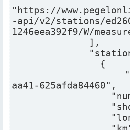
"https://www.pegelonl
-api/v2/stations/ed26
1246eea392f9/W/measure
              ],

              "stations": [

                {

                  "uuid": "ccd3e8f1-39e9-4e09-
aa41-625afda84460",

                  "number": "27800040",

                  "shortname": "MÜNSTER OW",

                  "longname": "MÜNSTER OW",

                  "km": 70.315,
