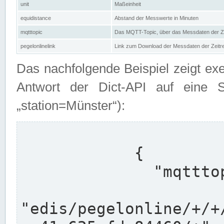
unit
Maßeinheit
equidistance
Abstand der Messwerte in Minuten
mqtttopic
Das MQTT-Topic, über das Messdaten der Ze
pegelonlinelink
Link zum Download der Messdaten der Zeit
Das nachfolgende Beispiel zeigt ex
Antwort der Dict-API auf eine 
„station=Münster“):
            {

              "mqtttopics": [

"edis/pegelonline/+/+