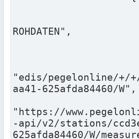
                      "shortname": "W"
                      "longname": "WASSER
ROHDATEN",

                      "unit": "m+NN",
                      "equidistance": 1
                    
"edis/pegelonline/+/+
aa41-625afda84460/W",

                      "pegel
"https://www.pegelonl
-api/v2/stations/ccd3
625afda84460/W/measure