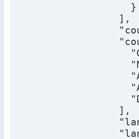
                    }

                  ],

                  "country": "Deutschland",

                  "country_alternatives": [

                    "Germany",

                    "Niemcy",

                    "Alemaña",

                    "Allemagne",

                    "Duitsland"

                  ],

                  "land": "Nordrhein-Westfalen",

                  "land_alternatives": [
