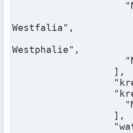
                    "North Rhine-Westphalia",

                    "Nadreni
Westfalia",

                    "Rhéna
Westphalie",

                    "Noordrijn-Westfalen"

                  ],

                  "kreis": "Münster",

                  "kreis_alternatives": [

                    "Munster"

                  ],

                  "water_alternatives": [
