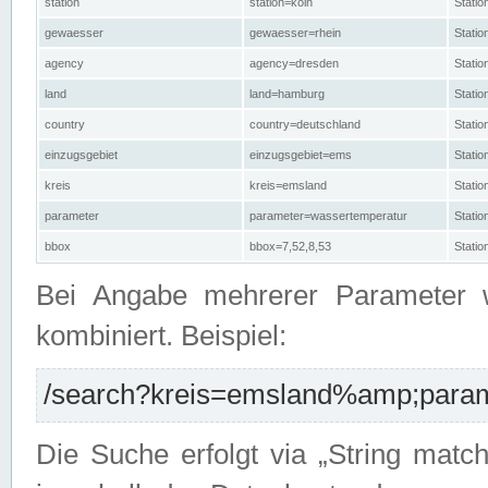
station
station=köln
Stati
gewaesser
gewaesser=rhein
Stati
agency
agency=dresden
Stati
land
land=hamburg
Stati
country
country=deutschland
Statio
einzugsgebiet
einzugsgebiet=ems
Stati
kreis
kreis=emsland
Stati
parameter
parameter=wassertemperatur
Stati
bbox
bbox=7,52,8,53
Statio
Bei Angabe mehrerer Parameter 
kombiniert. Beispiel:
/search?kreis=emsland%amp;parame
Die Suche erfolgt via „String matc