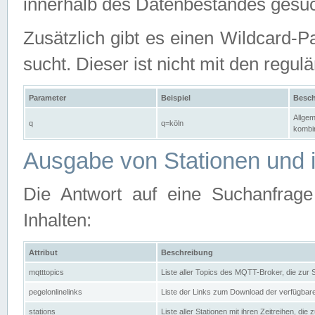
innerhalb des Datenbestandes gesuc
Zusätzlich gibt es einen Wildcard-P
sucht. Dieser ist nicht mit den reg
Parameter
Beispiel
Besch
Allgem
q
q=köln
kombin
Ausgabe von Stationen und i
Die Antwort auf eine Suchanfrag
Inhalten:
Attribut
Beschreibung
mqtttopics
Liste aller Topics des MQTT-Broker, die zur
pegelonlinelinks
Liste der Links zum Download der verfügba
stations
Liste aller Stationen mit ihren Zeitreihen, di