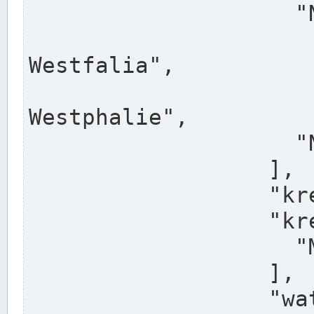
                    "North Rhine-Westphalia",

                    "Nadreni
Westfalia",

                    "Rhéna
Westphalie",

                    "Noordrijn-Westfalen"

                  ],

                  "kreis": "Münster",

                  "kreis_alternatives": [

                    "Munster"

                  ],

                  "water_alternatives": [
