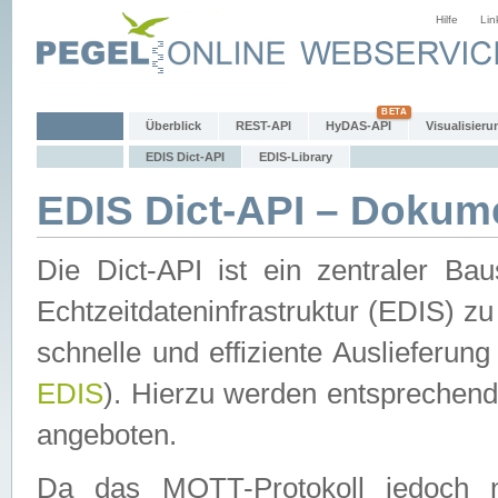
Hilfe
Lin
Überblick
REST-API
HyDAS-API
Visualisieru
EDIS Dict-API
EDIS-Library
EDIS Dict-API – Dokum
Die Dict-API ist ein zentraler 
Echtzeitdateninfrastruktur (EDIS) zu
schnelle und effiziente Auslieferun
EDIS
). Hierzu werden entspreche
angeboten.
Da das MQTT-Protokoll jedoch n