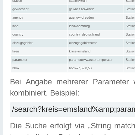
station
station=köln
Stati
gewaesser
gewaesser=rhein
Stati
agency
agency=dresden
Stati
land
land=hamburg
Stati
country
country=deutschland
Statio
einzugsgebiet
einzugsgebiet=ems
Stati
kreis
kreis=emsland
Stati
parameter
parameter=wassertemperatur
Stati
bbox
bbox=7,52,8,53
Statio
Bei Angabe mehrerer Parameter 
kombiniert. Beispiel:
/search?kreis=emsland%amp;parame
Die Suche erfolgt via „String matc