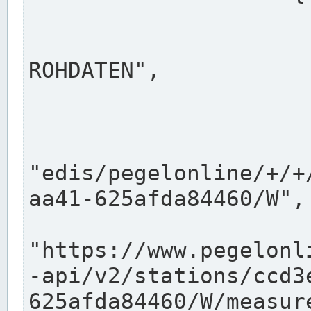
                      "shortname": "W"
                      "longname": "WASSER
ROHDATEN",

                      "unit": "m+NN",
                      "equidistance": 1
                    
"edis/pegelonline/+/+
aa41-625afda84460/W",

                      "pegel
"https://www.pegelonl
-api/v2/stations/ccd3
625afda84460/W/measure