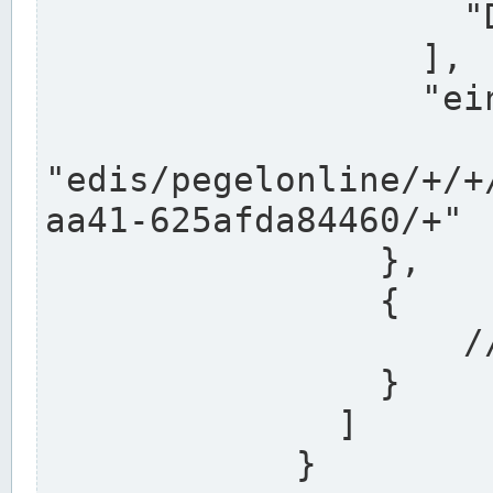
                    "DEK"

                  ],

                  "einzugsgebiet": "Ems",

                  
"edis/pegelonline/+/+
aa41-625afda84460/+"

                },

                {

                    // Weitere Stationen

                }

              ]

            }
