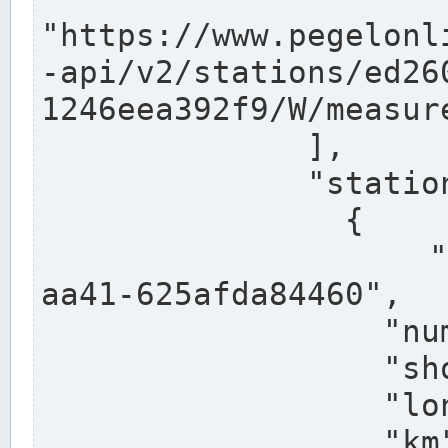
"https://www.pegelonl
-api/v2/stations/ed26
1246eea392f9/W/measure
              ],

              "stations": [

                {

                  "uuid": "ccd3e8f1-39e9-4e09-
aa41-625afda84460",

                  "number": "27800040",

                  "shortname": "MÜNSTER OW",

                  "longname": "MÜNSTER OW",

                  "km": 70.315,
