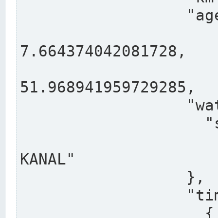
                  "agency": "RHEINE",

                  
7.664374042081728,

                 
51.968941959729285,

                  "water": {

                    "shortname": "DEK",

                    "longname": "DORTMUND-E
KANAL"

                  },

                  "timeseries": [

                    {
