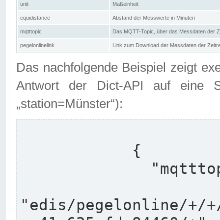
unit
Maßeinheit
equidistance
Abstand der Messwerte in Minuten
mqtttopic
Das MQTT-Topic, über das Messdaten der Ze
pegelonlinelink
Link zum Download der Messdaten der Zeit
Das nachfolgende Beispiel zeigt ex
Antwort der Dict-API auf eine 
„station=Münster“):
            {

              "mqtttopics": [

"edis/pegelonline/+/+