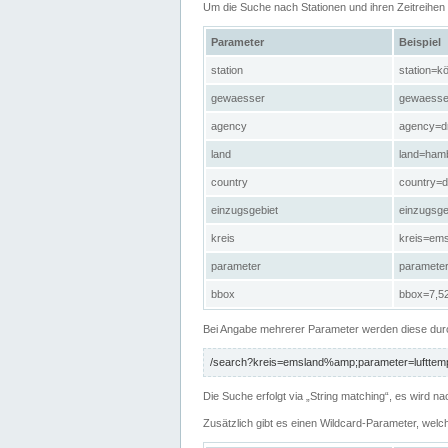
Um die Suche nach Stationen und ihren Zeitreihe
Parameter
Beispiel
station
station=kö
gewaesser
gewaesse
agency
agency=d
land
land=ham
country
country=d
einzugsgebiet
einzugsg
kreis
kreis=em
parameter
paramete
bbox
bbox=7,52
Bei Angabe mehrerer Parameter werden diese durc
/search?kreis=emsland%amp;parameter=lufttemp
Die Suche erfolgt via „String matching“, es wird
Zusätzlich gibt es einen Wildcard-Parameter, welc