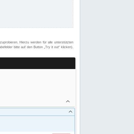
zuprobieren. Hierzu werden für alle unterstützten
lder bitte auf den Button „Try it out“ klicken).