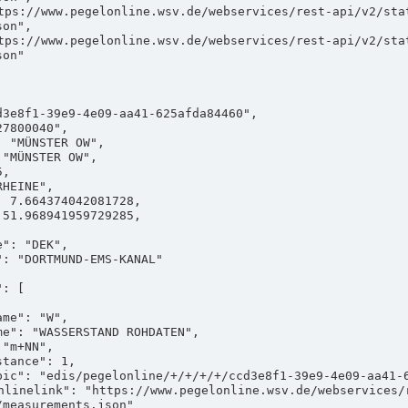
on",

on"

measurements.json"
