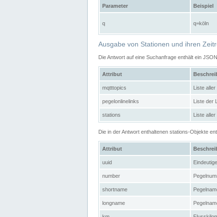
Parameter
Beispiel
q
q=köln
Ausgabe von Stationen und ihren Zeit
Die Antwort auf eine Suchanfrage enthält ein JSO
Attribut
Beschre
mqtttopics
Liste all
pegelonlinelinks
Liste der
stations
Liste alle
Die in der Antwort enthaltenen stations-Objekte 
Attribut
Beschre
uuid
Eindeutig
number
Pegelnum
shortname
Pegelname
longname
Pegelname
km
Flusskilo