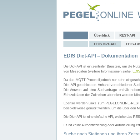
Überblick
REST-API
EDIS Dict-API
EDIS-Lib
EDIS Dict-API – Dokumentation
Die Dict-API ist ein zentraler Baustein, um die Nu
von Messdaten (weitere Informationen siehe:
EDI
Da das MQTT-Protokoll jedoch nur sehr eingeschr
Dict-API geschlossen. Anhand verschiedener Su
Die Antwort auf eine Suchanfrage enthält nebe
Echtzeitdaten der Zeitreihen abonniert werden kön
Ebenso werden Links zum PEGELONLINE-REST-
beispielsweise genutzt werden, um die über den M
Die Dict-API ist eine einfache API, welche das RE
Es ist keine Authentifizierung oder Autorisierung er
Suche nach Stationen und ihren Zeitre