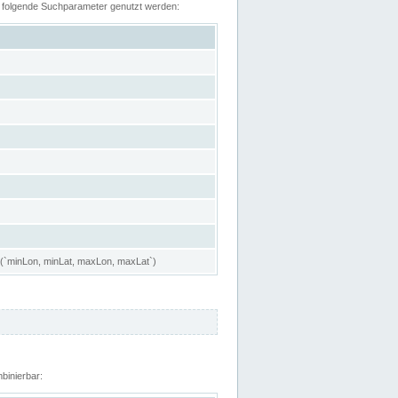
n folgende Suchparameter genutzt werden:
 (`minLon, minLat, maxLon, maxLat`)
binierbar: