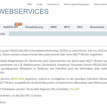
Hilfe
Links
Impressum
Nutzungsbedingungen
Datenschut
HyDAS-API
Visualisierung
WMS
WFS
SOS
Downloads
rary
tzung der PEGELONLINE-Echtzeitdateninfrastruktur (EDIS) zu unterstützen. Ziel von EDIS ist 
S
). Hierzu werden entsprechende Messdatenströme über einen MQTT-Broker angeboten.
änkte Möglichkeiten zur Recherche nach Datenströmen, die durch einen MQTT-Broker ange
chparameter wie z.B. Stationsnamen, Bundesland, Gewässer, Parameter können PEGELONL
n grundlegenden Metadaten zu Stationen und Zeitreihen auch die Information, über wel
nen.
Service (
REST-API
) angeboten, welche es ermöglichen zu den jeweiligen Zeitreihen Mess
QTT-Broker ausgelieferten Echtzeit-Messwerte mit historischen Messdaten oder Referenzwer
ST-Paradigma umsetzt. Sie ist über folgende URL erreichbar:
Dict-API
forderlich, um die Dict-API zu nutzen.
ihen