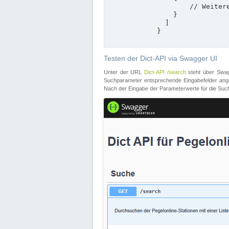
                    // Weitere Stationen

                }

              ]

            }

Testen der Dict-API via Swagger UI
Unter der URL
Dict-API /search
steht über Swagg
Suchparameter entsprechende Eingabefelder angeb
Nach der Eingabe der Parameterwerte für die Suche