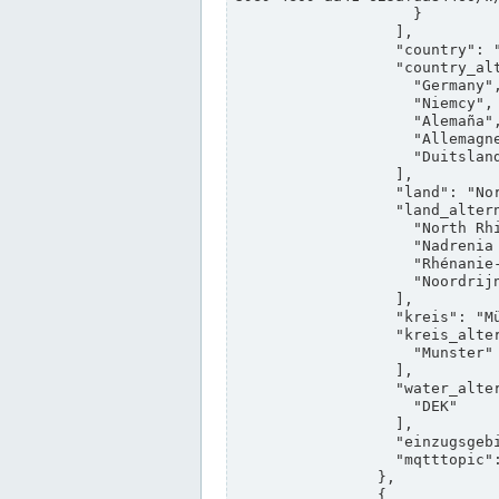
                    }

                  ],

                  "country": "Deutschland",

                  "country_alternatives": [

                    "Germany",

                    "Niemcy",

                    "Alemaña",

                    "Allemagne",

                    "Duitsland"

                  ],

                  "land": "Nordrhein-Westfalen",

                  "land_alternatives": [

                    "North Rhine-Westphalia",

                    "Nadrenia Północna-Westfalia",

                    "Rhénanie-du-Nord-Westphalie",

                    "Noordrijn-Westfalen"

                  ],

                  "kreis": "Münster",

                  "kreis_alternatives": [

                    "Munster"

                  ],

                  "water_alternatives": [

                    "DEK"

                  ],

                  "einzugsgebiet": "Ems",

                  "mqtttopic": "edis/pegelonline/+/+/+/+/ccd3e8f1-39e9-4e09-aa41-625afda84460/+"

                },

                {
