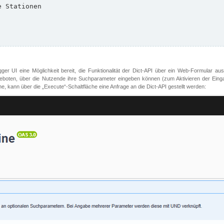
er UI eine Möglichkeit bereit, die Funktionalität der Dict-API über ein Web-Formular aus
oten, über die Nutzende ihre Suchparameter eingeben können (zum Aktivieren der Eingabefe
, kann über die „Execute“-Schaltfläche eine Anfrage an die Dict-API gestellt werden: