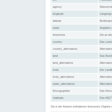
agency
Wasserstr
longitude
Längengra
latitude
Breitengr
water
Angaben 
timeseries
Die an der
country
Das Land, 
country_alternatives
Alternativ
land
Das Bundes
land_alternatives
Alternativ
kreis
Der Landkr
kreis_alternatives
Alternativ
water_alternatives
Alternati
Einzugsgebiet
Das Einzug
mqtttopic
Das MQTT-
Die in der Antwort enthaltenen timeseries-Objekt