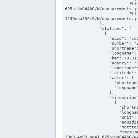
                "https://www.pegelonline.wsv.de/webservices/rest-api/v2/stations/ccd3e8f1-39e9-4e09-aa41-
625afda84460/W/measurements.js
                "https://www.pegelonline.wsv.de/webservices/rest-api/v2/stations/ed260406-bdd6-42ef-bf2a-
1246eea392f9/W/measurements.js
              ],

              "stations": [

                {

                  "uuid": "ccd3e8f1-39e9-4e09-aa41-625afda84460",

                  "number": "27800040",

                  "shortname": "MÜNSTER OW",

                  "longname": "MÜNSTER OW",

                  "km": 70.315,

                  "agency": "RHEINE",

                  "longitude": 7.664374042081728,

                  "latitude": 51.968941959729285,

                  "water": {

                    "shortname": "DEK",

                    "longname": "DORTMUND-EMS-KANAL"

                  },

                  "timeseries": [

                    {

                      "shortname": "W",

                      "longname": "WASSERSTAND ROHDATEN",

                      "unit": "m+NN",

                      "equidistance": 1,

                      "mqtttopic": "edis/pegelonline/+/+/+/+/ccd3e8f1-39e9-4e09-aa41-625afda84460/W",

                      "pegelonlinelink": "https://www.pegelonline.wsv.de/webservices/rest-api/v2/stations/ccd3e8f1-
39e9-4e09-aa41-625afda84460/W/