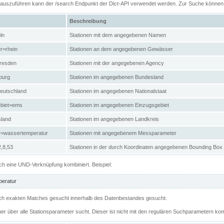
n auszuführen kann der /search Endpunkt der Dict-API verwendet werden. Zur Suche könne
Beschreibung
ln
Stationen mit dem angegebenen Namen
r=rhein
Stationen an dem angegebenen Gewässer
resden
Stationen mit der angegebenen Agency
burg
Stationen im angegebenen Bundesland
eutschland
Stationen im angegebenen Nationalstaat
ebiet=ems
Stationen im angegebenen Einzugsgebiet
sland
Stationen im angegebenen Landkreis
r=wassertemperatur
Stationen mit angegebenem Messparameter
,8,53
Stationen in der durch Koordinaten angegebenen Bounding Box
h eine UND-Verknüpfung kombiniert. Beispiel:
eratur
 nach exakten Matches gesucht innerhalb des Datenbestandes gesucht.
her über alle Stationsparameter sucht. Dieser ist nicht mit den regulären Suchparametern kom