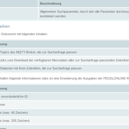
Beschreibung
Allgemeiner Suchparameter, durch den alle Parameter durchsuc
kombiniert werden.
reihen
N-Dokument mit folgenden Inhalten:
ibung
er Topics des MQTT-Broker, die zur Suchanfrage passen.
 Links zum Download der verfügbaren Messdaten aller zur Suchanfrage passenden Zeitrei
r Stationen mit ihren Zeitreihen, die zur Suchanfrage passen
enthalten folgende Informationen (dies ist eine Erweiterung der Ausgaben der PEGELONLINE-
ibung
e unveränderliche ID.
mer
 (max. 40 Zeichen)
 (max. 255 Zeichen)
meter