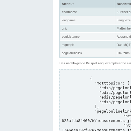
Attribut
Beschre
shortname
Kurzbeze
longname
Langbeze
unit
Maßeinhei
equidistance
Abstand d
mqtttopic
Das MQTT-
pegelonlinelink
Link zum
Das nachfolgende Beispiel zeigt exemplarische ei
            {

              "mqtttopics": [

                "edis/pegelonline/+/+/+/+/ccd3e8f1-39e9-4e09-aa41-625afda84460/+",

                "edis/pegelonline/+/+/+/+/ed260406-bdd6-42ef-bf2a-1246eea392f9/+",

                "edis/pegelonline/+/+/+/+/ccd3e8f1-39e9-4e09-aa41-625afda84460/+",

                "edis/pegelonline/+/+/+/+/ed260406-bdd6-42ef-bf2a-1246eea392f9/+"

              ],

              "pegelonlinelinks": [

                "https://www.pegelonline.wsv.de/webservices/rest-api/v2/stations/ccd3e8f1-39e9-4e09-aa41-
625afda84460/W/measurements.js
                "https://www.pegelonline.wsv.de/webservices/rest-api/v2/stations/ed260406-bdd6-42ef-bf2a-
1246eea392f9/W/measurements.js