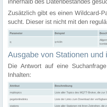
innerhalb des Datenbestandes gesuc
Zusätzlich gibt es einen Wildcard-P
sucht. Dieser ist nicht mit den reg
Parameter
Beispiel
Besch
Allgem
q
q=köln
kombin
Ausgabe von Stationen und i
Die Antwort auf eine Suchanfrag
Inhalten:
Attribut
Beschreibung
mqtttopics
Liste aller Topics des MQTT-Broker, die zur
pegelonlinelinks
Liste der Links zum Download der verfügba
stations
Liste aller Stationen mit ihren Zeitreihen, di