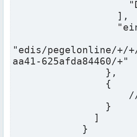
                    "DEK"

                  ],

                  "einzugsgebiet": "Ems",

                  
"edis/pegelonline/+/+
aa41-625afda84460/+"

                },

                {

                    // Weitere Stationen

                }

              ]

            }
