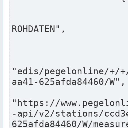
                      "shortname": "W"
                      "longname": "WASSER
ROHDATEN",

                      "unit": "m+NN",
                      "equidistance": 1
                    
"edis/pegelonline/+/+
aa41-625afda84460/W",

                      "pegel
"https://www.pegelonl
-api/v2/stations/ccd3
625afda84460/W/measure