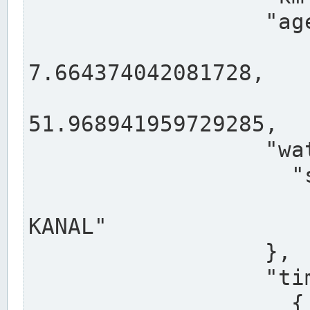
                  "agency": "RHEINE",

                  
7.664374042081728,

                 
51.968941959729285,

                  "water": {

                    "shortname": "DEK",

                    "longname": "DORTMUND-E
KANAL"

                  },

                  "timeseries": [

                    {
