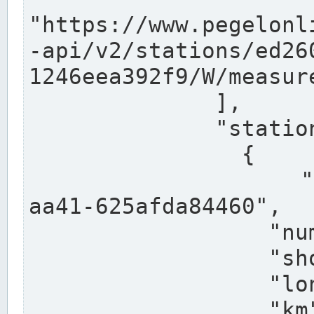
"https://www.pegelonl
-api/v2/stations/ed26
1246eea392f9/W/measure
              ],

              "stations": [

                {

                  "uuid": "ccd3e8f1-39e9-4e09-
aa41-625afda84460",

                  "number": "27800040",

                  "shortname": "MÜNSTER OW",

                  "longname": "MÜNSTER OW",

                  "km": 70.315,
