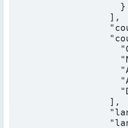
                    }

                  ],

                  "country": "Deutschland",

                  "country_alternatives": [

                    "Germany",

                    "Niemcy",

                    "Alemaña",

                    "Allemagne",

                    "Duitsland"

                  ],

                  "land": "Nordrhein-Westfalen",

                  "land_alternatives": [
