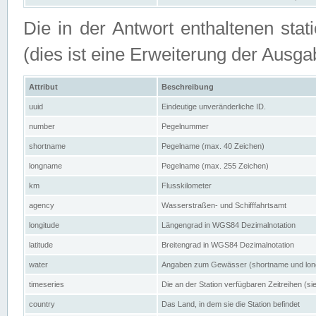
Die in der Antwort enthaltenen stat
(dies ist eine Erweiterung der Au
Attribut
Beschreibung
uuid
Eindeutige unveränderliche ID.
number
Pegelnummer
shortname
Pegelname (max. 40 Zeichen)
longname
Pegelname (max. 255 Zeichen)
km
Flusskilometer
agency
Wasserstraßen- und Schifffahrtsamt
longitude
Längengrad in WGS84 Dezimalnotation
latitude
Breitengrad in WGS84 Dezimalnotation
water
Angaben zum Gewässer (shortname und lo
timeseries
Die an der Station verfügbaren Zeitreihen (si
country
Das Land, in dem sie die Station befindet