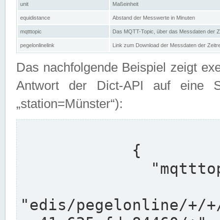
unit
Maßeinheit
equidistance
Abstand der Messwerte in Minuten
mqtttopic
Das MQTT-Topic, über das Messdaten der Ze
pegelonlinelink
Link zum Download der Messdaten der Zeit
Das nachfolgende Beispiel zeigt ex
Antwort der Dict-API auf eine 
„station=Münster“):
            {

              "mqtttopics": [

"edis/pegelonline/+/+