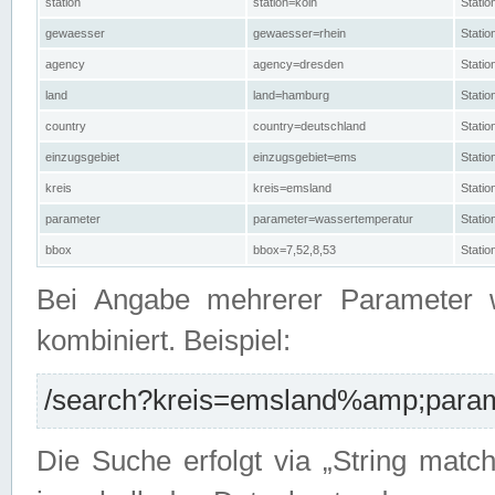
station
station=köln
Stati
gewaesser
gewaesser=rhein
Stati
agency
agency=dresden
Stati
land
land=hamburg
Stati
country
country=deutschland
Statio
einzugsgebiet
einzugsgebiet=ems
Stati
kreis
kreis=emsland
Stati
parameter
parameter=wassertemperatur
Stati
bbox
bbox=7,52,8,53
Statio
Bei Angabe mehrerer Parameter 
kombiniert. Beispiel:
/search?kreis=emsland%amp;parame
Die Suche erfolgt via „String matc