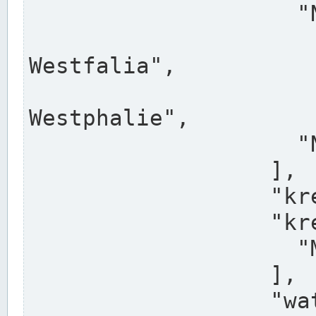
                    "North Rhine-Westphalia",

                    "Nadreni
Westfalia",

                    "Rhéna
Westphalie",

                    "Noordrijn-Westfalen"

                  ],

                  "kreis": "Münster",

                  "kreis_alternatives": [

                    "Munster"

                  ],

                  "water_alternatives": [
