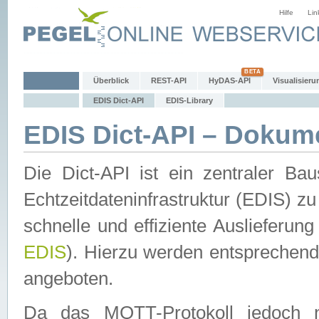
Hilfe
Lin
Überblick
REST-API
HyDAS-API
Visualisieru
EDIS Dict-API
EDIS-Library
EDIS Dict-API – Dokum
Die Dict-API ist ein zentraler 
Echtzeitdateninfrastruktur (EDIS) zu
schnelle und effiziente Auslieferun
EDIS
). Hierzu werden entspreche
angeboten.
Da das MQTT-Protokoll jedoch n