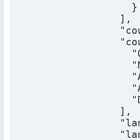
                    }

                  ],

                  "country": "Deutschland",

                  "country_alternatives": [

                    "Germany",

                    "Niemcy",

                    "Alemaña",

                    "Allemagne",

                    "Duitsland"

                  ],

                  "land": "Nordrhein-Westfalen",

                  "land_alternatives": [
