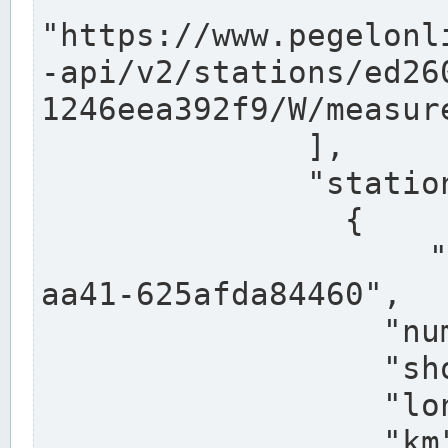
"https://www.pegelonl
-api/v2/stations/ed26
1246eea392f9/W/measure
              ],

              "stations": [

                {

                  "uuid": "ccd3e8f1-39e9-4e09-
aa41-625afda84460",

                  "number": "27800040",

                  "shortname": "MÜNSTER OW",

                  "longname": "MÜNSTER OW",

                  "km": 70.315,
