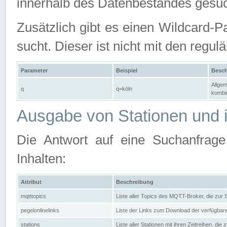
innerhalb des Datenbestandes gesuc
Zusätzlich gibt es einen Wildcard-P
sucht. Dieser ist nicht mit den reg
Parameter
Beispiel
Besch
Allgem
q
q=köln
kombin
Ausgabe von Stationen und i
Die Antwort auf eine Suchanfrag
Inhalten:
Attribut
Beschreibung
mqtttopics
Liste aller Topics des MQTT-Broker, die zur
pegelonlinelinks
Liste der Links zum Download der verfügba
stations
Liste aller Stationen mit ihren Zeitreihen, di