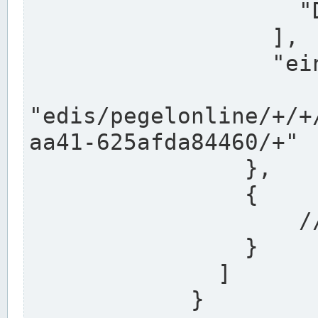
                    "DEK"

                  ],

                  "einzugsgebiet": "Ems",

                  
"edis/pegelonline/+/+
aa41-625afda84460/+"

                },

                {

                    // Weitere Stationen

                }

              ]

            }
