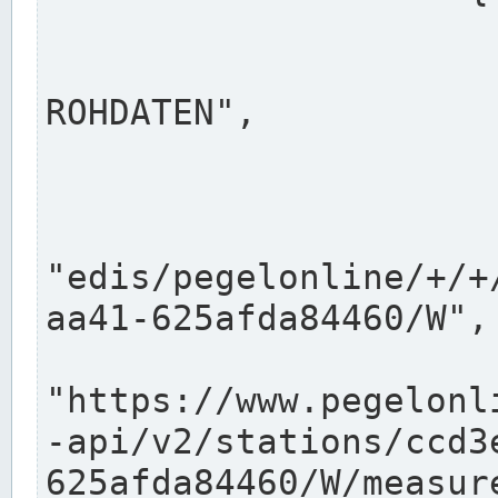
                      "shortname": "W"
                      "longname": "WASSER
ROHDATEN",

                      "unit": "m+NN",
                      "equidistance": 1
                    
"edis/pegelonline/+/+
aa41-625afda84460/W",

                      "pegel
"https://www.pegelonl
-api/v2/stations/ccd3
625afda84460/W/measure