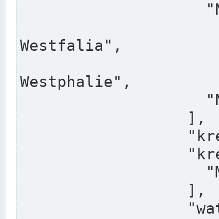
                    "North Rhine-Westphalia",

                    "Nadreni
Westfalia",

                    "Rhéna
Westphalie",

                    "Noordrijn-Westfalen"

                  ],

                  "kreis": "Münster",

                  "kreis_alternatives": [

                    "Munster"

                  ],

                  "water_alternatives": [
