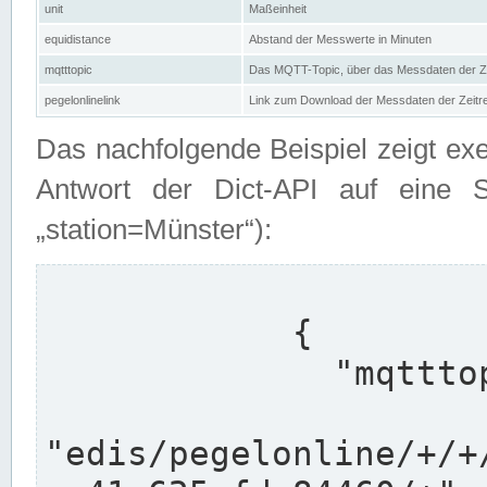
unit
Maßeinheit
equidistance
Abstand der Messwerte in Minuten
mqtttopic
Das MQTT-Topic, über das Messdaten der Ze
pegelonlinelink
Link zum Download der Messdaten der Zeit
Das nachfolgende Beispiel zeigt ex
Antwort der Dict-API auf eine 
„station=Münster“):
            {

              "mqtttopics": [

"edis/pegelonline/+/+