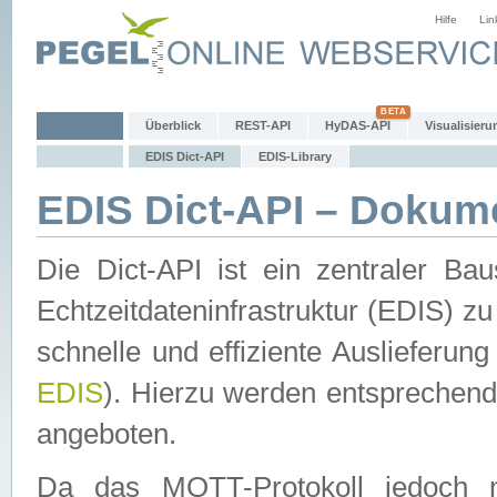
Hilfe
Lin
Überblick
REST-API
HyDAS-API
Visualisieru
EDIS Dict-API
EDIS-Library
EDIS Dict-API – Dokum
Die Dict-API ist ein zentraler 
Echtzeitdateninfrastruktur (EDIS) zu
schnelle und effiziente Auslieferun
EDIS
). Hierzu werden entspreche
angeboten.
Da das MQTT-Protokoll jedoch n