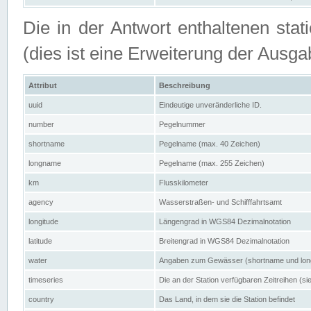
Die in der Antwort enthaltenen stat
(dies ist eine Erweiterung der Au
Attribut
Beschreibung
uuid
Eindeutige unveränderliche ID.
number
Pegelnummer
shortname
Pegelname (max. 40 Zeichen)
longname
Pegelname (max. 255 Zeichen)
km
Flusskilometer
agency
Wasserstraßen- und Schifffahrtsamt
longitude
Längengrad in WGS84 Dezimalnotation
latitude
Breitengrad in WGS84 Dezimalnotation
water
Angaben zum Gewässer (shortname und lo
timeseries
Die an der Station verfügbaren Zeitreihen (si
country
Das Land, in dem sie die Station befindet