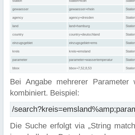
station
station=köln
Stati
gewaesser
gewaesser=rhein
Stati
agency
agency=dresden
Stati
land
land=hamburg
Stati
country
country=deutschland
Statio
einzugsgebiet
einzugsgebiet=ems
Stati
kreis
kreis=emsland
Stati
parameter
parameter=wassertemperatur
Stati
bbox
bbox=7,52,8,53
Statio
Bei Angabe mehrerer Parameter 
kombiniert. Beispiel:
/search?kreis=emsland%amp;parame
Die Suche erfolgt via „String matc