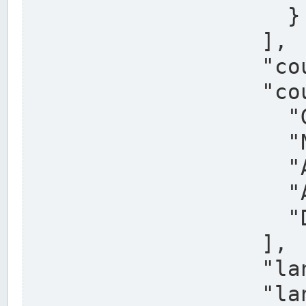
                    }

                  ],

                  "country": "Deutschland",

                  "country_alternatives": [

                    "Germany",

                    "Niemcy",

                    "Alemaña",

                    "Allemagne",

                    "Duitsland"

                  ],

                  "land": "Nordrhein-Westfalen",

                  "land_alternatives": [
