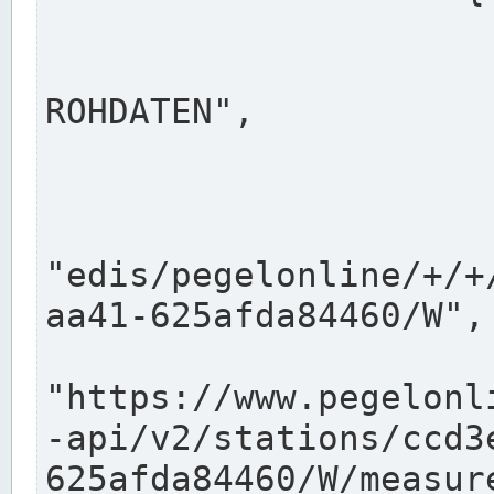
                      "shortname": "W"
                      "longname": "WASSER
ROHDATEN",

                      "unit": "m+NN",
                      "equidistance": 1
                    
"edis/pegelonline/+/+
aa41-625afda84460/W",

                      "pegel
"https://www.pegelonl
-api/v2/stations/ccd3
625afda84460/W/measure