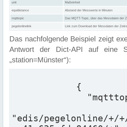
unit
Maßeinheit
equidistance
Abstand der Messwerte in Minuten
mqtttopic
Das MQTT-Topic, über das Messdaten der Ze
pegelonlinelink
Link zum Download der Messdaten der Zeit
Das nachfolgende Beispiel zeigt ex
Antwort der Dict-API auf eine 
„station=Münster“):
            {

              "mqtttopics": [

"edis/pegelonline/+/+