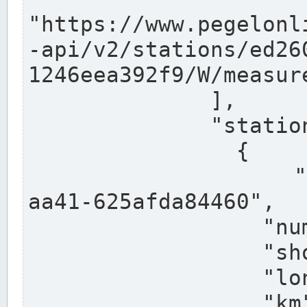
"https://www.pegelonl
-api/v2/stations/ed26
1246eea392f9/W/measure
              ],

              "stations": [

                {

                  "uuid": "ccd3e8f1-39e9-4e09-
aa41-625afda84460",

                  "number": "27800040",

                  "shortname": "MÜNSTER OW",

                  "longname": "MÜNSTER OW",

                  "km": 70.315,
