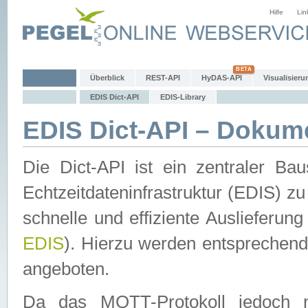
Hilfe
Lin
Überblick
REST-API
HyDAS-API
Visualisieru
EDIS Dict-API
EDIS-Library
EDIS Dict-API – Dokum
Die Dict-API ist ein zentraler 
Echtzeitdateninfrastruktur (EDIS) zu
schnelle und effiziente Auslieferun
EDIS
). Hierzu werden entspreche
angeboten.
Da das MQTT-Protokoll jedoch n