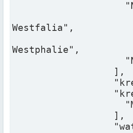
                    "North Rhine-Westphalia",

                    "Nadreni
Westfalia",

                    "Rhéna
Westphalie",

                    "Noordrijn-Westfalen"

                  ],

                  "kreis": "Münster",

                  "kreis_alternatives": [

                    "Munster"

                  ],

                  "water_alternatives": [
