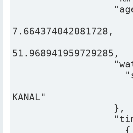
                  "agency": "RHEINE",

                  
7.664374042081728,

                 
51.968941959729285,

                  "water": {

                    "shortname": "DEK",

                    "longname": "DORTMUND-E
KANAL"

                  },

                  "timeseries": [

                    {
