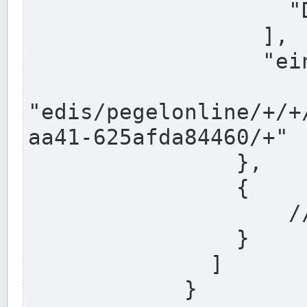
                    "DEK"

                  ],

                  "einzugsgebiet": "Ems",

                  
"edis/pegelonline/+/+
aa41-625afda84460/+"

                },

                {

                    // Weitere Stationen

                }

              ]

            }
