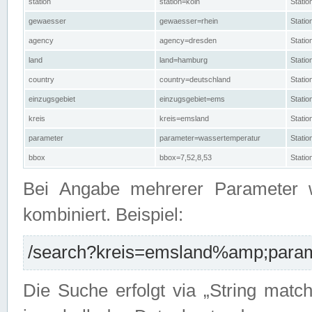
station
station=köln
Stati
gewaesser
gewaesser=rhein
Stati
agency
agency=dresden
Stati
land
land=hamburg
Stati
country
country=deutschland
Statio
einzugsgebiet
einzugsgebiet=ems
Stati
kreis
kreis=emsland
Stati
parameter
parameter=wassertemperatur
Stati
bbox
bbox=7,52,8,53
Statio
Bei Angabe mehrerer Parameter 
kombiniert. Beispiel:
/search?kreis=emsland%amp;parame
Die Suche erfolgt via „String matc