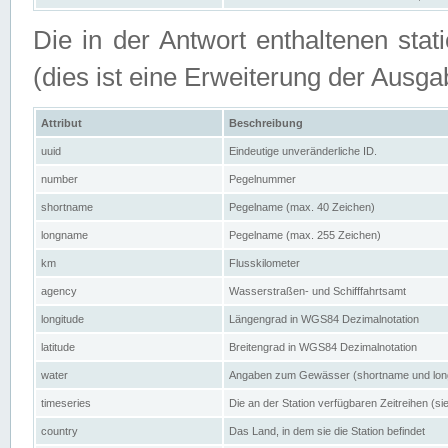
Die in der Antwort enthaltenen stat
(dies ist eine Erweiterung der Au
Attribut
Beschreibung
uuid
Eindeutige unveränderliche ID.
number
Pegelnummer
shortname
Pegelname (max. 40 Zeichen)
longname
Pegelname (max. 255 Zeichen)
km
Flusskilometer
agency
Wasserstraßen- und Schifffahrtsamt
longitude
Längengrad in WGS84 Dezimalnotation
latitude
Breitengrad in WGS84 Dezimalnotation
water
Angaben zum Gewässer (shortname und lo
timeseries
Die an der Station verfügbaren Zeitreihen (si
country
Das Land, in dem sie die Station befindet