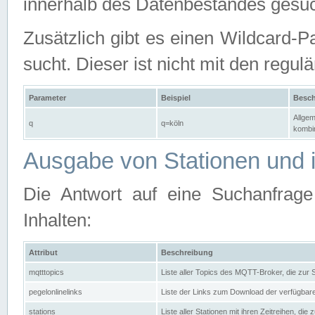
innerhalb des Datenbestandes gesuc
Zusätzlich gibt es einen Wildcard-P
sucht. Dieser ist nicht mit den reg
Parameter
Beispiel
Besch
Allgem
q
q=köln
kombin
Ausgabe von Stationen und i
Die Antwort auf eine Suchanfrag
Inhalten:
Attribut
Beschreibung
mqtttopics
Liste aller Topics des MQTT-Broker, die zur
pegelonlinelinks
Liste der Links zum Download der verfügba
stations
Liste aller Stationen mit ihren Zeitreihen, di