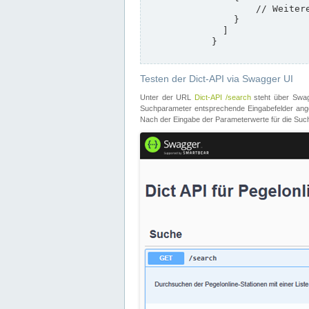
                    // Weitere Stationen

                }

              ]

            }

Testen der Dict-API via Swagger UI
Unter der URL
Dict-API /search
steht über Swagg
Suchparameter entsprechende Eingabefelder angeb
Nach der Eingabe der Parameterwerte für die Suche