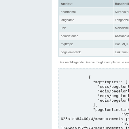
Attribut
Beschre
shortname
Kurzbeze
longname
Langbeze
unit
Maßeinhei
equidistance
Abstand d
mqtttopic
Das MQTT-
pegelonlinelink
Link zum
Das nachfolgende Beispiel zeigt exemplarische ei
            {

              "mqtttopics": [

                "edis/pegelonline/+/+/+/+/ccd3e8f1-39e9-4e09-aa41-625afda84460/+",

                "edis/pegelonline/+/+/+/+/ed260406-bdd6-42ef-bf2a-1246eea392f9/+",

                "edis/pegelonline/+/+/+/+/ccd3e8f1-39e9-4e09-aa41-625afda84460/+",

                "edis/pegelonline/+/+/+/+/ed260406-bdd6-42ef-bf2a-1246eea392f9/+"

              ],

              "pegelonlinelinks": [

                "https://www.pegelonline.wsv.de/webservices/rest-api/v2/stations/ccd3e8f1-39e9-4e09-aa41-
625afda84460/W/measurements.js
                "https://www.pegelonline.wsv.de/webservices/rest-api/v2/stations/ed260406-bdd6-42ef-bf2a-
1246eea392f9/W/measurements.js