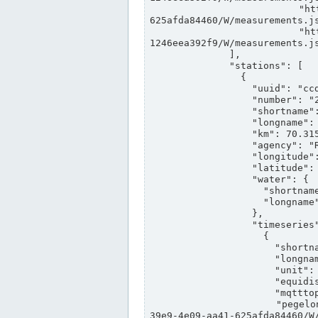
                "https://www.pegelonline.wsv.de/webservices/rest-api/v2/stations/ccd3e8f1-39e9-4e09-aa41-
625afda84460/W/measurements.js
                "https://www.pegelonline.wsv.de/webservices/rest-api/v2/stations/ed260406-bdd6-42ef-bf2a-
1246eea392f9/W/measurements.js
              ],

              "stations": [

                {

                  "uuid": "ccd3e8f1-39e9-4e09-aa41-625afda84460",

                  "number": "27800040",

                  "shortname": "MÜNSTER OW",

                  "longname": "MÜNSTER OW",

                  "km": 70.315,

                  "agency": "RHEINE",

                  "longitude": 7.664374042081728,

                  "latitude": 51.968941959729285,

                  "water": {

                    "shortname": "DEK",

                    "longname": "DORTMUND-EMS-KANAL"

                  },

                  "timeseries": [

                    {

                      "shortname": "W",

                      "longname": "WASSERSTAND ROHDATEN",

                      "unit": "m+NN",

                      "equidistance": 1,

                      "mqtttopic": "edis/pegelonline/+/+/+/+/ccd3e8f1-39e9-4e09-aa41-625afda84460/W",

                      "pegelonlinelink": "https://www.pegelonline.wsv.de/webservices/rest-api/v2/stations/ccd3e8f1-
39e9-4e09-aa41-625afda84460/W/