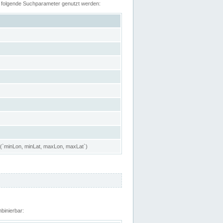
n folgende Suchparameter genutzt werden:
 (`minLon, minLat, maxLon, maxLat`)
binierbar: