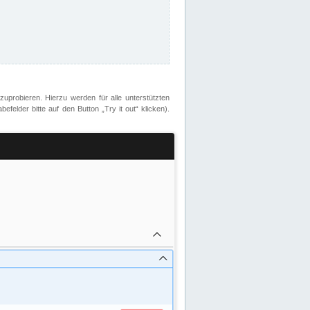
zuprobieren. Hierzu werden für alle unterstützten
lder bitte auf den Button „Try it out“ klicken).