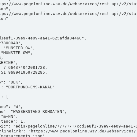
on",

on"

measurements.json"
