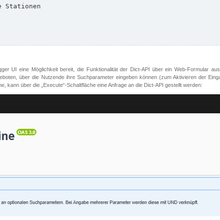
er UI eine Möglichkeit bereit, die Funktionalität der Dict-API über ein Web-Formular aus
oten, über die Nutzende ihre Suchparameter eingeben können (zum Aktivieren der Eingabefe
, kann über die „Execute“-Schaltfläche eine Anfrage an die Dict-API gestellt werden: