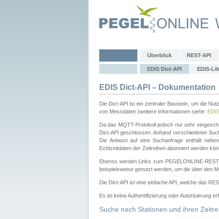
Überblick
REST-API
EDIS Dict-API
EDIS-Lib
EDIS Dict-API – Dokumentation
Die Dict-API ist ein zentraler Baustein, um die Nu
von Messdaten (weitere Informationen siehe:
EDI
Da das MQTT-Protokoll jedoch nur sehr eingeschr
Dict-API geschlossen. Anhand verschiedener Su
Die Antwort auf eine Suchanfrage enthält nebe
Echtzeitdaten der Zeitreihen abonniert werden kön
Ebenso werden Links zum PEGELONLINE-REST-
beispielsweise genutzt werden, um die über den M
Die Dict-API ist eine einfache API, welche das RE
Es ist keine Authentifizierung oder Autorisierung er
Suche nach Stationen und ihren Zeitre