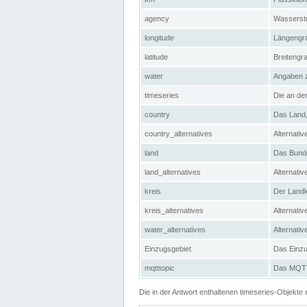
agency
Wasserstr
longitude
Längengra
latitude
Breitengr
water
Angaben 
timeseries
Die an der
country
Das Land, 
country_alternatives
Alternativ
land
Das Bundes
land_alternatives
Alternativ
kreis
Der Landkr
kreis_alternatives
Alternativ
water_alternatives
Alternati
Einzugsgebiet
Das Einzug
mqtttopic
Das MQTT-
Die in der Antwort enthaltenen timeseries-Objekt