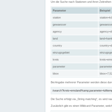
Um die Suche nach Stationen und ihren Zeitreihe
Parameter
Beispiel
station
station=kö
gewaesser
gewaesse
agency
agency=d
land
land=ham
country
country=d
einzugsgebiet
einzugsg
kreis
kreis=em
parameter
paramete
bbox
bbox=7,52
Bei Angabe mehrerer Parameter werden diese durc
/search?kreis=emsland%amp;parameter=lufttemp
Die Suche erfolgt via „String matching“, es wird
Zusätzlich gibt es einen Wildcard-Parameter, welc