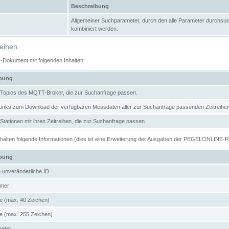
Beschreibung
Allgemeiner Suchparameter, durch den alle Parameter durchsuc
kombiniert werden.
reihen
N-Dokument mit folgenden Inhalten:
ibung
er Topics des MQTT-Broker, die zur Suchanfrage passen.
 Links zum Download der verfügbaren Messdaten aller zur Suchanfrage passenden Zeitrei
r Stationen mit ihren Zeitreihen, die zur Suchanfrage passen
enthalten folgende Informationen (dies ist eine Erweiterung der Ausgaben der PEGELONLINE-
ibung
e unveränderliche ID.
mer
 (max. 40 Zeichen)
 (max. 255 Zeichen)
meter