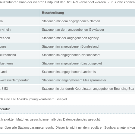
n auszuführen kann der /search Endpunkt der Dict-API verwendet werden. Zur Suche könne
Beschreibung
ln
Stationen mit dem angegebenen Namen
r=rhein
Stationen an dem angegebenen Gewässer
resden
Stationen mit der angegebenen Agency
burg
Stationen im angegebenen Bundesland
eutschland
Stationen im angegebenen Nationalstaat
ebiet=ems
Stationen im angegebenen Einzugsgebiet
sland
Stationen im angegebenen Landkreis
r=wassertemperatur
Stationen mit angegebenem Messparameter
,8,53
Stationen in der durch Koordinaten angegebenen Bounding Box
h eine UND-Verknüpfung kombiniert. Beispiel:
eratur
 nach exakten Matches gesucht innerhalb des Datenbestandes gesucht.
her über alle Stationsparameter sucht. Dieser ist nicht mit den regulären Suchparametern kom