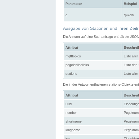
Parameter
Beispiel
q
q=köln
Ausgabe von Stationen und ihren Zeit
Die Antwort auf eine Suchanfrage enthält ein JSO
Attribut
Beschre
mqtttopics
Liste all
pegelonlinelinks
Liste der
stations
Liste alle
Die in der Antwort enthaltenen stations-Objekte 
Attribut
Beschre
uuid
Eindeutig
number
Pegelnum
shortname
Pegelname
longname
Pegelname
km
Flusskilo