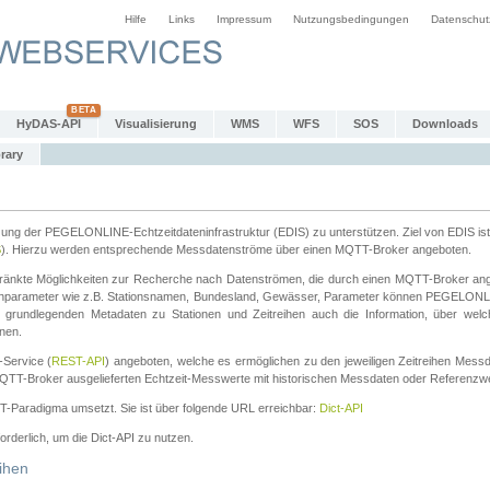
Hilfe
Links
Impressum
Nutzungsbedingungen
Datenschut
HyDAS-API
Visualisierung
WMS
WFS
SOS
Downloads
rary
tzung der PEGELONLINE-Echtzeitdateninfrastruktur (EDIS) zu unterstützen. Ziel von EDIS ist 
S
). Hierzu werden entsprechende Messdatenströme über einen MQTT-Broker angeboten.
änkte Möglichkeiten zur Recherche nach Datenströmen, die durch einen MQTT-Broker ange
chparameter wie z.B. Stationsnamen, Bundesland, Gewässer, Parameter können PEGELONL
n grundlegenden Metadaten zu Stationen und Zeitreihen auch die Information, über wel
nen.
Service (
REST-API
) angeboten, welche es ermöglichen zu den jeweiligen Zeitreihen Mess
QTT-Broker ausgelieferten Echtzeit-Messwerte mit historischen Messdaten oder Referenzwer
ST-Paradigma umsetzt. Sie ist über folgende URL erreichbar:
Dict-API
forderlich, um die Dict-API zu nutzen.
ihen