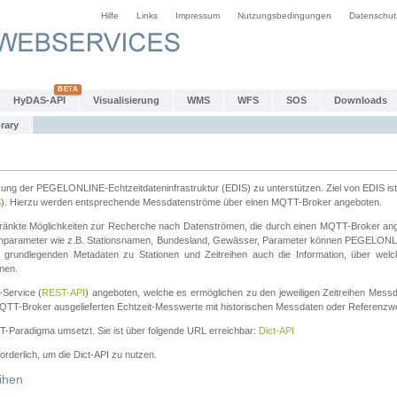
Hilfe
Links
Impressum
Nutzungsbedingungen
Datenschut
HyDAS-API
Visualisierung
WMS
WFS
SOS
Downloads
rary
tzung der PEGELONLINE-Echtzeitdateninfrastruktur (EDIS) zu unterstützen. Ziel von EDIS ist 
S
). Hierzu werden entsprechende Messdatenströme über einen MQTT-Broker angeboten.
änkte Möglichkeiten zur Recherche nach Datenströmen, die durch einen MQTT-Broker ange
chparameter wie z.B. Stationsnamen, Bundesland, Gewässer, Parameter können PEGELONL
n grundlegenden Metadaten zu Stationen und Zeitreihen auch die Information, über wel
nen.
Service (
REST-API
) angeboten, welche es ermöglichen zu den jeweiligen Zeitreihen Mess
QTT-Broker ausgelieferten Echtzeit-Messwerte mit historischen Messdaten oder Referenzwer
ST-Paradigma umsetzt. Sie ist über folgende URL erreichbar:
Dict-API
forderlich, um die Dict-API zu nutzen.
ihen