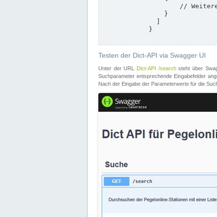
                    // Weitere Stationen

                }

              ]

            }

Testen der Dict-API via Swagger UI
Unter der URL
Dict-API /search
steht über Swagg
Suchparameter entsprechende Eingabefelder angeb
Nach der Eingabe der Parameterwerte für die Suche