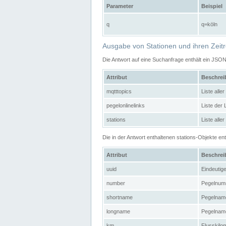
Parameter
Beispiel
q
q=köln
Ausgabe von Stationen und ihren Zeit
Die Antwort auf eine Suchanfrage enthält ein JSO
Attribut
Beschre
mqtttopics
Liste all
pegelonlinelinks
Liste der
stations
Liste alle
Die in der Antwort enthaltenen stations-Objekte 
Attribut
Beschre
uuid
Eindeutig
number
Pegelnum
shortname
Pegelname
longname
Pegelname
km
Flusskilo