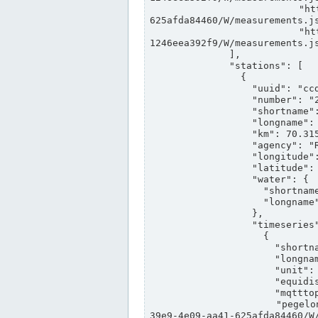
                "https://www.pegelonline.wsv.de/webservices/rest-api/v2/stations/ccd3e8f1-39e9-4e09-aa41-
625afda84460/W/measurements.js
                "https://www.pegelonline.wsv.de/webservices/rest-api/v2/stations/ed260406-bdd6-42ef-bf2a-
1246eea392f9/W/measurements.js
              ],

              "stations": [

                {

                  "uuid": "ccd3e8f1-39e9-4e09-aa41-625afda84460",

                  "number": "27800040",

                  "shortname": "MÜNSTER OW",

                  "longname": "MÜNSTER OW",

                  "km": 70.315,

                  "agency": "RHEINE",

                  "longitude": 7.664374042081728,

                  "latitude": 51.968941959729285,

                  "water": {

                    "shortname": "DEK",

                    "longname": "DORTMUND-EMS-KANAL"

                  },

                  "timeseries": [

                    {

                      "shortname": "W",

                      "longname": "WASSERSTAND ROHDATEN",

                      "unit": "m+NN",

                      "equidistance": 1,

                      "mqtttopic": "edis/pegelonline/+/+/+/+/ccd3e8f1-39e9-4e09-aa41-625afda84460/W",

                      "pegelonlinelink": "https://www.pegelonline.wsv.de/webservices/rest-api/v2/stations/ccd3e8f1-
39e9-4e09-aa41-625afda84460/W/