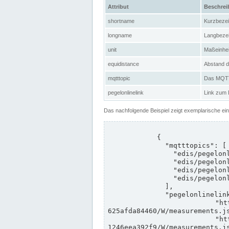
Attribut
Beschre
shortname
Kurzbeze
longname
Langbeze
unit
Maßeinhei
equidistance
Abstand d
mqtttopic
Das MQTT-
pegelonlinelink
Link zum
Das nachfolgende Beispiel zeigt exemplarische ei
            {

              "mqtttopics": [

                "edis/pegelonline/+/+/+/+/ccd3e8f1-39e9-4e09-aa41-625afda84460/+",

                "edis/pegelonline/+/+/+/+/ed260406-bdd6-42ef-bf2a-1246eea392f9/+",

                "edis/pegelonline/+/+/+/+/ccd3e8f1-39e9-4e09-aa41-625afda84460/+",

                "edis/pegelonline/+/+/+/+/ed260406-bdd6-42ef-bf2a-1246eea392f9/+"

              ],

              "pegelonlinelinks": [

                "https://www.pegelonline.wsv.de/webservices/rest-api/v2/stations/ccd3e8f1-39e9-4e09-aa41-
625afda84460/W/measurements.js
                "https://www.pegelonline.wsv.de/webservices/rest-api/v2/stations/ed260406-bdd6-42ef-bf2a-
1246eea392f9/W/measurements.js