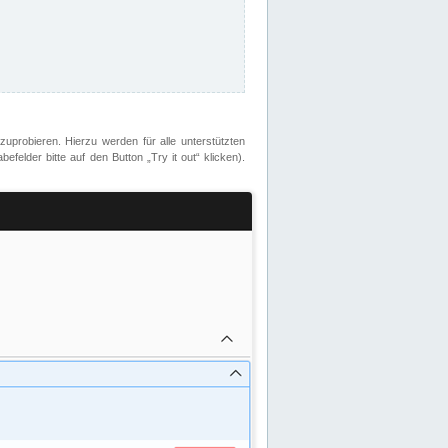
zuprobieren. Hierzu werden für alle unterstützten
lder bitte auf den Button „Try it out“ klicken).