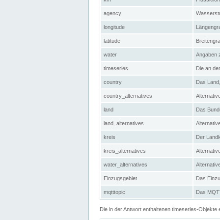
agency
Wasserstr
longitude
Längengra
latitude
Breitengr
water
Angaben 
timeseries
Die an der
country
Das Land, 
country_alternatives
Alternativ
land
Das Bundes
land_alternatives
Alternativ
kreis
Der Landkr
kreis_alternatives
Alternativ
water_alternatives
Alternati
Einzugsgebiet
Das Einzug
mqtttopic
Das MQTT-
Die in der Antwort enthaltenen timeseries-Objekt