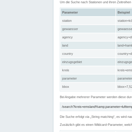
Um die Suche nach Stationen und ihren Zeitreihe
Parameter
Beispiel
station
station=kö
gewaesser
gewaesse
agency
agency=d
land
land=ham
country
country=d
einzugsgebiet
einzugsg
kreis
kreis=em
parameter
paramete
bbox
bbox=7,52
Bei Angabe mehrerer Parameter werden diese durc
/search?kreis=emsland%amp;parameter=lufttemp
Die Suche erfolgt via „String matching“, es wird
Zusätzlich gibt es einen Wildcard-Parameter, welc