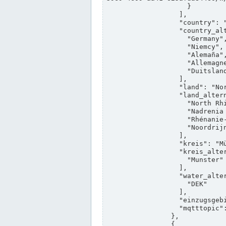
                    }

                  ],

                  "country": "Deutschland",

                  "country_alternatives": [

                    "Germany",

                    "Niemcy",

                    "Alemaña",

                    "Allemagne",

                    "Duitsland"

                  ],

                  "land": "Nordrhein-Westfalen",

                  "land_alternatives": [

                    "North Rhine-Westphalia",

                    "Nadrenia Północna-Westfalia",

                    "Rhénanie-du-Nord-Westphalie",

                    "Noordrijn-Westfalen"

                  ],

                  "kreis": "Münster",

                  "kreis_alternatives": [

                    "Munster"

                  ],

                  "water_alternatives": [

                    "DEK"

                  ],

                  "einzugsgebiet": "Ems",

                  "mqtttopic": "edis/pegelonline/+/+/+/+/ccd3e8f1-39e9-4e09-aa41-625afda84460/+"

                },

                {
