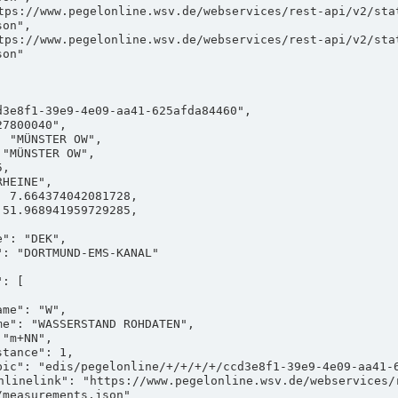
on",

on"

measurements.json"
