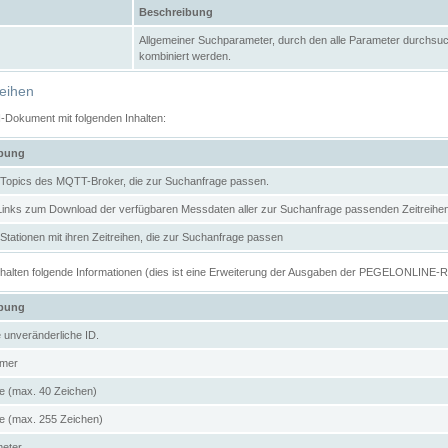
Beschreibung
Allgemeiner Suchparameter, durch den alle Parameter durchsuc
kombiniert werden.
reihen
N-Dokument mit folgenden Inhalten:
ibung
er Topics des MQTT-Broker, die zur Suchanfrage passen.
 Links zum Download der verfügbaren Messdaten aller zur Suchanfrage passenden Zeitrei
r Stationen mit ihren Zeitreihen, die zur Suchanfrage passen
enthalten folgende Informationen (dies ist eine Erweiterung der Ausgaben der PEGELONLINE-
ibung
e unveränderliche ID.
mer
 (max. 40 Zeichen)
 (max. 255 Zeichen)
meter