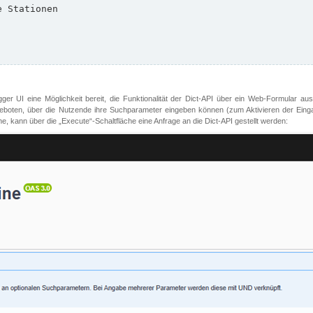
er UI eine Möglichkeit bereit, die Funktionalität der Dict-API über ein Web-Formular aus
oten, über die Nutzende ihre Suchparameter eingeben können (zum Aktivieren der Eingabefe
, kann über die „Execute“-Schaltfläche eine Anfrage an die Dict-API gestellt werden: