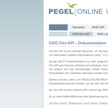
Überblick
REST-API
EDIS Dict-API
EDIS-Lib
EDIS Dict-API – Dokumentation
Die Dict-API ist ein zentraler Baustein, um die Nu
von Messdaten (weitere Informationen siehe:
EDI
Da das MQTT-Protokoll jedoch nur sehr eingeschr
Dict-API geschlossen. Anhand verschiedener Su
Die Antwort auf eine Suchanfrage enthält nebe
Echtzeitdaten der Zeitreihen abonniert werden kön
Ebenso werden Links zum PEGELONLINE-REST-
beispielsweise genutzt werden, um die über den M
Die Dict-API ist eine einfache API, welche das RE
Es ist keine Authentifizierung oder Autorisierung er
Suche nach Stationen und ihren Zeitre