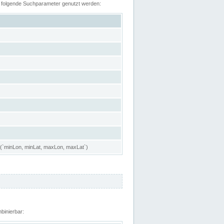
n folgende Suchparameter genutzt werden:
 (`minLon, minLat, maxLon, maxLat`)
binierbar: