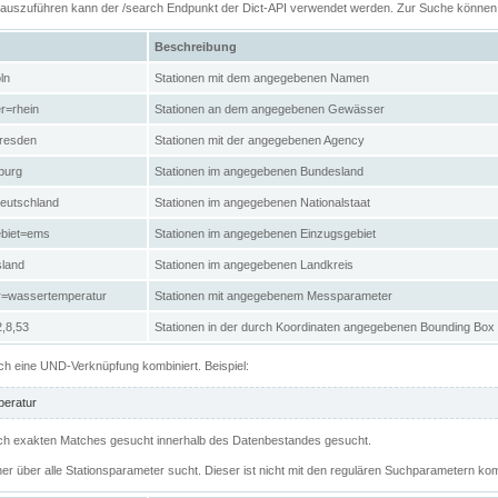
n auszuführen kann der /search Endpunkt der Dict-API verwendet werden. Zur Suche könne
Beschreibung
ln
Stationen mit dem angegebenen Namen
r=rhein
Stationen an dem angegebenen Gewässer
resden
Stationen mit der angegebenen Agency
burg
Stationen im angegebenen Bundesland
eutschland
Stationen im angegebenen Nationalstaat
ebiet=ems
Stationen im angegebenen Einzugsgebiet
sland
Stationen im angegebenen Landkreis
r=wassertemperatur
Stationen mit angegebenem Messparameter
,8,53
Stationen in der durch Koordinaten angegebenen Bounding Box
h eine UND-Verknüpfung kombiniert. Beispiel:
eratur
 nach exakten Matches gesucht innerhalb des Datenbestandes gesucht.
her über alle Stationsparameter sucht. Dieser ist nicht mit den regulären Suchparametern kom