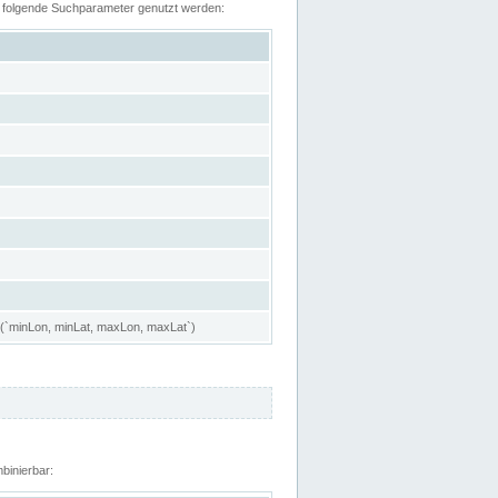
n folgende Suchparameter genutzt werden:
 (`minLon, minLat, maxLon, maxLat`)
binierbar: