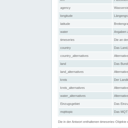
agency
Wasserstr
longitude
Längengra
latitude
Breitengr
water
Angaben 
timeseries
Die an der
country
Das Land, 
country_alternatives
Alternativ
land
Das Bundes
land_alternatives
Alternativ
kreis
Der Landkr
kreis_alternatives
Alternativ
water_alternatives
Alternati
Einzugsgebiet
Das Einzug
mqtttopic
Das MQTT-
Die in der Antwort enthaltenen timeseries-Objekt