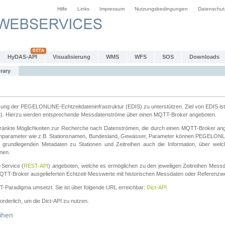
Hilfe
Links
Impressum
Nutzungsbedingungen
Datenschut
HyDAS-API
Visualisierung
WMS
WFS
SOS
Downloads
rary
tzung der PEGELONLINE-Echtzeitdateninfrastruktur (EDIS) zu unterstützen. Ziel von EDIS ist 
S
). Hierzu werden entsprechende Messdatenströme über einen MQTT-Broker angeboten.
änkte Möglichkeiten zur Recherche nach Datenströmen, die durch einen MQTT-Broker ange
chparameter wie z.B. Stationsnamen, Bundesland, Gewässer, Parameter können PEGELONL
n grundlegenden Metadaten zu Stationen und Zeitreihen auch die Information, über wel
nen.
Service (
REST-API
) angeboten, welche es ermöglichen zu den jeweiligen Zeitreihen Mess
QTT-Broker ausgelieferten Echtzeit-Messwerte mit historischen Messdaten oder Referenzwer
ST-Paradigma umsetzt. Sie ist über folgende URL erreichbar:
Dict-API
forderlich, um die Dict-API zu nutzen.
ihen