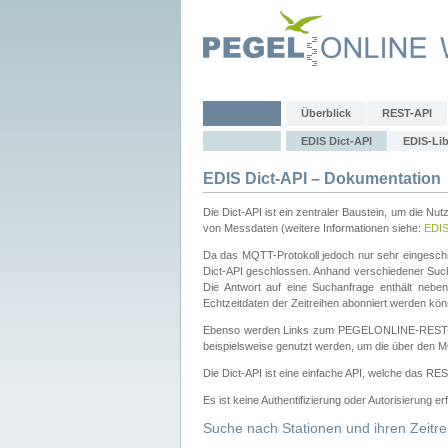
Überblick
REST-API
EDIS Dict-API
EDIS-Lib
EDIS Dict-API – Dokumentation
Die Dict-API ist ein zentraler Baustein, um die Nu
von Messdaten (weitere Informationen siehe:
EDI
Da das MQTT-Protokoll jedoch nur sehr eingeschr
Dict-API geschlossen. Anhand verschiedener Su
Die Antwort auf eine Suchanfrage enthält nebe
Echtzeitdaten der Zeitreihen abonniert werden kön
Ebenso werden Links zum PEGELONLINE-REST-
beispielsweise genutzt werden, um die über den M
Die Dict-API ist eine einfache API, welche das RE
Es ist keine Authentifizierung oder Autorisierung er
Suche nach Stationen und ihren Zeitre