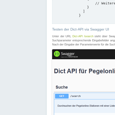
                    // Weitere Stationen

                }

              ]

            }

Testen der Dict-API via Swagger UI
Unter der URL
Dict-API /search
steht über Swagg
Suchparameter entsprechende Eingabefelder angeb
Nach der Eingabe der Parameterwerte für die Suche