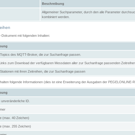
Beschreibung
Allgemeiner Suchparameter, durch den alle Parameter durchsuc
kombiniert werden.
reihen
N-Dokument mit folgenden Inhalten:
ibung
er Topics des MQTT-Broker, die zur Suchanfrage passen.
 Links zum Download der verfügbaren Messdaten aller zur Suchanfrage passenden Zeitrei
r Stationen mit ihren Zeitreihen, die zur Suchanfrage passen
enthalten folgende Informationen (dies ist eine Erweiterung der Ausgaben der PEGELONLINE-
ibung
e unveränderliche ID.
mer
 (max. 40 Zeichen)
 (max. 255 Zeichen)
meter