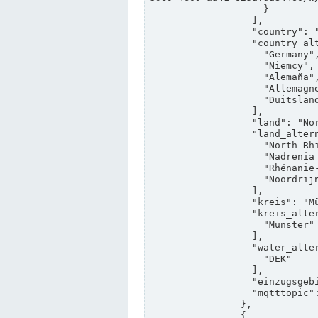
                    }

                  ],

                  "country": "Deutschland",

                  "country_alternatives": [

                    "Germany",

                    "Niemcy",

                    "Alemaña",

                    "Allemagne",

                    "Duitsland"

                  ],

                  "land": "Nordrhein-Westfalen",

                  "land_alternatives": [

                    "North Rhine-Westphalia",

                    "Nadrenia Północna-Westfalia",

                    "Rhénanie-du-Nord-Westphalie",

                    "Noordrijn-Westfalen"

                  ],

                  "kreis": "Münster",

                  "kreis_alternatives": [

                    "Munster"

                  ],

                  "water_alternatives": [

                    "DEK"

                  ],

                  "einzugsgebiet": "Ems",

                  "mqtttopic": "edis/pegelonline/+/+/+/+/ccd3e8f1-39e9-4e09-aa41-625afda84460/+"

                },

                {
