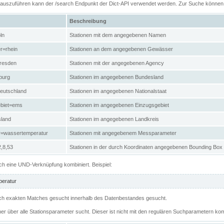
n auszuführen kann der /search Endpunkt der Dict-API verwendet werden. Zur Suche könne
Beschreibung
ln
Stationen mit dem angegebenen Namen
r=rhein
Stationen an dem angegebenen Gewässer
resden
Stationen mit der angegebenen Agency
burg
Stationen im angegebenen Bundesland
eutschland
Stationen im angegebenen Nationalstaat
ebiet=ems
Stationen im angegebenen Einzugsgebiet
sland
Stationen im angegebenen Landkreis
r=wassertemperatur
Stationen mit angegebenem Messparameter
,8,53
Stationen in der durch Koordinaten angegebenen Bounding Box
h eine UND-Verknüpfung kombiniert. Beispiel:
eratur
 nach exakten Matches gesucht innerhalb des Datenbestandes gesucht.
her über alle Stationsparameter sucht. Dieser ist nicht mit den regulären Suchparametern kom