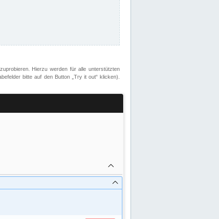
zuprobieren. Hierzu werden für alle unterstützten
lder bitte auf den Button „Try it out“ klicken).