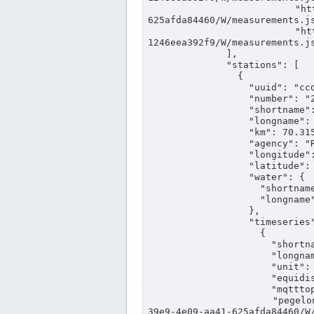
                "https://www.pegelonline.wsv.de/webservices/rest-api/v2/stations/ccd3e8f1-39e9-4e09-aa41-
625afda84460/W/measurements.js
                "https://www.pegelonline.wsv.de/webservices/rest-api/v2/stations/ed260406-bdd6-42ef-bf2a-
1246eea392f9/W/measurements.js
              ],

              "stations": [

                {

                  "uuid": "ccd3e8f1-39e9-4e09-aa41-625afda84460",

                  "number": "27800040",

                  "shortname": "MÜNSTER OW",

                  "longname": "MÜNSTER OW",

                  "km": 70.315,

                  "agency": "RHEINE",

                  "longitude": 7.664374042081728,

                  "latitude": 51.968941959729285,

                  "water": {

                    "shortname": "DEK",

                    "longname": "DORTMUND-EMS-KANAL"

                  },

                  "timeseries": [

                    {

                      "shortname": "W",

                      "longname": "WASSERSTAND ROHDATEN",

                      "unit": "m+NN",

                      "equidistance": 1,

                      "mqtttopic": "edis/pegelonline/+/+/+/+/ccd3e8f1-39e9-4e09-aa41-625afda84460/W",

                      "pegelonlinelink": "https://www.pegelonline.wsv.de/webservices/rest-api/v2/stations/ccd3e8f1-
39e9-4e09-aa41-625afda84460/W/