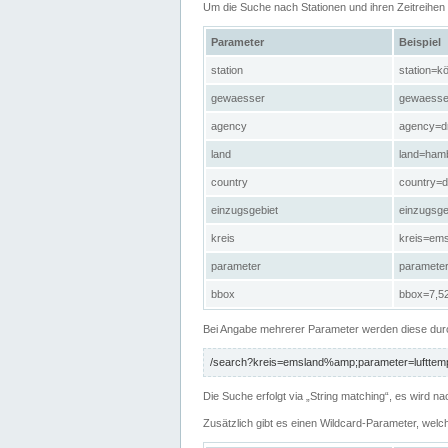
Um die Suche nach Stationen und ihren Zeitreihe
Parameter
Beispiel
station
station=kö
gewaesser
gewaesse
agency
agency=d
land
land=ham
country
country=d
einzugsgebiet
einzugsg
kreis
kreis=em
parameter
paramete
bbox
bbox=7,52
Bei Angabe mehrerer Parameter werden diese durc
/search?kreis=emsland%amp;parameter=lufttemp
Die Suche erfolgt via „String matching“, es wird
Zusätzlich gibt es einen Wildcard-Parameter, welc