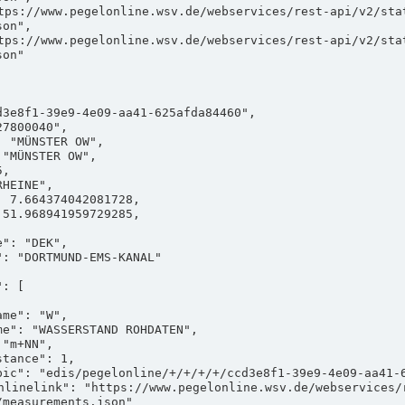
on",

on"

measurements.json"
