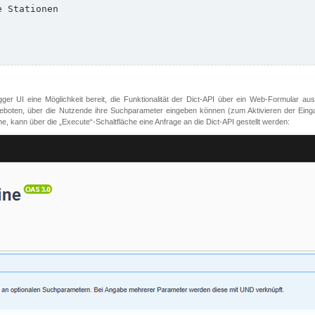
er UI eine Möglichkeit bereit, die Funktionalität der Dict-API über ein Web-Formular aus
oten, über die Nutzende ihre Suchparameter eingeben können (zum Aktivieren der Eingabefe
, kann über die „Execute“-Schaltfläche eine Anfrage an die Dict-API gestellt werden: