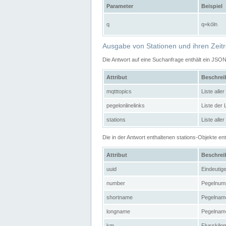
Parameter
Beispiel
q
q=köln
Ausgabe von Stationen und ihren Zeit
Die Antwort auf eine Suchanfrage enthält ein JSO
Attribut
Beschre
mqtttopics
Liste all
pegelonlinelinks
Liste der
stations
Liste alle
Die in der Antwort enthaltenen stations-Objekte 
Attribut
Beschre
uuid
Eindeutig
number
Pegelnum
shortname
Pegelname
longname
Pegelname
km
Flusskilo