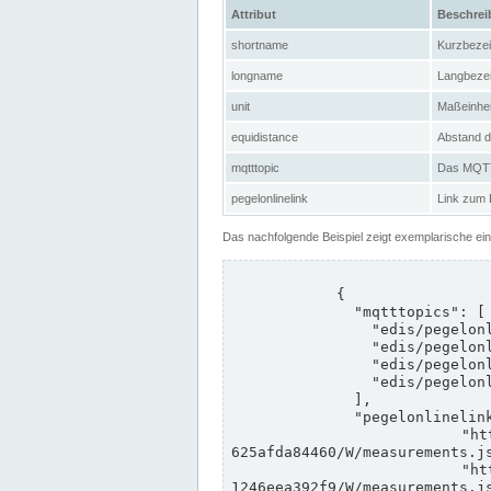
Attribut
Beschre
shortname
Kurzbeze
longname
Langbeze
unit
Maßeinhei
equidistance
Abstand d
mqtttopic
Das MQTT-
pegelonlinelink
Link zum
Das nachfolgende Beispiel zeigt exemplarische ei
            {

              "mqtttopics": [

                "edis/pegelonline/+/+/+/+/ccd3e8f1-39e9-4e09-aa41-625afda84460/+",

                "edis/pegelonline/+/+/+/+/ed260406-bdd6-42ef-bf2a-1246eea392f9/+",

                "edis/pegelonline/+/+/+/+/ccd3e8f1-39e9-4e09-aa41-625afda84460/+",

                "edis/pegelonline/+/+/+/+/ed260406-bdd6-42ef-bf2a-1246eea392f9/+"

              ],

              "pegelonlinelinks": [

                "https://www.pegelonline.wsv.de/webservices/rest-api/v2/stations/ccd3e8f1-39e9-4e09-aa41-
625afda84460/W/measurements.js
                "https://www.pegelonline.wsv.de/webservices/rest-api/v2/stations/ed260406-bdd6-42ef-bf2a-
1246eea392f9/W/measurements.js