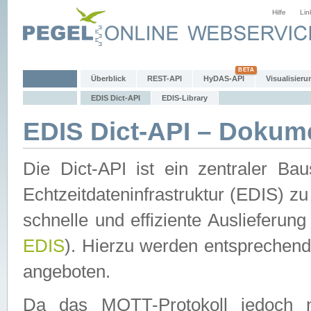
Hilfe
Lin
Überblick
REST-API
HyDAS-API
Visualisieru
EDIS Dict-API
EDIS-Library
EDIS Dict-API – Dokum
Die Dict-API ist ein zentraler 
Echtzeitdateninfrastruktur (EDIS) zu
schnelle und effiziente Auslieferun
EDIS
). Hierzu werden entspreche
angeboten.
Da das MQTT-Protokoll jedoch n