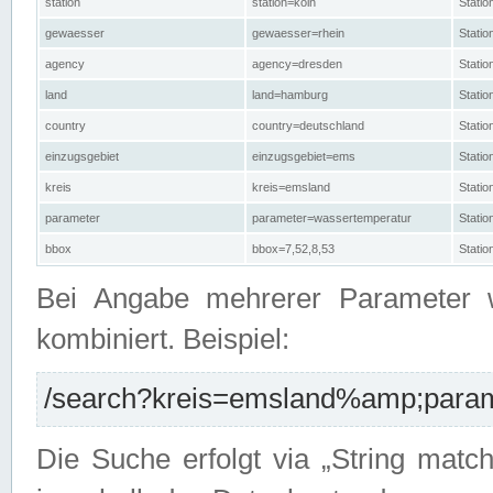
station
station=köln
Stati
gewaesser
gewaesser=rhein
Stati
agency
agency=dresden
Stati
land
land=hamburg
Stati
country
country=deutschland
Statio
einzugsgebiet
einzugsgebiet=ems
Stati
kreis
kreis=emsland
Stati
parameter
parameter=wassertemperatur
Stati
bbox
bbox=7,52,8,53
Statio
Bei Angabe mehrerer Parameter 
kombiniert. Beispiel:
/search?kreis=emsland%amp;parame
Die Suche erfolgt via „String matc