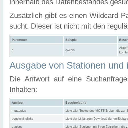
innerhalb des Datenbestandes gesuc
Zusätzlich gibt es einen Wildcard-P
sucht. Dieser ist nicht mit den reg
Parameter
Beispiel
Besch
Allgem
q
q=köln
kombin
Ausgabe von Stationen und i
Die Antwort auf eine Suchanfrag
Inhalten:
Attribut
Beschreibung
mqtttopics
Liste aller Topics des MQTT-Broker, die zur
pegelonlinelinks
Liste der Links zum Download der verfügba
stations
Liste aller Stationen mit ihren Zeitreihen, di