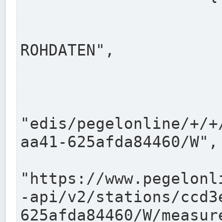
                      "shortname": "W"
                      "longname": "WASSER
ROHDATEN",

                      "unit": "m+NN",
                      "equidistance": 1
                    
"edis/pegelonline/+/+
aa41-625afda84460/W",

                      "pegel
"https://www.pegelonl
-api/v2/stations/ccd3
625afda84460/W/measure