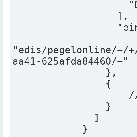
                    "DEK"

                  ],

                  "einzugsgebiet": "Ems",

                  
"edis/pegelonline/+/+
aa41-625afda84460/+"

                },

                {

                    // Weitere Stationen

                }

              ]

            }
