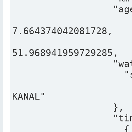
                  "agency": "RHEINE",

                  
7.664374042081728,

                 
51.968941959729285,

                  "water": {

                    "shortname": "DEK",

                    "longname": "DORTMUND-E
KANAL"

                  },

                  "timeseries": [

                    {
