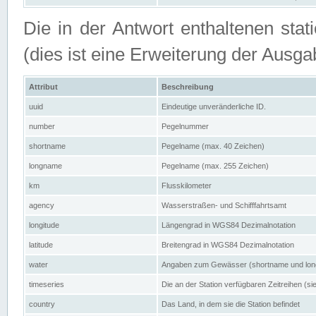
Die in der Antwort enthaltenen stat
(dies ist eine Erweiterung der Au
Attribut
Beschreibung
uuid
Eindeutige unveränderliche ID.
number
Pegelnummer
shortname
Pegelname (max. 40 Zeichen)
longname
Pegelname (max. 255 Zeichen)
km
Flusskilometer
agency
Wasserstraßen- und Schifffahrtsamt
longitude
Längengrad in WGS84 Dezimalnotation
latitude
Breitengrad in WGS84 Dezimalnotation
water
Angaben zum Gewässer (shortname und lo
timeseries
Die an der Station verfügbaren Zeitreihen (si
country
Das Land, in dem sie die Station befindet