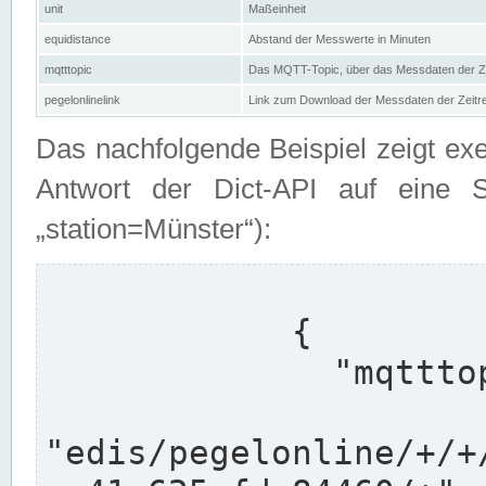
unit
Maßeinheit
equidistance
Abstand der Messwerte in Minuten
mqtttopic
Das MQTT-Topic, über das Messdaten der Ze
pegelonlinelink
Link zum Download der Messdaten der Zeit
Das nachfolgende Beispiel zeigt ex
Antwort der Dict-API auf eine 
„station=Münster“):
            {

              "mqtttopics": [

"edis/pegelonline/+/+