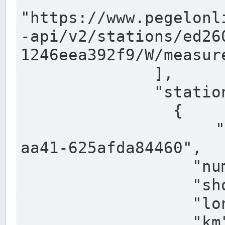
"https://www.pegelonl
-api/v2/stations/ed26
1246eea392f9/W/measure
              ],

              "stations": [

                {

                  "uuid": "ccd3e8f1-39e9-4e09-
aa41-625afda84460",

                  "number": "27800040",

                  "shortname": "MÜNSTER OW",

                  "longname": "MÜNSTER OW",

                  "km": 70.315,
