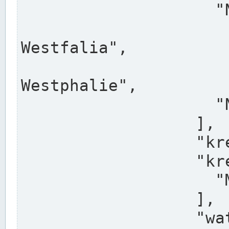
                    "North Rhine-Westphalia",

                    "Nadreni
Westfalia",

                    "Rhéna
Westphalie",

                    "Noordrijn-Westfalen"

                  ],

                  "kreis": "Münster",

                  "kreis_alternatives": [

                    "Munster"

                  ],

                  "water_alternatives": [
