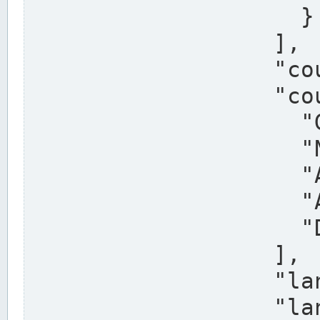
                    }

                  ],

                  "country": "Deutschland",

                  "country_alternatives": [

                    "Germany",

                    "Niemcy",

                    "Alemaña",

                    "Allemagne",

                    "Duitsland"

                  ],

                  "land": "Nordrhein-Westfalen",

                  "land_alternatives": [
