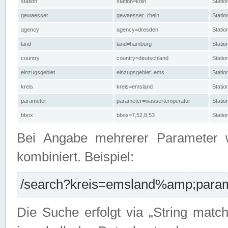
station
station=köln
Stati
gewaesser
gewaesser=rhein
Stati
agency
agency=dresden
Stati
land
land=hamburg
Stati
country
country=deutschland
Statio
einzugsgebiet
einzugsgebiet=ems
Stati
kreis
kreis=emsland
Stati
parameter
parameter=wassertemperatur
Stati
bbox
bbox=7,52,8,53
Statio
Bei Angabe mehrerer Parameter 
kombiniert. Beispiel:
/search?kreis=emsland%amp;parame
Die Suche erfolgt via „String matc