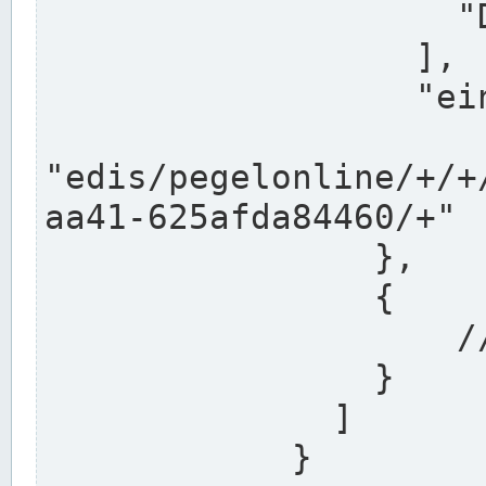
                    "DEK"

                  ],

                  "einzugsgebiet": "Ems",

                  
"edis/pegelonline/+/+
aa41-625afda84460/+"

                },

                {

                    // Weitere Stationen

                }

              ]

            }
