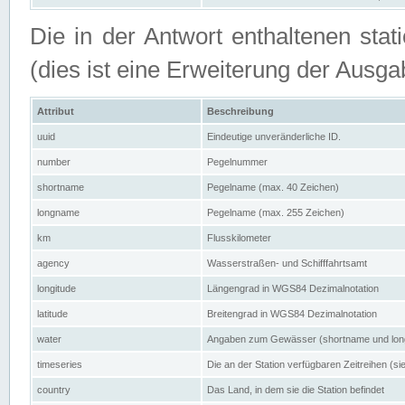
Die in der Antwort enthaltenen stat
(dies ist eine Erweiterung der Au
Attribut
Beschreibung
uuid
Eindeutige unveränderliche ID.
number
Pegelnummer
shortname
Pegelname (max. 40 Zeichen)
longname
Pegelname (max. 255 Zeichen)
km
Flusskilometer
agency
Wasserstraßen- und Schifffahrtsamt
longitude
Längengrad in WGS84 Dezimalnotation
latitude
Breitengrad in WGS84 Dezimalnotation
water
Angaben zum Gewässer (shortname und lo
timeseries
Die an der Station verfügbaren Zeitreihen (si
country
Das Land, in dem sie die Station befindet