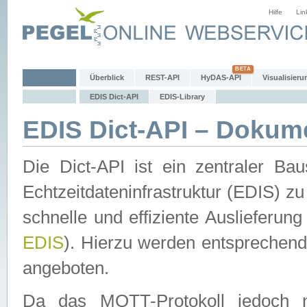
Hilfe
Lin
Überblick
REST-API
HyDAS-API
Visualisieru
EDIS Dict-API
EDIS-Library
EDIS Dict-API – Dokum
Die Dict-API ist ein zentraler 
Echtzeitdateninfrastruktur (EDIS) zu
schnelle und effiziente Auslieferun
EDIS
). Hierzu werden entspreche
angeboten.
Da das MQTT-Protokoll jedoch n