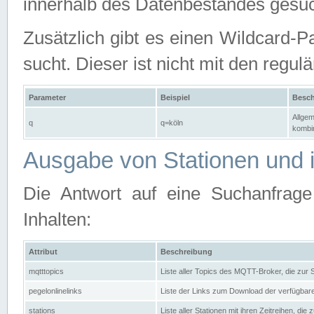
innerhalb des Datenbestandes gesuc
Zusätzlich gibt es einen Wildcard-P
sucht. Dieser ist nicht mit den reg
Parameter
Beispiel
Besch
Allgem
q
q=köln
kombin
Ausgabe von Stationen und i
Die Antwort auf eine Suchanfrag
Inhalten:
Attribut
Beschreibung
mqtttopics
Liste aller Topics des MQTT-Broker, die zur
pegelonlinelinks
Liste der Links zum Download der verfügba
stations
Liste aller Stationen mit ihren Zeitreihen, di