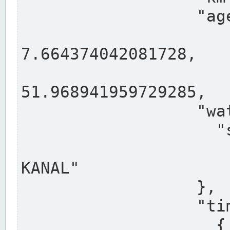
                  "agency": "RHEINE",

                  
7.664374042081728,

                 
51.968941959729285,

                  "water": {

                    "shortname": "DEK",

                    "longname": "DORTMUND-E
KANAL"

                  },

                  "timeseries": [

                    {
