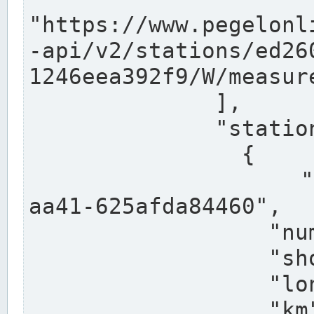
"https://www.pegelonl
-api/v2/stations/ed26
1246eea392f9/W/measure
              ],

              "stations": [

                {

                  "uuid": "ccd3e8f1-39e9-4e09-
aa41-625afda84460",

                  "number": "27800040",

                  "shortname": "MÜNSTER OW",

                  "longname": "MÜNSTER OW",

                  "km": 70.315,
