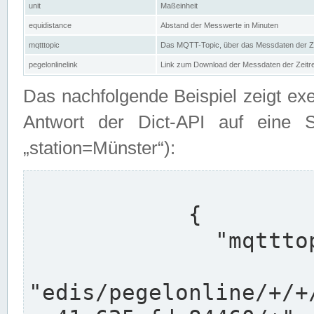
unit
Maßeinheit
equidistance
Abstand der Messwerte in Minuten
mqtttopic
Das MQTT-Topic, über das Messdaten der Ze
pegelonlinelink
Link zum Download der Messdaten der Zeit
Das nachfolgende Beispiel zeigt ex
Antwort der Dict-API auf eine 
„station=Münster“):
            {

              "mqtttopics": [

"edis/pegelonline/+/+