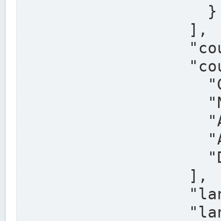
                    }

                  ],

                  "country": "Deutschland",

                  "country_alternatives": [

                    "Germany",

                    "Niemcy",

                    "Alemaña",

                    "Allemagne",

                    "Duitsland"

                  ],

                  "land": "Nordrhein-Westfalen",

                  "land_alternatives": [
