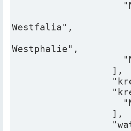
                    "North Rhine-Westphalia",

                    "Nadreni
Westfalia",

                    "Rhéna
Westphalie",

                    "Noordrijn-Westfalen"

                  ],

                  "kreis": "Münster",

                  "kreis_alternatives": [

                    "Munster"

                  ],

                  "water_alternatives": [
