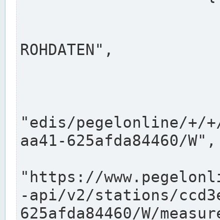
                      "shortname": "W"
                      "longname": "WASSER
ROHDATEN",

                      "unit": "m+NN",
                      "equidistance": 1
                    
"edis/pegelonline/+/+
aa41-625afda84460/W",

                      "pegel
"https://www.pegelonl
-api/v2/stations/ccd3
625afda84460/W/measure