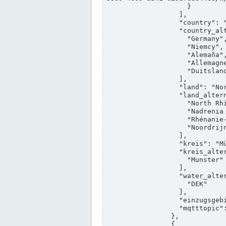
                    }

                  ],

                  "country": "Deutschland",

                  "country_alternatives": [

                    "Germany",

                    "Niemcy",

                    "Alemaña",

                    "Allemagne",

                    "Duitsland"

                  ],

                  "land": "Nordrhein-Westfalen",

                  "land_alternatives": [

                    "North Rhine-Westphalia",

                    "Nadrenia Północna-Westfalia",

                    "Rhénanie-du-Nord-Westphalie",

                    "Noordrijn-Westfalen"

                  ],

                  "kreis": "Münster",

                  "kreis_alternatives": [

                    "Munster"

                  ],

                  "water_alternatives": [

                    "DEK"

                  ],

                  "einzugsgebiet": "Ems",

                  "mqtttopic": "edis/pegelonline/+/+/+/+/ccd3e8f1-39e9-4e09-aa41-625afda84460/+"

                },

                {
