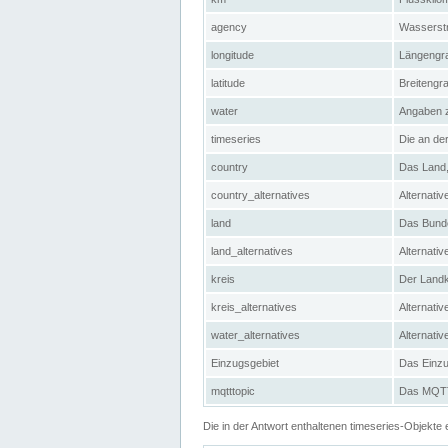
agency
Wasserstr
longitude
Längengra
latitude
Breitengr
water
Angaben 
timeseries
Die an der
country
Das Land, 
country_alternatives
Alternativ
land
Das Bundes
land_alternatives
Alternativ
kreis
Der Landkr
kreis_alternatives
Alternativ
water_alternatives
Alternati
Einzugsgebiet
Das Einzug
mqtttopic
Das MQTT-
Die in der Antwort enthaltenen timeseries-Objekt