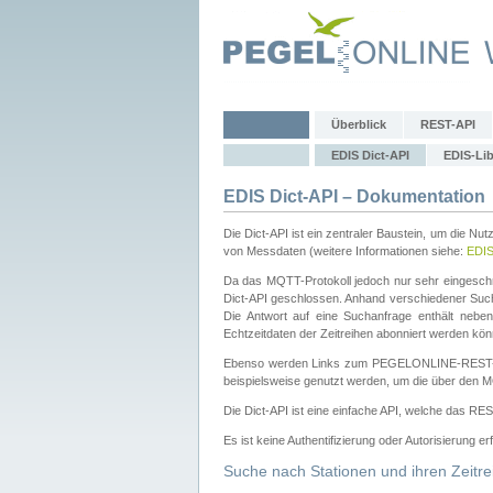
Überblick
REST-API
EDIS Dict-API
EDIS-Lib
EDIS Dict-API – Dokumentation
Die Dict-API ist ein zentraler Baustein, um die Nu
von Messdaten (weitere Informationen siehe:
EDI
Da das MQTT-Protokoll jedoch nur sehr eingeschr
Dict-API geschlossen. Anhand verschiedener Su
Die Antwort auf eine Suchanfrage enthält nebe
Echtzeitdaten der Zeitreihen abonniert werden kön
Ebenso werden Links zum PEGELONLINE-REST-
beispielsweise genutzt werden, um die über den M
Die Dict-API ist eine einfache API, welche das RE
Es ist keine Authentifizierung oder Autorisierung er
Suche nach Stationen und ihren Zeitre