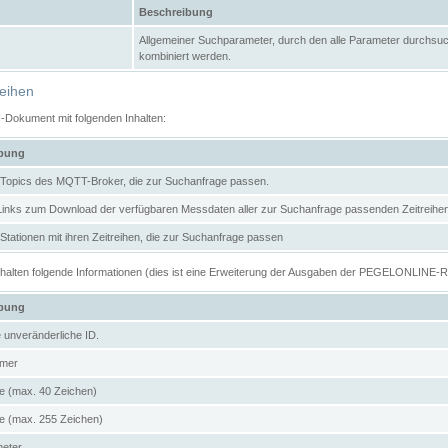
Beschreibung
Allgemeiner Suchparameter, durch den alle Parameter durchsuc
kombiniert werden.
reihen
N-Dokument mit folgenden Inhalten:
ibung
er Topics des MQTT-Broker, die zur Suchanfrage passen.
 Links zum Download der verfügbaren Messdaten aller zur Suchanfrage passenden Zeitrei
r Stationen mit ihren Zeitreihen, die zur Suchanfrage passen
enthalten folgende Informationen (dies ist eine Erweiterung der Ausgaben der PEGELONLINE-
ibung
e unveränderliche ID.
mer
 (max. 40 Zeichen)
 (max. 255 Zeichen)
meter