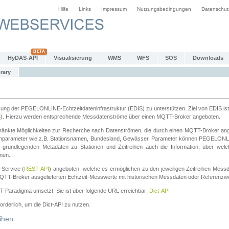
Hilfe
Links
Impressum
Nutzungsbedingungen
Datenschut
HyDAS-API
Visualisierung
WMS
WFS
SOS
Downloads
rary
tzung der PEGELONLINE-Echtzeitdateninfrastruktur (EDIS) zu unterstützen. Ziel von EDIS ist 
S
). Hierzu werden entsprechende Messdatenströme über einen MQTT-Broker angeboten.
änkte Möglichkeiten zur Recherche nach Datenströmen, die durch einen MQTT-Broker ange
chparameter wie z.B. Stationsnamen, Bundesland, Gewässer, Parameter können PEGELONL
n grundlegenden Metadaten zu Stationen und Zeitreihen auch die Information, über wel
nen.
Service (
REST-API
) angeboten, welche es ermöglichen zu den jeweiligen Zeitreihen Mess
QTT-Broker ausgelieferten Echtzeit-Messwerte mit historischen Messdaten oder Referenzwer
ST-Paradigma umsetzt. Sie ist über folgende URL erreichbar:
Dict-API
forderlich, um die Dict-API zu nutzen.
ihen