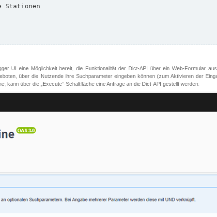
er UI eine Möglichkeit bereit, die Funktionalität der Dict-API über ein Web-Formular aus
oten, über die Nutzende ihre Suchparameter eingeben können (zum Aktivieren der Eingabefe
, kann über die „Execute“-Schaltfläche eine Anfrage an die Dict-API gestellt werden: