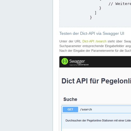
                    // Weitere Stationen

                }

              ]

            }

Testen der Dict-API via Swagger UI
Unter der URL
Dict-API /search
steht über Swagg
Suchparameter entsprechende Eingabefelder angeb
Nach der Eingabe der Parameterwerte für die Suche