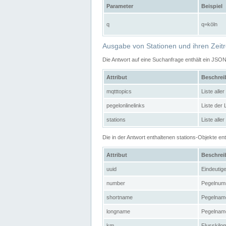
Parameter
Beispiel
q
q=köln
Ausgabe von Stationen und ihren Zeit
Die Antwort auf eine Suchanfrage enthält ein JSO
Attribut
Beschre
mqtttopics
Liste all
pegelonlinelinks
Liste der
stations
Liste alle
Die in der Antwort enthaltenen stations-Objekte 
Attribut
Beschre
uuid
Eindeutig
number
Pegelnum
shortname
Pegelname
longname
Pegelname
km
Flusskilo