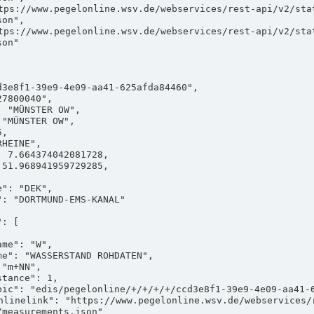
on",

on"

measurements.json"
