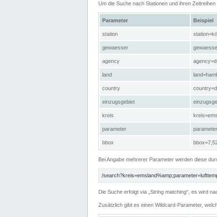
Um die Suche nach Stationen und ihren Zeitreihe
Parameter
Beispiel
station
station=kö
gewaesser
gewaesse
agency
agency=d
land
land=ham
country
country=d
einzugsgebiet
einzugsg
kreis
kreis=em
parameter
paramete
bbox
bbox=7,52
Bei Angabe mehrerer Parameter werden diese durc
/search?kreis=emsland%amp;parameter=lufttemp
Die Suche erfolgt via „String matching“, es wird
Zusätzlich gibt es einen Wildcard-Parameter, welc