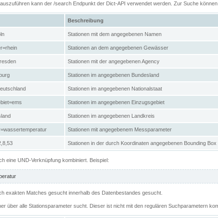
n auszuführen kann der /search Endpunkt der Dict-API verwendet werden. Zur Suche könne
Beschreibung
ln
Stationen mit dem angegebenen Namen
r=rhein
Stationen an dem angegebenen Gewässer
resden
Stationen mit der angegebenen Agency
burg
Stationen im angegebenen Bundesland
eutschland
Stationen im angegebenen Nationalstaat
ebiet=ems
Stationen im angegebenen Einzugsgebiet
sland
Stationen im angegebenen Landkreis
r=wassertemperatur
Stationen mit angegebenem Messparameter
,8,53
Stationen in der durch Koordinaten angegebenen Bounding Box
h eine UND-Verknüpfung kombiniert. Beispiel:
eratur
 nach exakten Matches gesucht innerhalb des Datenbestandes gesucht.
her über alle Stationsparameter sucht. Dieser ist nicht mit den regulären Suchparametern kom