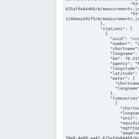
                "https://www.pegelonline.wsv.de/webservices/rest-api/v2/stations/ccd3e8f1-39e9-4e09-aa41-
625afda84460/W/measurements.js
                "https://www.pegelonline.wsv.de/webservices/rest-api/v2/stations/ed260406-bdd6-42ef-bf2a-
1246eea392f9/W/measurements.js
              ],

              "stations": [

                {

                  "uuid": "ccd3e8f1-39e9-4e09-aa41-625afda84460",

                  "number": "27800040",

                  "shortname": "MÜNSTER OW",

                  "longname": "MÜNSTER OW",

                  "km": 70.315,

                  "agency": "RHEINE",

                  "longitude": 7.664374042081728,

                  "latitude": 51.968941959729285,

                  "water": {

                    "shortname": "DEK",

                    "longname": "DORTMUND-EMS-KANAL"

                  },

                  "timeseries": [

                    {

                      "shortname": "W",

                      "longname": "WASSERSTAND ROHDATEN",

                      "unit": "m+NN",

                      "equidistance": 1,

                      "mqtttopic": "edis/pegelonline/+/+/+/+/ccd3e8f1-39e9-4e09-aa41-625afda84460/W",

                      "pegelonlinelink": "https://www.pegelonline.wsv.de/webservices/rest-api/v2/stations/ccd3e8f1-
39e9-4e09-aa41-625afda84460/W/