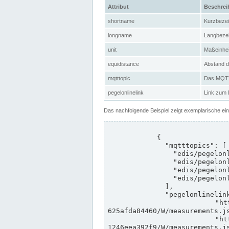
Attribut
Beschre
shortname
Kurzbeze
longname
Langbeze
unit
Maßeinhei
equidistance
Abstand d
mqtttopic
Das MQTT-
pegelonlinelink
Link zum
Das nachfolgende Beispiel zeigt exemplarische ei
            {

              "mqtttopics": [

                "edis/pegelonline/+/+/+/+/ccd3e8f1-39e9-4e09-aa41-625afda84460/+",

                "edis/pegelonline/+/+/+/+/ed260406-bdd6-42ef-bf2a-1246eea392f9/+",

                "edis/pegelonline/+/+/+/+/ccd3e8f1-39e9-4e09-aa41-625afda84460/+",

                "edis/pegelonline/+/+/+/+/ed260406-bdd6-42ef-bf2a-1246eea392f9/+"

              ],

              "pegelonlinelinks": [

                "https://www.pegelonline.wsv.de/webservices/rest-api/v2/stations/ccd3e8f1-39e9-4e09-aa41-
625afda84460/W/measurements.js
                "https://www.pegelonline.wsv.de/webservices/rest-api/v2/stations/ed260406-bdd6-42ef-bf2a-
1246eea392f9/W/measurements.js