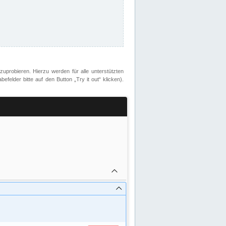
zuprobieren. Hierzu werden für alle unterstützten
lder bitte auf den Button „Try it out“ klicken).