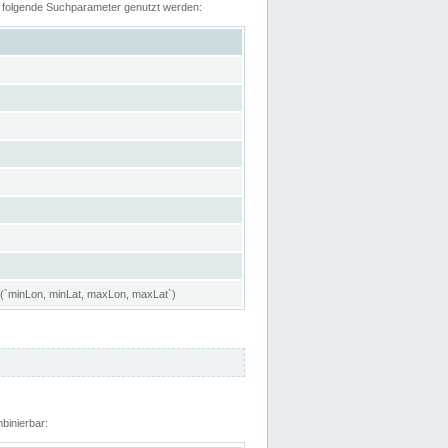
n folgende Suchparameter genutzt werden:
 (`minLon, minLat, maxLon, maxLat`)
binierbar: