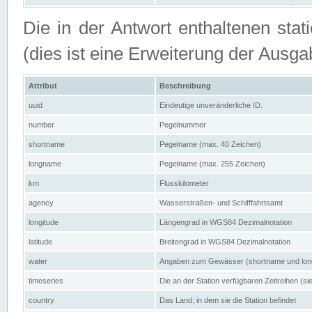
Die in der Antwort enthaltenen stat
(dies ist eine Erweiterung der Au
Attribut
Beschreibung
uuid
Eindeutige unveränderliche ID.
number
Pegelnummer
shortname
Pegelname (max. 40 Zeichen)
longname
Pegelname (max. 255 Zeichen)
km
Flusskilometer
agency
Wasserstraßen- und Schifffahrtsamt
longitude
Längengrad in WGS84 Dezimalnotation
latitude
Breitengrad in WGS84 Dezimalnotation
water
Angaben zum Gewässer (shortname und lo
timeseries
Die an der Station verfügbaren Zeitreihen (si
country
Das Land, in dem sie die Station befindet