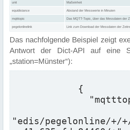
unit
Maßeinheit
equidistance
Abstand der Messwerte in Minuten
mqtttopic
Das MQTT-Topic, über das Messdaten der Ze
pegelonlinelink
Link zum Download der Messdaten der Zeit
Das nachfolgende Beispiel zeigt ex
Antwort der Dict-API auf eine 
„station=Münster“):
            {

              "mqtttopics": [

"edis/pegelonline/+/+