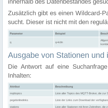
innerhalb des Datenbestandes gesuc
Zusätzlich gibt es einen Wildcard-P
sucht. Dieser ist nicht mit den reg
Parameter
Beispiel
Besch
Allgem
q
q=köln
kombin
Ausgabe von Stationen und i
Die Antwort auf eine Suchanfrag
Inhalten:
Attribut
Beschreibung
mqtttopics
Liste aller Topics des MQTT-Broker, die zur
pegelonlinelinks
Liste der Links zum Download der verfügba
stations
Liste aller Stationen mit ihren Zeitreihen, di