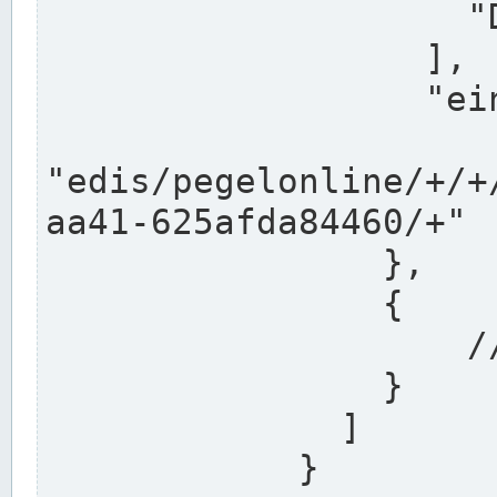
                    "DEK"

                  ],

                  "einzugsgebiet": "Ems",

                  
"edis/pegelonline/+/+
aa41-625afda84460/+"

                },

                {

                    // Weitere Stationen

                }

              ]

            }
