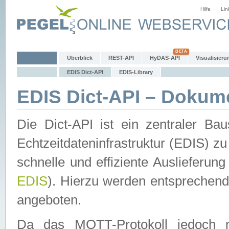
Hilfe
Lin
Überblick
REST-API
HyDAS-API
Visualisieru
EDIS Dict-API
EDIS-Library
EDIS Dict-API – Dokum
Die Dict-API ist ein zentraler 
Echtzeitdateninfrastruktur (EDIS) zu
schnelle und effiziente Auslieferun
EDIS
). Hierzu werden entspreche
angeboten.
Da das MQTT-Protokoll jedoch n