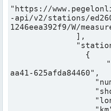
"https://www.pegelonl
-api/v2/stations/ed26
1246eea392f9/W/measure
              ],

              "stations": [

                {

                  "uuid": "ccd3e8f1-39e9-4e09-
aa41-625afda84460",

                  "number": "27800040",

                  "shortname": "MÜNSTER OW",

                  "longname": "MÜNSTER OW",

                  "km": 70.315,
