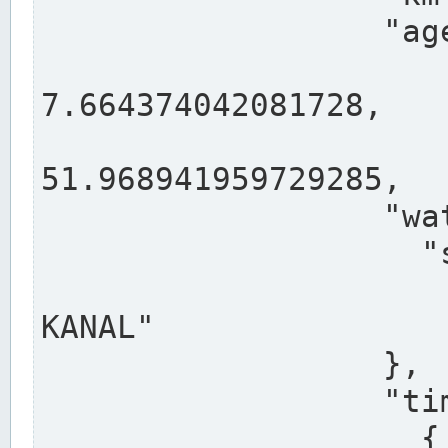
                  "agency": "RHEINE",

                  
7.664374042081728,

                 
51.968941959729285,

                  "water": {

                    "shortname": "DEK",

                    "longname": "DORTMUND-E
KANAL"

                  },

                  "timeseries": [

                    {
