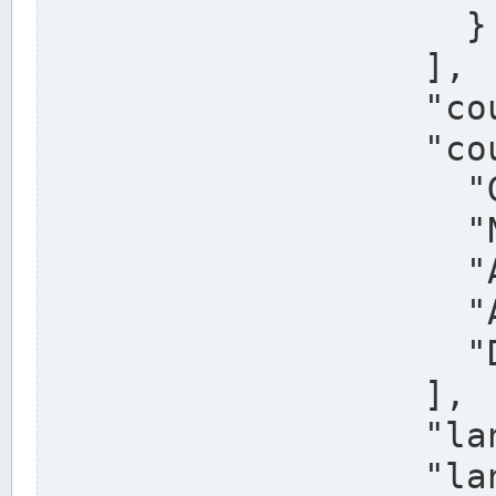
                    }

                  ],

                  "country": "Deutschland",

                  "country_alternatives": [

                    "Germany",

                    "Niemcy",

                    "Alemaña",

                    "Allemagne",

                    "Duitsland"

                  ],

                  "land": "Nordrhein-Westfalen",

                  "land_alternatives": [
