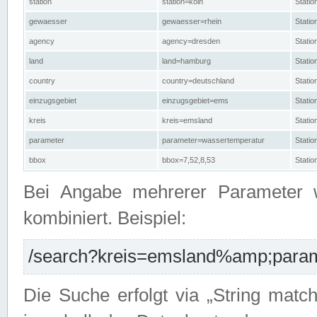
station
station=köln
Stati
gewaesser
gewaesser=rhein
Stati
agency
agency=dresden
Stati
land
land=hamburg
Stati
country
country=deutschland
Statio
einzugsgebiet
einzugsgebiet=ems
Stati
kreis
kreis=emsland
Stati
parameter
parameter=wassertemperatur
Stati
bbox
bbox=7,52,8,53
Statio
Bei Angabe mehrerer Parameter 
kombiniert. Beispiel:
/search?kreis=emsland%amp;parame
Die Suche erfolgt via „String matc