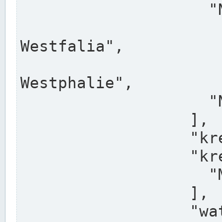
                    "North Rhine-Westphalia",

                    "Nadreni
Westfalia",

                    "Rhéna
Westphalie",

                    "Noordrijn-Westfalen"

                  ],

                  "kreis": "Münster",

                  "kreis_alternatives": [

                    "Munster"

                  ],

                  "water_alternatives": [
