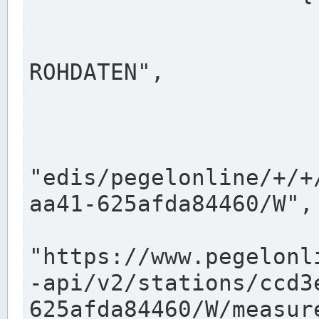
                      "shortname": "W"
                      "longname": "WASSER
ROHDATEN",

                      "unit": "m+NN",
                      "equidistance": 1
                    
"edis/pegelonline/+/+
aa41-625afda84460/W",

                      "pegel
"https://www.pegelonl
-api/v2/stations/ccd3
625afda84460/W/measure