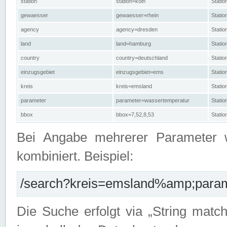
station
station=köln
Stati
gewaesser
gewaesser=rhein
Stati
agency
agency=dresden
Stati
land
land=hamburg
Stati
country
country=deutschland
Statio
einzugsgebiet
einzugsgebiet=ems
Stati
kreis
kreis=emsland
Stati
parameter
parameter=wassertemperatur
Stati
bbox
bbox=7,52,8,53
Statio
Bei Angabe mehrerer Parameter 
kombiniert. Beispiel:
/search?kreis=emsland%amp;parame
Die Suche erfolgt via „String matc