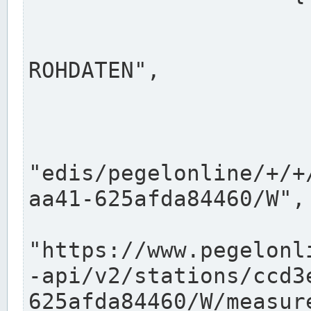
                      "shortname": "W"
                      "longname": "WASSER
ROHDATEN",

                      "unit": "m+NN",
                      "equidistance": 1
                    
"edis/pegelonline/+/+
aa41-625afda84460/W",

                      "pegel
"https://www.pegelonl
-api/v2/stations/ccd3
625afda84460/W/measure