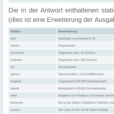
Die in der Antwort enthaltenen stat
(dies ist eine Erweiterung der Au
Attribut
Beschreibung
uuid
Eindeutige unveränderliche ID.
number
Pegelnummer
shortname
Pegelname (max. 40 Zeichen)
longname
Pegelname (max. 255 Zeichen)
km
Flusskilometer
agency
Wasserstraßen- und Schifffahrtsamt
longitude
Längengrad in WGS84 Dezimalnotation
latitude
Breitengrad in WGS84 Dezimalnotation
water
Angaben zum Gewässer (shortname und lo
timeseries
Die an der Station verfügbaren Zeitreihen (si
country
Das Land, in dem sie die Station befindet