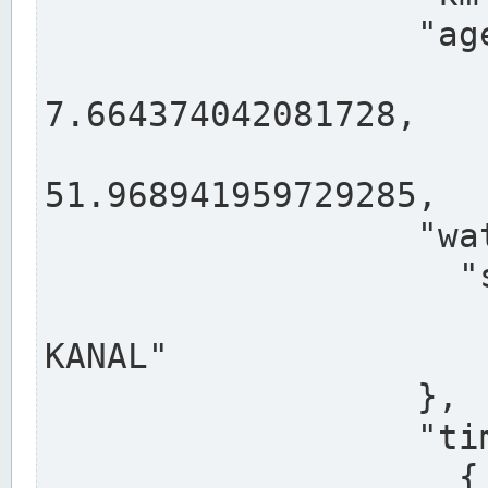
                  "agency": "RHEINE",

                  
7.664374042081728,

                 
51.968941959729285,

                  "water": {

                    "shortname": "DEK",

                    "longname": "DORTMUND-E
KANAL"

                  },

                  "timeseries": [

                    {
