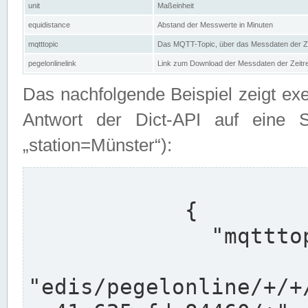
unit
Maßeinheit
equidistance
Abstand der Messwerte in Minuten
mqtttopic
Das MQTT-Topic, über das Messdaten der Ze
pegelonlinelink
Link zum Download der Messdaten der Zeit
Das nachfolgende Beispiel zeigt ex
Antwort der Dict-API auf eine 
„station=Münster“):
            {

              "mqtttopics": [

"edis/pegelonline/+/+