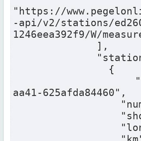
"https://www.pegelonl
-api/v2/stations/ed26
1246eea392f9/W/measure
              ],

              "stations": [

                {

                  "uuid": "ccd3e8f1-39e9-4e09-
aa41-625afda84460",

                  "number": "27800040",

                  "shortname": "MÜNSTER OW",

                  "longname": "MÜNSTER OW",

                  "km": 70.315,
