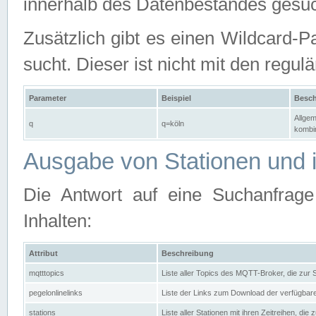
innerhalb des Datenbestandes gesuc
Zusätzlich gibt es einen Wildcard-P
sucht. Dieser ist nicht mit den reg
Parameter
Beispiel
Besch
Allgem
q
q=köln
kombin
Ausgabe von Stationen und i
Die Antwort auf eine Suchanfrag
Inhalten:
Attribut
Beschreibung
mqtttopics
Liste aller Topics des MQTT-Broker, die zur
pegelonlinelinks
Liste der Links zum Download der verfügba
stations
Liste aller Stationen mit ihren Zeitreihen, di