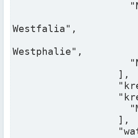
                    "North Rhine-Westphalia",

                    "Nadreni
Westfalia",

                    "Rhéna
Westphalie",

                    "Noordrijn-Westfalen"

                  ],

                  "kreis": "Münster",

                  "kreis_alternatives": [

                    "Munster"

                  ],

                  "water_alternatives": [
