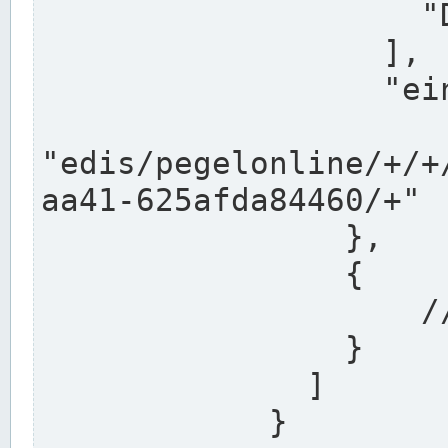
                    "DEK"

                  ],

                  "einzugsgebiet": "Ems",

                  
"edis/pegelonline/+/+
aa41-625afda84460/+"

                },

                {

                    // Weitere Stationen

                }

              ]

            }
