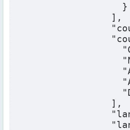
                    }

                  ],

                  "country": "Deutschland",

                  "country_alternatives": [

                    "Germany",

                    "Niemcy",

                    "Alemaña",

                    "Allemagne",

                    "Duitsland"

                  ],

                  "land": "Nordrhein-Westfalen",

                  "land_alternatives": [
