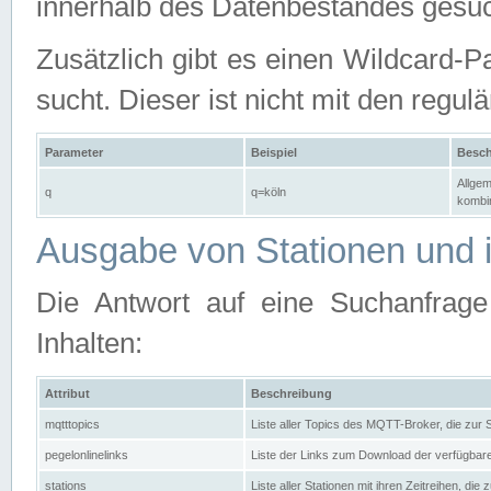
innerhalb des Datenbestandes gesuc
Zusätzlich gibt es einen Wildcard-P
sucht. Dieser ist nicht mit den reg
Parameter
Beispiel
Besch
Allgem
q
q=köln
kombin
Ausgabe von Stationen und i
Die Antwort auf eine Suchanfrag
Inhalten:
Attribut
Beschreibung
mqtttopics
Liste aller Topics des MQTT-Broker, die zur
pegelonlinelinks
Liste der Links zum Download der verfügba
stations
Liste aller Stationen mit ihren Zeitreihen, di