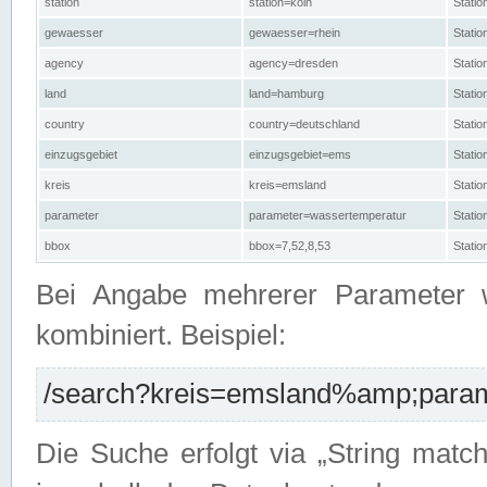
station
station=köln
Stati
gewaesser
gewaesser=rhein
Stati
agency
agency=dresden
Stati
land
land=hamburg
Stati
country
country=deutschland
Statio
einzugsgebiet
einzugsgebiet=ems
Stati
kreis
kreis=emsland
Stati
parameter
parameter=wassertemperatur
Stati
bbox
bbox=7,52,8,53
Statio
Bei Angabe mehrerer Parameter 
kombiniert. Beispiel:
/search?kreis=emsland%amp;parame
Die Suche erfolgt via „String matc