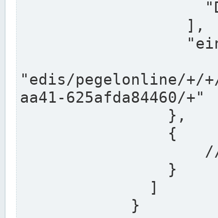
                    "DEK"

                  ],

                  "einzugsgebiet": "Ems",

                  
"edis/pegelonline/+/+
aa41-625afda84460/+"

                },

                {

                    // Weitere Stationen

                }

              ]

            }
