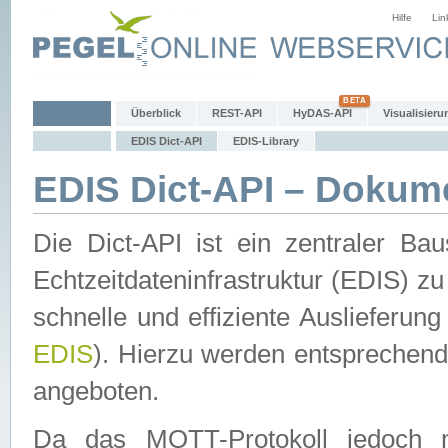
Hilfe
Lin
Überblick
REST-API
HyDAS-API
Visualisieru
EDIS Dict-API
EDIS-Library
EDIS Dict-API – Dokum
Die Dict-API ist ein zentraler 
Echtzeitdateninfrastruktur (EDIS) zu
schnelle und effiziente Auslieferun
EDIS
). Hierzu werden entspreche
angeboten.
Da das MQTT-Protokoll jedoch n