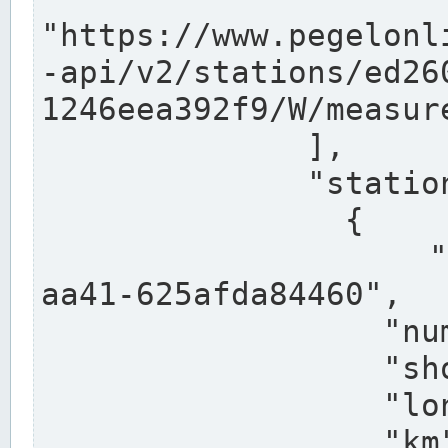
"https://www.pegelonl
-api/v2/stations/ed26
1246eea392f9/W/measure
              ],

              "stations": [

                {

                  "uuid": "ccd3e8f1-39e9-4e09-
aa41-625afda84460",

                  "number": "27800040",

                  "shortname": "MÜNSTER OW",

                  "longname": "MÜNSTER OW",

                  "km": 70.315,
