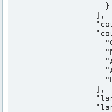
                    }

                  ],

                  "country": "Deutschland",

                  "country_alternatives": [

                    "Germany",

                    "Niemcy",

                    "Alemaña",

                    "Allemagne",

                    "Duitsland"

                  ],

                  "land": "Nordrhein-Westfalen",

                  "land_alternatives": [
