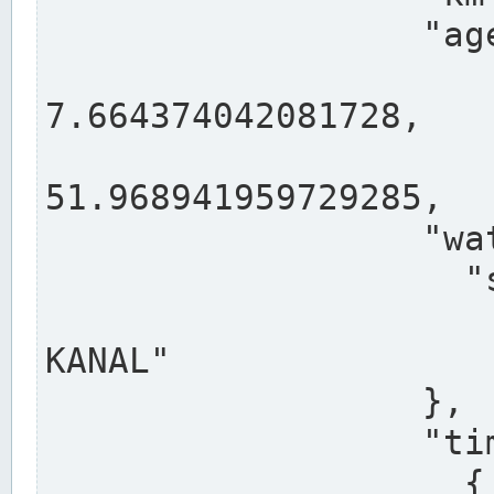
                  "agency": "RHEINE",

                  
7.664374042081728,

                 
51.968941959729285,

                  "water": {

                    "shortname": "DEK",

                    "longname": "DORTMUND-E
KANAL"

                  },

                  "timeseries": [

                    {
