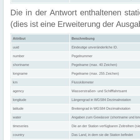
Die in der Antwort enthaltenen stat
(dies ist eine Erweiterung der Au
Attribut
Beschreibung
uuid
Eindeutige unveränderliche ID.
number
Pegelnummer
shortname
Pegelname (max. 40 Zeichen)
longname
Pegelname (max. 255 Zeichen)
km
Flusskilometer
agency
Wasserstraßen- und Schifffahrtsamt
longitude
Längengrad in WGS84 Dezimalnotation
latitude
Breitengrad in WGS84 Dezimalnotation
water
Angaben zum Gewässer (shortname und lo
timeseries
Die an der Station verfügbaren Zeitreihen (si
country
Das Land, in dem sie die Station befindet