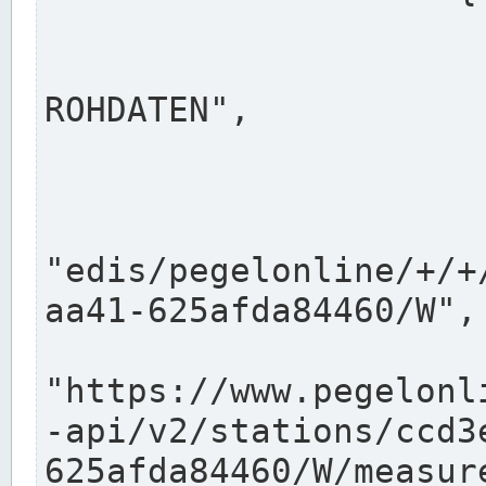
                      "shortname": "W"
                      "longname": "WASSER
ROHDATEN",

                      "unit": "m+NN",
                      "equidistance": 1
                    
"edis/pegelonline/+/+
aa41-625afda84460/W",

                      "pegel
"https://www.pegelonl
-api/v2/stations/ccd3
625afda84460/W/measure