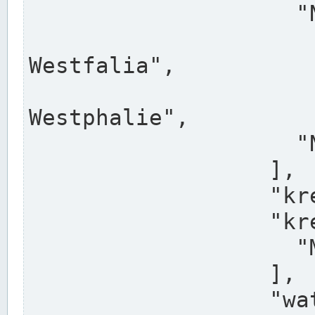
                    "North Rhine-Westphalia",

                    "Nadreni
Westfalia",

                    "Rhéna
Westphalie",

                    "Noordrijn-Westfalen"

                  ],

                  "kreis": "Münster",

                  "kreis_alternatives": [

                    "Munster"

                  ],

                  "water_alternatives": [
