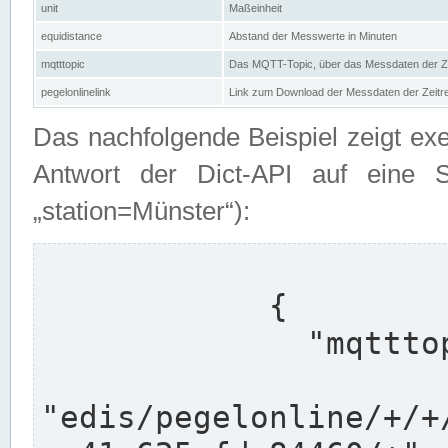
unit
Maßeinheit
equidistance
Abstand der Messwerte in Minuten
mqtttopic
Das MQTT-Topic, über das Messdaten der Ze
pegelonlinelink
Link zum Download der Messdaten der Zeit
Das nachfolgende Beispiel zeigt ex
Antwort der Dict-API auf eine 
„station=Münster“):
            {

              "mqtttopics": [

"edis/pegelonline/+/+