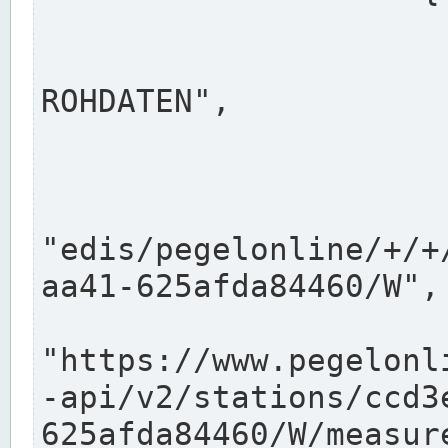
                      "shortname": "W"
                      "longname": "WASSER
ROHDATEN",

                      "unit": "m+NN",
                      "equidistance": 1
                    
"edis/pegelonline/+/+
aa41-625afda84460/W",

                      "pegel
"https://www.pegelonl
-api/v2/stations/ccd3
625afda84460/W/measure