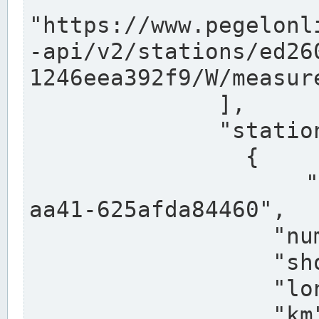
"https://www.pegelonl
-api/v2/stations/ed26
1246eea392f9/W/measure
              ],

              "stations": [

                {

                  "uuid": "ccd3e8f1-39e9-4e09-
aa41-625afda84460",

                  "number": "27800040",

                  "shortname": "MÜNSTER OW",

                  "longname": "MÜNSTER OW",

                  "km": 70.315,
