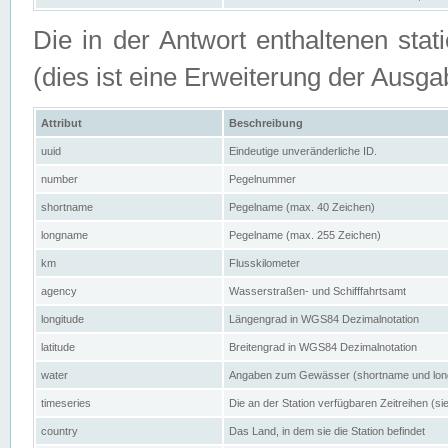
Die in der Antwort enthaltenen stat
(dies ist eine Erweiterung der Au
Attribut
Beschreibung
uuid
Eindeutige unveränderliche ID.
number
Pegelnummer
shortname
Pegelname (max. 40 Zeichen)
longname
Pegelname (max. 255 Zeichen)
km
Flusskilometer
agency
Wasserstraßen- und Schifffahrtsamt
longitude
Längengrad in WGS84 Dezimalnotation
latitude
Breitengrad in WGS84 Dezimalnotation
water
Angaben zum Gewässer (shortname und lo
timeseries
Die an der Station verfügbaren Zeitreihen (si
country
Das Land, in dem sie die Station befindet