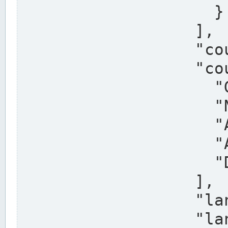
                    }

                  ],

                  "country": "Deutschland",

                  "country_alternatives": [

                    "Germany",

                    "Niemcy",

                    "Alemaña",

                    "Allemagne",

                    "Duitsland"

                  ],

                  "land": "Nordrhein-Westfalen",

                  "land_alternatives": [
