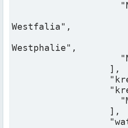
                    "North Rhine-Westphalia",

                    "Nadreni
Westfalia",

                    "Rhéna
Westphalie",

                    "Noordrijn-Westfalen"

                  ],

                  "kreis": "Münster",

                  "kreis_alternatives": [

                    "Munster"

                  ],

                  "water_alternatives": [
