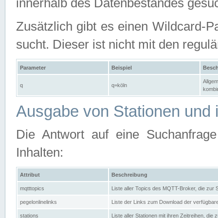
innerhalb des Datenbestandes gesuc
Zusätzlich gibt es einen Wildcard-P
sucht. Dieser ist nicht mit den reg
Parameter
Beispiel
Besch
Allgem
q
q=köln
kombin
Ausgabe von Stationen und i
Die Antwort auf eine Suchanfrag
Inhalten:
Attribut
Beschreibung
mqtttopics
Liste aller Topics des MQTT-Broker, die zur
pegelonlinelinks
Liste der Links zum Download der verfügba
stations
Liste aller Stationen mit ihren Zeitreihen, di