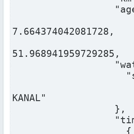
                  "agency": "RHEINE",

                  
7.664374042081728,

                 
51.968941959729285,

                  "water": {

                    "shortname": "DEK",

                    "longname": "DORTMUND-E
KANAL"

                  },

                  "timeseries": [

                    {
