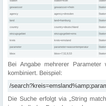
station
station=köln
Stati
gewaesser
gewaesser=rhein
Stati
agency
agency=dresden
Stati
land
land=hamburg
Stati
country
country=deutschland
Statio
einzugsgebiet
einzugsgebiet=ems
Stati
kreis
kreis=emsland
Stati
parameter
parameter=wassertemperatur
Stati
bbox
bbox=7,52,8,53
Statio
Bei Angabe mehrerer Parameter 
kombiniert. Beispiel:
/search?kreis=emsland%amp;parame
Die Suche erfolgt via „String matc