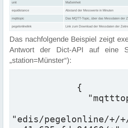
unit
Maßeinheit
equidistance
Abstand der Messwerte in Minuten
mqtttopic
Das MQTT-Topic, über das Messdaten der Ze
pegelonlinelink
Link zum Download der Messdaten der Zeit
Das nachfolgende Beispiel zeigt ex
Antwort der Dict-API auf eine 
„station=Münster“):
            {

              "mqtttopics": [

"edis/pegelonline/+/+