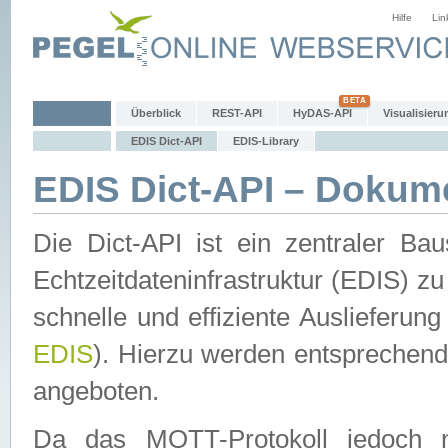
Hilfe
Lin
Überblick
REST-API
HyDAS-API
Visualisieru
EDIS Dict-API
EDIS-Library
EDIS Dict-API – Dokum
Die Dict-API ist ein zentraler 
Echtzeitdateninfrastruktur (EDIS) zu
schnelle und effiziente Auslieferun
EDIS
). Hierzu werden entspreche
angeboten.
Da das MQTT-Protokoll jedoch n