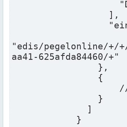
                    "DEK"

                  ],

                  "einzugsgebiet": "Ems",

                  
"edis/pegelonline/+/+
aa41-625afda84460/+"

                },

                {

                    // Weitere Stationen

                }

              ]

            }
