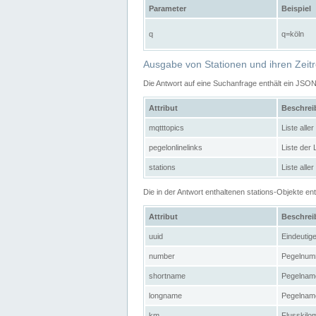
Parameter
Beispiel
q
q=köln
Ausgabe von Stationen und ihren Zeit
Die Antwort auf eine Suchanfrage enthält ein JSO
Attribut
Beschre
mqtttopics
Liste all
pegelonlinelinks
Liste der
stations
Liste alle
Die in der Antwort enthaltenen stations-Objekte 
Attribut
Beschre
uuid
Eindeutig
number
Pegelnum
shortname
Pegelname
longname
Pegelname
km
Flusskilo