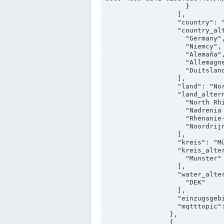
                    }

                  ],

                  "country": "Deutschland",

                  "country_alternatives": [

                    "Germany",

                    "Niemcy",

                    "Alemaña",

                    "Allemagne",

                    "Duitsland"

                  ],

                  "land": "Nordrhein-Westfalen",

                  "land_alternatives": [

                    "North Rhine-Westphalia",

                    "Nadrenia Północna-Westfalia",

                    "Rhénanie-du-Nord-Westphalie",

                    "Noordrijn-Westfalen"

                  ],

                  "kreis": "Münster",

                  "kreis_alternatives": [

                    "Munster"

                  ],

                  "water_alternatives": [

                    "DEK"

                  ],

                  "einzugsgebiet": "Ems",

                  "mqtttopic": "edis/pegelonline/+/+/+/+/ccd3e8f1-39e9-4e09-aa41-625afda84460/+"

                },

                {
