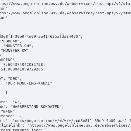
on",

on"

measurements.json"
