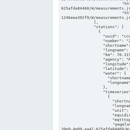
                "https://www.pegelonline.wsv.de/webservices/rest-api/v2/stations/ccd3e8f1-39e9-4e09-aa41-
625afda84460/W/measurements.js
                "https://www.pegelonline.wsv.de/webservices/rest-api/v2/stations/ed260406-bdd6-42ef-bf2a-
1246eea392f9/W/measurements.js
              ],

              "stations": [

                {

                  "uuid": "ccd3e8f1-39e9-4e09-aa41-625afda84460",

                  "number": "27800040",

                  "shortname": "MÜNSTER OW",

                  "longname": "MÜNSTER OW",

                  "km": 70.315,

                  "agency": "RHEINE",

                  "longitude": 7.664374042081728,

                  "latitude": 51.968941959729285,

                  "water": {

                    "shortname": "DEK",

                    "longname": "DORTMUND-EMS-KANAL"

                  },

                  "timeseries": [

                    {

                      "shortname": "W",

                      "longname": "WASSERSTAND ROHDATEN",

                      "unit": "m+NN",

                      "equidistance": 1,

                      "mqtttopic": "edis/pegelonline/+/+/+/+/ccd3e8f1-39e9-4e09-aa41-625afda84460/W",

                      "pegelonlinelink": "https://www.pegelonline.wsv.de/webservices/rest-api/v2/stations/ccd3e8f1-
39e9-4e09-aa41-625afda84460/W/