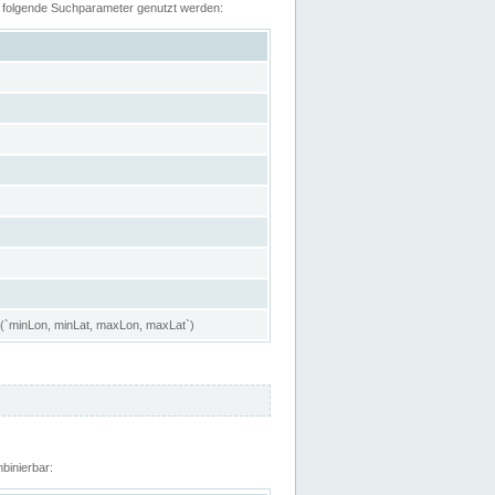
n folgende Suchparameter genutzt werden:
 (`minLon, minLat, maxLon, maxLat`)
binierbar: