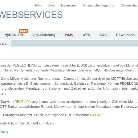
Hilfe
Links
Impressum
Nutzungsbedingungen
Datenschut
HyDAS-API
Visualisierung
WMS
WFS
SOS
Downloads
rary
tzung der PEGELONLINE-Echtzeitdateninfrastruktur (EDIS) zu unterstützen. Ziel von EDIS ist 
S
). Hierzu werden entsprechende Messdatenströme über einen MQTT-Broker angeboten.
änkte Möglichkeiten zur Recherche nach Datenströmen, die durch einen MQTT-Broker ange
chparameter wie z.B. Stationsnamen, Bundesland, Gewässer, Parameter können PEGELONL
n grundlegenden Metadaten zu Stationen und Zeitreihen auch die Information, über wel
nen.
Service (
REST-API
) angeboten, welche es ermöglichen zu den jeweiligen Zeitreihen Mess
QTT-Broker ausgelieferten Echtzeit-Messwerte mit historischen Messdaten oder Referenzwer
ST-Paradigma umsetzt. Sie ist über folgende URL erreichbar:
Dict-API
forderlich, um die Dict-API zu nutzen.
ihen