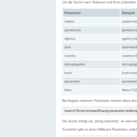
Um die Suche nach Stationen und ihren Zeitreihe
Parameter
Beispiel
station
station=kö
gewaesser
gewaesse
agency
agency=d
land
land=ham
country
country=d
einzugsgebiet
einzugsg
kreis
kreis=em
parameter
paramete
bbox
bbox=7,52
Bei Angabe mehrerer Parameter werden diese durc
/search?kreis=emsland%amp;parameter=lufttemp
Die Suche erfolgt via „String matching“, es wird
Zusätzlich gibt es einen Wildcard-Parameter, welc