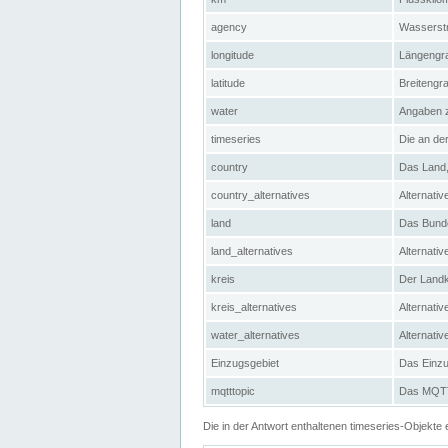
agency
Wasserstr
longitude
Längengra
latitude
Breitengr
water
Angaben 
timeseries
Die an der
country
Das Land, 
country_alternatives
Alternativ
land
Das Bundes
land_alternatives
Alternativ
kreis
Der Landkr
kreis_alternatives
Alternativ
water_alternatives
Alternati
Einzugsgebiet
Das Einzug
mqtttopic
Das MQTT-
Die in der Antwort enthaltenen timeseries-Objekt