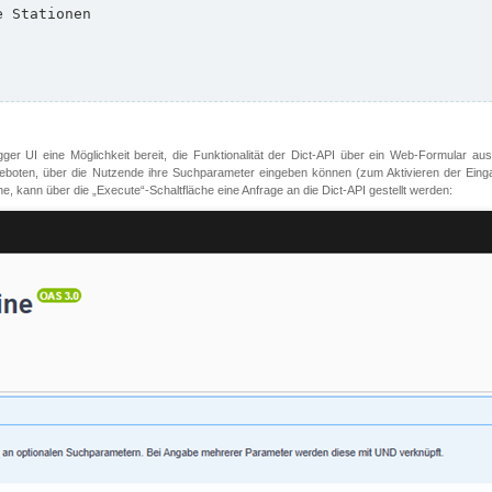
er UI eine Möglichkeit bereit, die Funktionalität der Dict-API über ein Web-Formular aus
oten, über die Nutzende ihre Suchparameter eingeben können (zum Aktivieren der Eingabefe
, kann über die „Execute“-Schaltfläche eine Anfrage an die Dict-API gestellt werden: