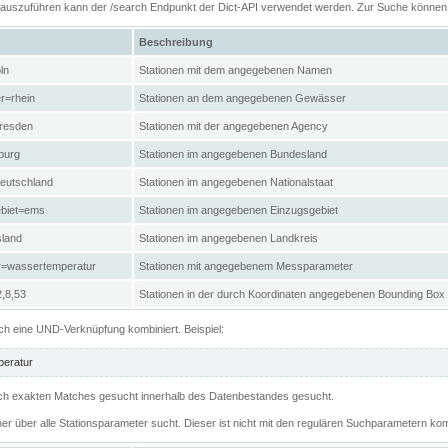
n auszuführen kann der /search Endpunkt der Dict-API verwendet werden. Zur Suche könne
Beschreibung
ln
Stationen mit dem angegebenen Namen
r=rhein
Stationen an dem angegebenen Gewässer
resden
Stationen mit der angegebenen Agency
burg
Stationen im angegebenen Bundesland
eutschland
Stationen im angegebenen Nationalstaat
ebiet=ems
Stationen im angegebenen Einzugsgebiet
sland
Stationen im angegebenen Landkreis
r=wassertemperatur
Stationen mit angegebenem Messparameter
,8,53
Stationen in der durch Koordinaten angegebenen Bounding Box
h eine UND-Verknüpfung kombiniert. Beispiel:
eratur
 nach exakten Matches gesucht innerhalb des Datenbestandes gesucht.
her über alle Stationsparameter sucht. Dieser ist nicht mit den regulären Suchparametern kom