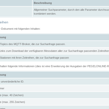
Beschreibung
Allgemeiner Suchparameter, durch den alle Parameter durchsuc
kombiniert werden.
reihen
N-Dokument mit folgenden Inhalten:
ibung
er Topics des MQTT-Broker, die zur Suchanfrage passen.
 Links zum Download der verfügbaren Messdaten aller zur Suchanfrage passenden Zeitrei
r Stationen mit ihren Zeitreihen, die zur Suchanfrage passen
enthalten folgende Informationen (dies ist eine Erweiterung der Ausgaben der PEGELONLINE-
ibung
e unveränderliche ID.
mer
 (max. 40 Zeichen)
 (max. 255 Zeichen)
meter