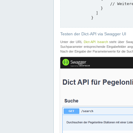
                    // Weitere Stationen

                }

              ]

            }

Testen der Dict-API via Swagger UI
Unter der URL
Dict-API /search
steht über Swagg
Suchparameter entsprechende Eingabefelder angeb
Nach der Eingabe der Parameterwerte für die Suche