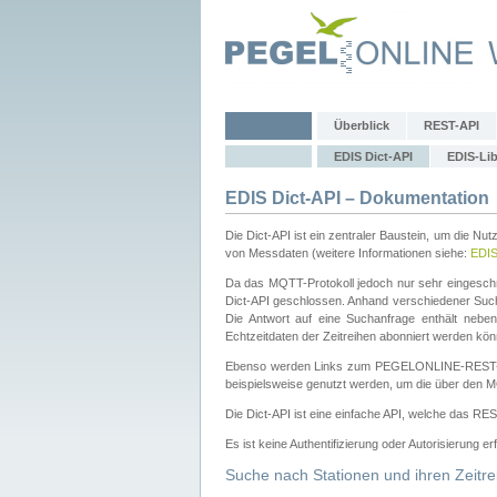
Überblick
REST-API
EDIS Dict-API
EDIS-Lib
EDIS Dict-API – Dokumentation
Die Dict-API ist ein zentraler Baustein, um die Nu
von Messdaten (weitere Informationen siehe:
EDI
Da das MQTT-Protokoll jedoch nur sehr eingeschr
Dict-API geschlossen. Anhand verschiedener Su
Die Antwort auf eine Suchanfrage enthält nebe
Echtzeitdaten der Zeitreihen abonniert werden kön
Ebenso werden Links zum PEGELONLINE-REST-
beispielsweise genutzt werden, um die über den M
Die Dict-API ist eine einfache API, welche das RE
Es ist keine Authentifizierung oder Autorisierung er
Suche nach Stationen und ihren Zeitre