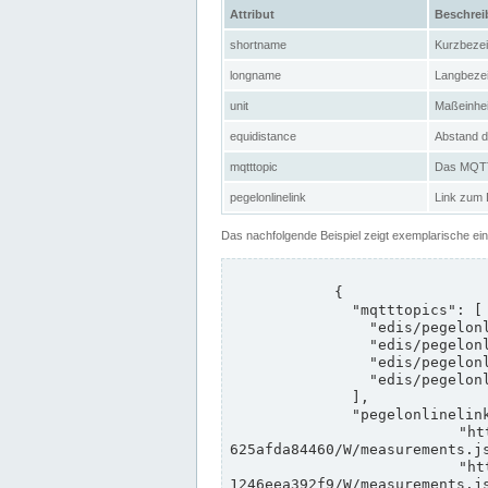
Attribut
Beschre
shortname
Kurzbeze
longname
Langbeze
unit
Maßeinhei
equidistance
Abstand d
mqtttopic
Das MQTT-
pegelonlinelink
Link zum
Das nachfolgende Beispiel zeigt exemplarische ei
            {

              "mqtttopics": [

                "edis/pegelonline/+/+/+/+/ccd3e8f1-39e9-4e09-aa41-625afda84460/+",

                "edis/pegelonline/+/+/+/+/ed260406-bdd6-42ef-bf2a-1246eea392f9/+",

                "edis/pegelonline/+/+/+/+/ccd3e8f1-39e9-4e09-aa41-625afda84460/+",

                "edis/pegelonline/+/+/+/+/ed260406-bdd6-42ef-bf2a-1246eea392f9/+"

              ],

              "pegelonlinelinks": [

                "https://www.pegelonline.wsv.de/webservices/rest-api/v2/stations/ccd3e8f1-39e9-4e09-aa41-
625afda84460/W/measurements.js
                "https://www.pegelonline.wsv.de/webservices/rest-api/v2/stations/ed260406-bdd6-42ef-bf2a-
1246eea392f9/W/measurements.js