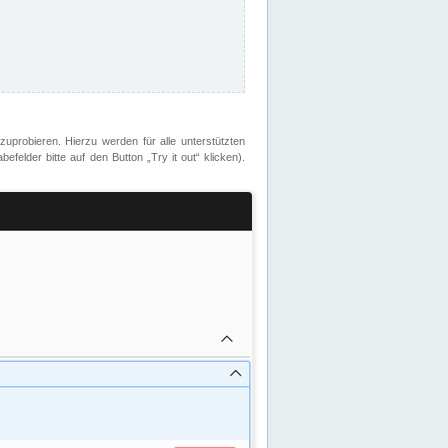
zuprobieren. Hierzu werden für alle unterstützten
lder bitte auf den Button „Try it out“ klicken).