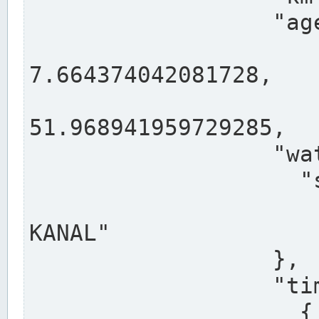
                  "agency": "RHEINE",

                  
7.664374042081728,

                 
51.968941959729285,

                  "water": {

                    "shortname": "DEK",

                    "longname": "DORTMUND-E
KANAL"

                  },

                  "timeseries": [

                    {
