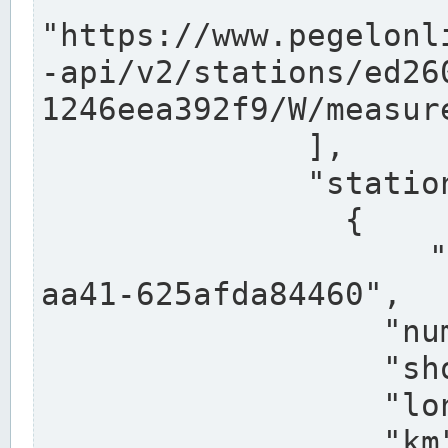
"https://www.pegelonl
-api/v2/stations/ed26
1246eea392f9/W/measure
              ],

              "stations": [

                {

                  "uuid": "ccd3e8f1-39e9-4e09-
aa41-625afda84460",

                  "number": "27800040",

                  "shortname": "MÜNSTER OW",

                  "longname": "MÜNSTER OW",

                  "km": 70.315,
