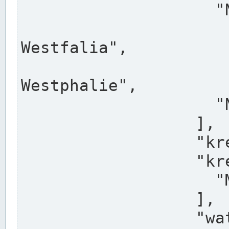
                    "North Rhine-Westphalia",

                    "Nadreni
Westfalia",

                    "Rhéna
Westphalie",

                    "Noordrijn-Westfalen"

                  ],

                  "kreis": "Münster",

                  "kreis_alternatives": [

                    "Munster"

                  ],

                  "water_alternatives": [
