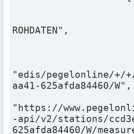
                      "shortname": "W"
                      "longname": "WASSER
ROHDATEN",

                      "unit": "m+NN",
                      "equidistance": 1
                    
"edis/pegelonline/+/+
aa41-625afda84460/W",

                      "pegel
"https://www.pegelonl
-api/v2/stations/ccd3
625afda84460/W/measure