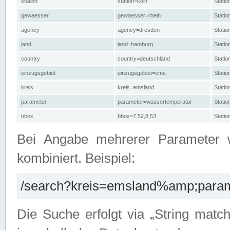
station
station=köln
Stati
gewaesser
gewaesser=rhein
Stati
agency
agency=dresden
Stati
land
land=hamburg
Stati
country
country=deutschland
Statio
einzugsgebiet
einzugsgebiet=ems
Stati
kreis
kreis=emsland
Stati
parameter
parameter=wassertemperatur
Stati
bbox
bbox=7,52,8,53
Statio
Bei Angabe mehrerer Parameter 
kombiniert. Beispiel:
/search?kreis=emsland%amp;parame
Die Suche erfolgt via „String matc