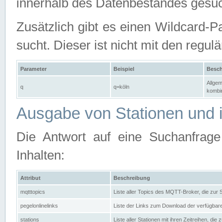
innerhalb des Datenbestandes gesuc
Zusätzlich gibt es einen Wildcard-P
sucht. Dieser ist nicht mit den reg
Parameter
Beispiel
Besch
Allgem
q
q=köln
kombin
Ausgabe von Stationen und i
Die Antwort auf eine Suchanfrag
Inhalten:
Attribut
Beschreibung
mqtttopics
Liste aller Topics des MQTT-Broker, die zur
pegelonlinelinks
Liste der Links zum Download der verfügba
stations
Liste aller Stationen mit ihren Zeitreihen, di