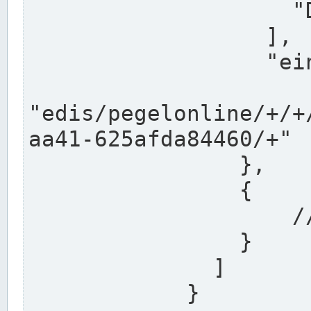
                    "DEK"

                  ],

                  "einzugsgebiet": "Ems",

                  
"edis/pegelonline/+/+
aa41-625afda84460/+"

                },

                {

                    // Weitere Stationen

                }

              ]

            }
