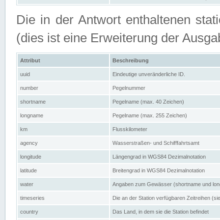
Die in der Antwort enthaltenen stat
(dies ist eine Erweiterung der Au
Attribut
Beschreibung
uuid
Eindeutige unveränderliche ID.
number
Pegelnummer
shortname
Pegelname (max. 40 Zeichen)
longname
Pegelname (max. 255 Zeichen)
km
Flusskilometer
agency
Wasserstraßen- und Schifffahrtsamt
longitude
Längengrad in WGS84 Dezimalnotation
latitude
Breitengrad in WGS84 Dezimalnotation
water
Angaben zum Gewässer (shortname und lo
timeseries
Die an der Station verfügbaren Zeitreihen (si
country
Das Land, in dem sie die Station befindet