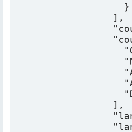
                    }

                  ],

                  "country": "Deutschland",

                  "country_alternatives": [

                    "Germany",

                    "Niemcy",

                    "Alemaña",

                    "Allemagne",

                    "Duitsland"

                  ],

                  "land": "Nordrhein-Westfalen",

                  "land_alternatives": [
