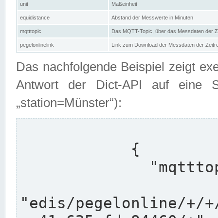
unit
Maßeinheit
equidistance
Abstand der Messwerte in Minuten
mqtttopic
Das MQTT-Topic, über das Messdaten der Ze
pegelonlinelink
Link zum Download der Messdaten der Zeit
Das nachfolgende Beispiel zeigt ex
Antwort der Dict-API auf eine 
„station=Münster“):
            {

              "mqtttopics": [

"edis/pegelonline/+/+