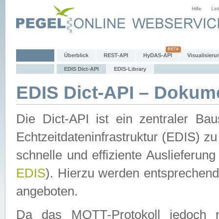
Hilfe
Lin
Überblick
REST-API
HyDAS-API
Visualisieru
EDIS Dict-API
EDIS-Library
EDIS Dict-API – Dokum
Die Dict-API ist ein zentraler 
Echtzeitdateninfrastruktur (EDIS) zu
schnelle und effiziente Auslieferun
EDIS
). Hierzu werden entspreche
angeboten.
Da das MQTT-Protokoll jedoch n